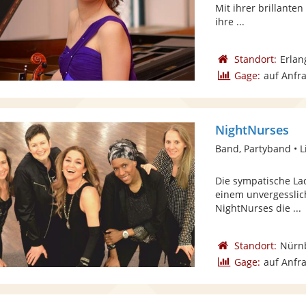
Mit ihrer brillante
ihre ...
Standort:
Erlan
Gage:
auf Anfr
NightNurses
Band, Partyband • L
Die sympatische La
einem unvergesslic
NightNurses die ...
Standort:
Nürn
Gage:
auf Anfr