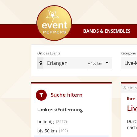
eventpeppers
BANDS & ENSEMBLES
Radius
Ort des Events
Kategorie
Erlangen
Live-
Ort
des
Events
Alle Kün
festlegen
Suche filtern
Ihre
Li
Umkreis/Entfernung
Durc
beliebig
(2577)
nach
bis 50 km
(102)