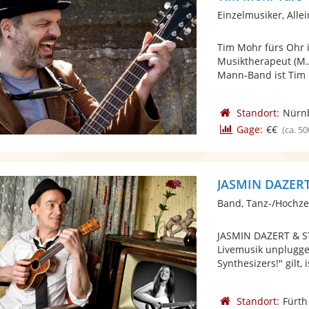
Einzelmusiker, Alle
Tim Mohr fürs Ohr 
Musiktherapeut (M.A
Mann-Band ist Tim m
Standort:
Nürn
Gage:
€€
(ca. 50
JASMIN DAZER
Band, Tanz-/Hochze
JASMIN DAZERT & 
Livemusik unplugge
Synthesizers!" gilt, is
Standort:
Fürth