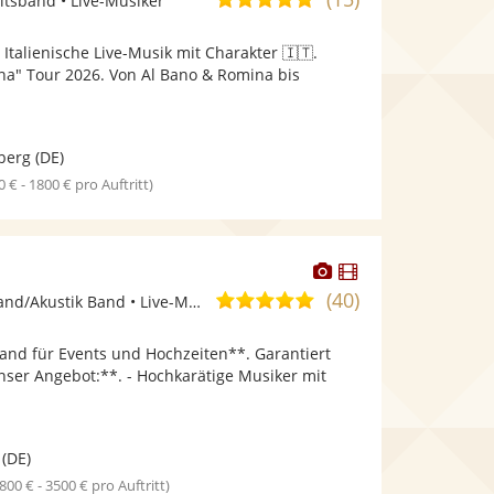
itsband • Live-Musiker
stellt
stellt
von
Fotos
Videos
 Italienische Live-Musik mit Charakter 🇮🇹.
5
bereit.
bereit.
ana" Tour 2026. Von Al Bano & Romina bis
Sternen
berg
(DE)
0 € - 1800 € pro Auftritt)
Dieser
Dieser
d
Künstler
Künstler
(40)
5,0
Band, Unplugged Band/Akustik Band • Live-Musiker
stellt
stellt
von
Fotos
Videos
Band für Events und Hochzeiten**. Garantiert
5
bereit.
bereit.
nser Angebot:**. - Hochkarätige Musiker mit
Sternen
.
(DE)
1800 € - 3500 € pro Auftritt)