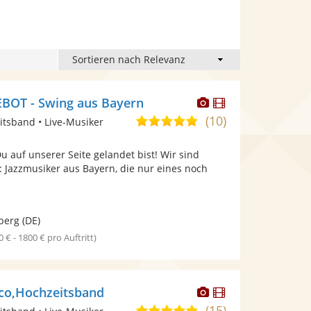
Dieser
Dieser
OT - Swing aus Bayern
Künstler
Künstler
(10)
5,0
itsband • Live-Musiker
stellt
stellt
von
Fotos
Videos
Du auf unserer Seite gelandet bist! Wir sind
5
bereit.
bereit.
azzmusiker aus Bayern, die nur eines noch
Sternen
berg
(DE)
0 € - 1800 € pro Auftritt)
Dieser
Dieser
isco,Hochzeitsband
Künstler
Künstler
(15)
5,0