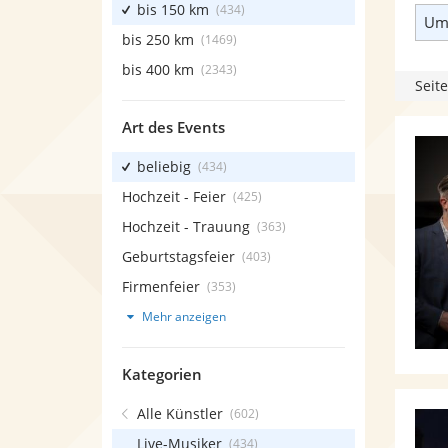
bis 150 km
(434)
Umk
bis 250 km
(1469)
bis 400 km
(2343)
Seite
Art des Events
beliebig
(434)
Hochzeit - Feier
(425)
Hochzeit - Trauung
(363)
Geburtstagsfeier
(403)
Firmenfeier
(353)
Mehr anzeigen
Kategorien
Alle Künstler
(602)
Live-Musiker
(434)