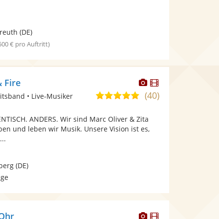
.
reuth
(DE)
 500 € pro Auftritt)
Dieser
Dieser
 Fire
Künstler
Künstler
(40)
5,0
itsband • Live-Musiker
stellt
stellt
von
Fotos
Videos
TISCH. ANDERS. Wir sind Marc Oliver & Zita
5
bereit.
bereit.
n und leben wir Musik. Unsere Vision ist es,
Sternen
..
berg
(DE)
age
Dieser
Dieser
 Ohr