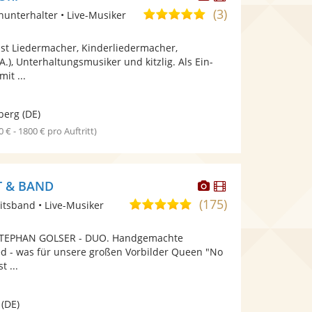
Künstler
Künstler
(3)
5,0
inunterhalter • Live-Musiker
stellt
stellt
von
Fotos
Videos
ist Liedermacher, Kinderliedermacher,
5
bereit.
bereit.
.), Unterhaltungsmusiker und kitzlig. Als Ein-
Sternen
it ...
berg
(DE)
0 € - 1800 € pro Auftritt)
Dieser
Dieser
T & BAND
Künstler
Künstler
(175)
5,0
itsband • Live-Musiker
stellt
stellt
von
Fotos
Videos
STEPHAN GOLSER - DUO. Handgemachte
5
bereit.
bereit.
d - was für unsere großen Vorbilder Queen "No
Sternen
t ...
(DE)