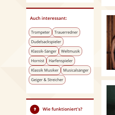
Auch interessant:
Trompeter
Trauerredner
Dudelsackspieler
Klassik-Sänger
Weltmusik
Hornist
Harfenspieler
Klassik Musiker
Musicalsänger
Geiger & Streicher
Wie funktioniert's?