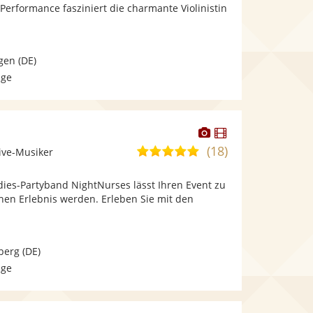
bereit.
bereit.
n Performance fasziniert die charmante Violinistin
Sternen
gen
(DE)
age
Dieser
Dieser
Künstler
Künstler
(18)
5,0
ive-Musiker
stellt
stellt
von
Fotos
Videos
dies-Partyband NightNurses lässt Ihren Event zu
5
bereit.
bereit.
hen Erlebnis werden. Erleben Sie mit den
Sternen
berg
(DE)
age