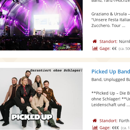
Band, Tanz-/Hochze
Graziano & Ursula –
"Unsere Festa Itali
Zucchero. Tour ...
Standort:
Nürn
Gage:
€€
(ca. 50
Picked Up Ban
**Picked Up – Die 
ohne Schlager! **U
Leidenschaft und ..
Standort:
Fürth
Gage:
€€€
(ca. 