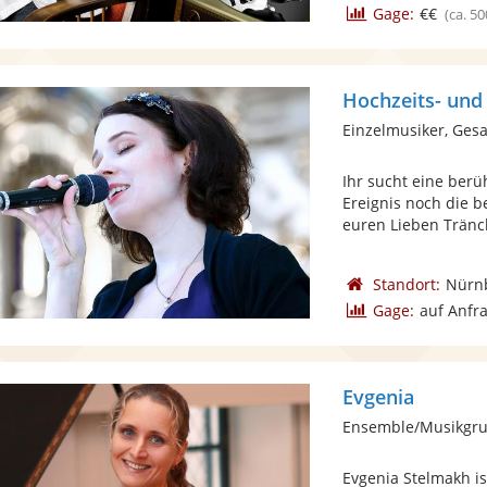
Gage:
€€
(ca. 50
Hochzeits- und 
Einzelmusiker, Gesa
Ihr sucht eine ber
Ereignis noch die 
euren Lieben Tränch
Standort:
Nürn
Gage:
auf Anfr
Evgenia
Evgenia Stelmakh ist