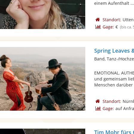
einem Aufenthalt ..
Standort:
Utten
Gage:
€
(bis ca.
Spring Leaves &
Band, Tanz-/Hochze
EMOTIONAL. AUTHEN
und gemeinsam liebe
Menschen darüber .
Standort:
Nürn
Gage:
auf Anfr
Tim Mohr fürs