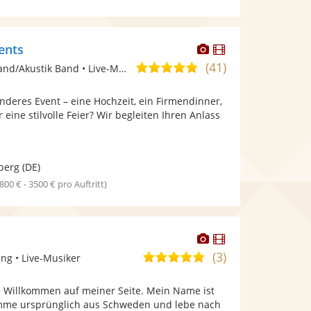
Dieser
Dieser
ents
Künstler
Künstler
(41)
5,0
Band, Unplugged Band/Akustik Band • Live-Musiker
stellt
stellt
von
Fotos
Videos
nderes Event – eine Hochzeit, ein Firmendinner,
5
bereit.
bereit.
eine stilvolle Feier? Wir begleiten Ihren Anlass
Sternen
berg
(DE)
1800 € - 3500 € pro Auftritt)
Dieser
Dieser
Künstler
Künstler
(3)
5,0
ng • Live-Musiker
stellt
stellt
von
Fotos
Videos
! Willkommen auf meiner Seite. Mein Name ist
5
bereit.
bereit.
omme ursprünglich aus Schweden und lebe nach
Sternen