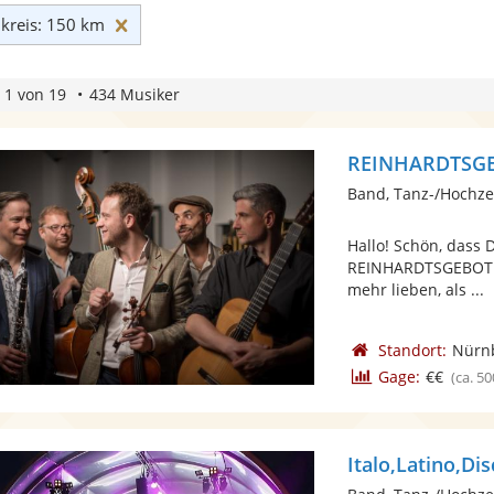
Umkreis: 150 km zurücksetzen
reis: 150 km
 1 von 19
434 Musiker
REINHARDTSGEB
Band, Tanz-/Hochze
Hallo! Schön, dass 
REINHARDTSGEBOT: J
mehr lieben, als ...
Standort:
Nürn
Gage:
€€
(ca. 50
Italo,Latino,D