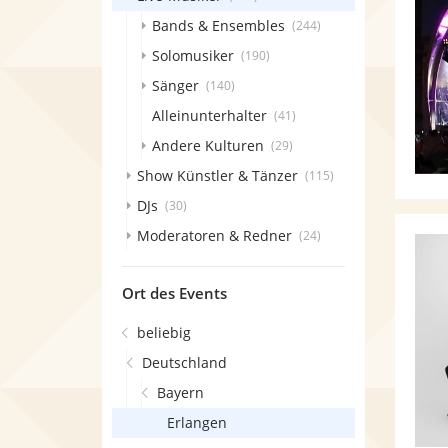
Bands & Ensembles
(244)
Solomusiker
(190)
Sänger
(140)
Alleinunterhalter
(41)
Andere Kulturen
(29)
Show Künstler & Tänzer
(115)
DJs
(30)
Moderatoren & Redner
(24)
Ort des Events
beliebig
Deutschland
Bayern
Erlangen