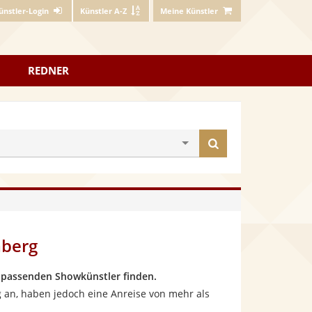
ünstler-Login
Künstler A-Z
Meine Künstler
REDNER
Künstler
finden
mberg
 passenden Showkünstler finden.
g an, haben jedoch eine Anreise von mehr als