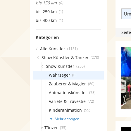
bis 150 km
(0)
bis 250 km
(1)
Umk
bis 400 km
(1)
Seite
Kategorien
Alle Künstler
(1181)
Show Künstler & Tänzer
(278)
Show Künstler
(250)
Wahrsager
(0)
Zauberer & Magier
(80)
Animationskünstler
(78)
Varieté & Travestie
(72)
Kinderanimation
(55)
Mehr anzeigen
Tänzer
(35)