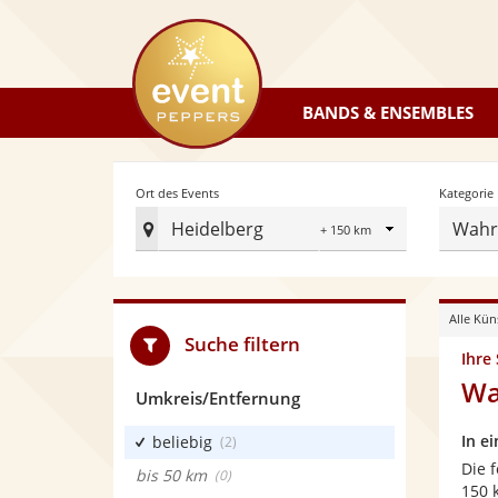
eventpeppers
BANDS & ENSEMBLES
Radius
Ort des Events
Kategorie
Heidelberg
Wahr
Ort
des
Events
Alle Kün
festlegen
Suche filtern
Ihre
Wa
Umkreis/Entfernung
In e
beliebig
(2)
Die 
bis 50 km
(0)
150 