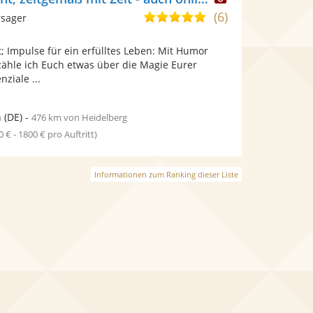
Künstler
(6)
5,0
rsager
stellt
von
Fotos
 Impulse für ein erfülltes Leben: Mit Humor
5
bereit.
zähle ich Euch etwas über die Magie Eurer
Sternen
ziale ...
n
(DE)
-
476 km von Heidelberg
0 € - 1800 € pro Auftritt)
Informationen zum Ranking dieser Liste