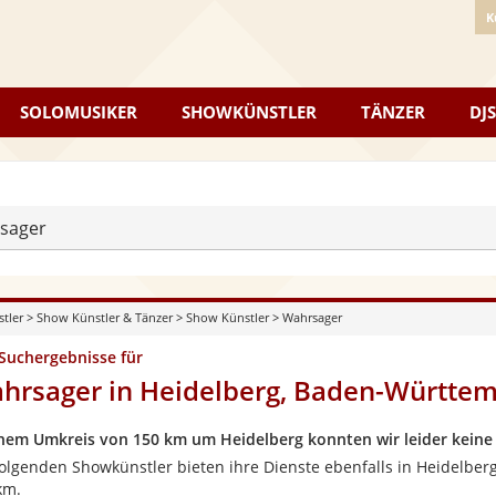
K
SOLOMUSIKER
SHOWKÜNSTLER
TÄNZER
DJS
sager
stler
>
Show Künstler & Tänzer
>
Show Künstler
>
Wahrsager
 Suchergebnisse für
hrsager in Heidelberg, Baden-Württe
inem Umkreis von 150 km um Heidelberg konnten wir leider keine
folgenden Showkünstler bieten ihre Dienste ebenfalls in Heidelber
km.