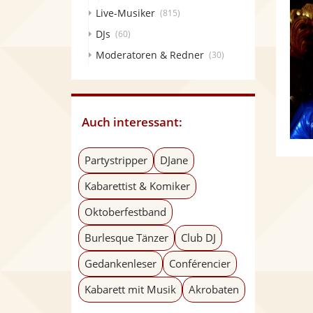
Live-Musiker
(815)
DJs
(60)
Moderatoren & Redner
(30)
Auch interessant:
Partystripper
DJane
Kabarettist & Komiker
Oktoberfestband
Burlesque Tänzer
Club DJ
Gedankenleser
Conférencier
Kabarett mit Musik
Akrobaten