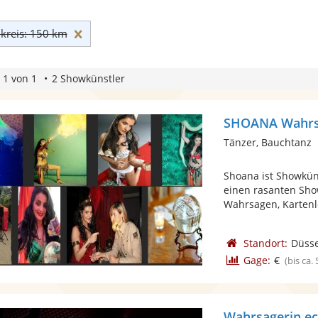
Umkreis: 150 km zurücksetzen
reis: 150 km
 1 von 1
2 Showkünstler
SHOANA Wahrsa
Tänzer, Bauchtanz
Shoana ist Showkün
einen rasanten Show
Wahrsagen, Kartenle
Standort:
Düsse
Gage:
€
(bis ca.