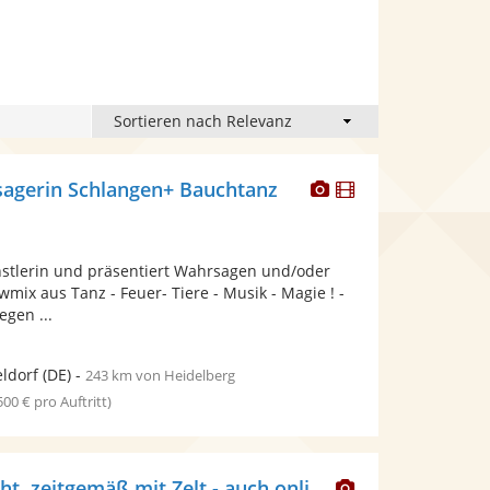
Dieser
Dieser
gerin Schlangen+ Bauchtanz
Künstler
Künstler
stellt
stellt
Fotos
Videos
stlerin und präsentiert Wahrsagen und/oder
bereit.
bereit.
mix aus Tanz - Feuer- Tiere - Musik - Magie ! -
gen ...
ldorf
(DE)
-
243 km von Heidelberg
 500 € pro Auftritt)
Dieser
Wahrsagerin echt, zeitgemäß mit Zelt - auch online