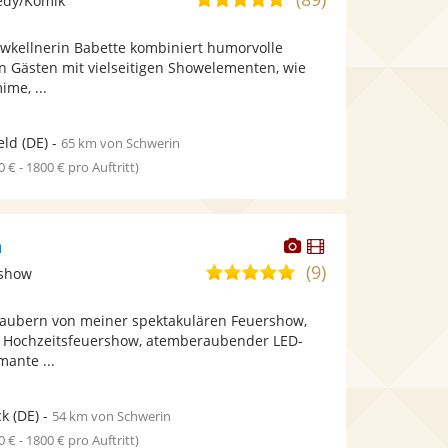
edy/Komik
stellt
stellt
von
Fotos
Videos
howkellnerin Babette kombiniert humorvolle
5
bereit.
bereit.
n Gästen mit vielseitigen Showelementen, wie
Sternen
me, ...
eld
(DE)
-
65 km von Schwerin
0 € - 1800 € pro Auftritt)
Dieser
Dieser
n
Künstler
Künstler
(9)
4,9
tshow
stellt
stellt
von
Fotos
Videos
rzaubern von meiner spektakulären Feuershow,
5
bereit.
bereit.
n Hochzeitsfeuershow, atemberaubender LED-
Sternen
ante ...
ck
(DE)
-
54 km von Schwerin
0 € - 1800 € pro Auftritt)