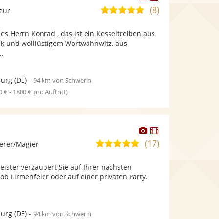
Künstler
Künstler
(8)
5,0
leur
stellt
stellt
von
Fotos
Videos
es Herrn Konrad , das ist ein Kesseltreiben aus
5
bereit.
bereit.
tik und wolllüstigem Wortwahnwitz, aus
Sternen
..
urg
(DE)
-
94 km von Schwerin
0 € - 1800 € pro Auftritt)
Dieser
Dieser
Künstler
Künstler
(17)
5,0
erer/Magier
stellt
stellt
von
Fotos
Videos
ister verzaubert Sie auf Ihrer nächsten
5
bereit.
bereit.
 ob Firmenfeier oder auf einer privaten Party.
Sternen
urg
(DE)
-
94 km von Schwerin