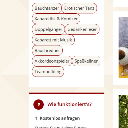
Bauchtänzer
Erotischer Tanz
Kabarettist & Komiker
Doppelgänger
Gedankenleser
Kabarett mit Musik
Bauchredner
Akkordeonspieler
Spaßkellner
Teambuilding
Wie funktioniert's?
1. Kostenlos anfragen
Starten Sie mit dem Button