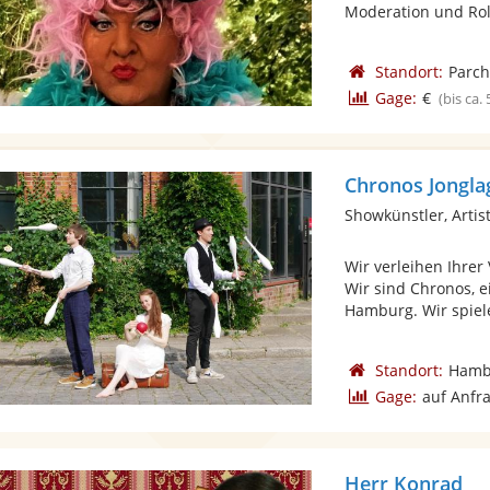
Moderation und Roll
Standort:
Parc
Gage:
€
(bis ca.
Chronos Jonglag
Showkünstler, Artist
Wir verleihen Ihre
Wir sind Chronos, 
Hamburg. Wir spiele
Standort:
Hamb
Gage:
auf Anfr
Herr Konrad