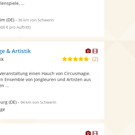
enspiele, ...
him
(DE)
-
36 km von Schwerin
 500 € pro Auftritt)
Dieser
Dieser
e & Artistik
Künstler
Künstler
(2)
5,0
ik
stellt
stellt
von
Fotos
Videos
r Veranstaltung einen Hauch von Circusmagie.
5
bereit.
bereit.
ein Ensemble von Jongleuren und Artisten aus
Sternen
n ...
urg
(DE)
-
94 km von Schwerin
age
Dieser
Dieser