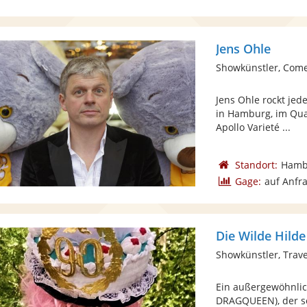
Jens Ohle
Showkünstler, Com
Jens Ohle rockt jed
in Hamburg, im Qua
Apollo Varieté ...
Standort:
Hamb
Gage:
auf Anfr
Die Wilde Hilde
Showkünstler, Trave
Ein außergewöhnlic
DRAGQUEEN), der se