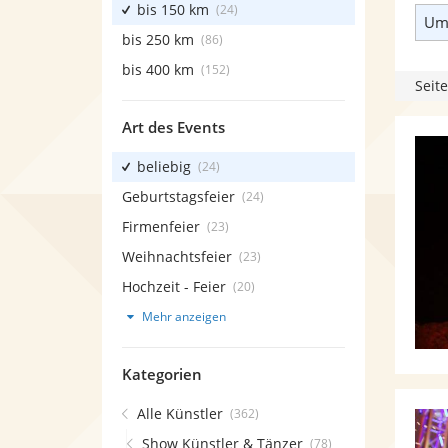
bis 150 km
(24)
Umk
bis 250 km
(86)
bis 400 km
(152)
Seite
Art des Events
beliebig
(24)
Geburtstagsfeier
(24)
Firmenfeier
(23)
Weihnachtsfeier
(23)
Hochzeit - Feier
(20)
Mehr anzeigen
Kategorien
Alle Künstler
(362)
Show Künstler & Tänzer
(78)