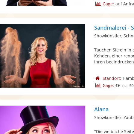
Gage:
auf Anfr
Sandmalerei -
Showkünstler, Schn
Tauchen Sie ein in
Kehden, einer renom
ihren beeindrucken
Standort:
Hamb
Gage:
€€
(ca. 50
Alana
Showkünstler, Zaub
"Die weibliche Seit