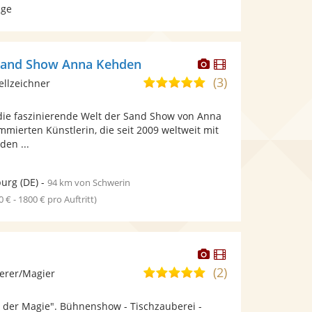
age
Dieser
Dieser
 Sand Show Anna Kehden
Künstler
Künstler
(3)
5,0
ellzeichner
stellt
stellt
von
Fotos
Videos
 die faszinierende Welt der Sand Show von Anna
5
bereit.
bereit.
mierten Künstlerin, die seit 2009 weltweit mit
Sternen
den ...
urg
(DE)
-
94 km von Schwerin
0 € - 1800 € pro Auftritt)
Dieser
Dieser
Künstler
Künstler
(2)
5,0
erer/Magier
stellt
stellt
von
Fotos
Videos
e der Magie". Bühnenshow - Tischzauberei -
5