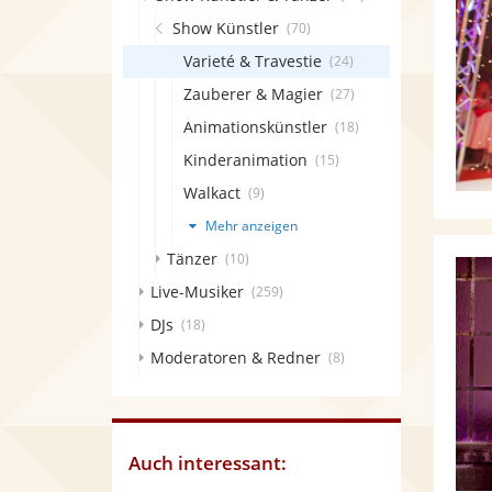
Show Künstler
(70)
Varieté & Travestie
(24)
Zauberer & Magier
(27)
Animationskünstler
(18)
Kinderanimation
(15)
Walkact
(9)
Mehr anzeigen
Tänzer
(10)
Live-Musiker
(259)
DJs
(18)
Moderatoren & Redner
(8)
Auch interessant: