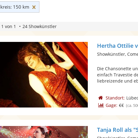
Umkreis: 150 km zurücksetzen
reis: 150 km
 1 von 1
24 Showkünstler
Hertha Ottilie
Showkünstler, Com
Die Chansonette un
einfach Travestie d
liebreizende und eb
Standort:
Lübe
Gage:
€€
(ca. 50
Tanja Roll als 