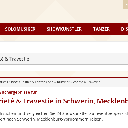
K
SOLOMUSIKER
SHOWKÜNSTLER
TÄNZER
DJS
té & Travestie
stler
>
Show Künstler & Tänzer
>
Show Künstler
>
Varieté & Travestie
 Suchergebnisse für
rieté & Travestie in Schwerin, Meckl
hsuchen und vergleichen Sie 24 Showkünstler auf eventpeppers, di
ert nach Schwerin, Mecklenburg-Vorpommern reisen.