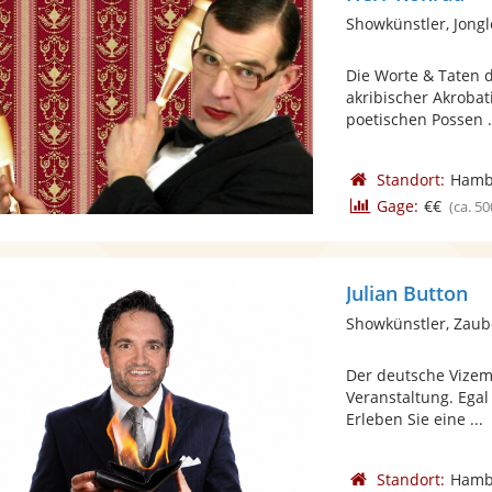
Showkünstler, Jong
Die Worte & Taten d
akribischer Akroba
poetischen Possen .
Standort:
Hamb
Gage:
€€
(ca. 50
Julian Button
Showkünstler, Zaub
Der deutsche Vizeme
Veranstaltung. Egal
Erleben Sie eine ...
Standort:
Hamb