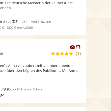
bereit.
bereit.
n. Die deutsche Meisterin der Zauberkunst
Sternen
henden ...
rstedt
(DE)
-
93 km von Schwerin
0 € - 1800 € pro Auftritt)
Dieser
Dieser
Künstler
Künstler
(1)
5,0
ik
stellt
stellt
von
Fotos
Videos
uten) : Anna verzaubert mit atemberaubender
5
bereit.
bereit.
k hoch über den Köpfen des Publikums. Mit Anmut
Sternen
urg
(DE)
-
94 km von Schwerin
age