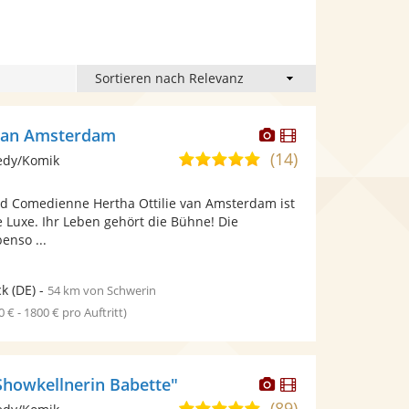
Dieser
Dieser
 van Amsterdam
Künstler
Künstler
(14)
5,0
edy/Komik
stellt
stellt
von
Fotos
Videos
d Comedienne Hertha Ottilie van Amsterdam ist
5
bereit.
bereit.
e Luxe. Ihr Leben gehört die Bühne! Die
Sternen
enso ...
ck
(DE)
-
54 km von Schwerin
0 € - 1800 € pro Auftritt)
Dieser
Dieser
"Showkellnerin Babette"
Künstler
Künstler
(89)
5,0