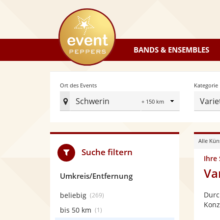
eventpeppers
BANDS & ENSEMBLES
Radius
Ort des Events
Kategorie
Schwerin
Varie
Ort
des
Events
Alle Kün
festlegen
Suche filtern
Ihre
Va
Umkreis/Entfernung
Durc
beliebig
(269)
Konz
bis 50 km
(1)