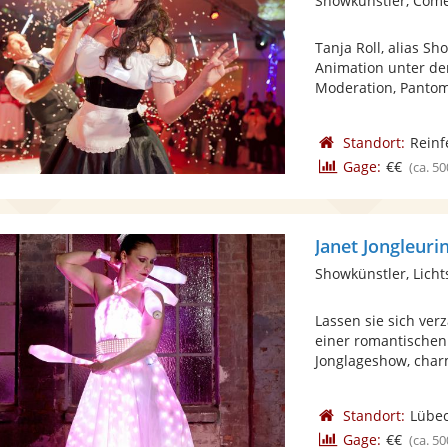
Showkünstler, Com
Tanja Roll, alias S
Animation unter de
Moderation, Pantomi
Standort:
Reinf
Gage:
€€
(ca. 50
Janet Jongleuri
Showkünstler, Lich
Lassen sie sich ve
einer romantische
Jonglageshow, charm
Standort:
Lübe
Gage:
€€
(ca. 50