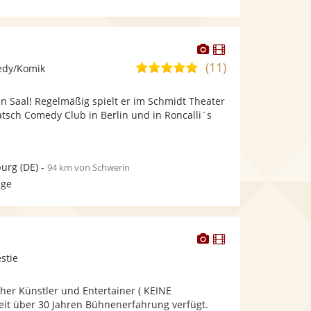
Dieser
Dieser
Künstler
Künstler
(11)
5,0
edy/Komik
stellt
stellt
von
Fotos
Videos
en Saal! Regelmäßig spielt er im Schmidt Theater
5
bereit.
bereit.
tsch Comedy Club in Berlin und in Roncalli´s
Sternen
urg
(DE)
-
94 km von Schwerin
age
Dieser
Dieser
Künstler
Künstler
stie
stellt
stellt
Fotos
Videos
her Künstler und Entertainer ( KEINE
bereit.
bereit.
it über 30 Jahren Bühnenerfahrung verfügt.