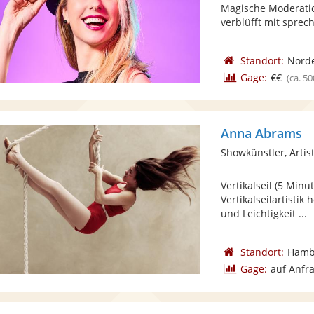
Magische Moderatio
verblüfft mit sprec
Standort:
Norde
Gage:
€€
(ca. 50
Anna Abrams
Showkünstler, Artist
Vertikalseil (5 Min
Vertikalseilartisti
und Leichtigkeit ...
Standort:
Hamb
Gage:
auf Anfr