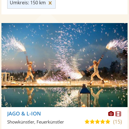
Umkreis: 150 km zurücksetzen
Umkreis: 150 km
Diese
Di
JAGO & L-ION
Künst
Kü
(15)
5,0
Showkünstler, Feuerkünstler
stellt
ste
von