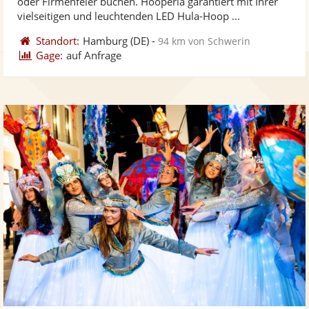
oder Firmenfeier buchen. Hooperia garantiert mit Ihrer
bereit
ber
vielseitigen und leuchtenden LED Hula-Hoop ...
Standort:
Hamburg
(DE)
-
94 km von Schwerin
Gage:
auf Anfrage