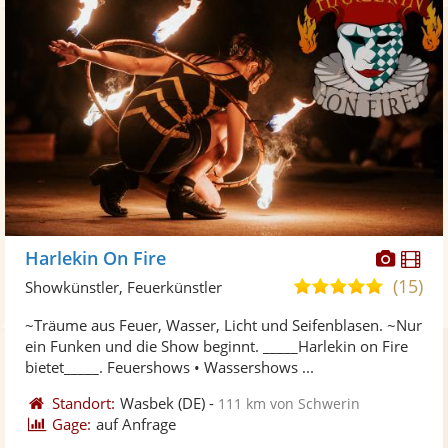
Diese
Di
Harlekin On Fire
Künst
Kü
(15)
4,9
Showkünstler, Feuerkünstler
stellt
ste
von
~Träume aus Feuer, Wasser, Licht und Seifenblasen. ~Nur
Fotos
Vi
5
ein Funken und die Show beginnt. _____Harlekin on Fire
bereit
ber
Sternen
bietet_____. Feuershows • Wassershows ...
Standort:
Wasbek
(DE)
-
111 km von Schwerin
Gage:
auf Anfrage