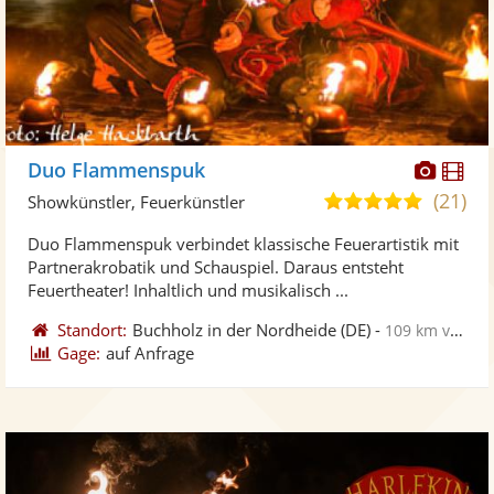
Diese
Di
Duo Flammenspuk
Künst
Kü
(21)
5,0
Showkünstler, Feuerkünstler
stellt
ste
von
Duo Flammenspuk verbindet klassische Feuerartistik mit
Fotos
Vi
5
Partnerakrobatik und Schauspiel. Daraus entsteht
bereit
ber
Sternen
Feuertheater! Inhaltlich und musikalisch ...
Standort:
Buchholz in der Nordheide
(DE)
-
109 km von Schwerin
Gage:
auf Anfrage