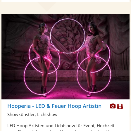
Diese
Di
Hooperia - LED & Feuer Hoop Artistin
Künst
Kü
Showkünstler, Lichtshow
stellt
ste
LED Hoop Artisten und Lichtshow für Event, Hochzeit
Fotos
Vi