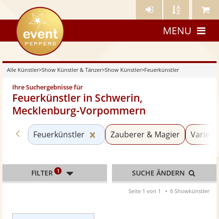
Künstler-
Künstler
Meine
eventpeppers
Login
A-
Künstle
MENU
Z
Alle Künstler
>
Show Künstler & Tänzer
>
Show Künstler
>
Feuerkünstler
Ihre Suchergebnisse für
Feuerkünstler in Schwerin,
Mecklenburg-Vorpommern
Zurück zu «Show Künstler»
Kategorie «Feuerkünstler» zurü
Feuerkünstler
Zauberer & Magier
Varieté
1
FILTER
SUCHE ÄNDERN
Seite 1 von 1
6 Showkünstler