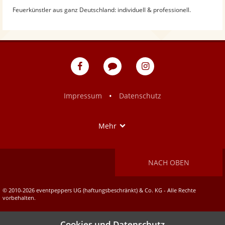
Feuerkünstler aus ganz Deutschland: individuell & professionell.
eventpeppers
Blog
eventpeppers
auf
auf
Facebook
Instagram
•
Impressum
Datenschutz
Show
Mehr
NACH OBEN
© 2010-2026 eventpeppers UG (haftungsbeschränkt) & Co. KG - Alle Rechte
vorbehalten.
Cookies und Datenschutz