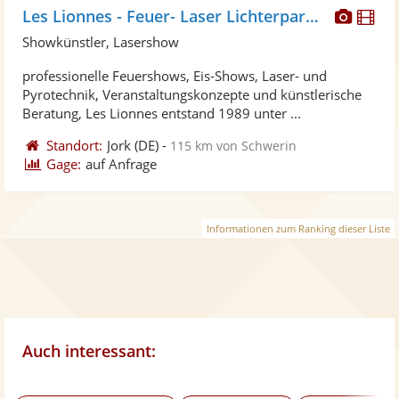
Diese
Di
Les Lionnes - Feuer- Laser Lichterparaden
Künst
Kü
Showkünstler, Lasershow
stellt
ste
professionelle Feuershows, Eis-Shows, Laser- und
Fotos
Vi
Pyrotechnik, Veranstaltungskonzepte und künstlerische
bereit
ber
Beratung, Les Lionnes entstand 1989 unter ...
Standort:
Jork
(DE)
-
115 km von Schwerin
Gage:
auf Anfrage
Informationen zum Ranking dieser Liste
Auch interessant: