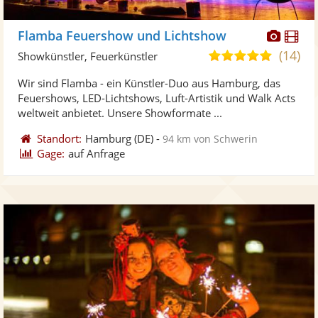
Diese
Di
Flamba Feuershow und Lichtshow
Künst
Kü
(14)
5,0
Showkünstler, Feuerkünstler
stellt
ste
von
Wir sind Flamba - ein Künstler-Duo aus Hamburg, das
Fotos
Vi
5
Feuershows, LED-Lichtshows, Luft-Artistik und Walk Acts
bereit
ber
Sternen
weltweit anbietet. Unsere Showformate ...
Standort:
Hamburg
(DE)
-
94 km von Schwerin
Gage:
auf Anfrage