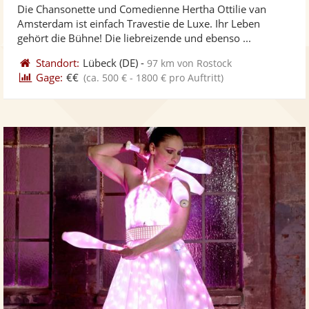
Die Chansonette und Comedienne Hertha Ottilie van
Fotos
Vi
5
Amsterdam ist einfach Travestie de Luxe. Ihr Leben
bereit
ber
Sternen
gehört die Bühne! Die liebreizende und ebenso ...
Standort:
Lübeck
(DE)
-
97 km von Rostock
Gage:
€€
(ca. 500 € - 1800 € pro Auftritt)