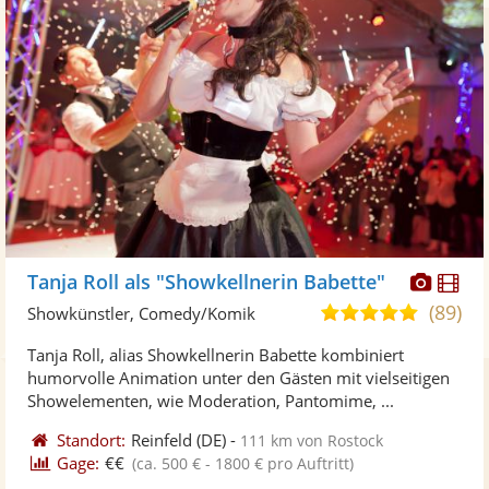
Diese
Di
Tanja Roll als "Showkellnerin Babette"
Künst
Kü
(89)
5,0
Showkünstler, Comedy/Komik
stellt
ste
von
Tanja Roll, alias Showkellnerin Babette kombiniert
Fotos
Vi
5
humorvolle Animation unter den Gästen mit vielseitigen
bereit
ber
Sternen
Showelementen, wie Moderation, Pantomime, ...
Standort:
Reinfeld
(DE)
-
111 km von Rostock
Gage:
€€
(ca. 500 € - 1800 € pro Auftritt)