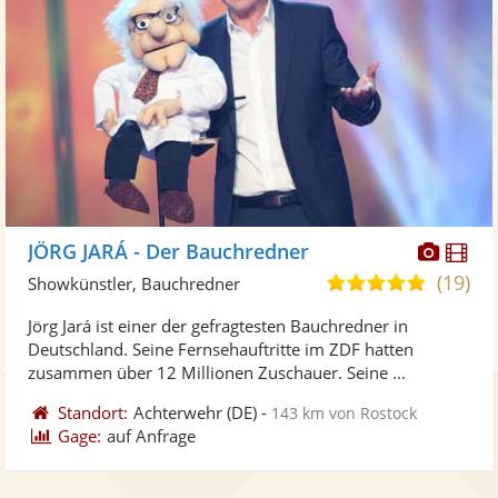
Diese
Di
JÖRG JARÁ - Der Bauchredner
Künst
Kü
(19)
5,0
Showkünstler, Bauchredner
stellt
ste
von
Jörg Jará ist einer der gefragtesten Bauchredner in
Fotos
Vi
5
Deutschland. Seine Fernsehauftritte im ZDF hatten
bereit
ber
Sternen
zusammen über 12 Millionen Zuschauer. Seine ...
Standort:
Achterwehr
(DE)
-
143 km von Rostock
Gage:
auf Anfrage