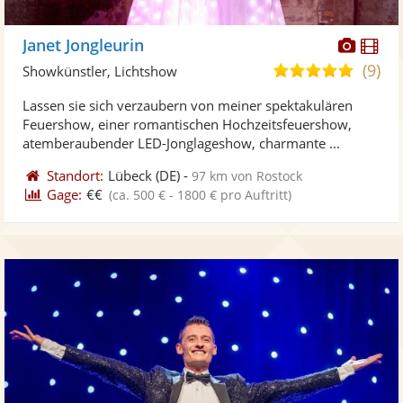
Diese
Di
Janet Jongleurin
Künst
Kü
(9)
4,9
Showkünstler, Lichtshow
stellt
ste
von
Lassen sie sich verzaubern von meiner spektakulären
Fotos
Vi
5
Feuershow, einer romantischen Hochzeitsfeuershow,
bereit
ber
Sternen
atemberaubender LED-Jonglageshow, charmante ...
Standort:
Lübeck
(DE)
-
97 km von Rostock
Gage:
€€
(ca. 500 € - 1800 € pro Auftritt)