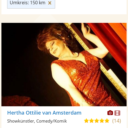
Umkreis: 150 km zurücksetzen
Umkreis: 150 km
Diese
Di
Hertha Ottilie van Amsterdam
Künst
Kü
(14)
5,0
Showkünstler, Comedy/Komik
stellt
ste
von