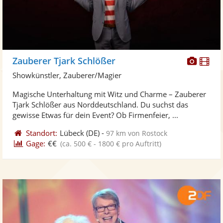
Diese
Di
Zauberer Tjark Schlößer
Künst
Kü
Showkünstler, Zauberer/Magier
stellt
ste
Magische Unterhaltung mit Witz und Charme – Zauberer
Fotos
Vi
Tjark Schlößer aus Norddeutschland. Du suchst das
bereit
ber
gewisse Etwas für dein Event? Ob Firmenfeier, ...
Standort:
Lübeck
(DE)
-
97 km von Rostock
Gage:
€€
(ca. 500 € - 1800 € pro Auftritt)