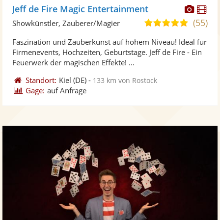
Diese
Di
Jeff de Fire Magic Entertainment
Künst
Kü
(55)
4,9
Showkünstler, Zauberer/Magier
stellt
ste
von
Faszination und Zauberkunst auf hohem Niveau! Ideal für
Fotos
Vi
5
Firmenevents, Hochzeiten, Geburtstage. Jeff de Fire - Ein
bereit
ber
Sternen
Feuerwerk der magischen Effekte! ...
Standort:
Kiel
(DE)
-
133 km von Rostock
Gage:
auf Anfrage