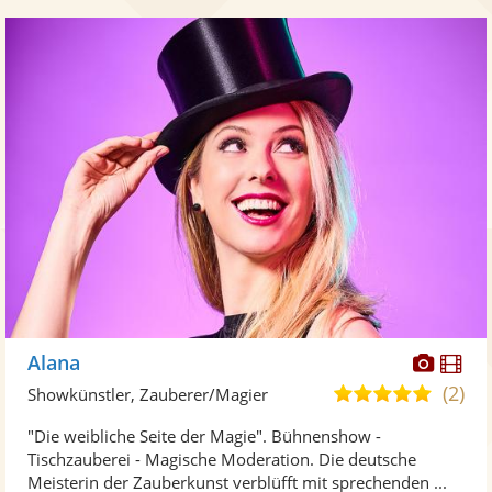
Diese
Di
Alana
Künst
Kü
(2)
5,0
Showkünstler, Zauberer/Magier
stellt
ste
von
"Die weibliche Seite der Magie". Bühnenshow -
Fotos
Vi
5
Tischzauberei - Magische Moderation. Die deutsche
bereit
ber
Sternen
Meisterin der Zauberkunst verblüfft mit sprechenden ...