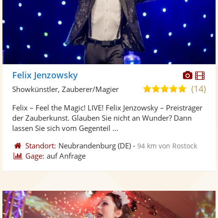
Diese
Di
Felix Jenzowsky
Künst
Kü
(14)
5,0
Showkünstler, Zauberer/Magier
stellt
ste
von
Felix – Feel the Magic! LIVE! Felix Jenzowsky – Preisträger
Fotos
Vi
5
der Zauberkunst. Glauben Sie nicht an Wunder? Dann
bereit
ber
Sternen
lassen Sie sich vom Gegenteil ...
Standort:
Neubrandenburg
(DE)
-
94 km von Rostock
Gage:
auf Anfrage