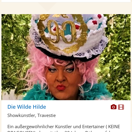
Diese
Di
Die Wilde Hilde
Künst
Kü
Showkünstler, Travestie
stellt
ste
Ein außergewöhnlicher Künstler und Entertainer ( KEINE
Fotos
Vi