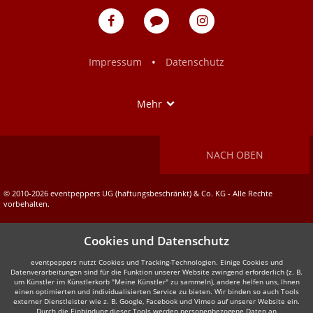
eventpeppers
Blog
eventpeppers
auf
auf
Facebook
Instagram
•
Impressum
Datenschutz
Show
Mehr
NACH OBEN
© 2010-2026 eventpeppers UG (haftungsbeschränkt) & Co. KG - Alle Rechte
vorbehalten.
Cookies und Datenschutz
eventpeppers nutzt Cookies und Tracking-Technologien. Einige Cookies und
Datenverarbeitungen sind für die Funktion unserer Website zwingend erforderlich (z. B.
um Künstler im Künstlerkorb "Meine Künstler" zu sammeln), andere helfen uns, Ihnen
einen optimierten und individualisierten Service zu bieten. Wir binden so auch Tools
externer Dienstleister wie z. B. Google, Facebook und Vimeo auf unserer Website ein.
Durch die Einbindung dieser Tools werden personenbezogene Daten an