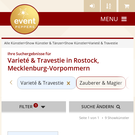
Künstler-
Künstler
Meine
eventpeppers
Login
A-
Künstle
MENU
Z
Alle Künstler
>
Show Künstler & Tänzer
>
Show Künstler
>
Varieté & Travestie
Ihre Suchergebnisse für
Varieté & Travestie in Rostock,
Mecklenburg-Vorpommern
Zurück zu «Show Künstler»
Kategorie «Varieté & Trave
Varieté & Travestie
Zauberer & Magier
Ki
1
FILTER
SUCHE ÄNDERN
Seite 1 von 1
9 Showkünstler