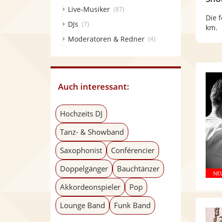
Live-Musiker
(87)
Die 
DJs
(7)
km.
Moderatoren & Redner
(4)
Auch interessant:
Hochzeits DJ
Tanz- & Showband
Saxophonist
Conférencier
Doppelgänger
Bauchtänzer
Akkordeonspieler
Pop
Lounge Band
Funk Band