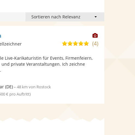
Dieser
a
Künstler
(4)
4,9
ellzeichner
stellt
von
Fotos
le Live-Karikaturistin für Events, Firmenfeiern,
5
bereit.
 und private Veranstaltungen. Ich zeichne
Sternen
.
ar
(DE)
-
48 km von Rostock
 500 € pro Auftritt)