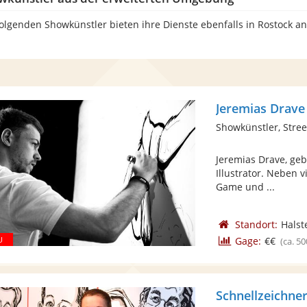
folgenden Showkünstler bieten ihre Dienste ebenfalls in Rostock a
Jeremias Drave
Showkünstler, Street
Jeremias Drave, geb
Illustrator. Neben v
Game und ...
Standort:
Halst
Gage:
€€
(ca. 50
Schnellzeichner