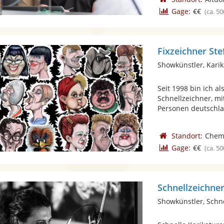
Gage:
€€
(ca. 50
Fixzeichner St
Showkünstler, Karik
Seit 1998 bin ich al
Schnellzeichner, m
Personen deutschlan
Standort:
Chem
Gage:
€€
(ca. 50
Schnellzeichner
Showkünstler, Schn