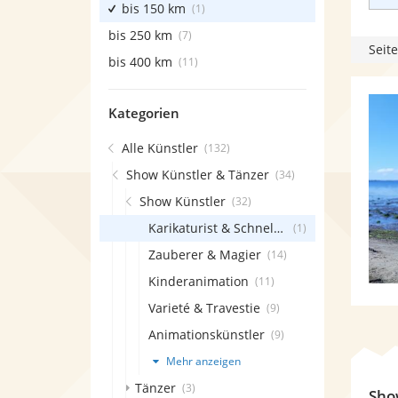
bis 150 km
(1)
bis 250 km
(7)
Seite
bis 400 km
(11)
Kategorien
Alle Künstler
(132)
Show Künstler & Tänzer
(34)
Show Künstler
(32)
Karikaturist & Schnellzeichner
(1)
Zauberer & Magier
(14)
Kinderanimation
(11)
Varieté & Travestie
(9)
Animationskünstler
(9)
Mehr anzeigen
Tänzer
(3)
Sho