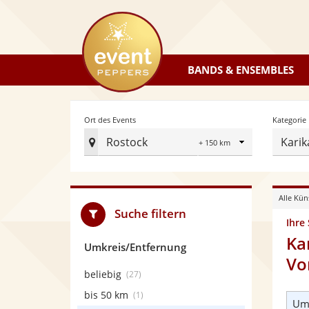
eventpeppers
BANDS & ENSEMBLES
Radius
Ort des Events
Kategorie
Rostock
Karik
Ort
des
Events
Alle Kün
festlegen
Suche filtern
Ihre
Ka
Umkreis/Entfernung
Vo
beliebig
(27)
bis 50 km
(1)
Umk