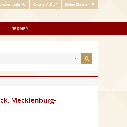
ünstler-Login
Künstler A-Z
Meine Künstler
REDNER
Künstler
finden
ock, Mecklenburg-