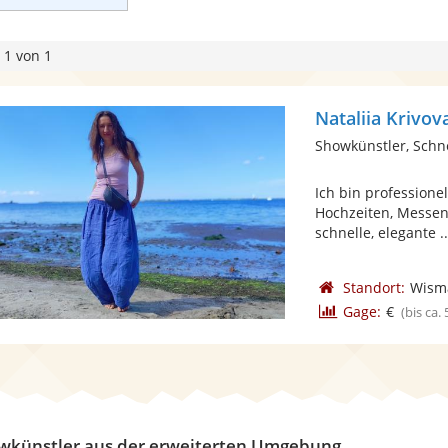
 1 von 1
Nataliia Krivov
Showkünstler, Schn
Ich bin professionel
Hochzeiten, Messen
schnelle, elegante ..
Standort:
Wism
Gage:
€
(bis ca.
wkünstler aus der erweiterten Umgebung