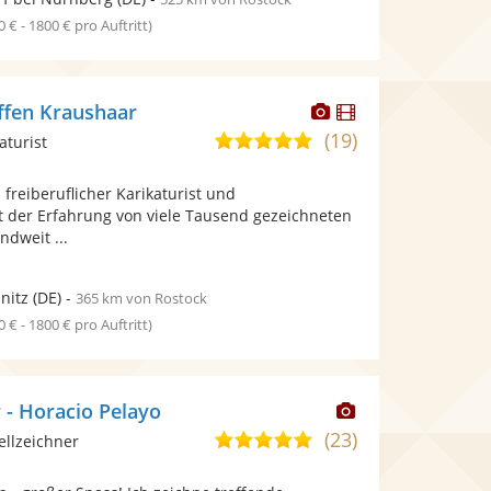
0 € - 1800 € pro Auftritt)
Dieser
Dieser
effen Kraushaar
Künstler
Künstler
(19)
4,9
aturist
stellt
stellt
von
Fotos
Videos
s freiberuflicher Karikaturist und
5
bereit.
bereit.
it der Erfahrung von viele Tausend gezeichneten
Sternen
dweit ...
nitz
(DE)
-
365 km von Rostock
0 € - 1800 € pro Auftritt)
Dieser
 - Horacio Pelayo
Künstler
(23)
5,0
ellzeichner
stellt
von
Fotos