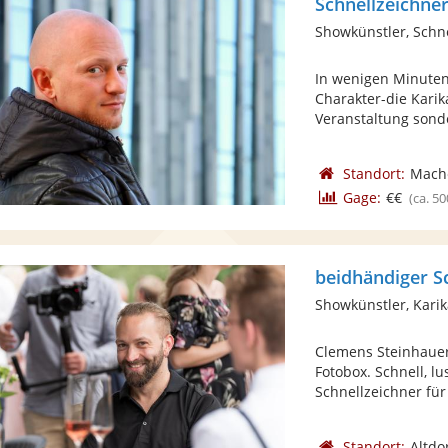
Schnellzeichne
Showkünstler, Schn
In wenigen Minuten
Charakter-die Karik
Veranstaltung sonde
Standort:
Mach
Gage:
€€
(ca. 50
Showkünstler, Karik
Clemens Steinhauer
Fotobox. Schnell, l
Schnellzeichner für 
Standort:
Altdo