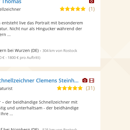
Dieser
r Thomas
Künstler
(1)
4,8
ellzeichner
stellt
von
Fotos
 entsteht live das Portrait mit besonderem
5
bereit.
atur. Nicht nur als Hingucker während der
Sternen
rn ...
ern bei Wurzen
(DE)
-
304 km von Rostock
0 € - 1800 € pro Auftritt)
Dieser
Dieser
beidhändiger Schnellzeichner Clemens Steinhauer
Künstler
Künstler
(31)
5,0
aturist
stellt
stellt
von
Fotos
Videos
 – der beidhändige Schnellzeichner mit
5
bereit.
bereit.
ustig und unterhaltsam - der beidhändige
Sternen
Ihre ...
rf bei Nürnberg
(DE)
-
525 km von Rostock