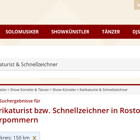
K
SOLOMUSIKER
SHOWKÜNSTLER
TÄNZER
DJS
aturist & Schnellzeichner
stler
>
Show Künstler & Tänzer
>
Show Künstler
>
Karikaturist & Schnellzeichner
 Suchergebnisse für
rikaturist bzw. Schnellzeichner in Rost
rpommern
Umkreis: 150 km zurücksetzen
reis: 150 km