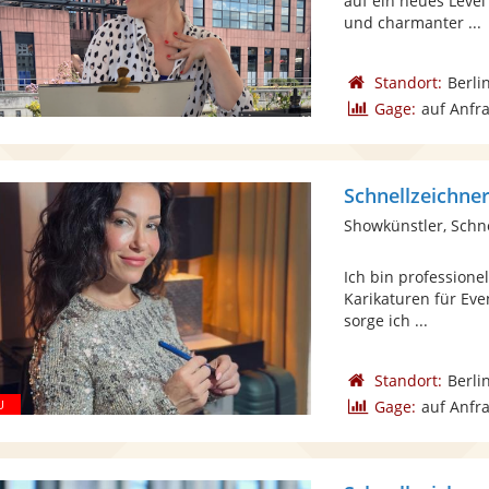
auf ein neues Level
und charmanter ...
Standort:
Berli
Gage:
auf Anfr
Schnellzeichner
Showkünstler, Schn
Ich bin professionel
Karikaturen für Eve
sorge ich ...
Standort:
Berli
Gage:
auf Anfr