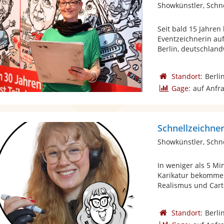
Showkünstler, Schn
Seit bald 15 Jahren
Eventzeichnerin au
Berlin, deutschlandw
Standort:
Berli
Gage:
auf Anfr
Schnellzeichne
Showkünstler, Schn
In weniger als 5 Mi
Karikatur bekommen
Realismus und Carto
Standort:
Berli