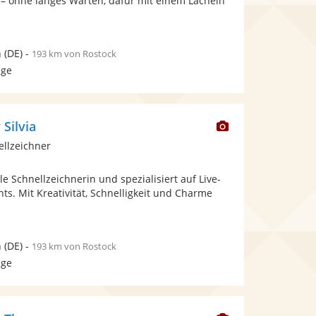
 – ohne langes Warten, dafür mit einem Lächeln
Sternen
n
(DE)
-
193 km von Rostock
age
Dieser
 Silvia
Künstler
ellzeichner
stellt
Fotos
le Schnellzeichnerin und spezialisiert auf Live-
bereit.
nts. Mit Kreativität, Schnelligkeit und Charme
n
(DE)
-
193 km von Rostock
age