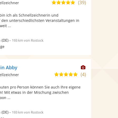
Künstler
(39)
4,9
ellzeichner
stellt
von
Fotos
 bin ich als Schnellzeichnerin und
5
bereit.
f den unterschiedlichsten Veranstaltungen in
Sternen
eit ...
n
(DE)
-
193 km von Rostock
age
Dieser
rin Abby
Künstler
(4)
5,0
ellzeichner
stellt
von
Fotos
nuten pro Person können Sie auch Ihre eigene
5
bereit.
! Mit etwas in der Mischung zwischen
Sternen
on ...
n
(DE)
-
193 km von Rostock