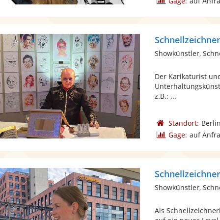
Gage:
auf Anfr
Schnellzeichne
Showkünstler, Schn
Der Karikaturist und
Unterhaltungskünstl
z.B.: ...
Standort:
Berli
Gage:
auf Anfr
Schnellzeichne
Showkünstler, Schn
Als Schnellzeichner