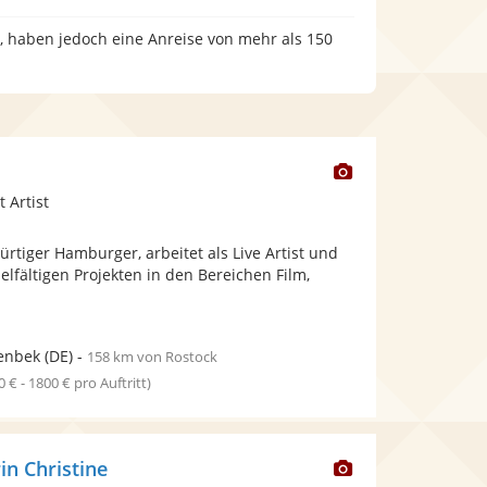
n, haben jedoch eine Anreise von mehr als 150
Dieser
Künstler
 Artist
stellt
Fotos
ürtiger Hamburger, arbeitet als Live Artist und
bereit.
ielfältigen Projekten in den Bereichen Film,
enbek
(DE)
-
158 km von Rostock
0 € - 1800 € pro Auftritt)
Dieser
in Christine