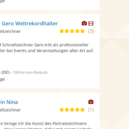
age
Dieser
Dieser
r Gero Weltrekordhalter
Künstler
Künstler
(3)
5,0
ellzeichner
stellt
stellt
von
Fotos
Videos
 Schnellzeichner Gero tritt als professioneller
5
bereit.
bereit.
er bei Events und Veranstaltungen aller Art auf,
Sternen
n
(DE)
-
193 km von Rostock
age
Dieser
rin Nina
Künstler
(1)
5,0
ellzeichner
stellt
von
Fotos
in bringe ich die Kunst des Portraitzeichnens
5
bereit.