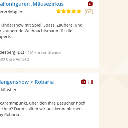
Dieser
allonfiguren ,Mäusezirkus
Künstler
(67)
4,8
erer/Magier
stellt
von
Fotos
 , Kindershow mit Spiel, Spass, Zauberei und
5
bereit.
r zaubernde Weihnachtsmann für die
Sternen
perts ...
kleeberg
(DE)
-
151 km von Stendal
 500 € pro Auftritt)
Dieser
Dieser
langenshow > Robaria
Künstler
Künstler
rkünstler
stellt
stellt
Fotos
Videos
rogrammpunkt, über den Ihre Besucher noch
bereit.
bereit.
echen? Dann sollten wir uns kennenlernen.
 Robaria ...