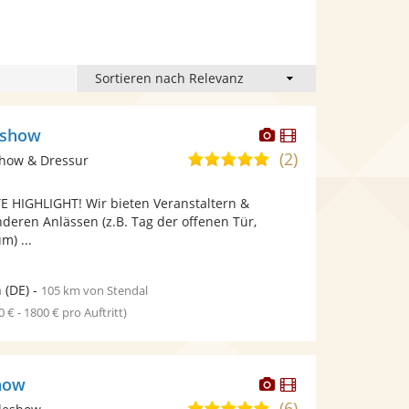
Dieser
Dieser
rshow
Künstler
Künstler
(2)
4,8
show & Dressur
stellt
stellt
von
Fotos
Videos
 HIGHLIGHT! Wir bieten Veranstaltern &
5
bereit.
bereit.
deren Anlässen (z.B. Tag der offenen Tür,
Sternen
m) ...
n
(DE)
-
105 km von Stendal
0 € - 1800 € pro Auftritt)
Dieser
Dieser
how
Künstler
Künstler
(6)
5,0