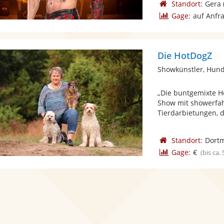
Standort:
Gera
Gage:
auf Anfr
Die HotDogZ
Showkünstler, Hun
„Die buntgemixte Ho
Show mit showerfah
Tierdarbietungen, di
Standort:
Dort
Gage:
€
(bis ca.