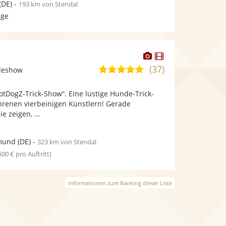
(DE)
-
193 km von Stendal
age
Dieser
Dieser
Künstler
Künstler
(37)
4,9
deshow
stellt
stellt
von
Fotos
Videos
tDogZ-Trick-Show“. Eine lustige Hunde-Trick-
5
bereit.
bereit.
renen vierbeinigen Künstlern! Gerade
Sternen
e zeigen, ...
mund
(DE)
-
323 km von Stendal
 500 € pro Auftritt)
Informationen zum Ranking dieser Liste