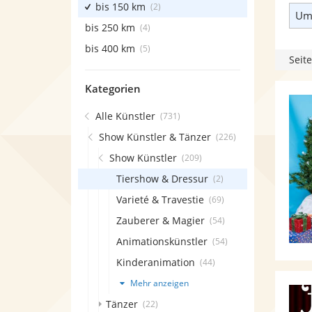
bis 150 km
(2)
Umk
bis 250 km
(4)
bis 400 km
(5)
Seite
Kategorien
Alle Künstler
(731)
Show Künstler & Tänzer
(226)
Show Künstler
(209)
Tiershow & Dressur
(2)
Varieté & Travestie
(69)
Zauberer & Magier
(54)
Animationskünstler
(54)
Kinderanimation
(44)
Mehr anzeigen
Tänzer
(22)