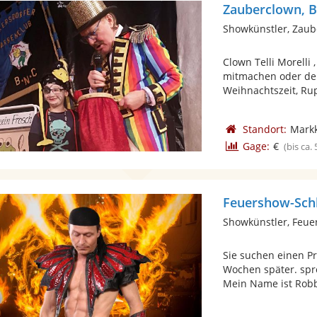
Zauberclown, B
Showkünstler, Zaub
Clown Telli Morelli
mitmachen oder de
Weihnachtszeit, Rup
Standort:
Mark
Gage:
€
(bis ca.
Feuershow-Sch
Showkünstler, Feue
Sie suchen einen P
Wochen später. spr
Mein Name ist Robby