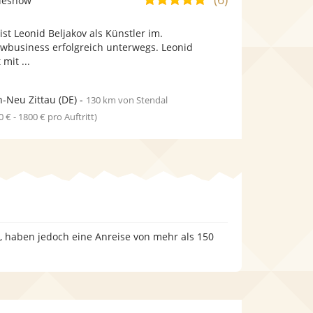
deshow
stellt
stellt
von
Fotos
Videos
ist Leonid Beljakov als Künstler im.
5
bereit.
bereit.
owbusiness erfolgreich unterwegs. Leonid
Sternen
mit ...
-Neu Zittau
(DE)
-
130 km von Stendal
0 € - 1800 € pro Auftritt)
n, haben jedoch eine Anreise von mehr als 150