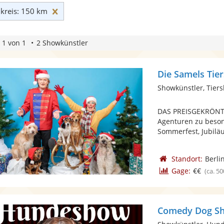
Umkreis: 150 km zurücksetzen
reis: 150 km
 1 von 1
2 Showkünstler
Die Samels Tie
Showkünstler, Tier
DAS PREISGEKRÖNTE
Agenturen zu beson
Sommerfest, Jubiläu
Standort:
Berli
Gage:
€€
(ca. 50
Comedy Dog S