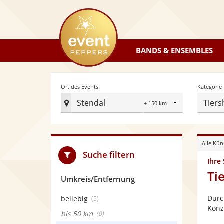
eventpeppers
BANDS & ENSEMBLES
Radius
Ort des Events
Kategorie
Stendal
Tier
Ort
des
Events
Alle Kün
festlegen
Suche filtern
Ihre
Ti
Umkreis/Entfernung
Durc
beliebig
(5)
Konz
bis 50 km
(0)