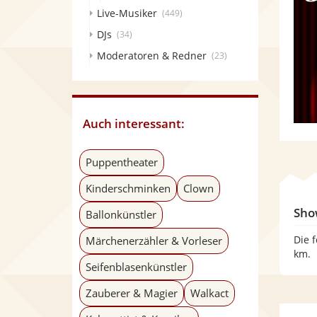
Live-Musiker
(449)
DJs
(34)
Moderatoren & Redner
(23)
Auch interessant:
Puppentheater
Kinderschminken
Clown
Sho
Ballonkünstler
Die 
Märchenerzähler & Vorleser
km.
Seifenblasenkünstler
Zauberer & Magier
Walkact