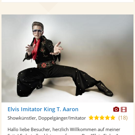
Diese
Di
Elvis Imitator King T. Aaron
Künst
Kü
(18)
5,0
Showkünstler, Doppelgänger/Imitator
stellt
ste
von
Hallo liebe Besucher, herzlich Willkommen auf meiner
Fotos
Vi
5