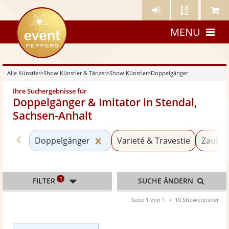
Künstler-
Künstler
Meine
eventpeppers
Login
A-
Künstle
MENU
Z
Alle Künstler
>
Show Künstler & Tänzer
>
Show Künstler
>
Doppelgänger
Ihre Suchergebnisse für
Doppelgänger & Imitator in Stendal,
Sachsen-Anhalt
Zurück zu «Show Künstler»
Kategorie «Doppelgänger» zurü
Doppelgänger
Varieté & Travestie
Zauber
1
FILTER
SUCHE ÄNDERN
Seite 1 von 1
10 Showkünstler