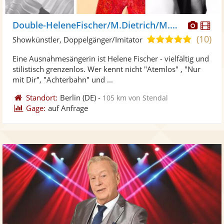
Diese
Di
Double-HeleneFischer/M.Dietrich/M.Monroe
Künst
Kü
(10)
4,9
Showkünstler, Doppelgänger/Imitator
stellt
ste
von
Eine Ausnahmesängerin ist Helene Fischer - vielfältig und
Fotos
Vi
5
stilistisch grenzenlos. Wer kennt nicht "Atemlos" , "Nur
bereit
ber
Sternen
mit Dir", "Achterbahn" und ...
Standort:
Berlin
(DE)
-
105 km von Stendal
Gage:
auf Anfrage