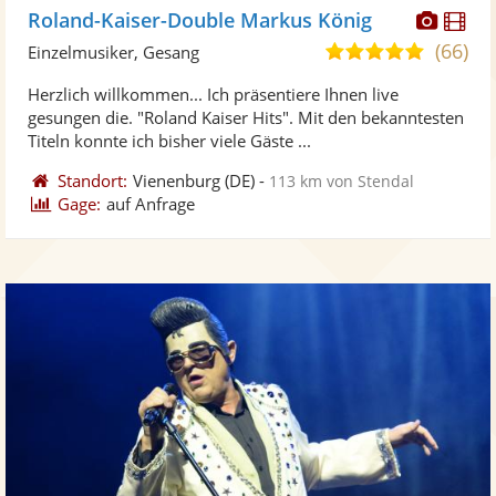
Diese
Di
Roland-Kaiser-Double Markus König
Künst
Kü
(66)
4,9
Einzelmusiker, Gesang
stellt
ste
von
Herzlich willkommen... Ich präsentiere Ihnen live
Fotos
Vi
5
gesungen die. "Roland Kaiser Hits". Mit den bekanntesten
bereit
ber
Sternen
Titeln konnte ich bisher viele Gäste ...
Standort:
Vienenburg
(DE)
-
113 km von Stendal
Gage:
auf Anfrage