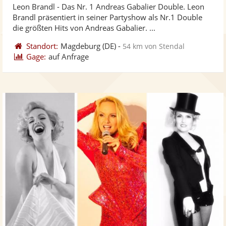
Leon Brandl - Das Nr. 1 Andreas Gabalier Double. Leon
Fotos
Vi
5
Brandl präsentiert in seiner Partyshow als Nr.1 Double
bereit
ber
Sternen
die größten Hits von Andreas Gabalier. ...
Standort:
Magdeburg
(DE)
-
54 km von Stendal
Gage:
auf Anfrage