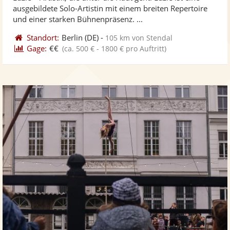
Fotos
Vi
ausgebildete Solo-Artistin mit einem breiten Repertoire
bereit
ber
und einer starken Bühnenpräsenz. ...
Standort:
Berlin
(DE)
-
105 km von Stendal
Gage:
€€
(ca. 500 € - 1800 € pro Auftritt)