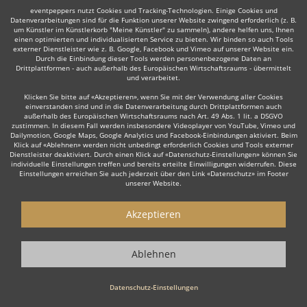
eventpeppers nutzt Cookies und Tracking-Technologien. Einige Cookies und
Auch interessant:
Datenverarbeitungen sind für die Funktion unserer Website zwingend erforderlich (z. B.
um Künstler im Künstlerkorb "Meine Künstler" zu sammeln), andere helfen uns, Ihnen
einen optimierten und individualisierten Service zu bieten. Wir binden so auch Tools
externer Dienstleister wie z. B. Google, Facebook und Vimeo auf unserer Website ein.
Durch die Einbindung dieser Tools werden personenbezogene Daten an
Big Band
Akrobaten
Dixieland
Stelzenläufer
Burl
Drittplattformen - auch außerhalb des Europäischen Wirtschaftsraums - übermittelt
und verarbeitet.
Klicken Sie bitte auf «Akzeptieren», wenn Sie mit der Verwendung aller Cookies
einverstanden sind und in die Datenverarbeitung durch Drittplattformen auch
außerhalb des Europäischen Wirtschaftsraums nach Art. 49 Abs. 1 lit. a DSGVO
zustimmen. In diesem Fall werden insbesondere Videoplayer von YouTube, Vimeo und
Dailymotion, Google Maps, Google Analytics und Facebook-Einbindungen aktiviert. Beim
Wie funktioniert's?
Klick auf «Ablehnen» werden nicht unbedingt erforderlich Cookies und Tools externer
Dienstleister deaktiviert. Durch einen Klick auf «Datenschutz-Einstellungen» können Sie
individuelle Einstellungen treffen und bereits erteilte Einwilligungen widerrufen. Diese
1. Kostenlos anfragen
Einstellungen erreichen Sie auch jederzeit über den Link «Datenschutz» im Footer
unserer Website.
Starten Sie mit dem Button 'Kostenlos anfragen' eine Anfrage an die für
Sie interessanten Showkünstler - also z. B. bestimmte Artisten. Diesen
Akzeptieren
Button finden Sie auf den jeweiligen Künstler-Profil-Seiten der
Showkünstler.
Ablehnen
2. Angebote erhalten & Details besprechen
Sie erhalten Angebote Ihrer angefragten Artisten. Nutzen Sie die
Datenschutz-Einstellungen
Funktionen der eventpeppers-Plattform oder telefonieren Sie direkt mit
den Artisten um weitere Details, die Gage sowie spezielle Wünsche zu