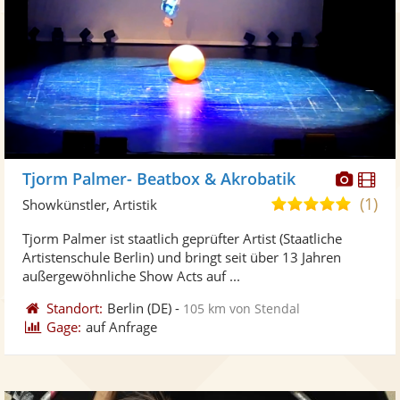
Diese
Di
Tjorm Palmer- Beatbox & Akrobatik
Künst
Kü
(1)
5,0
Showkünstler, Artistik
stellt
ste
von
Tjorm Palmer ist staatlich geprüfter Artist (Staatliche
Fotos
Vi
5
Artistenschule Berlin) und bringt seit über 13 Jahren
bereit
ber
Sternen
außergewöhnliche Show Acts auf ...
Standort:
Berlin
(DE)
-
105 km von Stendal
Gage:
auf Anfrage