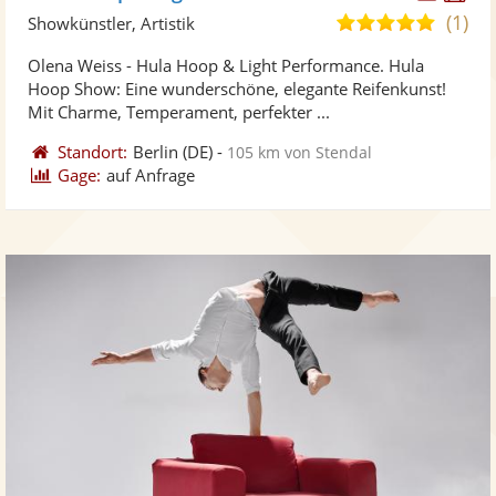
Künst
Kü
(1)
5,0
Showkünstler, Artistik
stellt
ste
von
Olena Weiss - Hula Hoop & Light Performance. Hula
Fotos
Vi
5
Hoop Show: Eine wunderschöne, elegante Reifenkunst!
bereit
ber
Sternen
Mit Charme, Temperament, perfekter ...
Standort:
Berlin
(DE)
-
105 km von Stendal
Gage:
auf Anfrage