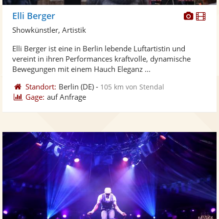
Diese
Di
Elli Berger
Künst
Kü
Showkünstler, Artistik
stellt
ste
Elli Berger ist eine in Berlin lebende Luftartistin und
Fotos
Vi
vereint in ihren Performances kraftvolle, dynamische
bereit
ber
Bewegungen mit einem Hauch Eleganz ...
Standort:
Berlin
(DE)
-
105 km von Stendal
Gage:
auf Anfrage