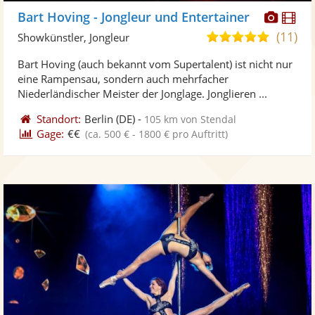
Diese
Di
Bart Hoving - Jongleur und Entertainer
Künst
Kü
(11)
5,0
Showkünstler, Jongleur
stellt
ste
von
Bart Hoving (auch bekannt vom Supertalent) ist nicht nur
Fotos
Vi
5
eine Rampensau, sondern auch mehrfacher
bereit
ber
Sternen
Niederländischer Meister der Jonglage. Jonglieren ...
Standort:
Berlin
(DE)
-
105 km von Stendal
Gage:
€€
(ca. 500 € - 1800 € pro Auftritt)