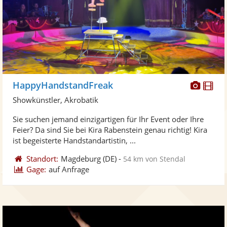
Diese
Di
HappyHandstandFreak
Künst
Kü
Showkünstler, Akrobatik
stellt
ste
Sie suchen jemand einzigartigen für Ihr Event oder Ihre
Fotos
Vi
Feier? Da sind Sie bei Kira Rabenstein genau richtig! Kira
bereit
ber
ist begeisterte Handstandartistin, ...
Standort:
Magdeburg
(DE)
-
54 km von Stendal
Gage:
auf Anfrage