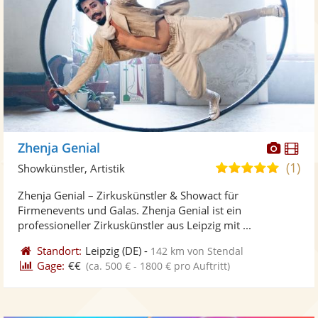
Diese
Di
Zhenja Genial
Künst
Kü
(1)
5,0
Showkünstler, Artistik
stellt
ste
von
Zhenja Genial – Zirkuskünstler & Showact für
Fotos
Vi
5
Firmenevents und Galas. Zhenja Genial ist ein
bereit
ber
Sternen
professioneller Zirkuskünstler aus Leipzig mit ...
Standort:
Leipzig
(DE)
-
142 km von Stendal
Gage:
€€
(ca. 500 € - 1800 € pro Auftritt)