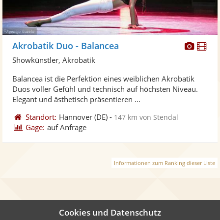
Diese
Di
Akrobatik Duo - Balancea
Künst
Kü
Showkünstler, Akrobatik
stellt
ste
Balancea ist die Perfektion eines weiblichen Akrobatik
Fotos
Vi
Duos voller Gefühl und technisch auf höchsten Niveau.
bereit
ber
Elegant und ästhetisch präsentieren ...
Standort:
Hannover
(DE)
-
147 km von Stendal
Gage:
auf Anfrage
Informationen zum Ranking dieser Liste
Cookies und Datenschutz