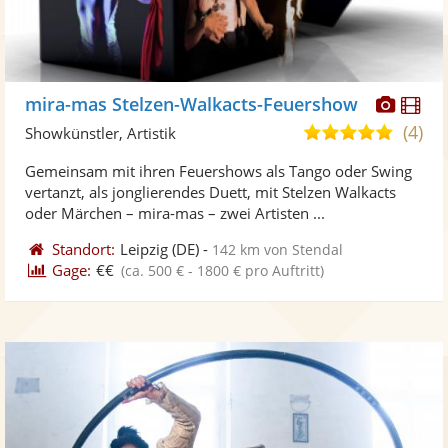
Diese
Di
mira-mas Stelzen-Walkacts-Feuershow
Künst
Kü
(4)
5,0
Showkünstler, Artistik
stellt
ste
von
Gemeinsam mit ihren Feuershows als Tango oder Swing
Fotos
Vi
5
vertanzt, als jonglierendes Duett, mit Stelzen Walkacts
bereit
ber
Sternen
oder Märchen – mira-mas – zwei Artisten ...
Standort:
Leipzig
(DE)
-
142 km von Stendal
Gage:
€€
(ca. 500 € - 1800 € pro Auftritt)