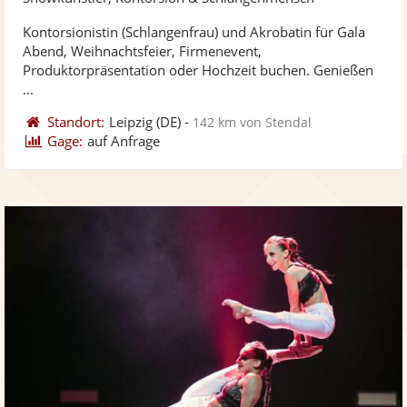
stellt
ste
Kontorsionistin (Schlangenfrau) und Akrobatin für Gala
Fotos
Vi
Abend, Weihnachtsfeier, Firmenevent,
bereit
ber
Produktorpräsentation oder Hochzeit buchen. Genießen
...
Standort:
Leipzig
(DE)
-
142 km von Stendal
Gage:
auf Anfrage