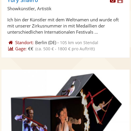
Künst
Kü
Showkünstler, Artistik
stellt
ste
Ich bin der Künstler mit dem Weltnamen und wurde oft
Fotos
Vi
mit unserer Zirkusnummer in mit Medaillien der
bereit
ber
unterschiedlichen Internationalen Festivals ...
Standort:
Berlin
(DE)
-
105 km von Stendal
Gage:
€€
(ca. 500 € - 1800 € pro Auftritt)