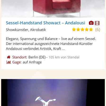
Diese
Di
Sessel-Handstand Showact – Andalousi
Künst
Kü
(6)
5,0
Showkünstler, Akrobatik
stellt
ste
von
Eleganz, Spannung und Balance – live auf einem Sessel.
Fotos
Vi
5
Der international ausgezeichnete Handstand-Künstler
bereit
ber
Sternen
Andalousi verbindet Artistik, Kraft ...
Standort:
Berlin
(DE)
-
105 km von Stendal
Gage:
auf Anfrage