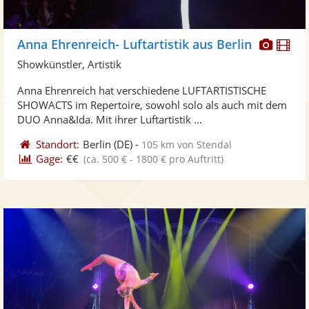
Diese
Di
Anna Ehrenreich- Luftartistik aus Berlin
Künst
Kü
Showkünstler, Artistik
stellt
ste
Anna Ehrenreich hat verschiedene LUFTARTISTISCHE
Fotos
Vi
SHOWACTS im Repertoire, sowohl solo als auch mit dem
bereit
ber
DUO Anna&Ida. Mit ihrer Luftartistik ...
Standort:
Berlin
(DE)
-
105 km von Stendal
Gage:
€€
(ca. 500 € - 1800 € pro Auftritt)