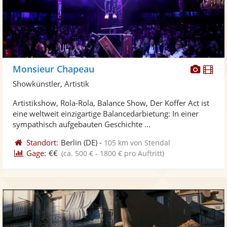
Diese
Di
Monsieur Chapeau
Künst
Kü
Showkünstler, Artistik
stellt
ste
Artistikshow, Rola-Rola, Balance Show, Der Koffer Act ist
Fotos
Vi
eine weltweit einzigartige Balancedarbietung: In einer
bereit
ber
sympathisch aufgebauten Geschichte ...
Standort:
Berlin
(DE)
-
105 km von Stendal
Gage:
€€
(ca. 500 € - 1800 € pro Auftritt)