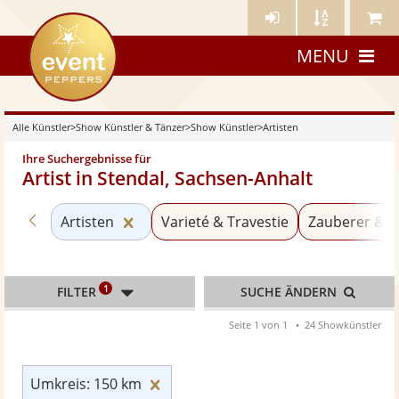
Künstler-
Künstler
Meine
eventpeppers
Login
A-
Künstle
MENU
Z
Alle Künstler
>
Show Künstler & Tänzer
>
Show Künstler
>
Artisten
Ihre Suchergebnisse für
Artist in Stendal, Sachsen-Anhalt
Zurück zu «Show Künstler»
Kategorie «Artisten» zurücksetzen
Artisten
Varieté & Travestie
Zauberer & M
1
FILTER
SUCHE ÄNDERN
Seite 1 von 1
24 Showkünstler
Umkreis: 150 km zurücksetzen
Umkreis: 150 km