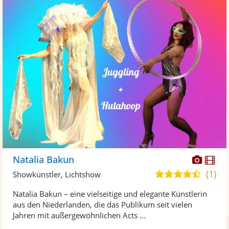
Diese
Di
Natalia Bakun
Künst
Kü
(1)
4,5
Showkünstler, Lichtshow
stellt
ste
von
Natalia Bakun – eine vielseitige und elegante Künstlerin
Fotos
Vi
5
aus den Niederlanden, die das Publikum seit vielen
bereit
ber
Sternen
Jahren mit außergewöhnlichen Acts ...