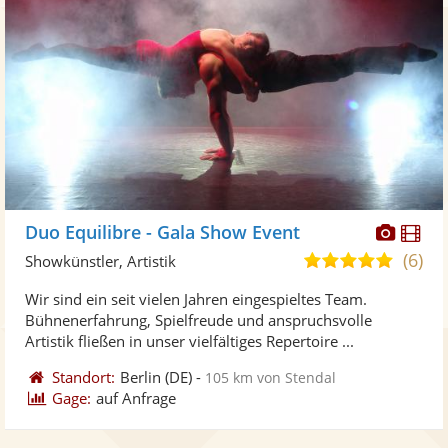
Diese
Di
Duo Equilibre - Gala Show Event
Künst
Kü
(6)
5,0
Showkünstler, Artistik
stellt
ste
von
Wir sind ein seit vielen Jahren eingespieltes Team.
Fotos
Vi
5
Bühnenerfahrung, Spielfreude und anspruchsvolle
bereit
ber
Sternen
Artistik fließen in unser vielfältiges Repertoire ...
Standort:
Berlin
(DE)
-
105 km von Stendal
Gage:
auf Anfrage