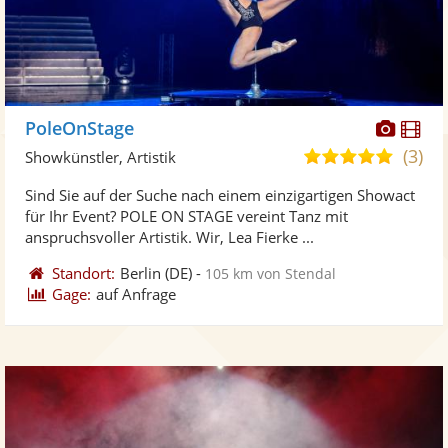
Diese
Di
PoleOnStage
Künst
Kü
(3)
5,0
Showkünstler, Artistik
stellt
ste
von
Sind Sie auf der Suche nach einem einzigartigen Showact
Fotos
Vi
5
für Ihr Event? POLE ON STAGE vereint Tanz mit
bereit
ber
Sternen
anspruchsvoller Artistik. Wir, Lea Fierke ...
Standort:
Berlin
(DE)
-
105 km von Stendal
Gage:
auf Anfrage