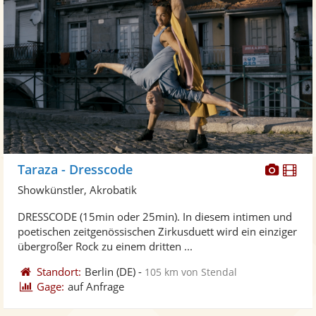
Diese
Di
Taraza - Dresscode
Künst
Kü
Showkünstler, Akrobatik
stellt
ste
DRESSCODE (15min oder 25min). In diesem intimen und
Fotos
Vi
poetischen zeitgenössischen Zirkusduett wird ein einziger
bereit
ber
übergroßer Rock zu einem dritten ...
Standort:
Berlin
(DE)
-
105 km von Stendal
Gage:
auf Anfrage