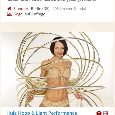
Standort:
Berlin
(DE)
-
105 km von Stendal
Gage:
auf Anfrage
Diese
Di
Hula Hoop & Light Performance