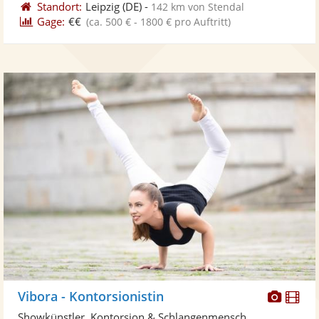
Standort:
Leipzig
(DE)
-
142 km von Stendal
Gage:
€€
(ca. 500 € - 1800 € pro Auftritt)
Diese
Di
Vibora - Kontorsionistin
Künst
Kü
Showkünstler, Kontorsion & Schlangenmensch