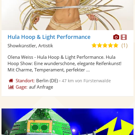
Diese
Di
Hula Hoop & Light Performance
Künst
Kü
(1)
5,0
Showkünstler, Artistik
stellt
ste
von
Olena Weiss - Hula Hoop & Light Performance. Hula
Fotos
Vi
5
Hoop Show: Eine wunderschöne, elegante Reifenkunst!
bereit
ber
Sternen
Mit Charme, Temperament, perfekter ...
Standort:
Berlin
(DE)
-
47 km von Fürstenwalde
Gage:
auf Anfrage