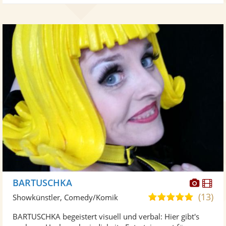
Diese
Di
BARTUSCHKA
Künst
Kü
(13)
4,9
Showkünstler, Comedy/Komik
stellt
ste
von
BARTUSCHKA begeistert visuell und verbal: Hier gibt's
Fotos
Vi
5