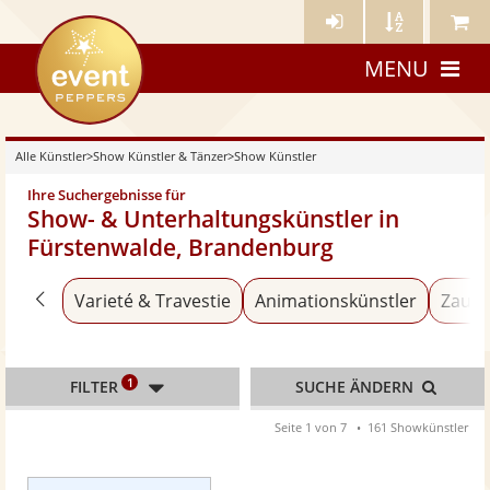
Künstler-
Künstler
Meine
eventpeppers
Login
A-
Künstle
MENU
Z
Alle Künstler
>
Show Künstler & Tänzer
>
Show Künstler
Ihre Suchergebnisse für
Show- & Unterhaltungskünstler in
Fürstenwalde, Brandenburg
Zurück zu «Show Künstler & Tänzer»
Varieté & Travestie
Animationskünstler
Zaube
1
FILTER
SUCHE ÄNDERN
Seite 1 von 7
161 Showkünstler