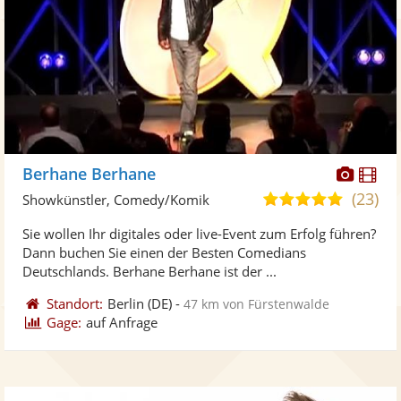
Diese
Di
Berhane Berhane
Künst
Kü
(23)
5,0
Showkünstler, Comedy/Komik
stellt
ste
von
Sie wollen Ihr digitales oder live-Event zum Erfolg führen?
Fotos
Vi
5
Dann buchen Sie einen der Besten Comedians
bereit
ber
Sternen
Deutschlands. Berhane Berhane ist der ...
Standort:
Berlin
(DE)
-
47 km von Fürstenwalde
Gage:
auf Anfrage