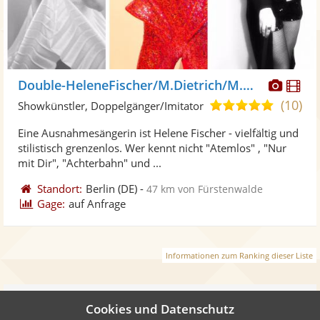
Diese
Di
Double-HeleneFischer/M.Dietrich/M.Monroe
Künst
Kü
(10)
4,9
Showkünstler, Doppelgänger/Imitator
stellt
ste
von
Eine Ausnahmesängerin ist Helene Fischer - vielfältig und
Fotos
Vi
5
stilistisch grenzenlos. Wer kennt nicht "Atemlos" , "Nur
bereit
ber
Sternen
mit Dir", "Achterbahn" und ...
Standort:
Berlin
(DE)
-
47 km von Fürstenwalde
Gage:
auf Anfrage
Informationen zum Ranking dieser Liste
Weiter
Cookies und Datenschutz