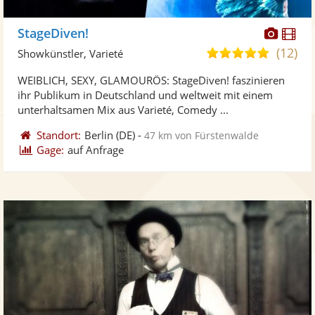
Diese
Di
StageDiven!
Künst
Kü
(12)
4,9
Showkünstler, Varieté
stellt
ste
von
WEIBLICH, SEXY, GLAMOURÖS: StageDiven! faszinieren
Fotos
Vi
5
ihr Publikum in Deutschland und weltweit mit einem
bereit
ber
Sternen
unterhaltsamen Mix aus Varieté, Comedy ...
Standort:
Berlin
(DE)
-
47 km von Fürstenwalde
Gage:
auf Anfrage