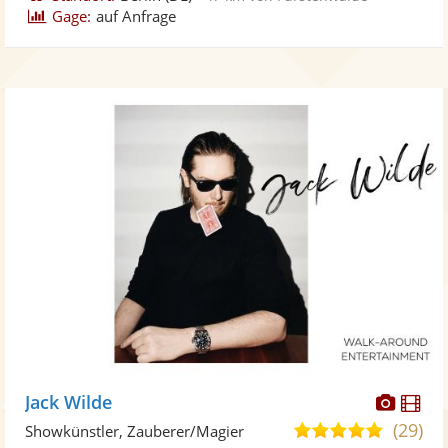
Gage:
auf Anfrage
Diese
Di
Jack Wilde
Künst
Kü
(29)
5,0
Showkünstler, Zauberer/Magier