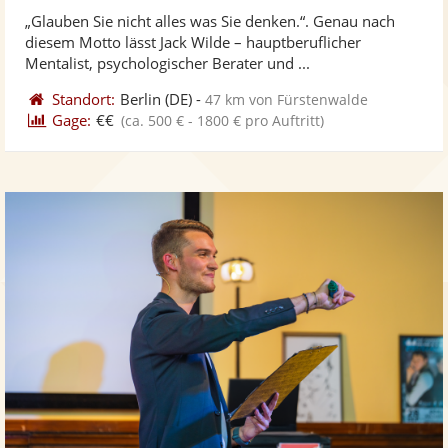
stellt
ste
von
„Glauben Sie nicht alles was Sie denken.“. Genau nach
Fotos
Vi
5
diesem Motto lässt Jack Wilde – hauptberuflicher
bereit
ber
Sternen
Mentalist, psychologischer Berater und ...
Standort:
Berlin
(DE)
-
47 km von Fürstenwalde
Gage:
€€
(ca. 500 € - 1800 € pro Auftritt)