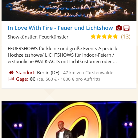
Diese
Di
In Love With Fire - Feuer und Lichtshow
Künst
Kü
(13)
5,0
Showkünstler, Feuerkünstler
stellt
ste
von
FEUERSHOWS für kleine und große Events /spezielle
Fotos
Vi
5
Hochzeitsshows/ LICHTSHOWS für Indoor-Feiern /
bereit
ber
Sternen
erstaunliche WALK-ACTS mit Lichtkostümen oder ...
Standort:
Berlin
(DE)
-
47 km von Fürstenwalde
Gage:
€€
(ca. 500 € - 1800 € pro Auftritt)