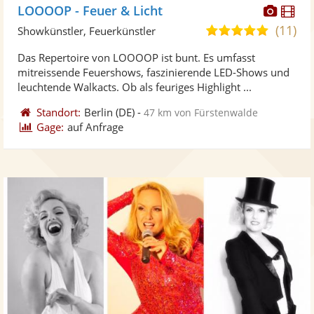
Diese
Di
LOOOOP - Feuer & Licht
Künst
Kü
(11)
4,9
Showkünstler, Feuerkünstler
stellt
ste
von
Das Repertoire von LOOOOP ist bunt. Es umfasst
Fotos
Vi
5
mitreissende Feuershows, faszinierende LED-Shows und
bereit
ber
Sternen
leuchtende Walkacts. Ob als feuriges Highlight ...
Standort:
Berlin
(DE)
-
47 km von Fürstenwalde
Gage:
auf Anfrage