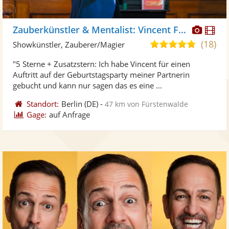
Diese
Di
Zauberkünstler & Mentalist: Vincent Frommer
Künst
Kü
(18)
5,0
Showkünstler, Zauberer/Magier
stellt
ste
von
"5 Sterne + Zusatzstern: Ich habe Vincent für einen
Fotos
Vi
5
Auftritt auf der Geburtstagsparty meiner Partnerin
bereit
ber
Sternen
gebucht und kann nur sagen das es eine ...
Standort:
Berlin
(DE)
-
47 km von Fürstenwalde
Gage:
auf Anfrage