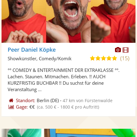
Diese
Di
Peer Daniel Köpke
Künst
Kü
(15)
5,0
Showkünstler, Comedy/Komik
stellt
ste
von
°° COMEDY & ENTERTAINMENT DER EXTRAKLASSE °°.
Fotos
Vi
5
Lachen. Staunen. Mitmachen. Erleben. !! AUCH
bereit
ber
Sternen
KURZFRISTIG BUCHBAR !! Du suchst für deine
Veranstaltung ...
Standort:
Berlin
(DE)
-
47 km von Fürstenwalde
Gage:
€€
(ca. 500 € - 1800 € pro Auftritt)