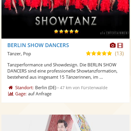
Diese
Di
BERLIN SHOW DANCERS
Künst
Kü
(13)
5,0
Tänzer, Pop
stellt
ste
von
Tanzperformance und Showdesign. Die BERLIN SHOW
Fotos
Vi
5
DANCERS sind eine professionelle Showtanzformation,
bereit
ber
Sternen
bestehend aus insgesamt 15 Tänzerinnen, im ...
Standort:
Berlin
(DE)
-
47 km von Fürstenwalde
Gage:
auf Anfrage