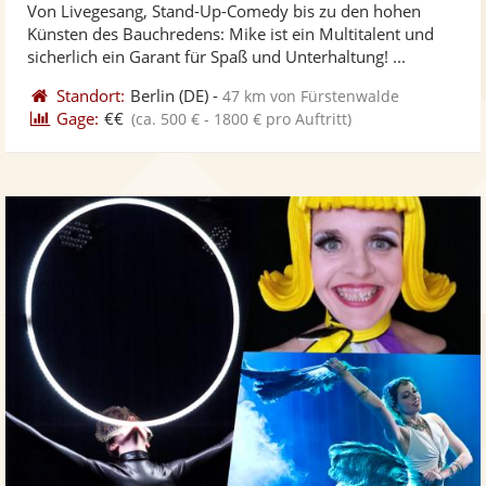
Von Livegesang, Stand-Up-Comedy bis zu den hohen
Fotos
Vi
5
Künsten des Bauchredens: Mike ist ein Multitalent und
bereit
ber
Sternen
sicherlich ein Garant für Spaß und Unterhaltung! ...
Standort:
Berlin
(DE)
-
47 km von Fürstenwalde
Gage:
€€
(ca. 500 € - 1800 € pro Auftritt)