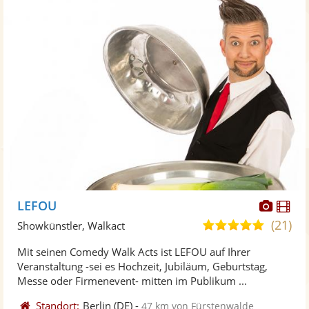
Diese
Di
LEFOU
Künst
Kü
(21)
5,0
Showkünstler, Walkact
stellt
ste
von
Mit seinen Comedy Walk Acts ist LEFOU auf Ihrer
Fotos
Vi
5
Veranstaltung -sei es Hochzeit, Jubiläum, Geburtstag,
bereit
ber
Sternen
Messe oder Firmenevent- mitten im Publikum ...
Standort:
Berlin
(DE)
-
47 km von Fürstenwalde