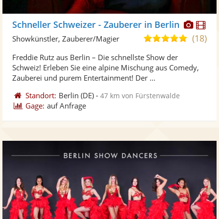
Diese
Di
Schneller Schweizer - Zauberer in Berlin
Künst
Kü
(18)
4,9
Showkünstler, Zauberer/Magier
stellt
ste
von
Freddie Rutz aus Berlin – Die schnellste Show der
Fotos
Vi
5
Schweiz! Erleben Sie eine alpine Mischung aus Comedy,
bereit
ber
Sternen
Zauberei und purem Entertainment! Der ...
Standort:
Berlin
(DE)
-
47 km von Fürstenwalde
Gage:
auf Anfrage