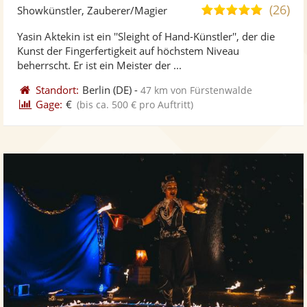
Künst
Kü
(26)
5,0
Showkünstler, Zauberer/Magier
stellt
ste
von
Yasin Aktekin ist ein ''Sleight of Hand-Künstler'', der die
Fotos
Vi
5
Kunst der Fingerfertigkeit auf höchstem Niveau
bereit
ber
Sternen
beherrscht. Er ist ein Meister der ...
Standort:
Berlin
(DE)
-
47 km von Fürstenwalde
Gage:
€
(bis ca. 500 € pro Auftritt)