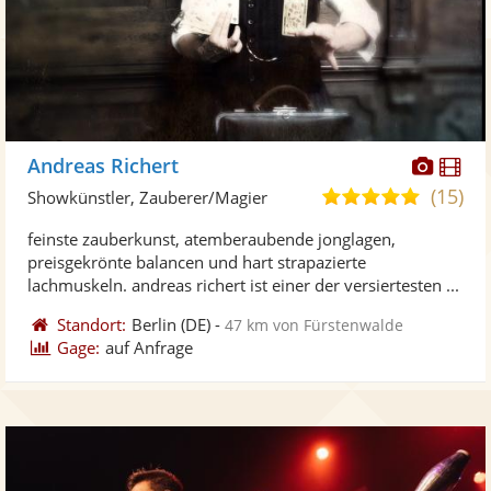
Diese
Di
Andreas Richert
Künst
Kü
(15)
5,0
Showkünstler, Zauberer/Magier
stellt
ste
von
feinste zauberkunst, atemberaubende jonglagen,
Fotos
Vi
5
preisgekrönte balancen und hart strapazierte
bereit
ber
Sternen
lachmuskeln. andreas richert ist einer der versiertesten ...
Standort:
Berlin
(DE)
-
47 km von Fürstenwalde
Gage:
auf Anfrage