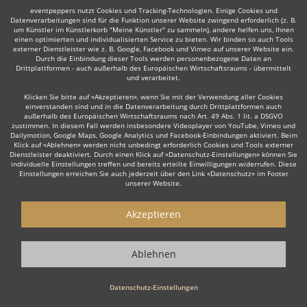
eventpeppers nutzt Cookies und Tracking-Technologien. Einige Cookies und
Datenverarbeitungen sind für die Funktion unserer Website zwingend erforderlich (z. B.
um Künstler im Künstlerkorb "Meine Künstler" zu sammeln), andere helfen uns, Ihnen
einen optimierten und individualisierten Service zu bieten. Wir binden so auch Tools
externer Dienstleister wie z. B. Google, Facebook und Vimeo auf unserer Website ein.
Durch die Einbindung dieser Tools werden personenbezogene Daten an
Drittplattformen - auch außerhalb des Europäischen Wirtschaftsraums - übermittelt
Auch interessant:
und verarbeitet.
Klicken Sie bitte auf «Akzeptieren», wenn Sie mit der Verwendung aller Cookies
einverstanden sind und in die Datenverarbeitung durch Drittplattformen auch
außerhalb des Europäischen Wirtschaftsraums nach Art. 49 Abs. 1 lit. a DSGVO
Kinderschminken
Zauberer & Magier
Puppentheate
zustimmen. In diesem Fall werden insbesondere Videoplayer von YouTube, Vimeo und
Dailymotion, Google Maps, Google Analytics und Facebook-Einbindungen aktiviert. Beim
Klick auf «Ablehnen» werden nicht unbedingt erforderlich Cookies und Tools externer
Dienstleister deaktiviert. Durch einen Klick auf «Datenschutz-Einstellungen» können Sie
individuelle Einstellungen treffen und bereits erteilte Einwilligungen widerrufen. Diese
Einstellungen erreichen Sie auch jederzeit über den Link «Datenschutz» im Footer
unserer Website.
Wie funktioniert's?
Akzeptieren
1. Kostenlos anfragen
Ablehnen
Starten Sie mit dem Button 'Kostenlos anfragen' eine Anfrage an die für
Sie interessanten Showkünstler - also z. B. bestimmte Show- &
Unterhaltungskünstler. Diesen Button finden Sie auf den jeweiligen
Datenschutz-Einstellungen
Künstler-Profil-Seiten der Showkünstler.