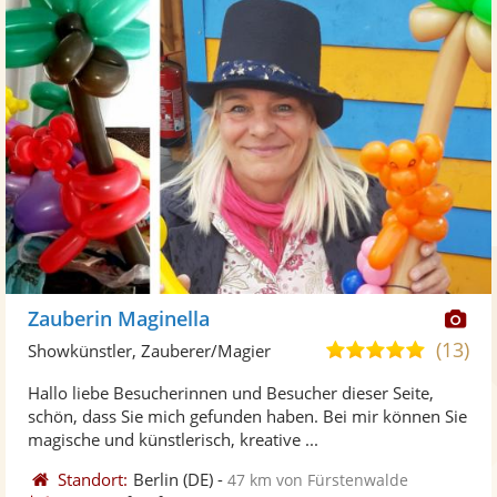
Di
Zauberin Maginella
Kü
(13)
5,0
Showkünstler, Zauberer/Magier
ste
von
Hallo liebe Besucherinnen und Besucher dieser Seite,
Fo
5
schön, dass Sie mich gefunden haben. Bei mir können Sie
ber
Sternen
magische und künstlerisch, kreative ...
Standort:
Berlin
(DE)
-
47 km von Fürstenwalde