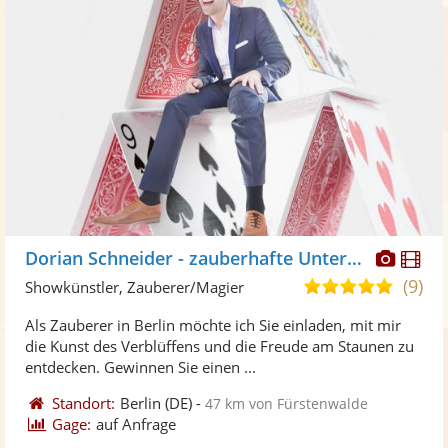
Diese
Di
Dorian Schneider - zauberhafte Unterhaltung
Künst
Kü
(9)
5,0
Showkünstler, Zauberer/Magier
stellt
ste
von
Als Zauberer in Berlin möchte ich Sie einladen, mit mir
Fotos
Vi
5
die Kunst des Verblüffens und die Freude am Staunen zu
bereit
ber
Sternen
entdecken. Gewinnen Sie einen ...
Standort:
Berlin
(DE)
-
47 km von Fürstenwalde
Gage:
auf Anfrage