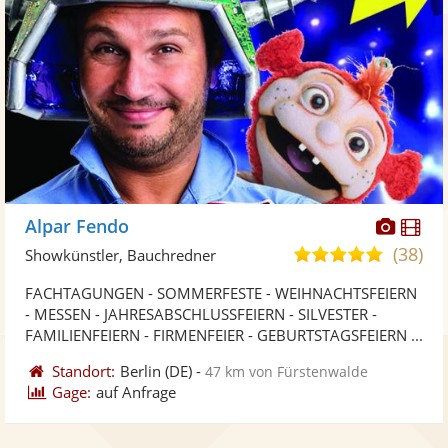
Diese
Di
Alpar Fendo
Künst
Kü
(38)
5,0
Showkünstler, Bauchredner
stellt
ste
von
FACHTAGUNGEN - SOMMERFESTE - WEIHNACHTSFEIERN
Fotos
Vi
5
- MESSEN - JAHRESABSCHLUSSFEIERN - SILVESTER -
bereit
ber
Sternen
FAMILIENFEIERN - FIRMENFEIER - GEBURTSTAGSFEIERN ...
Standort:
Berlin
(DE)
-
47 km von Fürstenwalde
Gage:
auf Anfrage