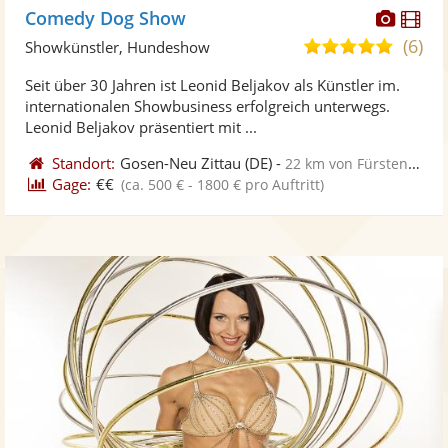
Diese
Di
Comedy Dog Show
Künst
Kü
(6)
5,0
Showkünstler, Hundeshow
stellt
ste
von
Seit über 30 Jahren ist Leonid Beljakov als Künstler im.
Fotos
Vi
5
internationalen Showbusiness erfolgreich unterwegs.
bereit
ber
Sternen
Leonid Beljakov präsentiert mit ...
Standort:
Gosen-Neu Zittau
(DE)
-
22 km von Fürstenwalde
Gage:
€€
(ca. 500 € - 1800 € pro Auftritt)