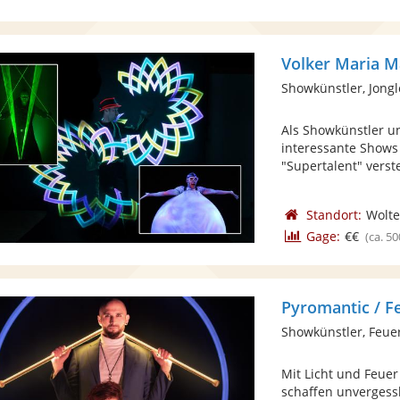
Volker Maria M
Showkünstler, Jong
Als Showkünstler un
interessante Shows 
"Supertalent" verste
Standort:
Wolte
Gage:
€€
(ca. 50
Pyromantic / F
Showkünstler, Feue
Mit Licht und Feuer
schaffen unvergess