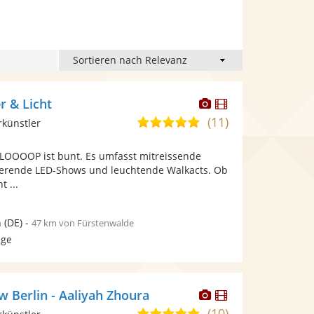
Dieser
Dieser
 & Licht
Künstler
Künstler
(11)
4,9
rkünstler
stellt
stellt
von
Fotos
Videos
 LOOOOP ist bunt. Es umfasst mitreissende
5
bereit.
bereit.
ierende LED-Shows und leuchtende Walkacts. Ob
Sternen
t ...
n
(DE)
-
47 km von Fürstenwalde
age
Dieser
Dieser
w Berlin - Aaliyah Zhoura
Künstler
Künstler
(10)
5,0