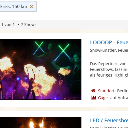
Umkreis: 150 km zurücksetzen
reis: 150 km
 1 von 1
7 Shows
LOOOOP - Feuer
Showkünstler, Feue
Das Repertoire von
Feuershows, faszin
als feuriges Highligh
Standort:
Berli
Gage:
auf Anfr
LED / Feuersho