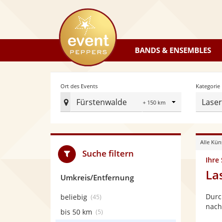
eventpeppers
BANDS & ENSEMBLES
Radius
Ort des Events
Kategorie
Fürstenwalde
Lase
Ort
des
Events
Alle Kün
festlegen
Suche filtern
Ihre
La
Umkreis/Entfernung
Durc
beliebig
(45)
nach
bis 50 km
(5)