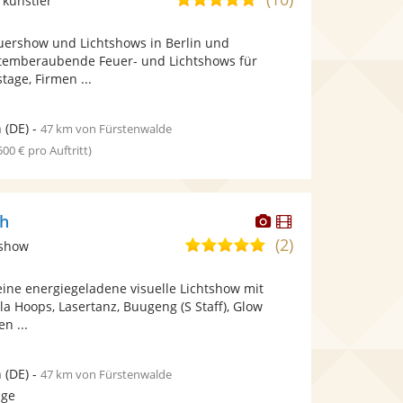
rkünstler
stellt
stellt
von
Fotos
Videos
euershow und Lichtshows in Berlin und
5
bereit.
bereit.
temberaubende Feuer- und Lichtshows für
Sternen
tage, Firmen ...
n
(DE)
-
47 km von Fürstenwalde
 500 € pro Auftritt)
Dieser
Dieser
sh
Künstler
Künstler
(2)
5,0
tshow
stellt
stellt
von
Fotos
Videos
eine energiegeladene visuelle Lichtshow mit
5
bereit.
bereit.
a Hoops, Lasertanz, Buugeng (S Staff), Glow
Sternen
n ...
n
(DE)
-
47 km von Fürstenwalde
age