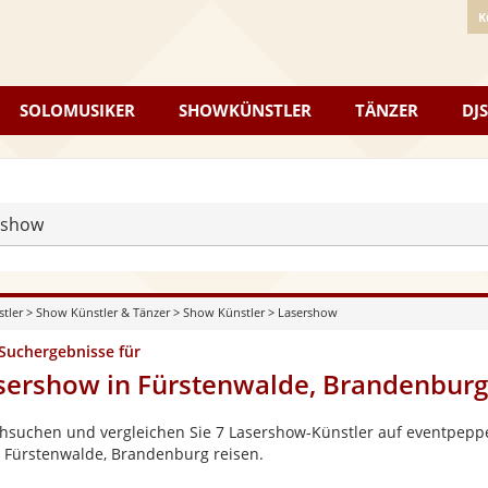
K
SOLOMUSIKER
SHOWKÜNSTLER
TÄNZER
DJS
rshow
stler
>
Show Künstler & Tänzer
>
Show Künstler
>
Lasershow
 Suchergebnisse für
sershow in Fürstenwalde, Brandenburg
hsuchen und vergleichen Sie 7 Lasershow-Künstler auf eventpepper
 Fürstenwalde, Brandenburg reisen.