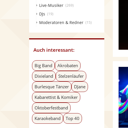
Live-Musiker
(269)
DJs
(19)
Moderatoren & Redner
(15)
Auch interessant:
Big Band
Akrobaten
Dixieland
Stelzenläufer
Burlesque Tänzer
DJane
Kabarettist & Komiker
Oktoberfestband
Karaokeband
Top 40