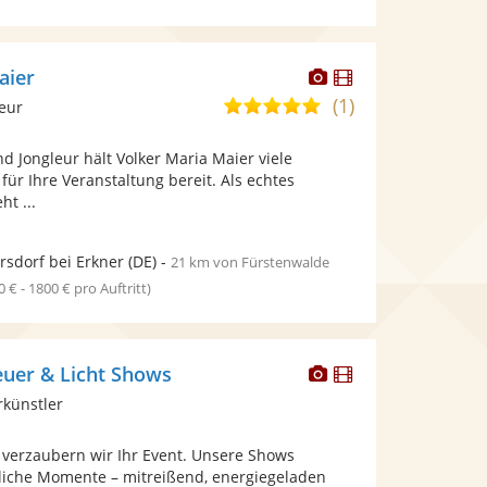
Dieser
Dieser
aier
Künstler
Künstler
(1)
5,0
leur
stellt
stellt
von
Fotos
Videos
d Jongleur hält Volker Maria Maier viele
5
bereit.
bereit.
für Ihre Veranstaltung bereit. Als echtes
Sternen
ht ...
rsdorf bei Erkner
(DE)
-
21 km von Fürstenwalde
0 € - 1800 € pro Auftritt)
Dieser
Dieser
euer & Licht Shows
Künstler
Künstler
rkünstler
stellt
stellt
Fotos
Videos
 verzaubern wir Ihr Event. Unsere Shows
bereit.
bereit.
liche Momente – mitreißend, energiegeladen