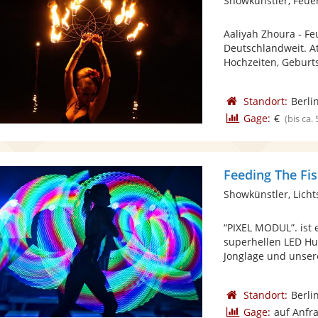
Showkünstler, Feue
Aaliyah Zhoura - F
Deutschlandweit. A
Hochzeiten, Geburts
Standort:
Berli
Gage:
€
(bis ca.
Feeding The Fi
Showkünstler, Lich
“PIXEL MODUL”. ist 
superhellen LED Hul
Jonglage und unsere
Standort:
Berli
Gage:
auf Anfr