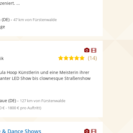
eniert. ...
n
(DE)
-
47 km von Fürstenwalde
age
Dieser
Dieser
Künstler
Künstler
(14)
4,9
ik
stellt
stellt
von
Fotos
Videos
Hula Hoop Künstlerin und eine Meisterin ihrer
5
bereit.
bereit.
ganter LED Show bis clownesque Straßenshow
Sternen
laue
(DE)
-
127 km von Fürstenwalde
0 € - 1800 € pro Auftritt)
Dieser
Dieser
D & Dance Shows