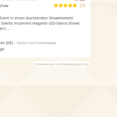
Künstler
Künstler
(1)
4,8
tshow
stellt
stellt
von
Fotos
Videos
 Event in einen leuchtenden Showmoment:
5
bereit.
bereit.
Events inszeniert elegante LED-Dance Shows
Sternen
rn, ...
den
(DE)
-
150 km von Fürstenwalde
age
Informationen zum Ranking dieser Liste