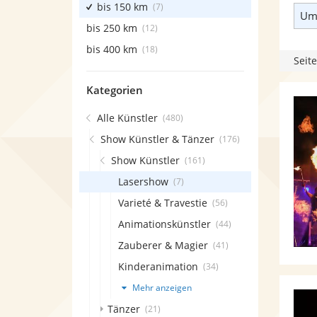
bis 150 km
(7)
Umk
bis 250 km
(12)
bis 400 km
(18)
Seite
Kategorien
Alle Künstler
(480)
Show Künstler & Tänzer
(176)
Show Künstler
(161)
Lasershow
(7)
Varieté & Travestie
(56)
Animationskünstler
(44)
Zauberer & Magier
(41)
Kinderanimation
(34)
Mehr anzeigen
Tänzer
(21)