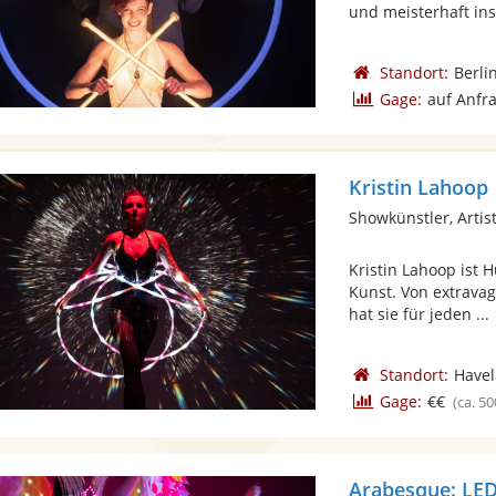
und meisterhaft insz
Standort:
Berli
Gage:
auf Anfr
Kristin Lahoop
Showkünstler, Artist
Kristin Lahoop ist 
Kunst. Von extrava
hat sie für jeden ...
Standort:
Have
Gage:
€€
(ca. 50
Arabesque: LE