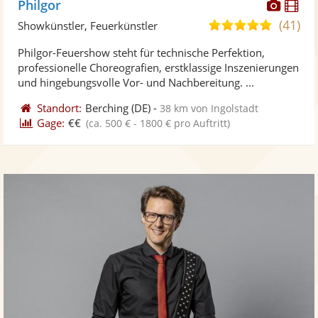
Diese
Di
Philgor
Künst
Kü
(41)
4,9
Showkünstler, Feuerkünstler
stellt
ste
von
Philgor-Feuershow steht für technische Perfektion,
Fotos
Vi
5
professionelle Choreografien, erstklassige Inszenierungen
bereit
ber
Sternen
und hingebungsvolle Vor- und Nachbereitung. ...
Standort:
Berching
(DE)
-
38 km von Ingolstadt
Gage:
€€
(ca. 500 € - 1800 € pro Auftritt)