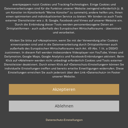
Weiter
eventpeppers nutzt Cookies und Tracking-Technologien. Einige Cookies und
Datenverarbeitungen sind für die Funktion unserer Website zwingend erforderlich (z. B.
um Künstler im Künstlerkorb "Meine Künstler" zu sammeln), andere helfen uns, Ihnen
einen optimierten und individualisierten Service zu bieten. Wir binden so auch Tools
externer Dienstleister wie z. B. Google, Facebook und Vimeo auf unserer Website ein.
Durch die Einbindung dieser Tools werden personenbezogene Daten an
Drittplattformen - auch außerhalb des Europäischen Wirtschaftsraums - übermittelt
und verarbeitet.
Auch interessant:
Klicken Sie bitte auf «Akzeptieren», wenn Sie mit der Verwendung aller Cookies
einverstanden sind und in die Datenverarbeitung durch Drittplattformen auch
außerhalb des Europäischen Wirtschaftsraums nach Art. 49 Abs. 1 lit. a DSGVO
zustimmen. In diesem Fall werden insbesondere Videoplayer von YouTube, Vimeo und
Dailymotion, Google Maps, Google Analytics und Facebook-Einbindungen aktiviert. Beim
Kinderschminken
Zauberer & Magier
Bodypainting
Klick auf «Ablehnen» werden nicht unbedingt erforderlich Cookies und Tools externer
Dienstleister deaktiviert. Durch einen Klick auf «Datenschutz-Einstellungen» können Sie
individuelle Einstellungen treffen und bereits erteilte Einwilligungen widerrufen. Diese
Einstellungen erreichen Sie auch jederzeit über den Link «Datenschutz» im Footer
unserer Website.
Akzeptieren
Wie funktioniert's?
1. Kostenlos anfragen
Ablehnen
Starten Sie mit dem Button 'Kostenlos anfragen' eine Anfrage an die für
Sie interessanten Showkünstler - also z. B. bestimmte Show- &
Datenschutz-Einstellungen
Unterhaltungskünstler. Diesen Button finden Sie auf den jeweiligen