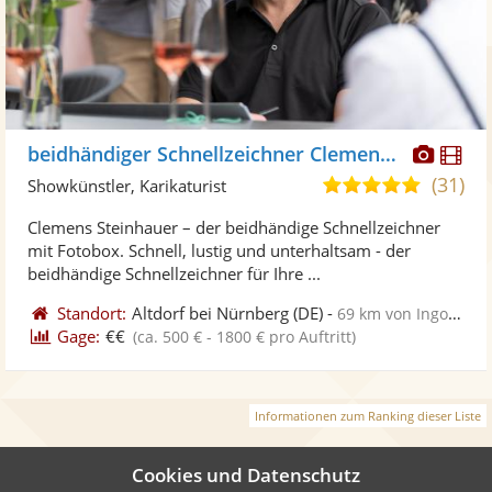
Diese
Di
beidhändiger Schnellzeichner Clemens Steinhauer
Künst
Kü
(31)
5,0
Showkünstler, Karikaturist
stellt
ste
von
Clemens Steinhauer – der beidhändige Schnellzeichner
Fotos
Vi
5
mit Fotobox. Schnell, lustig und unterhaltsam - der
bereit
ber
Sternen
beidhändige Schnellzeichner für Ihre ...
Standort:
Altdorf bei Nürnberg
(DE)
-
69 km von Ingolstadt
Gage:
€€
(ca. 500 € - 1800 € pro Auftritt)
Informationen zum Ranking dieser Liste
Cookies und Datenschutz