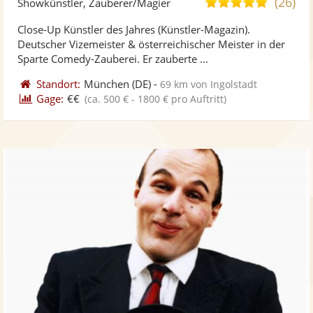
(26)
5,0
Showkünstler, Zauberer/Magier
stellt
ste
von
Close-Up Künstler des Jahres (Künstler-Magazin).
Fotos
Vi
5
Deutscher Vizemeister & österreichischer Meister in der
bereit
ber
Sternen
Sparte Comedy-Zauberei. Er zauberte ...
Standort:
München
(DE)
-
69 km von Ingolstadt
Gage:
€€
(ca. 500 € - 1800 € pro Auftritt)