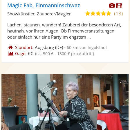
Diese
Di
Magic Fab, Einmanninschwaz
Künst
Kü
(13)
5,0
Showkünstler, Zauberer/Magier
stellt
ste
von
Lachen, staunen, wundern! Zauberei der besonderen Art,
Fotos
Vi
5
hautnah, vor Ihren Augen. Ob Firmenveranstaltungen
bereit
ber
Sternen
oder einfach nur eine Party im engstem ...
Standort:
Augsburg
(DE)
-
60 km von Ingolstadt
Gage:
€€
(ca. 500 € - 1800 € pro Auftritt)