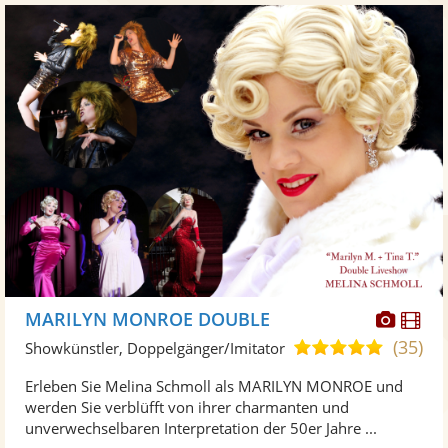
Diese
Di
MARILYN MONROE DOUBLE
Künst
Kü
(35)
4,9
Showkünstler, Doppelgänger/Imitator
stellt
ste
von
Erleben Sie Melina Schmoll als MARILYN MONROE und
Fotos
Vi
5
werden Sie verblüfft von ihrer charmanten und
bereit
ber
Sternen
unverwechselbaren Interpretation der 50er Jahre ...