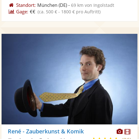
Standort:
München
(DE)
-
69 km von Ingolstadt
Gage:
€€
(ca. 500 € - 1800 € pro Auftritt)
Diese
Di
René - Zauberkunst & Komik
Künst
Kü