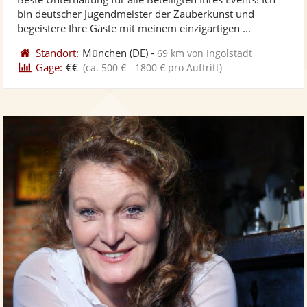
Fotos
Vi
5
bin deutscher Jugendmeister der Zauberkunst und
bereit
ber
Sternen
begeistere Ihre Gäste mit meinem einzigartigen ...
Standort:
München
(DE)
-
69 km von Ingolstadt
Gage:
€€
(ca. 500 € - 1800 € pro Auftritt)