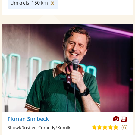
Umkreis: 150 km zurücksetzen
Umkreis: 150 km
Diese
Di
Florian Simbeck
Künst
Kü
(6)
5,0
Showkünstler, Comedy/Komik
stellt
ste
von