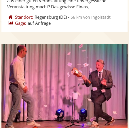
aus einer guten Veranstaltung eine unvergessliche
bereit
ber
Sternen
Veranstaltung macht? Das gewisse Etwas, ...
Standort:
Regensburg
(DE)
-
56 km von Ingolstadt
Gage:
auf Anfrage