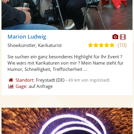
Diese
Di
Marion Ludwig
Künst
Kü
(10)
5,0
Showkünstler, Karikaturist
stellt
ste
von
Sie suchen ein ganz besonderes Highlight für Ihr Event ?
Fotos
Vi
5
Wie wärs mit Karikaturen von mir ? Mein Name steht für
bereit
ber
Sternen
Humor, Schnelligkeit, Treffsicherheit ...
Standort:
Freystadt
(DE)
-
49 km von Ingolstadt
Gage:
auf Anfrage