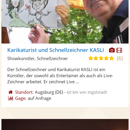
Diese
Di
Karikaturist und Schnellzeichner KASLI
Künst
Kü
(6)
4,9
Showkünstler, Schnellzeichner
stellt
ste
von
Der Schnellzeichner und Karikaturist KASLI ist ein
Fotos
Vi
5
Künstler, der sowohl als Entertainer als auch als Live-
bereit
ber
Sternen
Zeichner arbeitet. Er zeichnet Live ...
Standort:
Augsburg
(DE)
-
60 km von Ingolstadt
Gage:
auf Anfrage