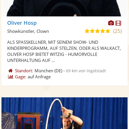
Diese
Di
Oliver Hosp
Künst
Kü
(25)
4,9
Showkünstler, Clown
stellt
ste
von
ALS SPASSKELLNER, MIT SEINEM SHOW- UND
Fotos
Vi
5
KINDERPROGRAMM, AUF STELZEN. ODER ALS WALKACT,
bereit
ber
Sternen
OLIVER HOSP BIETET WITZIG - HUMORVOLLE
UNTERHALTUNG AUF ...
Standort:
München
(DE)
-
69 km von Ingolstadt
Gage:
auf Anfrage