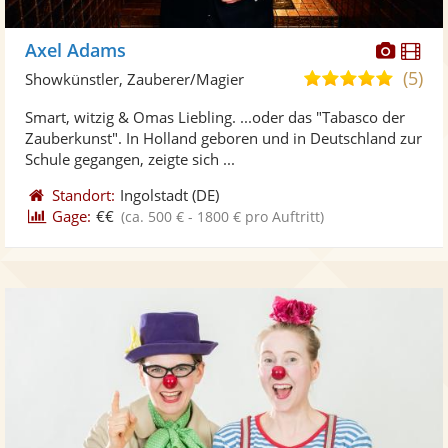
Diese
Di
Axel Adams
Künst
Kü
(5)
5,0
Showkünstler, Zauberer/Magier
stellt
ste
von
Smart, witzig & Omas Liebling. ...oder das "Tabasco der
Fotos
Vi
5
Zauberkunst". In Holland geboren und in Deutschland zur
bereit
ber
Sternen
Schule gegangen, zeigte sich ...
Standort:
Ingolstadt
(DE)
Gage:
€€
(ca. 500 € - 1800 € pro Auftritt)