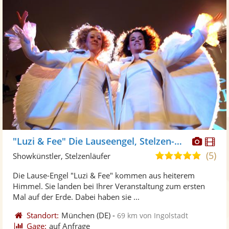
Diese
Di
"Luzi & Fee" Die Lauseengel, Stelzen-Duo
Künst
Kü
(5)
5,0
Showkünstler, Stelzenläufer
stellt
ste
von
Die Lause-Engel "Luzi & Fee" kommen aus heiterem
Fotos
Vi
5
Himmel. Sie landen bei Ihrer Veranstaltung zum ersten
bereit
ber
Sternen
Mal auf der Erde. Dabei haben sie ...
Standort:
München
(DE)
-
69 km von Ingolstadt
Gage:
auf Anfrage