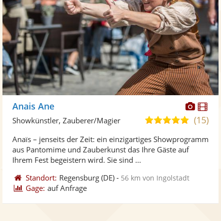
Diese
Di
Anais Ane
Künst
Kü
(15)
5,0
Showkünstler, Zauberer/Magier
stellt
ste
von
Anaïs – jenseits der Zeit: ein einzigartiges Showprogramm
Fotos
Vi
5
aus Pantomime und Zauberkunst das Ihre Gäste auf
bereit
ber
Sternen
Ihrem Fest begeistern wird. Sie sind ...
Standort:
Regensburg
(DE)
-
56 km von Ingolstadt
Gage:
auf Anfrage