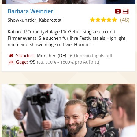
Diese
Di
Barbara Weinzierl
Künst
Kü
(48)
4,9
Showkünstler, Kabarettist
stellt
ste
von
Kabarett/Comedyeinlage für Geburtstagsfeiern und
Fotos
Vi
5
Firmenevents: Sie suchen für Ihre Festivität als Highlight
bereit
ber
Sternen
noch eine Showeinlage mit viel Humor ...
Standort:
München
(DE)
-
69 km von Ingolstadt
Gage:
€€
(ca. 500 € - 1800 € pro Auftritt)