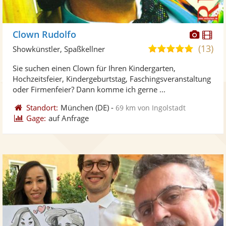
Diese
Di
Clown Rudolfo
Künst
Kü
(13)
4,9
Showkünstler, Spaßkellner
stellt
ste
von
Sie suchen einen Clown für Ihren Kindergarten,
Fotos
Vi
5
Hochzeitsfeier, Kindergeburtstag, Faschingsveranstaltung
bereit
ber
Sternen
oder Firmenfeier? Dann komme ich gerne ...
Standort:
München
(DE)
-
69 km von Ingolstadt
Gage:
auf Anfrage