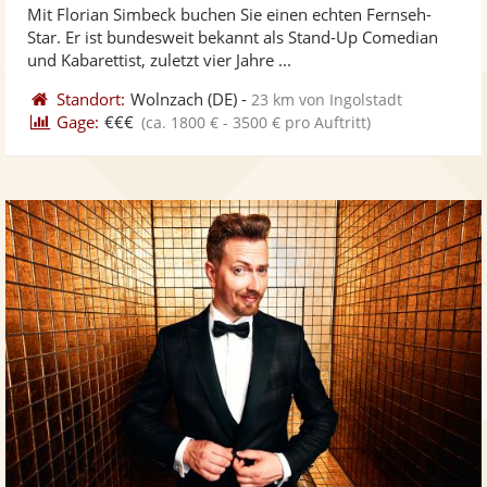
Mit Florian Simbeck buchen Sie einen echten Fernseh-
Fotos
Vi
5
Star. Er ist bundesweit bekannt als Stand-Up Comedian
bereit
ber
Sternen
und Kabarettist, zuletzt vier Jahre ...
Standort:
Wolnzach
(DE)
-
23 km von Ingolstadt
Gage:
€€€
(ca. 1800 € - 3500 € pro Auftritt)