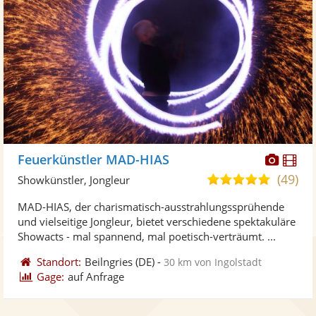
Diese
Di
Feuerkünstler MAD-HIAS
Künst
Kü
(49)
4,9
Showkünstler, Jongleur
stellt
ste
von
MAD-HIAS, der charismatisch-ausstrahlungssprühende
Fotos
Vi
5
und vielseitige Jongleur, bietet verschiedene spektakuläre
bereit
ber
Sternen
Showacts - mal spannend, mal poetisch-verträumt. ...
Standort:
Beilngries
(DE)
-
30 km von Ingolstadt
Gage:
auf Anfrage