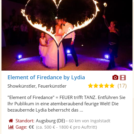
Diese
Di
Element of Firedance by Lydia
Künst
Kü
(17)
5,0
Showkünstler, Feuerkünstler
stellt
ste
von
"Element of Firedance" = FEUER trifft TANZ. Entführen Sie
Fotos
Vi
5
Ihr Publikum in eine atemberaubend feurige Welt! Die
bereit
ber
Sternen
bezaubernde Lydia beherrscht das ...
Standort:
Augsburg
(DE)
-
60 km von Ingolstadt
Gage:
€€
(ca. 500 € - 1800 € pro Auftritt)