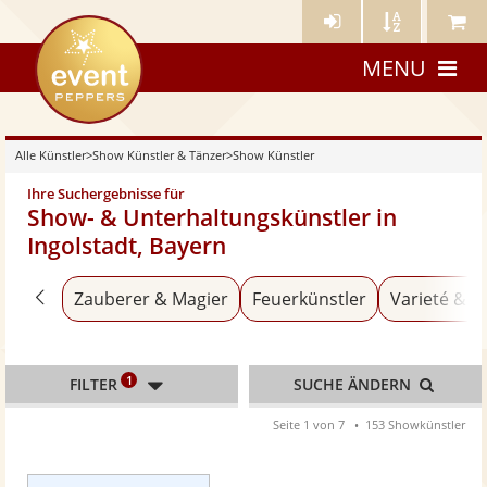
Künstler-
Künstler
Meine
eventpeppers
Login
A-
Künstle
MENU
Z
Alle Künstler
>
Show Künstler & Tänzer
>
Show Künstler
Ihre Suchergebnisse für
Show- & Unterhaltungskünstler in
Ingolstadt, Bayern
Zurück zu «Show Künstler & Tänzer»
Zauberer & Magier
Feuerkünstler
Varieté & T
1
FILTER
SUCHE ÄNDERN
Seite 1 von 7
153 Showkünstler