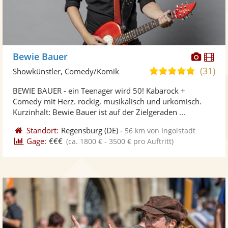
Diese
Di
Bewie Bauer
Künst
Kü
(31)
5,0
Showkünstler, Comedy/Komik
stellt
ste
von
BEWIE BAUER - ein Teenager wird 50! Kabarock +
Fotos
Vi
5
Comedy mit Herz. rockig, musikalisch und urkomisch.
bereit
ber
Sternen
Kurzinhalt: Bewie Bauer ist auf der Zielgeraden ...
Standort:
Regensburg
(DE)
-
56 km von Ingolstadt
Gage:
€€€
(ca. 1800 € - 3500 € pro Auftritt)