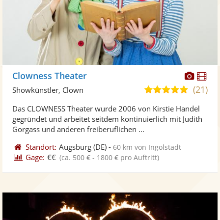
Diese
Di
Clowness Theater
Künst
Kü
(21)
5,0
Showkünstler, Clown
stellt
ste
von
Das CLOWNESS Theater wurde 2006 von Kirstie Handel
Fotos
Vi
5
gegründet und arbeitet seitdem kontinuierlich mit Judith
bereit
ber
Sternen
Gorgass und anderen freiberuflichen ...
Standort:
Augsburg
(DE)
-
60 km von Ingolstadt
Gage:
€€
(ca. 500 € - 1800 € pro Auftritt)