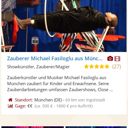
Diese
Di
Zauberer Michael Fasiloglu aus München
Künst
Kü
(27)
5,0
Showkünstler, Zauberer/Magier
stellt
ste
von
Zauberkünstler und Musiker Michael Fasiloglu aus
Fotos
Vi
5
München zaubert für Kinder und Erwachsene. Seine
bereit
ber
Sternen
Zauberdarbietungen umfassen Zaubershows, Close ...
Standort:
München
(DE)
-
69 km von Ingolstadt
Gage:
€€
(ca. 500 € - 1800 € pro Auftritt)