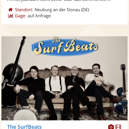
Standort:
Neuburg an der Donau
(DE)
Gage:
auf Anfrage
Diese
Di
The SurfBeats