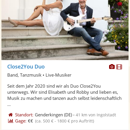
Diese
Di
Close2You Duo
Künst
Kü
Band, Tanzmusik • Live-Musiker
stellt
ste
Seit dem Jahr 2020 sind wir als Duo Close2You
Fotos
Vi
unterwegs. Wir sind Elisabeth und Robby und lieben es,
bereit
ber
Musik zu machen und tanzen auch selbst leidenschaftlich
...
Standort:
Genderkingen
(DE)
-
41 km von Ingolstadt
Gage:
€€
(ca. 500 € - 1800 € pro Auftritt)