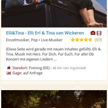
Diese
Di
Elli&Tina - Elli Erl & Tina van Wickeren
Künst
Kü
(69)
5,0
Einzelmusiker, Pop • Live-Musiker
stellt
ste
von
(Diese Seite wird gerade mit neuen Inhalten gefüllt). Elli &
Fotos
Vi
5
Tina. Musik mit Herz. Für Dich. Für Euch. Für alle! Ob
bereit
ber
Sternen
Konzert mit eigenen Liedern ...
Standort:
Freising
(DE)
-
46 km von Ingolstadt
Gage:
auf Anfrage