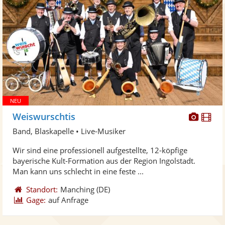
Diese
Di
Weiswurschtis
Künst
Kü
Band, Blaskapelle • Live-Musiker
stellt
ste
Wir sind eine professionell aufgestellte, 12-köpfige
Fotos
Vi
bayerische Kult-Formation aus der Region Ingolstadt.
bereit
ber
Man kann uns schlecht in eine feste ...
Standort:
Manching
(DE)
Gage:
auf Anfrage