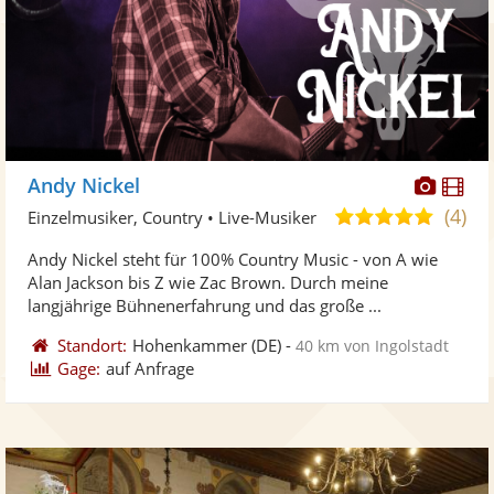
Diese
Di
Andy Nickel
Künst
Kü
(4)
5,0
Einzelmusiker, Country • Live-Musiker
stellt
ste
von
Andy Nickel steht für 100% Country Music - von A wie
Fotos
Vi
5
Alan Jackson bis Z wie Zac Brown. Durch meine
bereit
ber
Sternen
langjährige Bühnenerfahrung und das große ...
Standort:
Hohenkammer
(DE)
-
40 km von Ingolstadt
Gage:
auf Anfrage