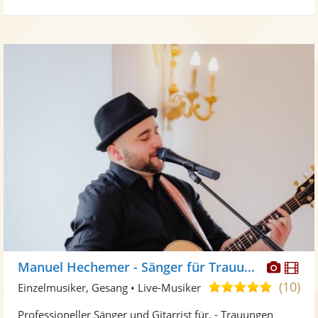
Diese
Di
Manuel Hechemer - Sänger für Trauungen
Künst
Kü
(10)
5,0
Einzelmusiker, Gesang • Live-Musiker
stellt
ste
von
Professioneller Sänger und Gitarrist für. - Trauungen