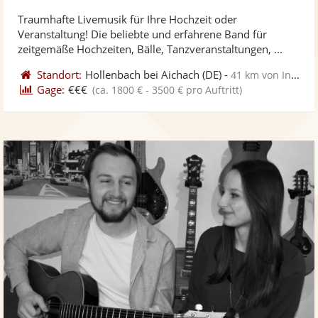
stellt
ste
von
Traumhafte Livemusik für Ihre Hochzeit oder
Fotos
Vi
5
Veranstaltung! Die beliebte und erfahrene Band für
bereit
ber
Sternen
zeitgemäße Hochzeiten, Bälle, Tanzveranstaltungen, ...
Standort:
Hollenbach bei Aichach
(DE)
-
41 km von Ingolstadt
Gage:
€€€
(ca. 1800 € - 3500 € pro Auftritt)