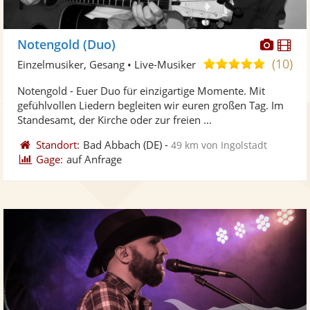
Diese
Di
Notengold (Duo)
Künst
Kü
(10)
5,0
Einzelmusiker, Gesang • Live-Musiker
stellt
ste
von
Notengold - Euer Duo für einzigartige Momente. Mit
Fotos
Vi
5
gefühlvollen Liedern begleiten wir euren großen Tag. Im
bereit
ber
Sternen
Standesamt, der Kirche oder zur freien ...
Standort:
Bad Abbach
(DE)
-
49 km von Ingolstadt
Gage:
auf Anfrage