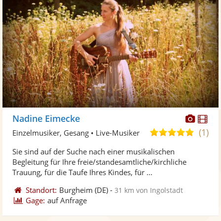
Diese
Di
Nadine Eimecke
Künst
Kü
(1)
5,0
Einzelmusiker, Gesang • Live-Musiker
stellt
ste
von
Sie sind auf der Suche nach einer musikalischen
Fotos
Vi
5
Begleitung für Ihre freie/standesamtliche/kirchliche
bereit
ber
Sternen
Trauung, für die Taufe Ihres Kindes, für ...
Standort:
Burgheim
(DE)
-
31 km von Ingolstadt
Gage:
auf Anfrage