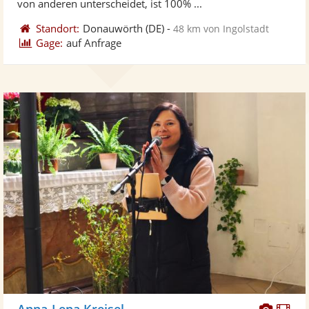
von anderen unterscheidet, ist 100% ...
Standort:
Donauwörth
(DE)
-
48 km von Ingolstadt
Gage:
auf Anfrage
Diese
Di
Anna-Lena Kreisel