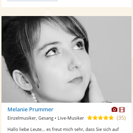
Diese
Di
Melanie Prummer
Künst
Kü
(35)
5,0
Einzelmusiker, Gesang • Live-Musiker
stellt
ste
von
Hallo liebe Leute... es freut mich sehr, dass Sie sich auf
Fotos
Vi
5