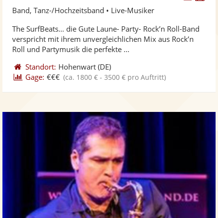
Künst
Kü
Band, Tanz-/Hochzeitsband • Live-Musiker
stellt
ste
The SurfBeats… die Gute Laune- Party- Rock’n Roll-Band
Fotos
Vi
verspricht mit ihrem unvergleichlichen Mix aus Rock’n
bereit
ber
Roll und Partymusik die perfekte ...
Standort:
Hohenwart
(DE)
Gage:
€€€
(ca. 1800 € - 3500 € pro Auftritt)