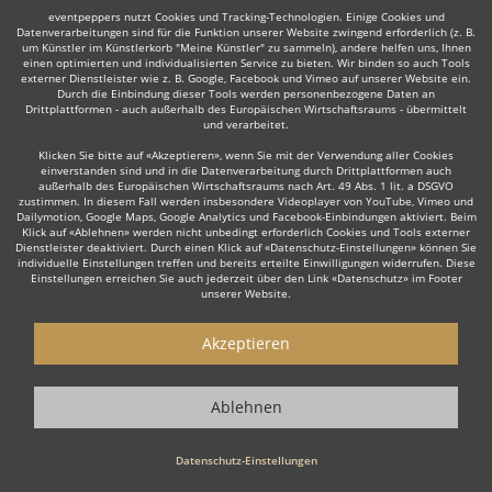
eventpeppers nutzt Cookies und Tracking-Technologien. Einige Cookies und
Datenverarbeitungen sind für die Funktion unserer Website zwingend erforderlich (z. B.
um Künstler im Künstlerkorb "Meine Künstler" zu sammeln), andere helfen uns, Ihnen
einen optimierten und individualisierten Service zu bieten. Wir binden so auch Tools
externer Dienstleister wie z. B. Google, Facebook und Vimeo auf unserer Website ein.
Durch die Einbindung dieser Tools werden personenbezogene Daten an
Drittplattformen - auch außerhalb des Europäischen Wirtschaftsraums - übermittelt
Manche dieser Live-Musiker bieten ihre Dienste auch in
und verarbeitet.
der Umgebung an, z. B. in
Olching
,
Gauting
oder
Giengen
Klicken Sie bitte auf «Akzeptieren», wenn Sie mit der Verwendung aller Cookies
an der Brenz
.
einverstanden sind und in die Datenverarbeitung durch Drittplattformen auch
außerhalb des Europäischen Wirtschaftsraums nach Art. 49 Abs. 1 lit. a DSGVO
zustimmen. In diesem Fall werden insbesondere Videoplayer von YouTube, Vimeo und
Dailymotion, Google Maps, Google Analytics und Facebook-Einbindungen aktiviert. Beim
Klick auf «Ablehnen» werden nicht unbedingt erforderlich Cookies und Tools externer
Dienstleister deaktiviert. Durch einen Klick auf «Datenschutz-Einstellungen» können Sie
individuelle Einstellungen treffen und bereits erteilte Einwilligungen widerrufen. Diese
Einstellungen erreichen Sie auch jederzeit über den Link «Datenschutz» im Footer
unserer Website.
Live-Musiker gesucht?
Akzeptieren
Sie sind auf der Suche nach einem Live Musiker, der Ihr Event zu
einem einzigartigen Erlebnis macht? Dann sind Sie hier genau
Ablehnen
richtig! Ob stilvolle
Lounge Musik
zum Empfang, emotionale Live
Musik zur Hochzeit oder die energiegeladene Performance einer
Datenschutz-Einstellungen
Live Band
für Ihre Firmenfeier – unsere erfahrenen Live Musiker
sorgen für die perfekte Stimmung.