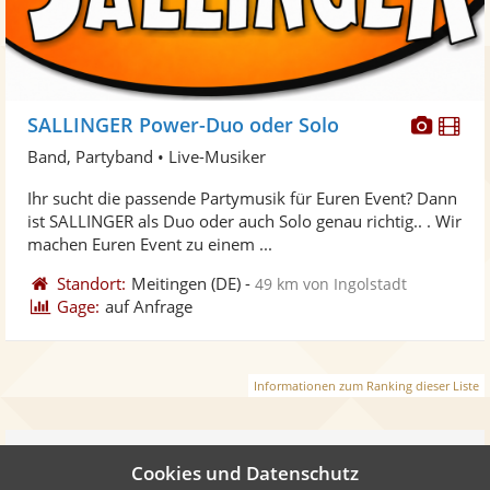
Diese
Di
SALLINGER Power-Duo oder Solo
Künst
Kü
Band, Partyband • Live-Musiker
stellt
ste
Ihr sucht die passende Partymusik für Euren Event? Dann
Fotos
Vi
ist SALLINGER als Duo oder auch Solo genau richtig.​. ​. Wir
bereit
ber
machen Euren Event zu einem ...
Standort:
Meitingen
(DE)
-
49 km von Ingolstadt
Gage:
auf Anfrage
Informationen zum Ranking dieser Liste
Weiter
Cookies und Datenschutz