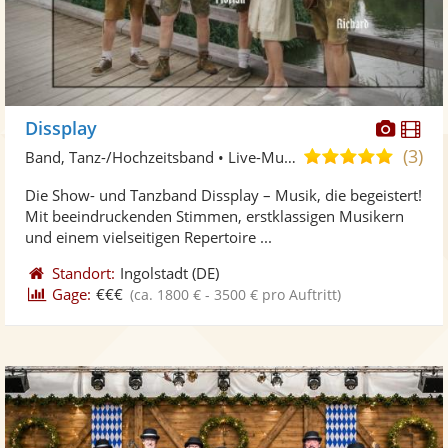
Diese
Di
Dissplay
Künst
Kü
(3)
5,0
Band, Tanz-/Hochzeitsband • Live-Musiker
stellt
ste
von
Die Show- und Tanzband Dissplay – Musik, die begeistert!
Fotos
Vi
5
Mit beeindruckenden Stimmen, erstklassigen Musikern
bereit
ber
Sternen
und einem vielseitigen Repertoire ...
Standort:
Ingolstadt
(DE)
Gage:
€€€
(ca. 1800 € - 3500 € pro Auftritt)