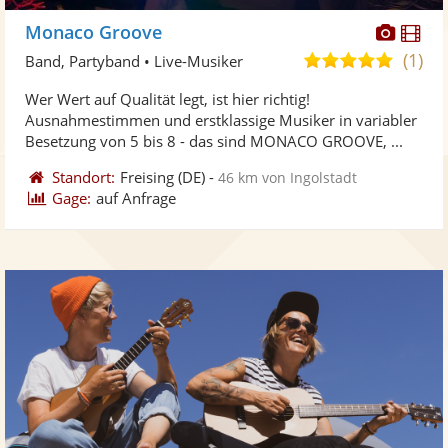
Diese
Di
Monaco Groove
Künst
Kü
(1)
5,0
Band, Partyband • Live-Musiker
stellt
ste
von
Wer Wert auf Qualität legt, ist hier richtig!
Fotos
Vi
5
Ausnahmestimmen und erstklassige Musiker in variabler
bereit
ber
Sternen
Besetzung von 5 bis 8 - das sind MONACO GROOVE, ...
Standort:
Freising
(DE)
-
46 km von Ingolstadt
Gage:
auf Anfrage