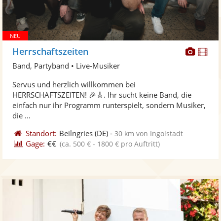
Diese
Di
Herrschaftszeiten
Künst
Kü
Band, Partyband • Live-Musiker
stellt
ste
Servus und herzlich willkommen bei
Fotos
Vi
HERRSCHAFTSZEITEN! 🎉🎸. Ihr sucht keine Band, die
bereit
ber
einfach nur ihr Programm runterspielt, sondern Musiker,
die ...
Standort:
Beilngries
(DE)
-
30 km von Ingolstadt
Gage:
€€
(ca. 500 € - 1800 € pro Auftritt)