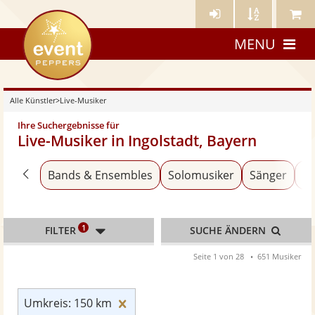
Künstler-
Künstler
Meine
eventpeppers
Login
A-
Künstle
MENU
Z
Alle Künstler
>
Live-Musiker
Ihre Suchergebnisse für
Live-Musiker in Ingolstadt, Bayern
Zurück zu «Alle Künstler»
Bands & Ensembles
Solomusiker
Sänger
Al
1
FILTER
SUCHE ÄNDERN
Seite 1 von 28
651 Musiker
Umkreis: 150 km zurücksetzen
Umkreis: 150 km