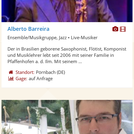
Diese
Di
Alberto Barreira
Künst
Kü
Ensemble/Musikgruppe, Jazz • Live-Musiker
stellt
ste
Der in Brasilien geborene Saxophonist, Flötist, Komponist
Fotos
Vi
und Musiklehrer lebt seit 2006 mit seiner Familie in
bereit
ber
Pfaffenhofen a. d. Ilm. Mit seinem ...
Standort:
Pörnbach
(DE)
Gage:
auf Anfrage