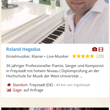
Diese
Di
Roland Hegedus
Künst
Kü
(28)
5,0
Einzelmusiker, Klavier • Live-Musiker
stellt
ste
von
36 jähriger Professioneller Pianist, Sänger und Komponist
Fotos
Vi
5
in Freystadt mit hohem Niveau ( Diplomprüfung an der
bereit
ber
Sternen
Hochschule für Musik der West-Universität ...
Standort:
Freystadt
(DE)
-
49 km von Ingolstadt
Gage:
auf Anfrage