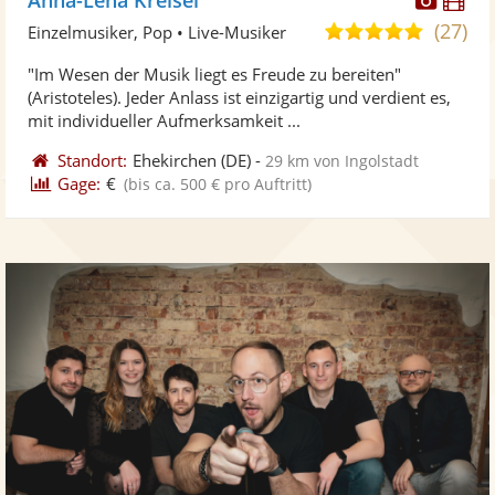
Künst
Kü
(27)
5,0
Einzelmusiker, Pop • Live-Musiker
stellt
ste
von
"Im Wesen der Musik liegt es Freude zu bereiten"
Fotos
Vi
5
(Aristoteles). Jeder Anlass ist einzigartig und verdient es,
bereit
ber
Sternen
mit individueller Aufmerksamkeit ...
Standort:
Ehekirchen
(DE)
-
29 km von Ingolstadt
Gage:
€
(bis ca. 500 € pro Auftritt)