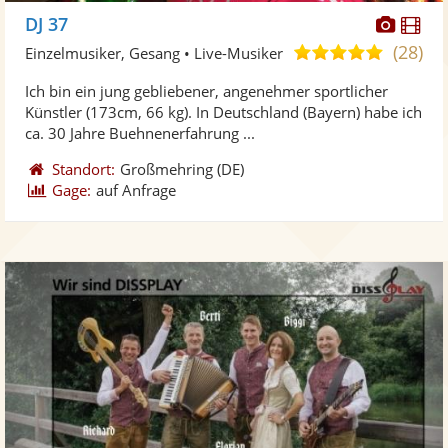
Diese
Di
DJ 37
Künst
Kü
(28)
4,9
Einzelmusiker, Gesang • Live-Musiker
stellt
ste
von
Ich bin ein jung gebliebener, angenehmer sportlicher
Fotos
Vi
5
Künstler (173cm, 66 kg). In Deutschland (Bayern) habe ich
bereit
ber
Sternen
ca. 30 Jahre Buehnenerfahrung ...
Standort:
Großmehring
(DE)
Gage:
auf Anfrage