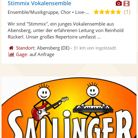
Diese
Di
Stimmix Vokalensemble
Künst
Kü
(1)
5,0
Ensemble/Musikgruppe, Chor • Live-Musiker
stellt
ste
von
Wir sind "Stimmix", ein junges Vokalensemble aus
Fotos
Vi
5
Abensberg, unter der erfahrenen Leitung von Reinhold
bereit
ber
Sternen
Rückerl. Unser großes Repertoire umfasst ...
Standort:
Abensberg
(DE)
-
31 km von Ingolstadt
Gage:
auf Anfrage