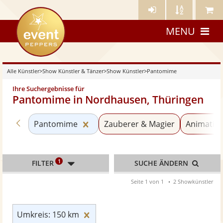
Künstler-
Künstler
Meine
eventpeppers
Login
A-
Künstle
MENU
Z
Alle Künstler
>
Show Künstler & Tänzer
>
Show Künstler
>
Pantomime
Ihre Suchergebnisse für
Pantomime in Nordhausen, Thüringen
Zurück zu «Show Künstler»
Kategorie «Pantomime» zurückset
Pantomime
Zauberer & Magier
Animation
1
FILTER
SUCHE ÄNDERN
Seite 1 von 1
2 Showkünstler
Umkreis: 150 km zurücksetzen
Umkreis: 150 km