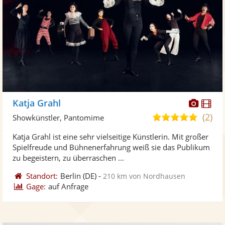
Diese
Di
Katja Grahl
Künst
Kü
(2)
5,0
Showkünstler, Pantomime
stellt
ste
von
Katja Grahl ist eine sehr vielseitige Künstlerin. Mit großer
Fotos
Vi
5
Spielfreude und Bühnenerfahrung weiß sie das Publikum
bereit
ber
Sternen
zu begeistern, zu überraschen ...
Standort:
Berlin
(DE)
-
210 km von Nordhausen
Gage:
auf Anfrage