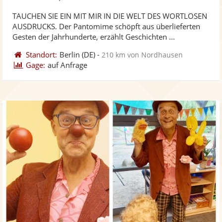
stellt
ste
TAUCHEN SIE EIN MIT MIR IN DIE WELT DES WORTLOSEN
Fotos
Vi
AUSDRUCKS. Der Pantomime schöpft aus überlieferten
bereit
ber
Gesten der Jahrhunderte, erzählt Geschichten ...
Standort:
Berlin
(DE)
-
210 km von Nordhausen
Gage:
auf Anfrage