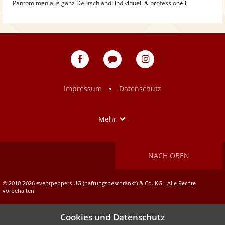
Pantomimen aus ganz Deutschland: individuell & professionell.
eventpeppers
Blog
eventpeppers
auf
auf
Facebook
Instagram
•
Impressum
Datenschutz
Show
Mehr
NACH OBEN
© 2010-2026 eventpeppers UG (haftungsbeschränkt) & Co. KG - Alle Rechte
vorbehalten.
Cookies und Datenschutz