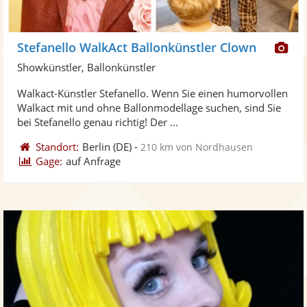
Di
Stefanello WalkAct Ballonkünstler Clown
Kü
Showkünstler, Ballonkünstler
ste
Walkact-Künstler Stefanello. Wenn Sie einen humorvollen
Fo
Walkact mit und ohne Ballonmodellage suchen, sind Sie
ber
bei Stefanello genau richtig! Der ...
Standort:
Berlin
(DE)
-
210 km von Nordhausen
Gage:
auf Anfrage