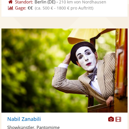
Standort:
Berlin
(DE)
-
210 km von Nordhausen
Gage:
€€
(ca. 500 € - 1800 € pro Auftritt)
Diese
Di
Nabil Zanabili
Künst
Kü
Showkünstler, Pantomime