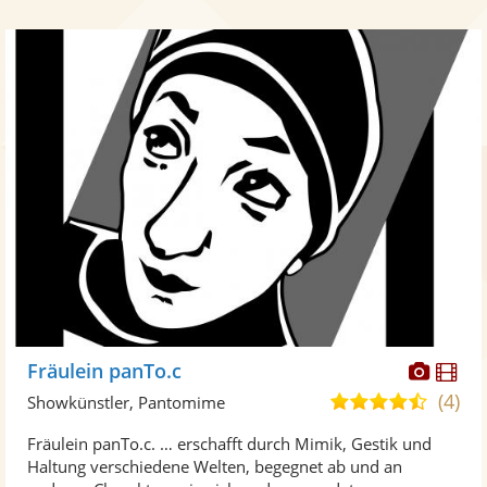
Diese
Di
Fräulein panTo.c
Künst
Kü
(4)
4,3
Showkünstler, Pantomime
stellt
ste
von
Fräulein panTo.c. … erschafft durch Mimik, Gestik und
Fotos
Vi
5
Haltung verschiedene Welten, begegnet ab und an
bereit
ber
Sternen