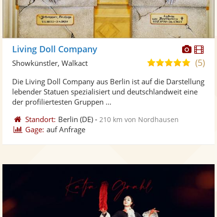
Diese
Di
Living Doll Company
Künst
Kü
(5)
5,0
Showkünstler, Walkact
stellt
ste
von
Die Living Doll Company aus Berlin ist auf die Darstellung
Fotos
Vi
5
lebender Statuen spezialisiert und deutschlandweit eine
bereit
ber
Sternen
der profiliertesten Gruppen ...
Standort:
Berlin
(DE)
-
210 km von Nordhausen
Gage:
auf Anfrage