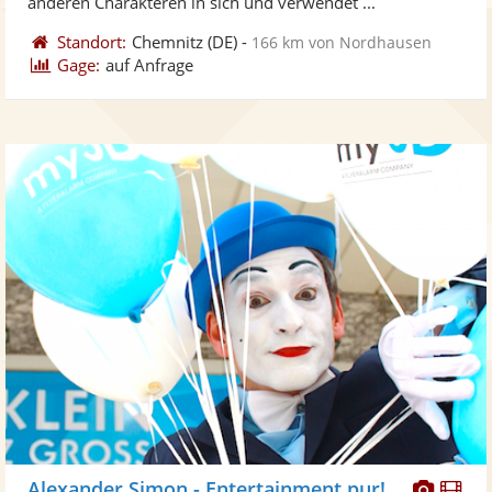
anderen Charakteren in sich und verwendet ...
Standort:
Chemnitz
(DE)
-
166 km von Nordhausen
Gage:
auf Anfrage
Diese
Di
Alexander Simon - Entertainment pur!