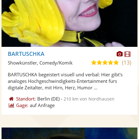
Diese
Di
BARTUSCHKA
Künst
Kü
(13)
4,9
Showkünstler, Comedy/Komik
stellt
ste
von
BARTUSCHKA begeistert visuell und verbal: Hier gibt's
Fotos
Vi
5
analoges Hochgeschwindigkeits-Entertainment fürs
bereit
ber
Sternen
digitale Zeitalter, mit Hirn, Herz, Humor ...
Standort:
Berlin
(DE)
-
210 km von Nordhausen
Gage:
auf Anfrage