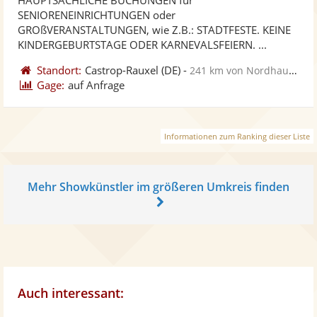
Fotos
Vi
5
SENIORENEINRICHTUNGEN oder
bereit
ber
Sternen
GROßVERANSTALTUNGEN, wie Z.B.: STADTFESTE. KEINE
KINDERGEBURTSTAGE ODER KARNEVALSFEIERN. ...
Standort:
Castrop-Rauxel
(DE)
-
241 km von Nordhausen
Gage:
auf Anfrage
Informationen zum Ranking dieser Liste
Mehr Showkünstler im größeren Umkreis finden
Auch interessant: