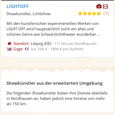
Diese
Di
LIGHTOFF
Künst
Kü
(1)
5,0
Showkünstler, Lichtshow
stellt
ste
von
Mit den künstlerischen experimentellen Werken von
Fotos
Vi
5
LIGHT OFF wird hauptsächlich solch ein altes und
bereit
ber
Sternen
schönes Genre wie Schwarzlichttheater wunderbar ...
Standort:
Leipzig
(DE)
-
111 km von Nordhausen
Gage:
€€
(ca. 500 € - 1800 € pro Auftritt)
Showkünstler aus der erweiterten Umgebung
Die folgenden Showkünstler bieten ihre Dienste ebenfalls
in Nordhausen an, haben jedoch eine Anreise von mehr
als 150 km.