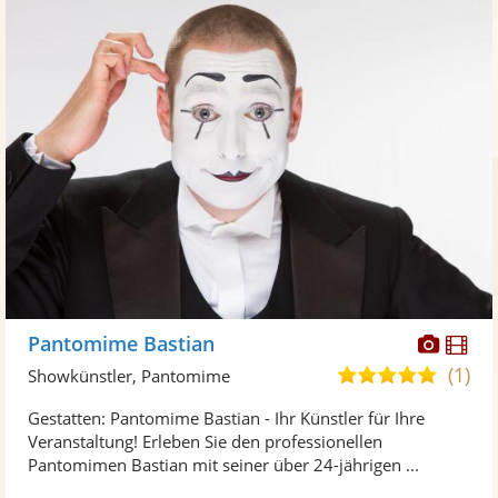
Diese
Di
Pantomime Bastian
Künst
Kü
(1)
5,0
Showkünstler, Pantomime
stellt
ste
von
Gestatten: Pantomime Bastian - Ihr Künstler für Ihre
Fotos
Vi
5
Veranstaltung! Erleben Sie den professionellen
bereit
ber
Sternen
Pantomimen Bastian mit seiner über 24-jährigen ...