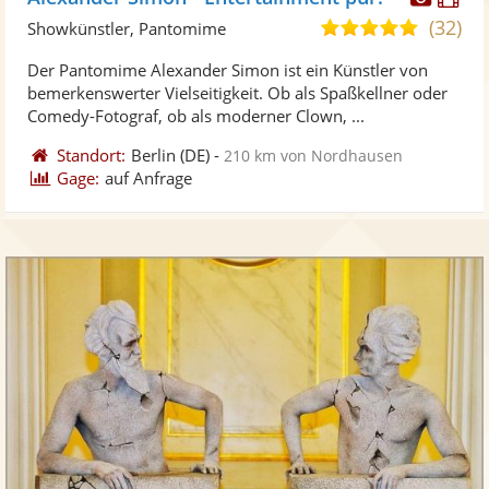
Künst
Kü
(32)
5,0
Showkünstler, Pantomime
stellt
ste
von
Der Pantomime Alexander Simon ist ein Künstler von
Fotos
Vi
5
bemerkenswerter Vielseitigkeit. Ob als Spaßkellner oder
bereit
ber
Sternen
Comedy-Fotograf, ob als moderner Clown, ...
Standort:
Berlin
(DE)
-
210 km von Nordhausen
Gage:
auf Anfrage