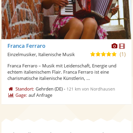
Diese
Di
Franca Ferraro
Künst
Kü
(1)
5,0
Einzelmusiker, Italienische Musik
stellt
ste
von
Franca Ferraro – Musik mit Leidenschaft, Energie und
Fotos
Vi
5
echtem italienischem Flair. Franca Ferraro ist eine
bereit
ber
Sternen
charismatische italienische Künstlerin, ...
Standort:
Gehrden
(DE)
-
121 km von Nordhausen
Gage:
auf Anfrage