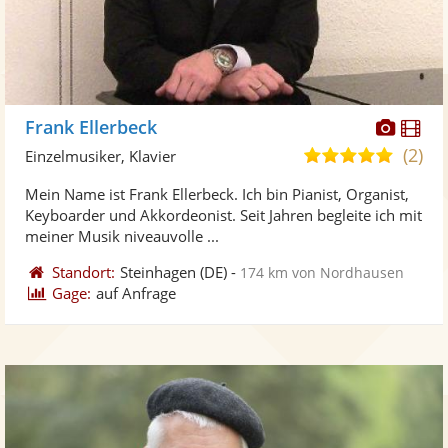
Diese
Di
Frank Ellerbeck
Künst
Kü
(2)
5,0
Einzelmusiker, Klavier
stellt
ste
von
Mein Name ist Frank Ellerbeck. Ich bin Pianist, Organist,
Fotos
Vi
5
Keyboarder und Akkordeonist. Seit Jahren begleite ich mit
bereit
ber
Sternen
meiner Musik niveauvolle ...
Standort:
Steinhagen
(DE)
-
174 km von Nordhausen
Gage:
auf Anfrage