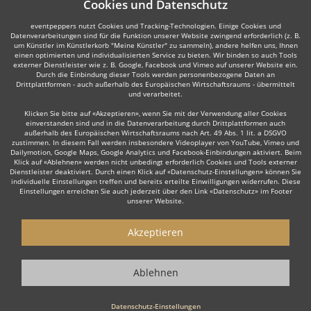
Cookies und Datenschutz
eventpeppers nutzt Cookies und Tracking-Technologien. Einige Cookies und
Datenverarbeitungen sind für die Funktion unserer Website zwingend erforderlich (z. B.
um Künstler im Künstlerkorb "Meine Künstler" zu sammeln), andere helfen uns, Ihnen
einen optimierten und individualisierten Service zu bieten. Wir binden so auch Tools
externer Dienstleister wie z. B. Google, Facebook und Vimeo auf unserer Website ein.
Durch die Einbindung dieser Tools werden personenbezogene Daten an
Drittplattformen - auch außerhalb des Europäischen Wirtschaftsraums - übermittelt
und verarbeitet.
Klicken Sie bitte auf «Akzeptieren», wenn Sie mit der Verwendung aller Cookies
einverstanden sind und in die Datenverarbeitung durch Drittplattformen auch
außerhalb des Europäischen Wirtschaftsraums nach Art. 49 Abs. 1 lit. a DSGVO
zustimmen. In diesem Fall werden insbesondere Videoplayer von YouTube, Vimeo und
Dailymotion, Google Maps, Google Analytics und Facebook-Einbindungen aktiviert. Beim
Klick auf «Ablehnen» werden nicht unbedingt erforderlich Cookies und Tools externer
Dienstleister deaktiviert. Durch einen Klick auf «Datenschutz-Einstellungen» können Sie
individuelle Einstellungen treffen und bereits erteilte Einwilligungen widerrufen. Diese
Einstellungen erreichen Sie auch jederzeit über den Link «Datenschutz» im Footer
unserer Website.
Akzeptieren
Ablehnen
Datenschutz-Einstellungen