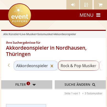
Künstler-
Künstler
Meine
eventpeppers
Login
A-
Künstle
MENU
Z
Alle Künstler
>
Live-Musiker
>
Solomusiker
>
Akkordeonspieler
Ihre Suchergebnisse für
Akkordeonspieler in Nordhausen,
Thüringen
Zurück zu «Solomusiker»
Kategorie «Akkordeonspieler
Akkordeonspieler
Rock & Pop Musiker
Sä
1
FILTER
SUCHE ÄNDERN
Seite 1 von 1
3 Solomusiker