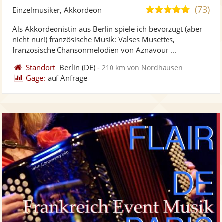
Künst
Kü
(73)
5,0
Einzelmusiker, Akkordeon
stellt
ste
von
Als Akkordeonistin aus Berlin spiele ich bevorzugt (aber
Fotos
Vi
5
nicht nur!) französische Musik: Valses Musettes,
bereit
ber
Sternen
französische Chansonmelodien von Aznavour ...
Standort:
Berlin
(DE)
-
210 km von Nordhausen
Gage:
auf Anfrage