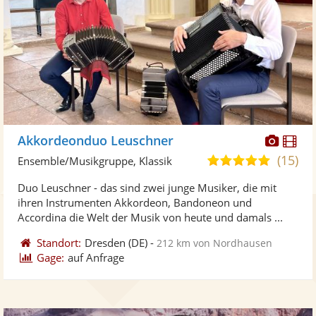
Diese
Di
Akkordeonduo Leuschner
Künst
Kü
(15)
5,0
Ensemble/Musikgruppe, Klassik
stellt
ste
von
Duo Leuschner - das sind zwei junge Musiker, die mit
Fotos
Vi
5
ihren Instrumenten Akkordeon, Bandoneon und
bereit
ber
Sternen
Accordina die Welt der Musik von heute und damals ...
Standort:
Dresden
(DE)
-
212 km von Nordhausen
Gage:
auf Anfrage