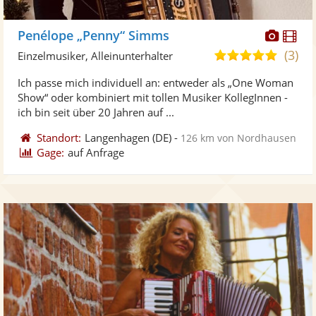
Diese
Di
Penélope „Penny“ Simms
Künst
Kü
(3)
5,0
Einzelmusiker, Alleinunterhalter
stellt
ste
von
Ich passe mich individuell an: entweder als „One Woman
Fotos
Vi
5
Show“ oder kombiniert mit tollen Musiker KollegInnen -
bereit
ber
Sternen
ich bin seit über 20 Jahren auf ...
Standort:
Langenhagen
(DE)
-
126 km von Nordhausen
Gage:
auf Anfrage