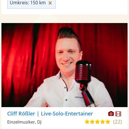
Umkreis: 150 km zurücksetzen
Umkreis: 150 km
Diese
Di
Cliff Rößler | Live-Solo-Entertainer
Künst
Kü
(22)
5,0
Einzelmusiker, DJ
stellt
ste
von