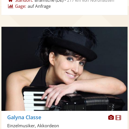
217 km von Nordhausen
Gage:
auf Anfrage
Diese
Di
Galyna Classe
Künst
Kü
Einzelmusiker, Akkordeon