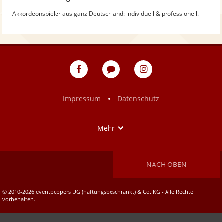
Akkordeonspieler aus ganz Deutschland: individuell & professionell.
eventpeppers
Blog
eventpeppers
auf
auf
Facebook
Instagram
•
Impressum
Datenschutz
Show
Mehr
NACH OBEN
© 2010-2026 eventpeppers UG (haftungsbeschränkt) & Co. KG - Alle Rechte
vorbehalten.