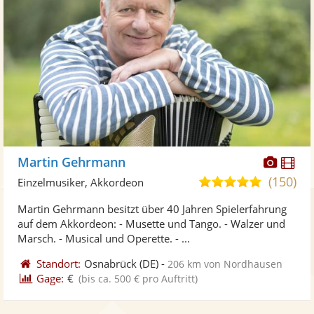
Diese
Di
Martin Gehrmann
Künst
Kü
(150)
5,0
Einzelmusiker, Akkordeon
stellt
ste
von
Martin Gehrmann besitzt über 40 Jahren Spielerfahrung
Fotos
Vi
5
auf dem Akkordeon: - Musette und Tango. - Walzer und
bereit
ber
Sternen
Marsch. - Musical und Operette. - ...
Standort:
Osnabrück
(DE)
-
206 km von Nordhausen
Gage:
€
(bis ca. 500 € pro Auftritt)