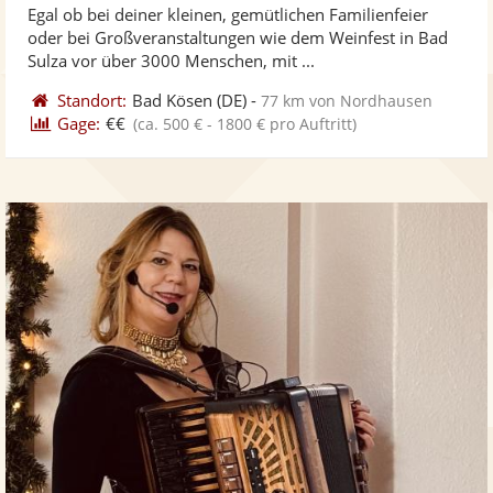
Egal ob bei deiner kleinen, gemütlichen Familienfeier
Fotos
Vi
5
oder bei Großveranstaltungen wie dem Weinfest in Bad
bereit
ber
Sternen
Sulza vor über 3000 Menschen, mit ...
Standort:
Bad Kösen
(DE)
-
77 km von Nordhausen
Gage:
€€
(ca. 500 € - 1800 € pro Auftritt)