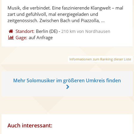
stellt
ste
Musik, die verbindet. Eine faszinierende Klangwelt – mal
Fotos
Vi
zart und gefühlvoll, mal energiegeladen und
bereit
ber
zeitgenössisch. Zwischen Bach und Piazzolla, ...
Standort:
Berlin
(DE)
-
210 km von Nordhausen
Gage:
auf Anfrage
Informationen zum Ranking dieser Liste
Mehr Solomusiker im größeren Umkreis finden
Auch interessant: