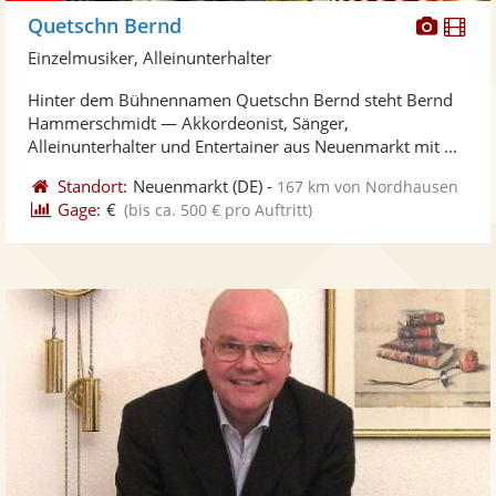
Diese
Di
Quetschn Bernd
Künst
Kü
Einzelmusiker, Alleinunterhalter
stellt
ste
Hinter dem Bühnennamen Quetschn Bernd steht Bernd
Fotos
Vi
Hammerschmidt — Akkordeonist, Sänger,
bereit
ber
Alleinunterhalter und Entertainer aus Neuenmarkt mit ...
Standort:
Neuenmarkt
(DE)
-
167 km von Nordhausen
Gage:
€
(bis ca. 500 € pro Auftritt)