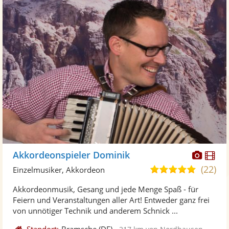
Diese
Di
Akkordeonspieler Dominik
Künst
Kü
(22)
5,0
Einzelmusiker, Akkordeon
stellt
ste
von
Akkordeonmusik, Gesang und jede Menge Spaß - für
Fotos
Vi
5
Feiern und Veranstaltungen aller Art! Entweder ganz frei
bereit
ber
Sternen
von unnötiger Technik und anderem Schnick ...
Standort:
Bramsche
(DE)
-