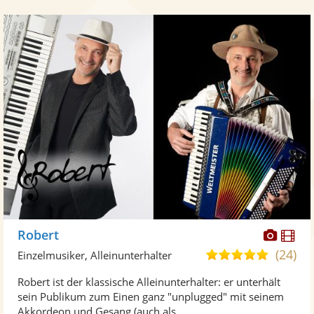
Diese
Di
Robert
Künst
Kü
(24)
5,0
Einzelmusiker, Alleinunterhalter
stellt
ste
von
Robert ist der klassische Alleinunterhalter: er unterhält
Fotos
Vi
5
sein Publikum zum Einen ganz "unplugged" mit seinem
bereit
ber
Sternen
Akkordeon und Gesang (auch als ...