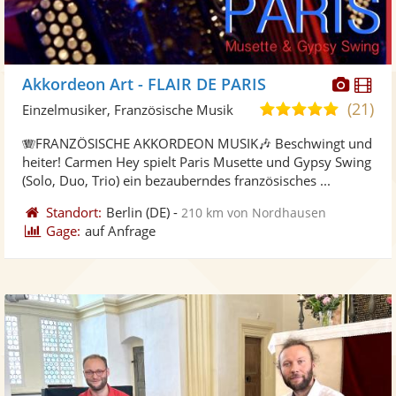
Diese
Di
Akkordeon Art - FLAIR DE PARIS
Künst
Kü
(21)
5,0
Einzelmusiker, Französische Musik
stellt
ste
von
🪗FRANZÖSISCHE AKKORDEON MUSIK🎶 Beschwingt und
Fotos
Vi
5
heiter! Carmen Hey spielt Paris Musette und Gypsy Swing
bereit
ber
Sternen
(Solo, Duo, Trio) ein bezauberndes französisches ...
Standort:
Berlin
(DE)
-
210 km von Nordhausen
Gage:
auf Anfrage