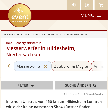
Künstler-
Künstler
Meine
eventpeppers
Login
A-
Künstle
MENU
Z
Alle Künstler
>
Show Künstler & Tänzer
>
Show Künstler
>
Messerwerfer
Ihre Suchergebnisse für
Messerwerfer in Hildesheim,
Niedersachsen
Zurück zu «Show Künstler»
Kategorie «Messerwerfer» zurüc
Messerwerfer
Zauberer & Magier
Animati
FILTER
SUCHE ÄNDERN
Seite 1 von 1
2 Showkünstler
In einem Umkreis von 150 km um Hildesheim konnten
wir leider keine passenden Showkünstler finden.