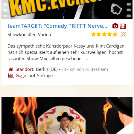
Diese
Di
teamTARGET: "Comedy TRIFFT Nervenkitzel"
Künst
Kü
(8)
5,0
Showkünstler, Varieté
stellt
ste
von
Das sympathische Künstlerpaar Kessy und Klint Cardigan
Fotos
Vi
5
hat sich spezialisiert auf einen sehr kurzweiligen, höchst
bereit
ber
Sternen
rasanten Show-Mix selten gesehener ...
Standort:
Berlin
(DE)
-
237 km von Hildesheim
Gage:
auf Anfrage