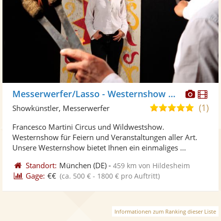
Diese
Di
Messerwerfer/Lasso - Westernshow Martini
Künst
Kü
(1)
5,0
Showkünstler, Messerwerfer
stellt
ste
von
Francesco Martini Circus und Wildwestshow.
Fotos
Vi
5
Westernshow für Feiern und Veranstaltungen aller Art.
bereit
ber
Sternen
Unsere Westernshow bietet Ihnen ein einmaliges ...
Standort:
München
(DE)
-
459 km von Hildesheim
Gage:
€€
(ca. 500 € - 1800 € pro Auftritt)
Informationen zum Ranking dieser Liste