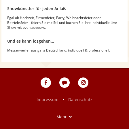
Showkünstler für jeden Anlaß
Egal ob Hochzeit, Firmenfeier, Party, Weihnachtsfeier oder
Betriebsfeier - feiern Sie mit Stil und buchen Sie Ihre individuelle Live-
Show mit eventpeppers.
Und es kann losgehen...
Messerwerfer aus ganz Deutschland: individuell & professionell.
eventpeppers
Blog
eventpeppers
auf
auf
Facebook
Instagram
•
Impressum
Datenschutz
Show
Mehr