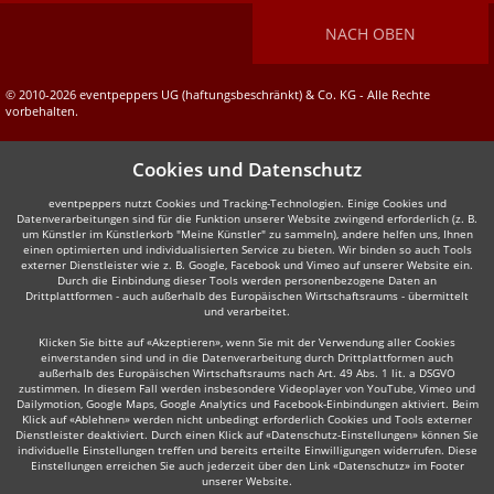
NACH OBEN
© 2010-2026 eventpeppers UG (haftungsbeschränkt) & Co. KG - Alle Rechte
vorbehalten.
Cookies und Datenschutz
eventpeppers nutzt Cookies und Tracking-Technologien. Einige Cookies und
Datenverarbeitungen sind für die Funktion unserer Website zwingend erforderlich (z. B.
um Künstler im Künstlerkorb "Meine Künstler" zu sammeln), andere helfen uns, Ihnen
einen optimierten und individualisierten Service zu bieten. Wir binden so auch Tools
externer Dienstleister wie z. B. Google, Facebook und Vimeo auf unserer Website ein.
Durch die Einbindung dieser Tools werden personenbezogene Daten an
Drittplattformen - auch außerhalb des Europäischen Wirtschaftsraums - übermittelt
und verarbeitet.
Klicken Sie bitte auf «Akzeptieren», wenn Sie mit der Verwendung aller Cookies
einverstanden sind und in die Datenverarbeitung durch Drittplattformen auch
außerhalb des Europäischen Wirtschaftsraums nach Art. 49 Abs. 1 lit. a DSGVO
zustimmen. In diesem Fall werden insbesondere Videoplayer von YouTube, Vimeo und
Dailymotion, Google Maps, Google Analytics und Facebook-Einbindungen aktiviert. Beim
Klick auf «Ablehnen» werden nicht unbedingt erforderlich Cookies und Tools externer
Dienstleister deaktiviert. Durch einen Klick auf «Datenschutz-Einstellungen» können Sie
individuelle Einstellungen treffen und bereits erteilte Einwilligungen widerrufen. Diese
Einstellungen erreichen Sie auch jederzeit über den Link «Datenschutz» im Footer
unserer Website.