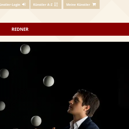
ünstler-Login
Künstler A-Z
Meine Künstler
REDNER