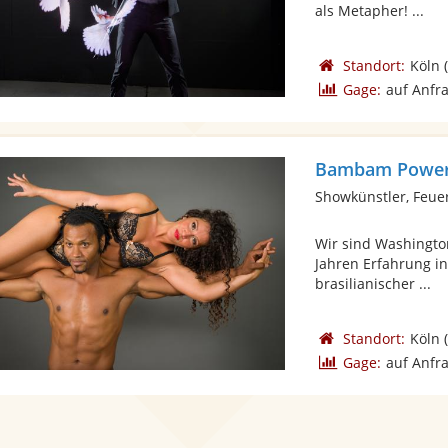
als Metapher! ...
Standort:
Köln
(
Gage:
auf Anfr
Bambam Power 
Showkünstler, Feue
Wir sind Washington
Jahren Erfahrung i
brasilianischer ...
Standort:
Köln
(
Gage:
auf Anfr