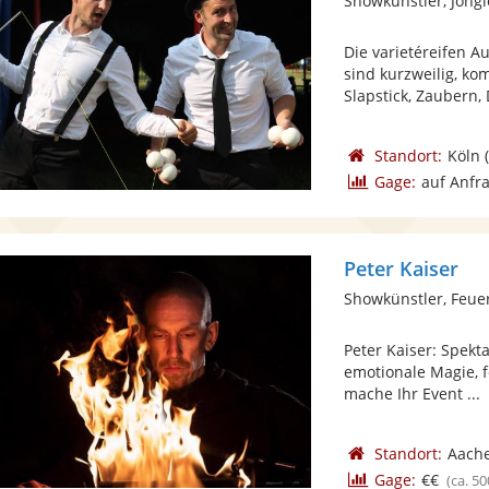
Showkünstler, Jong
Die varietéreifen Au
sind kurzweilig, ko
Slapstick, Zaubern, D
Standort:
Köln
(
Gage:
auf Anfr
Peter Kaiser
Showkünstler, Feue
Peter Kaiser: Spekt
emotionale Magie, f
mache Ihr Event ...
Standort:
Aach
Gage:
€€
(ca. 50