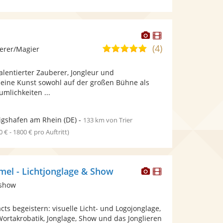
Dieser
Dieser
Künstler
Künstler
(4)
5,0
erer/Magier
stellt
stellt
von
Fotos
Videos
talentierter Zauberer, Jongleur und
5
bereit.
bereit.
 seine Kunst sowohl auf der großen Bühne als
Sternen
umlichkeiten ...
igshafen am Rhein
(DE)
-
133 km von Trier
0 € - 1800 € pro Auftritt)
Dieser
Dieser
el - Lichtjonglage & Show
Künstler
Künstler
tshow
stellt
stellt
Fotos
Videos
ts begeistern: visuelle Licht- und Logojonglage,
bereit.
bereit.
ortakrobatik, Jonglage, Show und das Jonglieren