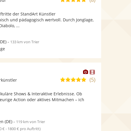
leur
stellt
stellt
von
Fotos
Videos
ftritte der StandArt Künstler
5
bereit.
bereit.
misch und pädagogisch wertvoll. Durch Jonglage,
Sternen
iabolo, ...
DE)
-
133 km von Trier
age
Dieser
Dieser
Künstler
Künstler
(5)
5,0
rkünstler
stellt
stellt
von
Fotos
Videos
akuläre Shows & Interaktive Erlebnisse. Ob
5
bereit.
bereit.
eurige Action oder aktives Mitmachen – ich
Sternen
en
(DE)
-
119 km von Trier
0 € - 1800 € pro Auftritt)