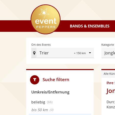
eventpeppers
BANDS & ENSEMBLES
Radius
Ort des Events
Kategorie
Trier
Jongl
Ort
des
Events
Alle Kün
festlegen
Suche filtern
Ihre
Jon
Umkreis/Entfernung
Durc
beliebig
(66)
Konze
bis 50 km
(0)