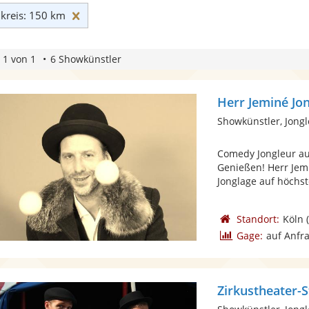
Umkreis: 150 km zurücksetzen
reis: 150 km
 1 von 1
6 Showkünstler
Herr Jeminé Jo
Showkünstler, Jong
Comedy Jongleur au
Genießen! Herr Jem
Jonglage auf höchst
Standort:
Köln
(
Gage:
auf Anfr
Zirkustheater-