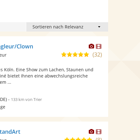
Dieser
Dieser
ngleur/Clown
Künstler
Künstler
(32)
4,9
leur
stellt
stellt
von
Fotos
Videos
s Köln. Eine Show zum Lachen, Staunen und
5
bereit.
bereit.
iné bietet Ihnen eine abwechslungsreiche
Sternen
em ...
DE)
-
133 km von Trier
age
Dieser
Dieser
StandArt
Künstler
Künstler
(8)
5,0