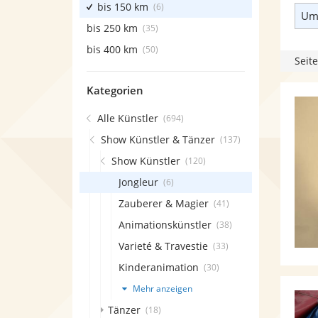
bis 150 km
(6)
Umk
bis 250 km
(35)
bis 400 km
(50)
Seite
Kategorien
Alle Künstler
(694)
Show Künstler & Tänzer
(137)
Show Künstler
(120)
Jongleur
(6)
Zauberer & Magier
(41)
Animationskünstler
(38)
Varieté & Travestie
(33)
Kinderanimation
(30)
Mehr anzeigen
Tänzer
(18)