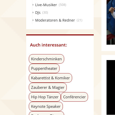
Live-Musiker
(508)
DJs
(30)
Moderatoren & Redner
(21)
Auch interessant:
Kinderschminken
Puppentheater
Kabarettist & Komiker
Zauberer & Magier
Hip Hop Tänzer
Conférencier
Keynote Speaker