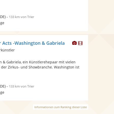
DE)
-
133 km von Trier
age
Dieser
Dieser
Acts -Washington & Gabriela
Künstler
Künstler
rkünstler
stellt
stellt
Fotos
Videos
 & Gabriela, ein Künstlerehepaar mit vielen
bereit.
bereit.
n der Zirkus- und Showbranche. Washington ist
DE)
-
133 km von Trier
age
Informationen zum Ranking dieser Liste