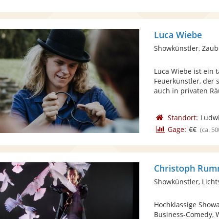
Luca Wiebe
Showkünstler, Zaub
Luca Wiebe ist ein 
Feuerkünstler, der
auch in privaten Rä
Standort:
Ludw
Gage:
€€
(ca. 50
Christoph Rumm
Showkünstler, Lich
Hochklassige Showac
Business-Comedy, W