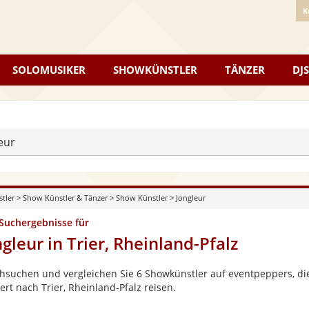
K
SOLOMUSIKER
SHOWKÜNSTLER
TÄNZER
DJS
eur
stler
>
Show Künstler & Tänzer
>
Show Künstler
>
Jongleur
 Suchergebnisse für
gleur in Trier, Rheinland-Pfalz
hsuchen und vergleichen Sie 6 Showkünstler auf eventpeppers, die
rt nach Trier, Rheinland-Pfalz reisen.