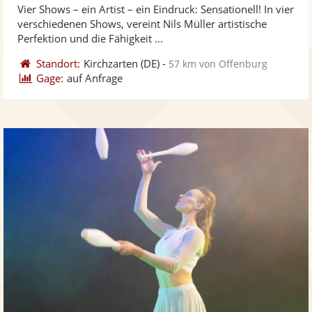
Vier Shows – ein Artist – ein Eindruck: Sensationell! In vier
Fotos
Vi
5
verschiedenen Shows, vereint Nils Müller artistische
bereit
ber
Sternen
Perfektion und die Fähigkeit ...
Standort:
Kirchzarten
(DE)
-
57 km von Offenburg
Gage:
auf Anfrage