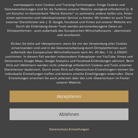
Die Künstler werden auf der Plattform professionell präsentiert -
eventpeppers nutzt Cookies und Tracking-Technologien. Einige Cookies und
Bewertungen und Erfahrungen anderer Nutzer inklusive. Wenn Sie
Datenverarbeitungen sind für die Funktion unserer Website zwingend erforderlich (z. B.
um Künstler im Künstlerkorb "Meine Künstler" zu sammeln), andere helfen uns, Ihnen
Künstler - also insbesondere einen Jongleur - für Ihre Veranstaltung
einen optimierten und individualisierten Service zu bieten. Wir binden so auch Tools
über eventpeppers anfragen, haben Sie die Möglichkeit nach Ihrer
externer Dienstleister wie z. B. Google, Facebook und Vimeo auf unserer Website ein.
Veranstaltung selbst eine Bewertung abzugeben und helfen damit
Durch die Einbindung dieser Tools werden personenbezogene Daten an
anderen Nutzern gute Künstler zu finden.
Drittplattformen - auch außerhalb des Europäischen Wirtschaftsraums - übermittelt
und verarbeitet.
Klicken Sie bitte auf «Akzeptieren», wenn Sie mit der Verwendung aller Cookies
Showkünstler für jeden Anlaß
einverstanden sind und in die Datenverarbeitung durch Drittplattformen auch
außerhalb des Europäischen Wirtschaftsraums nach Art. 49 Abs. 1 lit. a DSGVO
Egal ob Hochzeit, Firmenfeier, Party, Weihnachtsfeier oder
zustimmen. In diesem Fall werden insbesondere Videoplayer von YouTube, Vimeo und
Betriebsfeier - feiern Sie mit Stil und buchen Sie Ihre individuelle Live-
Dailymotion, Google Maps, Google Analytics und Facebook-Einbindungen aktiviert. Beim
Show mit eventpeppers.
Klick auf «Ablehnen» werden nicht unbedingt erforderlich Cookies und Tools externer
Dienstleister deaktiviert. Durch einen Klick auf «Datenschutz-Einstellungen» können Sie
individuelle Einstellungen treffen und bereits erteilte Einwilligungen widerrufen. Diese
Einstellungen erreichen Sie auch jederzeit über den Link «Datenschutz» im Footer
Und es kann losgehen...
unserer Website.
Jongleure aus ganz Deutschland: individuell & professionell.
Akzeptieren
Ablehnen
eventpeppers
Blog
eventpeppers
auf
auf
Datenschutz-Einstellungen
Facebook
Instagram