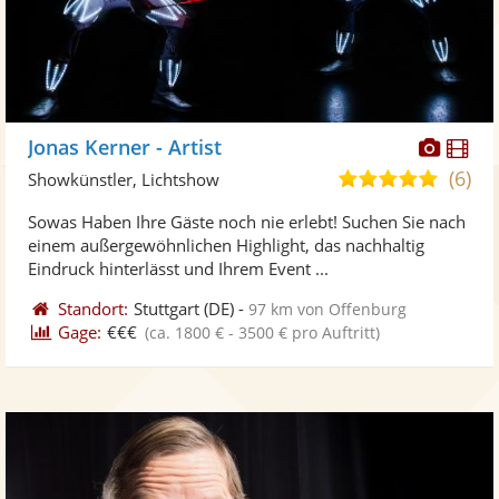
Diese
Di
Jonas Kerner - Artist
Künst
Kü
(6)
5,0
Showkünstler, Lichtshow
stellt
ste
von
Sowas Haben Ihre Gäste noch nie erlebt! Suchen Sie nach
Fotos
Vi
5
einem außergewöhnlichen Highlight, das nachhaltig
bereit
ber
Sternen
Eindruck hinterlässt und Ihrem Event ...
Standort:
Stuttgart
(DE)
-
97 km von Offenburg
Gage:
€€€
(ca. 1800 € - 3500 € pro Auftritt)