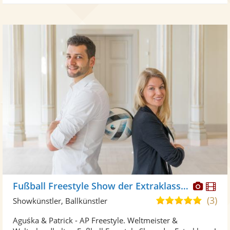
Diese
Di
Fußball Freestyle Show der Extraklasse - Aguśka & Patrick
Künst
Kü
(3)
5,0
Showkünstler, Ballkünstler
stellt
ste
von
Aguśka & Patrick - AP Freestyle. Weltmeister &
Fotos
Vi
5