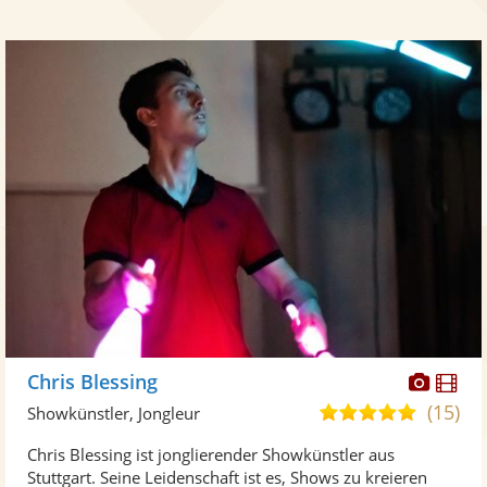
Diese
Di
Chris Blessing
Künst
Kü
(15)
4,9
Showkünstler, Jongleur
stellt
ste
von
Chris Blessing ist jonglierender Showkünstler aus
Fotos
Vi
5
Stuttgart. Seine Leidenschaft ist es, Shows zu kreieren