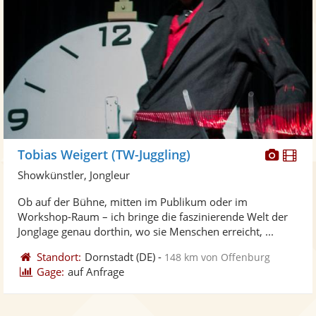
Diese
Di
Tobias Weigert (TW-Juggling)
Künst
Kü
Showkünstler, Jongleur
stellt
ste
Ob auf der Bühne, mitten im Publikum oder im
Fotos
Vi
Workshop-Raum – ich bringe die faszinierende Welt der
bereit
ber
Jonglage genau dorthin, wo sie Menschen erreicht, ...
Standort:
Dornstadt
(DE)
-
148 km von Offenburg
Gage:
auf Anfrage