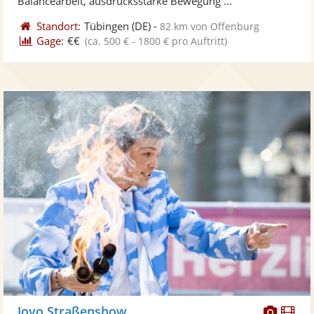
Balancearbeit, ausdrucksstarke Bewegung ...
Standort:
Tübingen
(DE)
-
82 km von Offenburg
Gage:
€€
(ca. 500 € - 1800 € pro Auftritt)
Diese
Di
Jovo Straßenshow