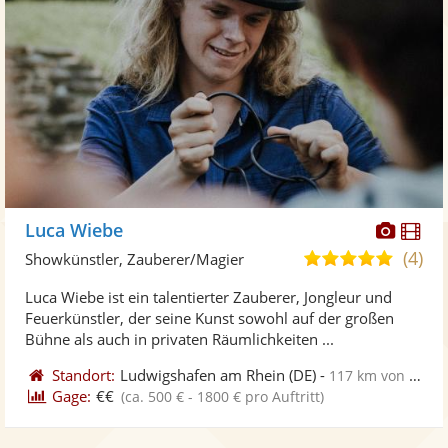
Diese
Di
Luca Wiebe
Künst
Kü
(4)
5,0
Showkünstler, Zauberer/Magier
stellt
ste
von
Luca Wiebe ist ein talentierter Zauberer, Jongleur und
Fotos
Vi
5
Feuerkünstler, der seine Kunst sowohl auf der großen
bereit
ber
Sternen
Bühne als auch in privaten Räumlichkeiten ...
Standort:
Ludwigshafen am Rhein
(DE)
-
117 km von Offenburg
Gage:
€€
(ca. 500 € - 1800 € pro Auftritt)