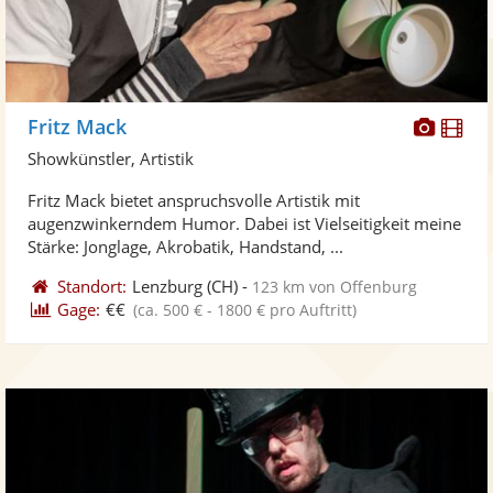
Diese
Di
Fritz Mack
Künst
Kü
Showkünstler, Artistik
stellt
ste
Fritz Mack bietet anspruchsvolle Artistik mit
Fotos
Vi
augenzwinkerndem Humor. Dabei ist Vielseitigkeit meine
bereit
ber
Stärke: Jonglage, Akrobatik, Handstand, ...
Standort:
Lenzburg
(CH)
-
123 km von Offenburg
Gage:
€€
(ca. 500 € - 1800 € pro Auftritt)