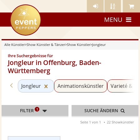
Künstler-
Künstler
Meine
eventpeppers
Login
A-
Künstle
MENU
Z
Alle Künstler
>
Show Künstler & Tänzer
>
Show Künstler
>
Jongleur
Ihre Suchergebnisse für
Jongleur in Offenburg, Baden-
Württemberg
Zurück zu «Show Künstler»
Kategorie «Jongleur» zurücksetzen
Jongleur
Animationskünstler
Varieté & Tr
1
FILTER
SUCHE ÄNDERN
Seite 1 von 1
22 Showkünstler