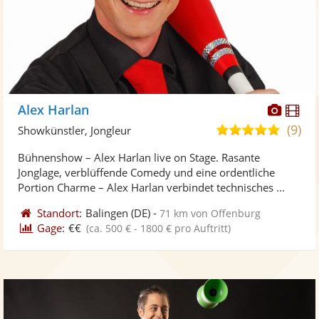
Diese
Di
Alex Harlan
Künst
Kü
(9)
4,9
Showkünstler, Jongleur
stellt
ste
von
Bühnenshow – Alex Harlan live on Stage. Rasante
Fotos
Vi
5
Jonglage, verblüffende Comedy und eine ordentliche
bereit
ber
Sternen
Portion Charme – Alex Harlan verbindet technisches ...
Standort:
Balingen
(DE)
-
71 km von Offenburg
Gage:
€€
(ca. 500 € - 1800 € pro Auftritt)