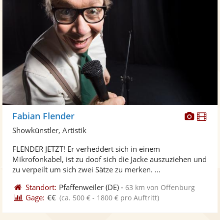
Diese
Di
Fabian Flender
Künst
Kü
Showkünstler, Artistik
stellt
ste
FLENDER JETZT! Er verheddert sich in einem
Fotos
Vi
Mikrofonkabel, ist zu doof sich die Jacke auszuziehen und
bereit
ber
zu verpeilt um sich zwei Sätze zu merken. ...
Standort:
Pfaffenweiler
(DE)
-
63 km von Offenburg
Gage:
€€
(ca. 500 € - 1800 € pro Auftritt)