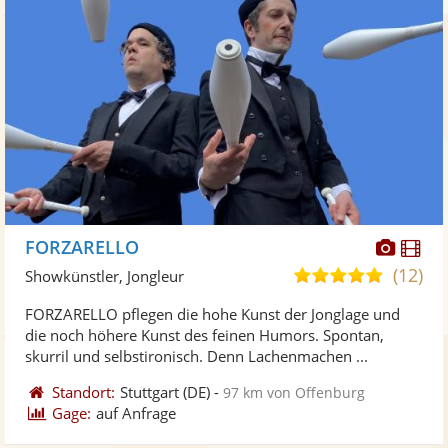
Diese
Di
FORZARELLO
Künst
Kü
(12)
5,0
Showkünstler, Jongleur
stellt
ste
von
FORZARELLO pflegen die hohe Kunst der Jonglage und
Fotos
Vi
5
die noch höhere Kunst des feinen Humors. Spontan,
bereit
ber
Sternen
skurril und selbstironisch. Denn Lachenmachen ...
Standort:
Stuttgart
(DE)
-
97 km von Offenburg
Gage:
auf Anfrage