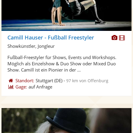
Diese
Di
Camill Hauser - Fußball Freestyler
Künst
Kü
Showkünstler, Jongleur
stellt
ste
Fußball-Freestyler für Shows, Events und Workshops.
Fotos
Vi
Möglich als Einzelshow & Duo Show oder Mixed Duo
bereit
ber
Show. Camill ist ein Pionier in der ...
Standort:
Stuttgart
(DE)
-
97 km von Offenburg
Gage:
auf Anfrage