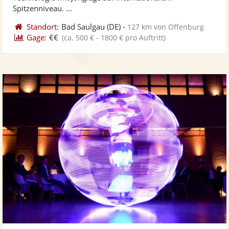
Spitzenniveau. ...
Standort:
Bad Saulgau
(DE)
-
127 km von Offenburg
Gage:
€€
(ca. 500 € - 1800 € pro Auftritt)