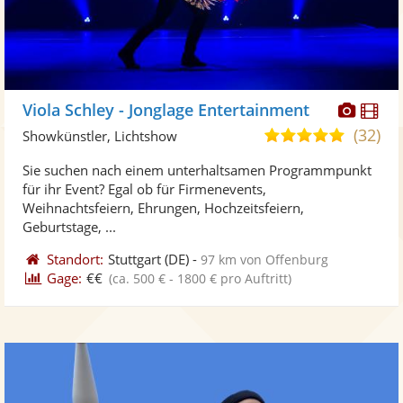
Diese
Di
Viola Schley - Jonglage Entertainment
Künst
Kü
(32)
5,0
Showkünstler, Lichtshow
stellt
ste
von
Sie suchen nach einem unterhaltsamen Programmpunkt
Fotos
Vi
5
für ihr Event? Egal ob für Firmenevents,
bereit
ber
Sternen
Weihnachtsfeiern, Ehrungen, Hochzeitsfeiern,
Geburtstage, ...
Standort:
Stuttgart
(DE)
-
97 km von Offenburg
Gage:
€€
(ca. 500 € - 1800 € pro Auftritt)