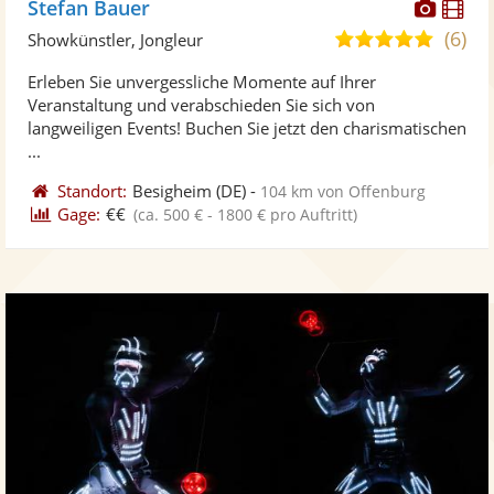
Diese
Di
Stefan Bauer
Künst
Kü
(6)
4,9
Showkünstler, Jongleur
stellt
ste
von
Erleben Sie unvergessliche Momente auf Ihrer
Fotos
Vi
5
Veranstaltung und verabschieden Sie sich von
bereit
ber
Sternen
langweiligen Events! Buchen Sie jetzt den charismatischen
...
Standort:
Besigheim
(DE)
-
104 km von Offenburg
Gage:
€€
(ca. 500 € - 1800 € pro Auftritt)