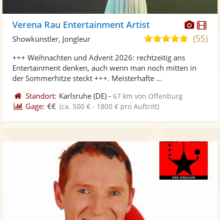
Diese
Di
Verena Rau Entertainment Artist
Künst
Kü
(55)
4,9
Showkünstler, Jongleur
stellt
ste
von
+++ Weihnachten und Advent 2026: rechtzeitig ans
Fotos
Vi
5
Entertainment denken, auch wenn man noch mitten in
bereit
ber
Sternen
der Sommerhitze steckt +++. Meisterhafte ...
Standort:
Karlsruhe
(DE)
-
67 km von Offenburg
Gage:
€€
(ca. 500 € - 1800 € pro Auftritt)