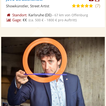
Künst
Kü
(7)
4,9
Showkünstler, Street Artist
stellt
ste
von
Standort:
Karlsruhe
(DE)
-
67 km von Offenburg
Fotos
Vi
5
Gage:
€€
(ca. 500 € - 1800 € pro Auftritt)
bereit
ber
Sternen