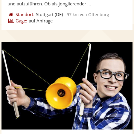
bereit
ber
Sternen
und aufzuführen. Ob als jonglierender ...
Standort:
Stuttgart
(DE)
-
97 km von Offenburg
Gage:
auf Anfrage