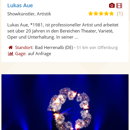
Diese
Di
Lukas Aue
Künst
Kü
(1)
5,0
Showkünstler, Artistik
stellt
ste
von
Lukas Aue, *1981, ist professioneller Artist und arbeitet
Fotos
Vi
5
seit über 20 Jahren in den Bereichen Theater, Varieté,
bereit
ber
Sternen
Oper und Unterhaltung. In seiner ...
Standort:
Bad Herrenalb
(DE)
-
51 km von Offenburg
Gage:
auf Anfrage