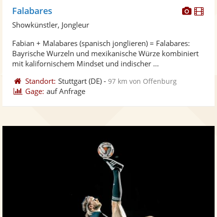
Diese
Di
Falabares
Künst
Kü
Showkünstler, Jongleur
stellt
ste
Fabian + Malabares (spanisch jonglieren) = Falabares:
Fotos
Vi
Bayrische Wurzeln und mexikanische Würze kombiniert
bereit
ber
mit kalifornischem Mindset und indischer ...
Standort:
Stuttgart
(DE)
-
97 km von Offenburg
Gage:
auf Anfrage