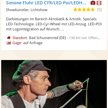
Diese
Di
Simone Fluhr LED CYR/LED Poi/LEDHulaHoop
Künst
Kü
(5)
4,9
Showkünstler, Lichtshow
stellt
ste
von
Darbietungen im Bereich Akrobatik & Artistik. Specials:
Fotos
Vi
5
LED-Technologie. LED-Cyr-Wheel mit LED-Anzug. LED-POI
bereit
ber
Sternen
mit Logointegration auf Wunsch. ...
Standort:
Bad Schussenried
(DE)
-
138 km von Offenburg
Gage:
auf Anfrage