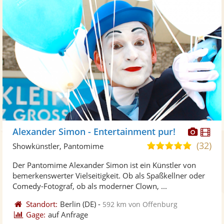
Diese
Di
Alexander Simon - Entertainment pur!
Künst
Kü
(32)
5,0
Showkünstler, Pantomime
stellt
ste
von
Der Pantomime Alexander Simon ist ein Künstler von
Fotos
Vi
5
bemerkenswerter Vielseitigkeit. Ob als Spaßkellner oder
bereit
ber
Sternen
Comedy-Fotograf, ob als moderner Clown, ...
Standort:
Berlin
(DE)
-
592 km von Offenburg
Gage:
auf Anfrage