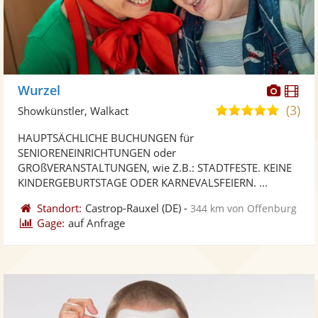
Diese
Di
Wurzel
Künst
Kü
(3)
5,0
Showkünstler, Walkact
stellt
ste
von
HAUPTSÄCHLICHE BUCHUNGEN für
Fotos
Vi
5
SENIORENEINRICHTUNGEN oder
bereit
ber
Sternen
GROßVERANSTALTUNGEN, wie Z.B.: STADTFESTE. KEINE
KINDERGEBURTSTAGE ODER KARNEVALSFEIERN. ...
Standort:
Castrop-Rauxel
(DE)
-
344 km von Offenburg
Gage:
auf Anfrage