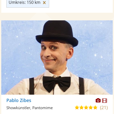
Umkreis: 150 km zurücksetzen
Umkreis: 150 km
Diese
Di
Pablo Zibes
Künst
Kü
(21)
4,9
Showkünstler, Pantomime
stellt
ste
von