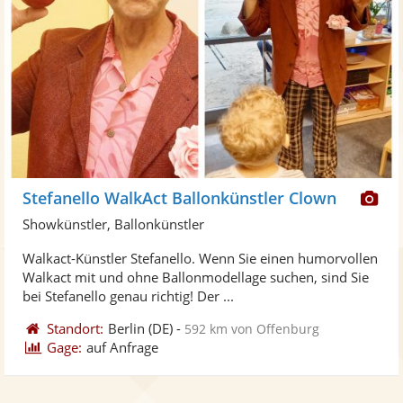
Di
Stefanello WalkAct Ballonkünstler Clown
Kü
Showkünstler, Ballonkünstler
ste
Walkact-Künstler Stefanello. Wenn Sie einen humorvollen
Fo
Walkact mit und ohne Ballonmodellage suchen, sind Sie
ber
bei Stefanello genau richtig! Der ...
Standort:
Berlin
(DE)
-
592 km von Offenburg
Gage:
auf Anfrage