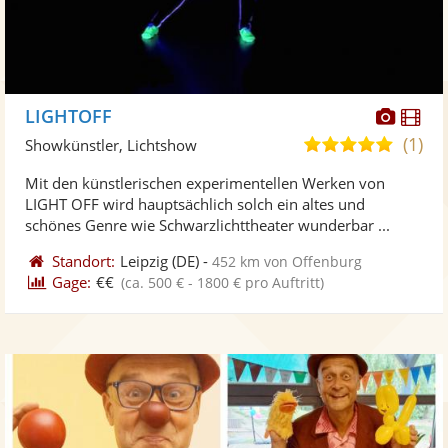
Diese
Di
LIGHTOFF
Künst
Kü
(1)
5,0
Showkünstler, Lichtshow
stellt
ste
von
Mit den künstlerischen experimentellen Werken von
Fotos
Vi
5
LIGHT OFF wird hauptsächlich solch ein altes und
bereit
ber
Sternen
schönes Genre wie Schwarzlichttheater wunderbar ...
Standort:
Leipzig
(DE)
-
452 km von Offenburg
Gage:
€€
(ca. 500 € - 1800 € pro Auftritt)