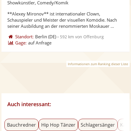
Künst
Kü
Showkünstler, Comedy/Komik
stellt
ste
**Alexey Mironov** ist internationaler Clown,
Fotos
Vi
Schauspieler und Meister der visuellen Komödie. Nach
bereit
ber
seiner Ausbildung an der renommierten Moskauer ...
Standort:
Berlin
(DE)
-
592 km von Offenburg
Gage:
auf Anfrage
Informationen zum Ranking dieser Liste
Auch interessant:
Bauchredner
Hip Hop Tänzer
Schlagersänger
Kaba