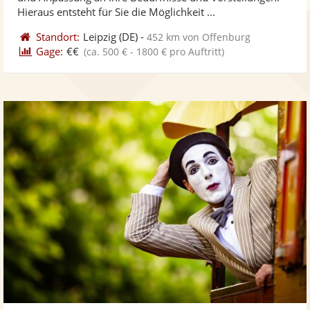
bereit
ber
Sternen
Hieraus entsteht für Sie die Möglichkeit ...
Standort:
Leipzig
(DE)
-
452 km von Offenburg
Gage:
€€
(ca. 500 € - 1800 € pro Auftritt)