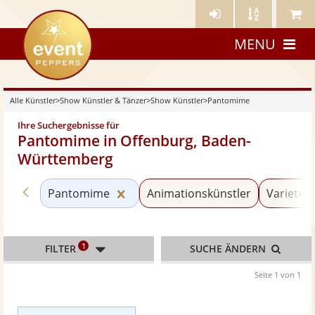
Künstler-
Künstler
Meine
eventpeppers
Login
A-
Künstle
MENU
Z
Alle Künstler
>
Show Künstler & Tänzer
>
Show Künstler
>
Pantomime
Ihre Suchergebnisse für
Pantomime in Offenburg, Baden-
Württemberg
Zurück zu «Show Künstler»
Kategorie «Pantomime» zurückset
Pantomime
Animationskünstler
Varieté &
1
FILTER
SUCHE ÄNDERN
Seite 1 von 1