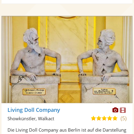
Diese
Di
Living Doll Company
Künst
Kü
(5)
5,0
Showkünstler, Walkact
stellt
ste
von
Die Living Doll Company aus Berlin ist auf die Darstellung
Fotos
Vi
5