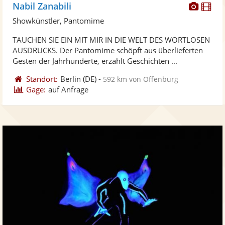
Diese
Di
Nabil Zanabili
Künst
Kü
Showkünstler, Pantomime
stellt
ste
TAUCHEN SIE EIN MIT MIR IN DIE WELT DES WORTLOSEN
Fotos
Vi
AUSDRUCKS. Der Pantomime schöpft aus überlieferten
bereit
ber
Gesten der Jahrhunderte, erzählt Geschichten ...
Standort:
Berlin
(DE)
-
592 km von Offenburg
Gage:
auf Anfrage