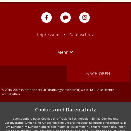
eventpeppers
Blog
eventpeppers
auf
auf
Facebook
Instagram
•
Impressum
Datenschutz
Show
Mehr
NACH OBEN
© 2010-2026 eventpeppers UG (haftungsbeschränkt) & Co. KG - Alle Rechte
vorbehalten.
Cookies und Datenschutz
eventpeppers nutzt Cookies und Tracking-Technologien. Einige Cookies und
Datenverarbeitungen sind für die Funktion unserer Website zwingend erforderlich (z. B.
um Künstler im Künstlerkorb "Meine Künstler" zu sammeln), andere helfen uns, Ihnen
einen optimierten und individualisierten Service zu bieten. Wir binden so auch Tools