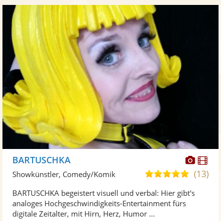
Diese
Di
BARTUSCHKA
Künst
Kü
(13)
4,9
Showkünstler, Comedy/Komik
stellt
ste
von
BARTUSCHKA begeistert visuell und verbal: Hier gibt's
Fotos
Vi
5
analoges Hochgeschwindigkeits-Entertainment fürs
bereit
ber
Sternen
digitale Zeitalter, mit Hirn, Herz, Humor ...