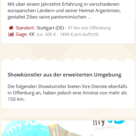
Mit über einem Jahrzehnt Erfahrung in verschiedenen
Fotos
Vi
5
europäischen Ländern und seiner Heimat Argentinien,
bereit
ber
Sternen
gestaltet Zibes seine pantomimischen ...
Standort:
Stuttgart
(DE)
-
97 km von Offenburg
Gage:
€€
(ca. 500 € - 1800 € pro Auftritt)
Showkünstler aus der erweiterten Umgebung
Die folgenden Showkünstler bieten ihre Dienste ebenfalls
in Offenburg an, haben jedoch eine Anreise von mehr als
150 km.