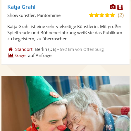
Diese
Di
Katja Grahl
Künst
Kü
(2)
5,0
Showkünstler, Pantomime
stellt
ste
von
Katja Grahl ist eine sehr vielseitige Künstlerin. Mit großer
Fotos
Vi
5
Spielfreude und Bühnenerfahrung weiß sie das Publikum
bereit
ber
Sternen
zu begeistern, zu überraschen ...
Standort:
Berlin
(DE)
-
592 km von Offenburg
Gage:
auf Anfrage