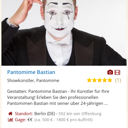
Diese
Di
Pantomime Bastian
Künst
Kü
(1)
5,0
Showkünstler, Pantomime
stellt
ste
von
Gestatten: Pantomime Bastian - Ihr Künstler für Ihre
Fotos
Vi
5
Veranstaltung! Erleben Sie den professionellen
bereit
ber
Sternen
Pantomimen Bastian mit seiner über 24-jährigen ...
Standort:
Berlin
(DE)
-
592 km von Offenburg
Gage:
€€
(ca. 500 € - 1800 € pro Auftritt)