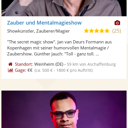
Di
Zauber und Mentalmagieshow
Kü
(25)
5,0
Showkünstler, Zauberer/Magier
ste
von
"The secret magic show". Jan van Deurs Formann aus
Fo
5
Kopenhagen mit seiner humorvollen Mentalmagie /
ber
Sternen
Zaubershow. Günther Jauch: "Toll - ganz toll. ...
Standort:
Weinheim
(DE)
-
59 km von Aschaffenburg
Gage:
€€
(ca. 500 € - 1800 € pro Auftritt)