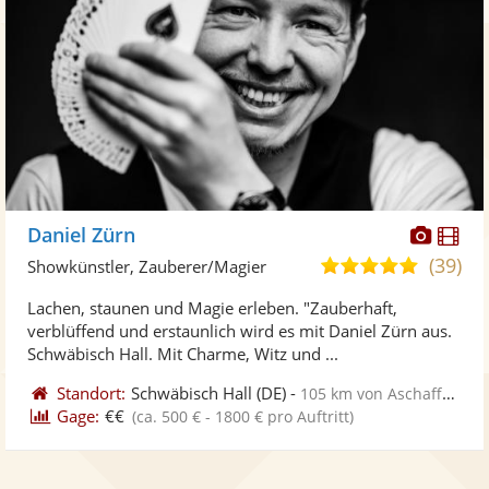
Diese
Di
Daniel Zürn
Künst
Kü
(39)
4,9
Showkünstler, Zauberer/Magier
stellt
ste
von
Lachen, staunen und Magie erleben. "Zauberhaft,
Fotos
Vi
5
verblüffend und erstaunlich wird es mit Daniel Zürn aus.
bereit
ber
Sternen
Schwäbisch Hall. Mit Charme, Witz und ...
Standort:
Schwäbisch Hall
(DE)
-
105 km von Aschaffenburg
Gage:
€€
(ca. 500 € - 1800 € pro Auftritt)