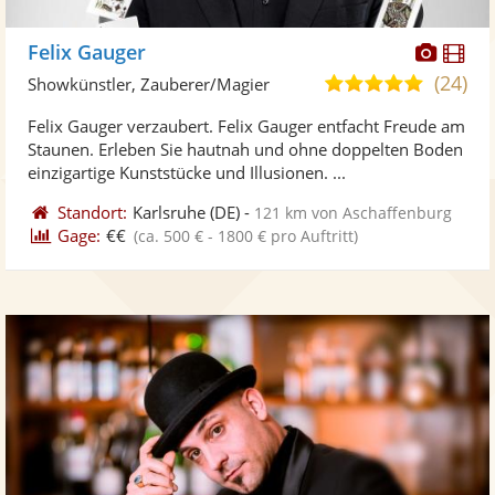
Diese
Di
Felix Gauger
Künst
Kü
(24)
5,0
Showkünstler, Zauberer/Magier
stellt
ste
von
Felix Gauger verzaubert. Felix Gauger entfacht Freude am
Fotos
Vi
5
Staunen. Erleben Sie hautnah und ohne doppelten Boden
bereit
ber
Sternen
einzigartige Kunststücke und Illusionen. ...
Standort:
Karlsruhe
(DE)
-
121 km von Aschaffenburg
Gage:
€€
(ca. 500 € - 1800 € pro Auftritt)