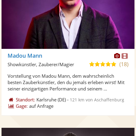
Diese
Di
Madou Mann
Künst
Kü
(18)
5,0
Showkünstler, Zauberer/Magier
stellt
ste
von
Vorstellung von Madou Mann, dem wahrscheinlich
Fotos
Vi
5
besten Zauberkünstler, den du jemals erleben wirst! Mit
bereit
ber
Sternen
seiner einzigartigen Performance und seinem ...
Standort:
Karlsruhe
(DE)
-
121 km von Aschaffenburg
Gage:
auf Anfrage