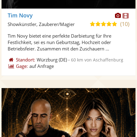
Diese
Di
Tim Novy
Künst
Kü
(10)
5,0
Showkünstler, Zauberer/Magier
stellt
ste
von
Tim Novy bietet eine perfekte Darbietung für Ihre
Fotos
Vi
5
Festlichkeit, sei es nun Geburtstag, Hochzeit oder
bereit
ber
Sternen
Betriebsfeier. Zusammen mit den Zuschauern ...
Standort:
Würzburg
(DE)
-
60 km von Aschaffenburg
Gage:
auf Anfrage