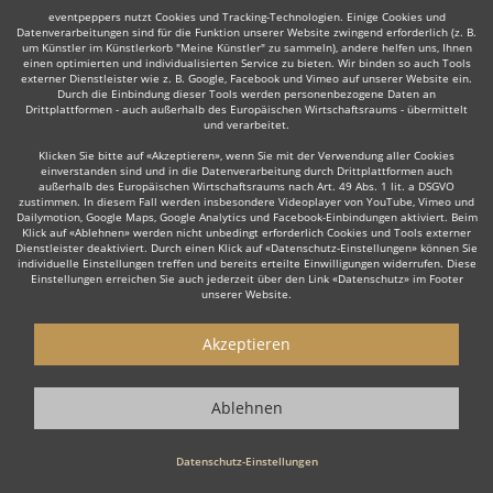
eventpeppers nutzt Cookies und Tracking-Technologien. Einige Cookies und
Datenverarbeitungen sind für die Funktion unserer Website zwingend erforderlich (z. B.
um Künstler im Künstlerkorb "Meine Künstler" zu sammeln), andere helfen uns, Ihnen
einen optimierten und individualisierten Service zu bieten. Wir binden so auch Tools
externer Dienstleister wie z. B. Google, Facebook und Vimeo auf unserer Website ein.
Durch die Einbindung dieser Tools werden personenbezogene Daten an
Auch interessant:
Drittplattformen - auch außerhalb des Europäischen Wirtschaftsraums - übermittelt
und verarbeitet.
Klicken Sie bitte auf «Akzeptieren», wenn Sie mit der Verwendung aller Cookies
einverstanden sind und in die Datenverarbeitung durch Drittplattformen auch
Zitherspieler
Kabarettist & Komiker
Burlesque Tänze
außerhalb des Europäischen Wirtschaftsraums nach Art. 49 Abs. 1 lit. a DSGVO
zustimmen. In diesem Fall werden insbesondere Videoplayer von YouTube, Vimeo und
Dailymotion, Google Maps, Google Analytics und Facebook-Einbindungen aktiviert. Beim
Klick auf «Ablehnen» werden nicht unbedingt erforderlich Cookies und Tools externer
Dienstleister deaktiviert. Durch einen Klick auf «Datenschutz-Einstellungen» können Sie
individuelle Einstellungen treffen und bereits erteilte Einwilligungen widerrufen. Diese
Einstellungen erreichen Sie auch jederzeit über den Link «Datenschutz» im Footer
unserer Website.
Wie funktioniert's?
Akzeptieren
1. Kostenlos anfragen
Starten Sie mit dem Button 'Kostenlos anfragen' eine Anfrage an die für
Ablehnen
Sie interessanten Unterhaltungskünstler - also z. B. bestimmte
Gedankenleser. Diesen Button finden Sie auf den jeweiligen Künstler-
Profil-Seiten der Showkünstler.
Datenschutz-Einstellungen