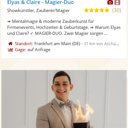
Diese
Di
Elyas & Claire - Magier-Duo
Künst
Kü
(30)
5,0
Showkünstler, Zauberer/Magier
stellt
ste
von
➟ Mentalmagie & moderne Zauberkunst für
Fotos
Vi
5
Firmenevents, Hochzeiten & Geburtstage. ➟ Warum Elyas
bereit
ber
Sternen
und Claire? ✓ MAGIER-DUO. Zwei Magier sorgen ...
Standort:
Frankfurt am Main
(DE)
-
37 km von Aschaffenburg
Gage:
auf Anfrage