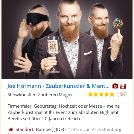
Diese
Di
Joe Hofmann - Zauberkünstler & Mentalist
Künst
Kü
(36)
5,0
Showkünstler, Zauberer/Magier
stellt
ste
von
Firmenfeier, Geburtstag, Hochzeit oder Messe – meine
Fotos
Vi
5
Zauberkunst macht Ihr Event zum absoluten Highlight.
bereit
ber
Sternen
Bereits seit über 20 Jahren trete ich ...
Standort:
Bamberg
(DE)
-
124 km von Aschaffenburg