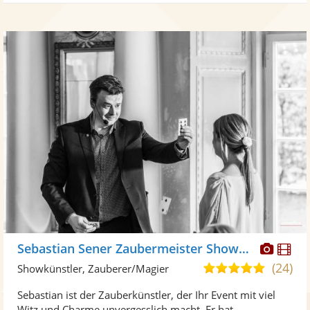
Diese
Di
Sebastian Sener Zaubermeister Showhypnotiseur
Künst
Kü
(24)
4,9
Showkünstler, Zauberer/Magier
stellt
ste
von
Sebastian ist der Zauberkünstler, der Ihr Event mit viel
Fotos
Vi
5
Witz und Charme unvergesslich macht. Er hat