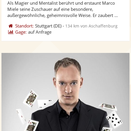
Als Magier und Mentalist berührt und erstaunt Marco
Fotos
Vi
5
Miele seine Zuschauer auf eine besondere,
bereit
ber
Sternen
außergewöhnliche, geheimnisvolle Weise. Er zaubert ...
Standort:
Stuttgart
(DE)
-
134 km von Aschaffenburg
Gage:
auf Anfrage