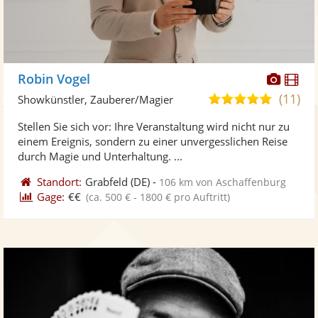
Diese
Di
Robin Vogel
Künst
Kü
(11)
5,0
Showkünstler, Zauberer/Magier
stellt
ste
von
Stellen Sie sich vor: Ihre Veranstaltung wird nicht nur zu
Fotos
Vi
5
einem Ereignis, sondern zu einer unvergesslichen Reise
bereit
ber
Sternen
durch Magie und Unterhaltung. ...
Standort:
Grabfeld
(DE)
-
106 km von Aschaffenburg
Gage:
€€
(ca. 500 € - 1800 € pro Auftritt)