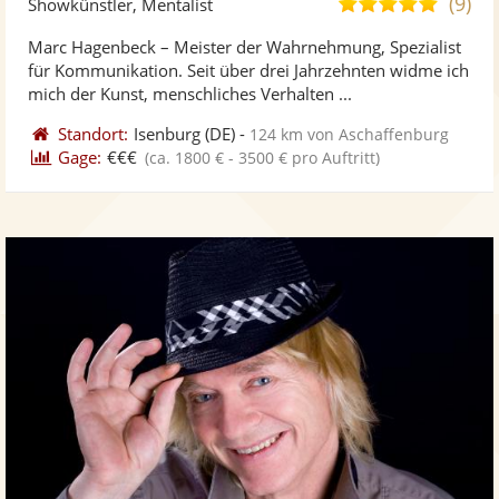
(9)
4,9
Showkünstler, Mentalist
stellt
ste
von
Marc Hagenbeck – Meister der Wahrnehmung, Spezialist
Fotos
Vi
5
für Kommunikation. Seit über drei Jahrzehnten widme ich
bereit
ber
Sternen
mich der Kunst, menschliches Verhalten ...
Standort:
Isenburg
(DE)
-
124 km von Aschaffenburg
Gage:
€€€
(ca. 1800 € - 3500 € pro Auftritt)