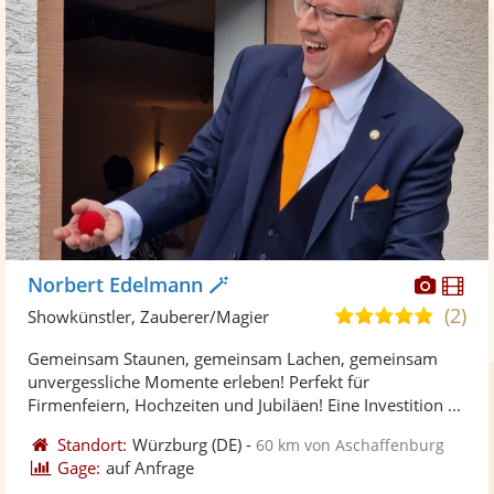
Diese
Di
Norbert Edelmann 🪄
Künst
Kü
(2)
5,0
Showkünstler, Zauberer/Magier
stellt
ste
von
Gemeinsam Staunen, gemeinsam Lachen, gemeinsam
Fotos
Vi
5
unvergessliche Momente erleben! Perfekt für
bereit
ber
Sternen
Firmenfeiern, Hochzeiten und Jubiläen! Eine Investition ...
Standort:
Würzburg
(DE)
-
60 km von Aschaffenburg
Gage:
auf Anfrage