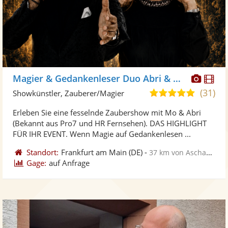
Diese
Di
Magier & Gedankenleser Duo Abri & Mo
Künst
Kü
(31)
5,0
Showkünstler, Zauberer/Magier
stellt
ste
von
Erleben Sie eine fesselnde Zaubershow mit Mo & Abri
Fotos
Vi
5
(Bekannt aus Pro7 und HR Fernsehen). DAS HIGHLIGHT
bereit
ber
Sternen
FÜR IHR EVENT. Wenn Magie auf Gedankenlesen ...
Standort:
Frankfurt am Main
(DE)
-
37 km von Aschaffenburg
Gage:
auf Anfrage