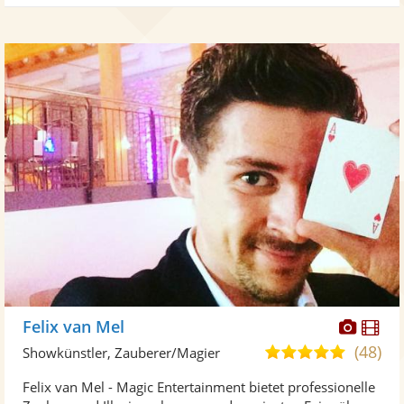
Diese
Di
Felix van Mel
Künst
Kü
(48)
4,9
Showkünstler, Zauberer/Magier
stellt
ste
von
Felix van Mel - Magic Entertainment bietet professionelle
Fotos
Vi
5