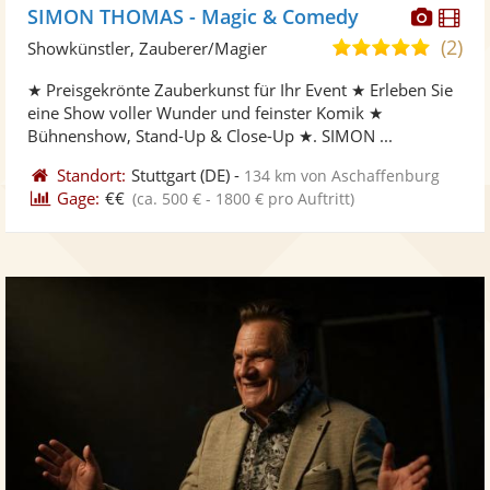
Diese
Di
SIMON THOMAS - Magic & Comedy
Künst
Kü
(2)
5,0
Showkünstler, Zauberer/Magier
stellt
ste
von
★ Preisgekrönte Zauberkunst für Ihr Event ★ Erleben Sie
Fotos
Vi
5
eine Show voller Wunder und feinster Komik ★
bereit
ber
Sternen
Bühnenshow, Stand-Up & Close-Up ★. SIMON ...
Standort:
Stuttgart
(DE)
-
134 km von Aschaffenburg
Gage:
€€
(ca. 500 € - 1800 € pro Auftritt)