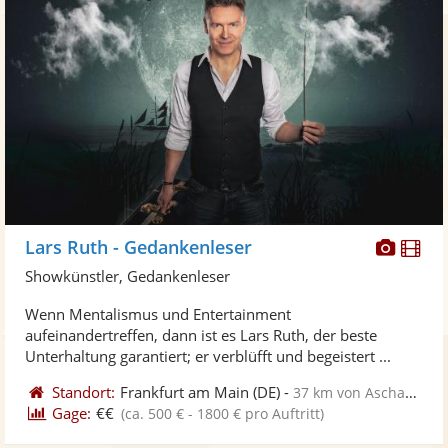
Diese
Di
Lars Ruth - Gedankenleser
Künst
Kü
Showkünstler, Gedankenleser
stellt
ste
Wenn Mentalismus und Entertainment
Fotos
Vi
aufeinandertreffen, dann ist es Lars Ruth, der beste
bereit
ber
Unterhaltung garantiert; er verblüfft und begeistert ...
Standort:
Frankfurt am Main
(DE)
-
37 km von Aschaffenburg
Gage:
€€
(ca. 500 € - 1800 € pro Auftritt)