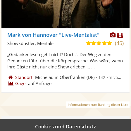
Diese
Di
Mark von Hannover "Live-Mentalist"
Künst
Kü
(45)
4,9
Showkünstler, Mentalist
stellt
ste
von
„Gedankenlesen geht nicht? Doch.“. Der Weg zu den
Fotos
Vi
5
Gedanken führt über die Körpersprache. Was wäre, wenn
bereit
ber
Sternen
Ihre Gäste nicht nur eine Show erleben…. ...
Standort:
Michelau in Oberfranken
(DE)
-
142 km von Aschaffenburg
Gage:
auf Anfrage
Informationen zum Ranking dieser Liste
Weiter
Cookies und Datenschutz