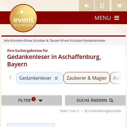
Künstler-
Künstler
Meine
eventpeppers
Login
A-
Künstle
MENU
Z
Alle Künstler
>
Show Künstler & Tänzer
>
Show Künstler
>
Gedankenleser
Ihre Suchergebnisse für
Gedankenleser in Aschaffenburg,
Bayern
Zurück zu «Show Künstler»
Kategorie «Gedankenleser» zu
Gedankenleser
Zauberer & Magier
Anima
1
FILTER
SUCHE ÄNDERN
Seite 1 von 2
32 Unterhaltungskünstler