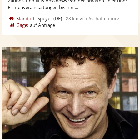
Zauber- und Illusionsshows von der privaten Feier über
bereit
ber
Sternen
Firmenveranstaltungen bis hin ...
Standort:
Speyer
(DE)
-
88 km von Aschaffenburg
Gage:
auf Anfrage