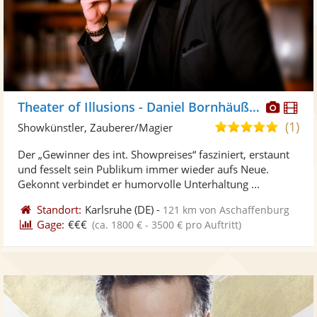
Diese
Di
Theater of Illusions - Daniel Bornhäußer
Künst
Kü
(1)
5,0
Showkünstler, Zauberer/Magier
stellt
ste
von
Der „Gewinner des int. Showpreises“ fasziniert, erstaunt
Fotos
Vi
5
und fesselt sein Publikum immer wieder aufs Neue.
bereit
ber
Sternen
Gekonnt verbindet er humorvolle Unterhaltung ...
Standort:
Karlsruhe
(DE)
-
121 km von Aschaffenburg
Gage:
€€€
(ca. 1800 € - 3500 € pro Auftritt)