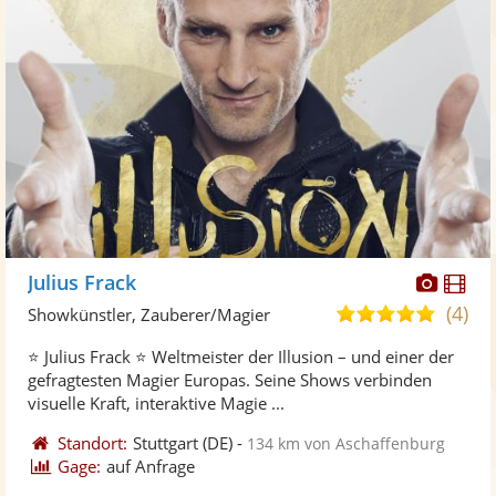
Diese
Di
Julius Frack
Künst
Kü
(4)
5,0
Showkünstler, Zauberer/Magier
stellt
ste
von
⭐ Julius Frack ⭐ Weltmeister der Illusion – und einer der
Fotos
Vi
5
gefragtesten Magier Europas. Seine Shows verbinden
bereit
ber
Sternen
visuelle Kraft, interaktive Magie ...
Standort:
Stuttgart
(DE)
-
134 km von Aschaffenburg
Gage:
auf Anfrage