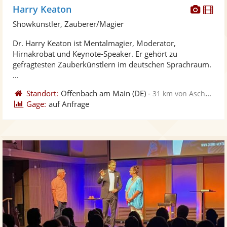
Diese
Di
Harry Keaton
Künst
Kü
Showkünstler, Zauberer/Magier
stellt
ste
Dr. Harry Keaton ist Mentalmagier, Moderator,
Fotos
Vi
Hirnakrobat und Keynote-Speaker. Er gehört zu
bereit
ber
gefragtesten Zauberkünstlern im deutschen Sprachraum.
...
Standort:
Offenbach am Main
(DE)
-
31 km von Aschaffenburg
Gage:
auf Anfrage