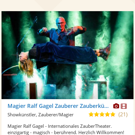
Diese
Di
Magier Ralf Gagel Zauberer Zauberkünstler
Künst
Kü
(21)
5,0
Showkünstler, Zauberer/Magier
stellt
ste
von
Magier Ralf Gagel - Internationales ZauberTheater.
Fotos
Vi
5
einzigartig - magisch - berührend. Herzlich Willkommen!