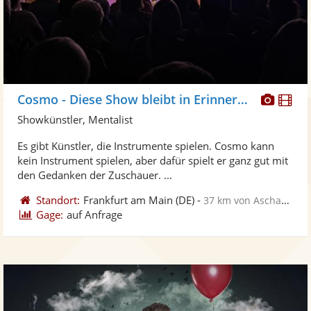
Diese
Di
Cosmo - Diese Show bleibt in Erinnerung!
Künst
Kü
Showkünstler, Mentalist
stellt
ste
Es gibt Künstler, die Instrumente spielen. Cosmo kann
Fotos
Vi
kein Instrument spielen, aber dafür spielt er ganz gut mit
bereit
ber
den Gedanken der Zuschauer. ...
Standort:
Frankfurt am Main
(DE)
-
37 km von Aschaffenburg
Gage:
auf Anfrage