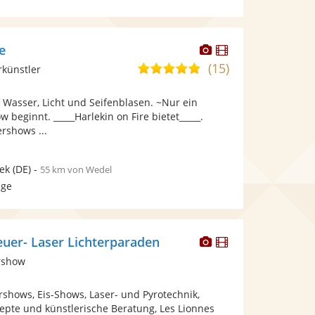
Dieser
Dieser
e
Künstler
Künstler
(15)
4,9
rkünstler
stellt
stellt
von
Fotos
Videos
 Wasser, Licht und Seifenblasen. ~Nur ein
5
bereit.
bereit.
 beginnt. _____Harlekin on Fire bietet_____.
Sternen
rshows ...
ek
(DE)
-
55 km von Wedel
age
Dieser
Dieser
euer- Laser Lichterparaden
Künstler
Künstler
rshow
stellt
stellt
Fotos
Videos
rshows, Eis-Shows, Laser- und Pyrotechnik,
bereit.
bereit.
epte und künstlerische Beratung, Les Lionnes