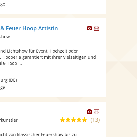
age
Dieser
Dieser
 & Feuer Hoop Artistin
Künstler
Künstler
tshow
stellt
stellt
Fotos
Videos
nd Lichtshow für Event, Hochzeit oder
bereit.
bereit.
 Hooperia garantiert mit Ihrer vielseitigen und
la-Hoop ...
urg
(DE)
age
Dieser
Dieser
Künstler
Künstler
(13)
5,0
rkünstler
stellt
stellt
von
Fotos
Videos
cht von klassischer Feuershow bis zu
5