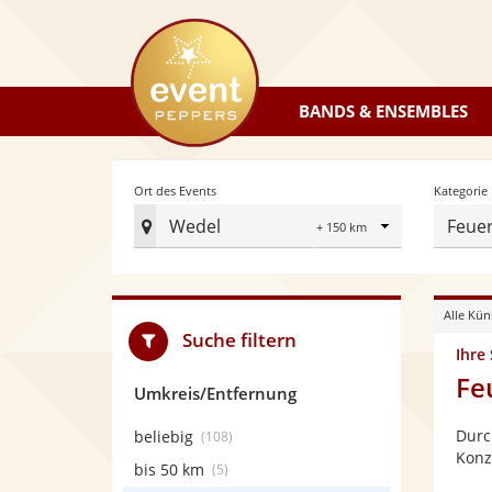
eventpeppers
BANDS & ENSEMBLES
Radius
Ort des Events
Kategorie
Wedel
Feuer
Ort
des
Events
Alle Kün
festlegen
Suche filtern
Ihre
Fe
Umkreis/Entfernung
Durc
beliebig
(108)
Konz
bis 50 km
(5)