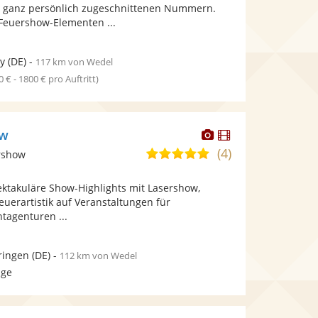
bereit.
bereit.
 ganz persönlich zugeschnittenen Nummern.
Sternen
Feuershow-Elementen ...
y
(DE)
-
117 km von Wedel
0 € - 1800 € pro Auftritt)
Dieser
Dieser
ow
Künstler
Künstler
(4)
5,0
rshow
stellt
stellt
von
Fotos
Videos
ektakuläre Show-Highlights mit Lasershow,
5
bereit.
bereit.
euerartistik auf Veranstaltungen für
Sternen
tagenturen ...
ringen
(DE)
-
112 km von Wedel
age