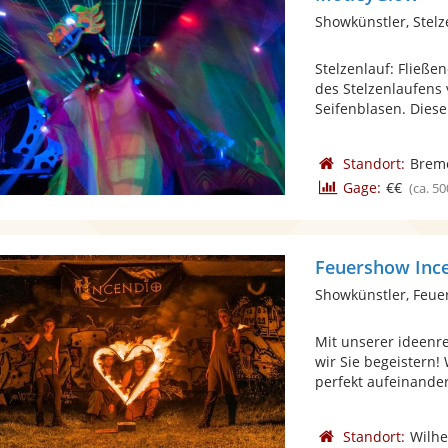
Showkünstler, Stelz
Stelzenlauf: Fließ
des Stelzenlaufens
Seifenblasen. Diese 
Standort:
Brem
Gage:
€€
(ca. 50
Feuershow Inc
Showkünstler, Feue
Mit unserer ideenr
wir Sie begeistern! 
perfekt aufeinander 
Standort:
Wilh