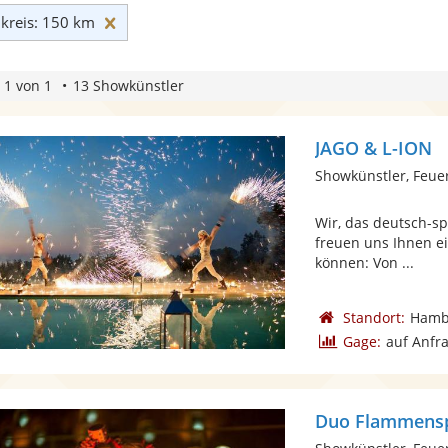
Umkreis: 150 km zurücksetzen
reis: 150 km
 1 von 1
13 Showkünstler
JAGO & L-ION
Showkünstler, Feue
Wir, das deutsch-s
freuen uns Ihnen e
können: Von ...
Standort:
Hamb
Gage:
auf Anfr
Duo Flammens