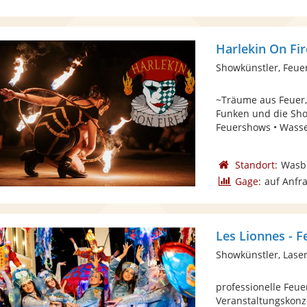
Harlekin On Fir
Showkünstler, Feue
~Träume aus Feuer,
Funken und die Show
Feuershows • Wasse
Standort:
Wasb
Gage:
auf Anfr
Les Lionnes - F
Showkünstler, Lase
professionelle Feue
Veranstaltungskonz