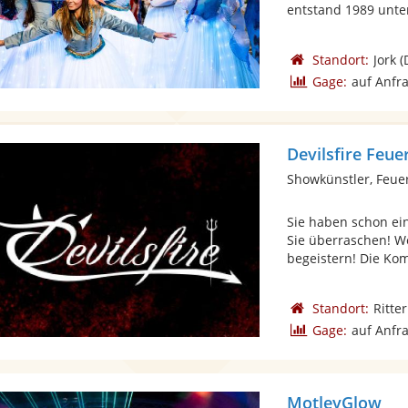
entstand 1989 unter
Standort:
Jork
(
Gage:
auf Anfr
Devilsfire Feu
Showkünstler, Feue
Sie haben schon ei
Sie überraschen! We
begeistern! Die Kom
Standort:
Ritte
Gage:
auf Anfr
MotleyGlow