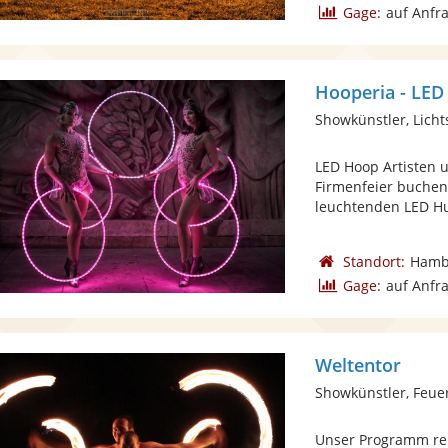
Gage:
auf Anfr
Hooperia - LED
Showkünstler, Lich
LED Hoop Artisten u
Firmenfeier buchen.
leuchtenden LED Hu
Standort:
Hamb
Gage:
auf Anfr
Weltentor
Showkünstler, Feue
Unser Programm rei