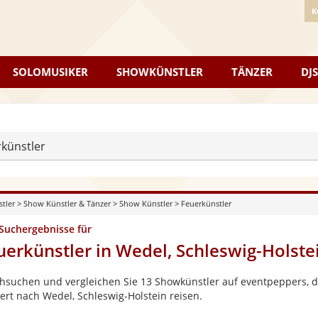
K
SOLOMUSIKER
SHOWKÜNSTLER
TÄNZER
DJS
künstler
stler
>
Show Künstler & Tänzer
>
Show Künstler
>
Feuerkünstler
 Suchergebnisse für
uerkünstler in Wedel, Schleswig-Holste
hsuchen und vergleichen Sie 13 Showkünstler auf eventpeppers, di
ert nach Wedel, Schleswig-Holstein reisen.