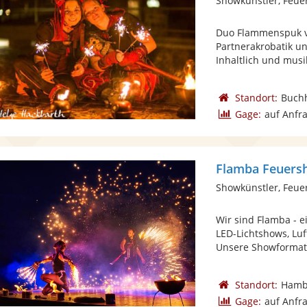
Showkünstler, Feue
Duo Flammenspuk ve
Partnerakrobatik un
Inhaltlich und musik
Standort:
Buchh
Gage:
auf Anfr
Flamba Feuers
Showkünstler, Feue
Wir sind Flamba - 
LED-Lichtshows, Luf
Unsere Showformate
Standort:
Hamb
Gage:
auf Anfr