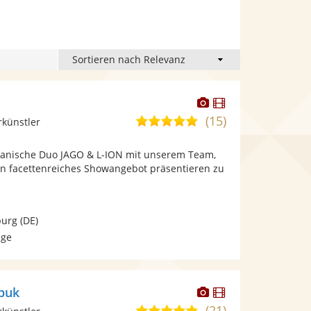
Dieser
Dieser
Künstler
Künstler
(15)
5,0
rkünstler
stellt
stellt
von
Fotos
Videos
panische Duo JAGO & L-ION mit unserem Team,
5
bereit.
bereit.
in facettenreiches Showangebot präsentieren zu
Sternen
urg
(DE)
age
Dieser
Dieser
puk
Künstler
Künstler
(21)
5,0