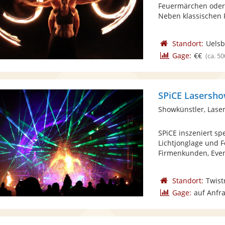
Feuermärchen oder
Neben klassischen 
Standort:
Uelsb
Gage:
€€
(ca. 50
SPiCE Lasersh
Showkünstler, Lase
SPiCE inszeniert sp
Lichtjonglage und F
Firmenkunden, Even
Standort:
Twist
Gage:
auf Anfr