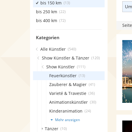
bis 150 km
(13)
Umk
bis 250 km
(22)
bis 400 km
(72)
Seite
Kategorien
Alle Künstler
(540)
Show Künstler & Tänzer
(120)
Show Künstler
(111)
Feuerkünstler
(13)
Zauberer & Magier
(41)
Varieté & Travestie
(36)
Animationskünstler
(30)
Kinderanimation
(24)
Mehr anzeigen
Tänzer
(10)