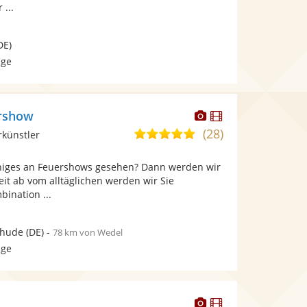
 ...
DE)
age
Dieser
Dieser
ershow
Künstler
Künstler
(28)
4,9
rkünstler
stellt
stellt
von
Fotos
Videos
niges an Feuershows gesehen? Dann werden wir
5
bereit.
bereit.
it ab vom alltäglichen werden wir Sie
Sternen
bination ...
rhude
(DE)
-
78 km von Wedel
age
Dieser
Dieser