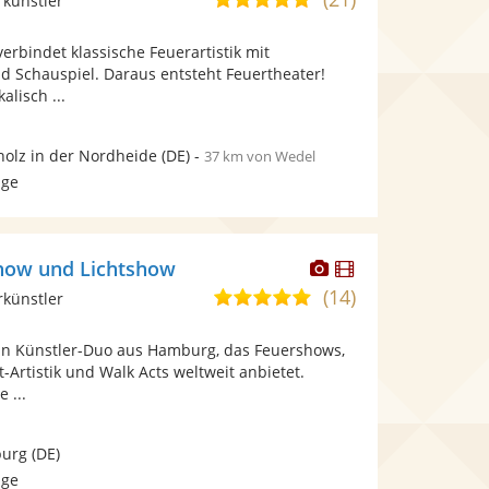
rkünstler
stellt
stellt
von
Fotos
Videos
rbindet klassische Feuerartistik mit
5
bereit.
bereit.
d Schauspiel. Daraus entsteht Feuertheater!
Sternen
alisch ...
olz in der Nordheide
(DE)
-
37 km von Wedel
age
Dieser
Dieser
how und Lichtshow
Künstler
Künstler
(14)
5,0
rkünstler
stellt
stellt
von
Fotos
Videos
ein Künstler-Duo aus Hamburg, das Feuershows,
5
bereit.
bereit.
t-Artistik und Walk Acts weltweit anbietet.
Sternen
 ...
urg
(DE)
age