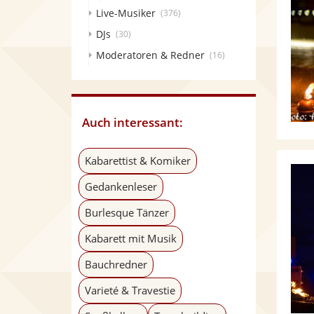
Live-Musiker
(376)
DJs
(30)
Moderatoren & Redner
(16)
Auch interessant:
Kabarettist & Komiker
Gedankenleser
Burlesque Tänzer
Kabarett mit Musik
Bauchredner
Varieté & Travestie