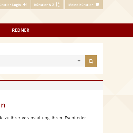
ünstler-Login
Künstler A-Z
Meine Künstler
REDNER
Künstler
finden
in
e zu Ihrer Veranstaltung, Ihrem Event oder