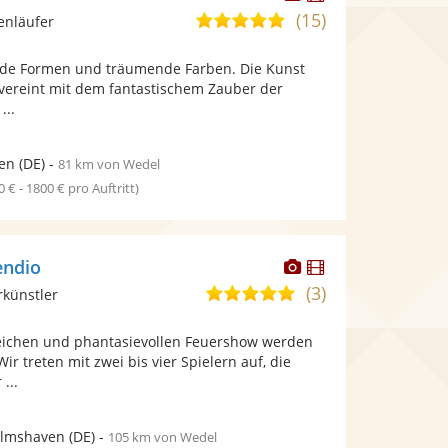
Künstler
Künstler
(15)
4,8
enläufer
stellt
stellt
von
Fotos
Videos
ende Formen und träumende Farben. Die Kunst
5
bereit.
bereit.
 vereint mit dem fantastischem Zauber der
Sternen
...
en
(DE)
-
81 km von Wedel
0 € - 1800 € pro Auftritt)
Dieser
Dieser
endio
Künstler
Künstler
(3)
5,0
rkünstler
stellt
stellt
von
Fotos
Videos
eichen und phantasievollen Feuershow werden
5
bereit.
bereit.
Wir treten mit zwei bis vier Spielern auf, die
Sternen
...
elmshaven
(DE)
-
105 km von Wedel