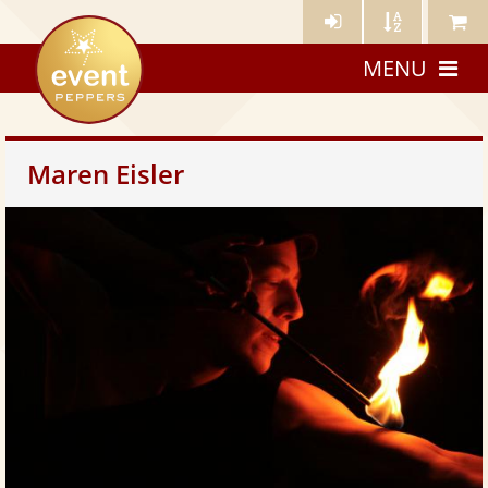
Künstler-
Künstler
Meine
eventpeppers
Login
A-
Künstle
MENU
Z
Maren Eisler