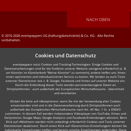
NACH OBEN
© 2010-2026 eventpeppers UG (haftungsbeschränkt) & Co. KG - Alle Rechte
vorbehalten.
Cookies und Datenschutz
eventpeppers nutzt Cookies und Tracking-Technologien. Einige Cookies und
Datenverarbeitungen sind für die Funktion unserer Website zwingend erforderlich (z. B.
um Künstler im Künstlerkorb "Meine Künstler" zu sammeln), andere helfen uns, Ihnen
einen optimierten und individualisierten Service zu bieten. Wir binden so auch Tools
externer Dienstleister wie z. B. Google, Facebook und Vimeo auf unserer Website ein.
Durch die Einbindung dieser Tools werden personenbezogene Daten an
Drittplattformen - auch außerhalb des Europäischen Wirtschaftsraums - übermittelt
und verarbeitet.
Klicken Sie bitte auf «Akzeptieren», wenn Sie mit der Verwendung aller Cookies
einverstanden sind und in die Datenverarbeitung durch Drittplattformen auch
außerhalb des Europäischen Wirtschaftsraums nach Art. 49 Abs. 1 lit. a DSGVO
zustimmen. In diesem Fall werden insbesondere Videoplayer von YouTube, Vimeo und
Dailymotion, Google Maps, Google Analytics und Facebook-Einbindungen aktiviert. Beim
Klick auf «Ablehnen» werden nicht unbedingt erforderlich Cookies und Tools externer
Dienstleister deaktiviert. Durch einen Klick auf «Datenschutz-Einstellungen» können Sie
individuelle Einstellungen treffen und bereits erteilte Einwilligungen widerrufen. Diese