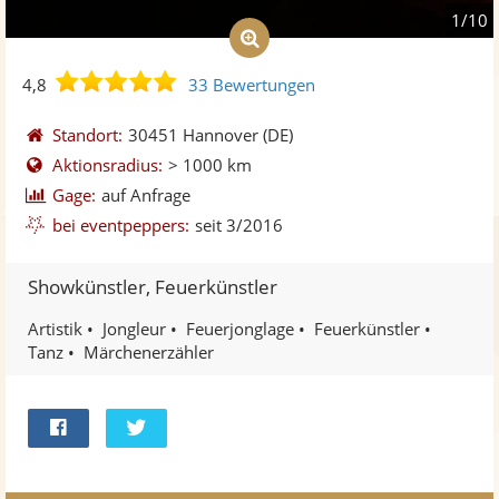
1/10
4,8
4,8
33 Bewertungen
von
5
Standort:
30451 Hannover
(DE)
Sternen
Aktionsradius:
> 1000 km
Gage:
auf Anfrage
bei eventpeppers:
seit 3/2016
Showkünstler, Feuerkünstler
Artistik
Jongleur
Feuerjonglage
Feuerkünstler
Tanz
Märchenerzähler
Bei
Twittern
Facebook