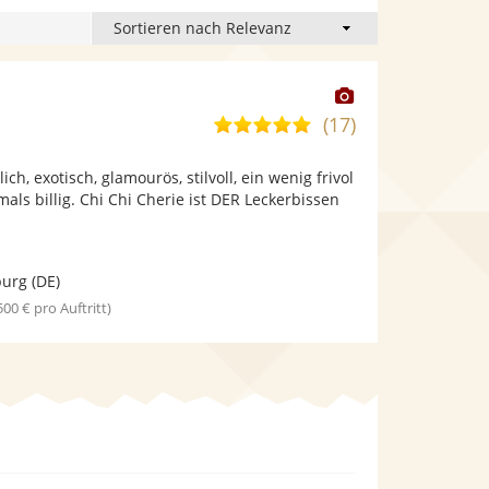
Dieser
Künstler
(17)
4,8
stellt
von
Fotos
ich, exotisch, glamourös, stilvoll, ein wenig frivol
5
bereit.
als billig. Chi Chi Cherie ist DER Leckerbissen
Sternen
urg
(DE)
 500 € pro Auftritt)