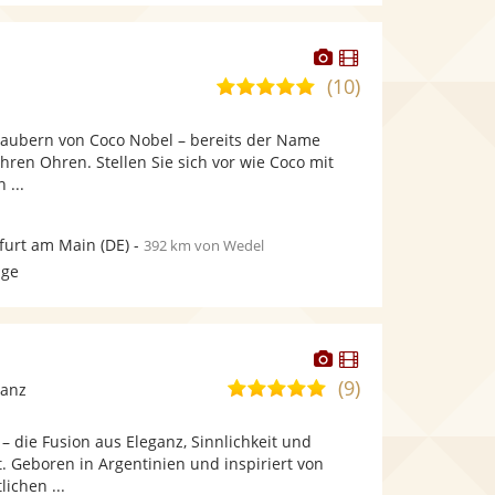
Dieser
Dieser
Künstler
Künstler
(10)
5,0
stellt
stellt
von
Fotos
Videos
rzaubern von Coco Nobel – bereits der Name
5
bereit.
bereit.
Ihren Ohren. Stellen Sie sich vor wie Coco mit
Sternen
 ...
furt am Main
(DE)
-
392 km von Wedel
age
Dieser
Dieser
Künstler
Künstler
(9)
4,8
Tanz
stellt
stellt
von
Fotos
Videos
 – die Fusion aus Eleganz, Sinnlichkeit und
5
bereit.
bereit.
. Geboren in Argentinien und inspiriert von
Sternen
ichen ...