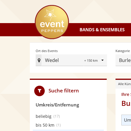
eventpeppers
BANDS & ENSEMBLES
Radius
Ort des Events
Kategorie
Wedel
Burle
Ort
des
Events
Alle Kün
festlegen
Suche filtern
Ihre
Bu
Umkreis/Entfernung
beliebig
(17)
Umk
bis 50 km
(1)