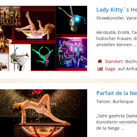
Lady Kitty´s He
Showkünstler, Varie
Akrobatik, Erotik, 
hübscher Frauen, di
anstellen können. ..
Standort:
Boch
Gage:
auf Anfr
Parfait de la N
Tänzer, Burlesque
„Sehr geehrte Dame
Künstlerin vorstelle
de la Neige ...