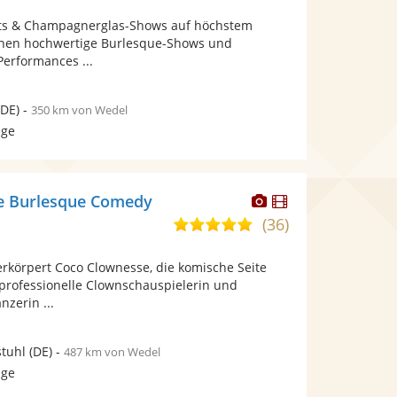
von
Fotos
Videos
hts & Champagnerglas-Shows auf höchstem
5
bereit.
bereit.
Ihnen hochwertige Burlesque-Shows und
Sternen
erformances ...
DE)
-
350 km von Wedel
age
Dieser
Dieser
e Burlesque Comedy
Künstler
Künstler
(36)
5,0
stellt
stellt
von
Fotos
Videos
erkörpert Coco Clownesse, die komische Seite
5
bereit.
bereit.
 professionelle Clownschauspielerin und
Sternen
nzerin ...
tuhl
(DE)
-
487 km von Wedel
age