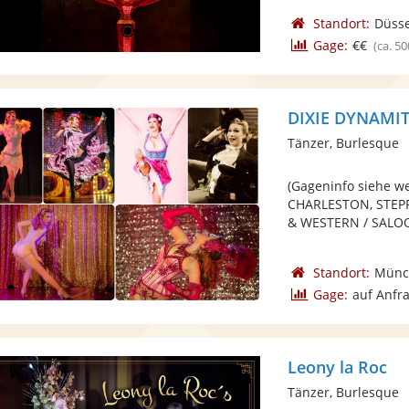
Standort:
Düsse
Gage:
€€
(ca. 50
DIXIE DYNAMITE
Tänzer, Burlesque
(Gageninfo siehe w
CHARLESTON, STEP
& WESTERN / SALOON
Standort:
Münc
Gage:
auf Anfr
Leony la Roc
Tänzer, Burlesque