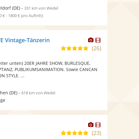
ldorf
(DE)
-
331 km von Wedel
0 € - 1800 € pro Auftritt)
Dieser
Dieser
 Vintage-Tänzerin
Künstler
Künstler
(26)
5,0
stellt
stellt
von
Fotos
Videos
eiter unten) 20ER JAHRE SHOW, BURLESQUE,
5
bereit.
bereit.
PTANZ, PUBLIKUMSANIMATION. Sowie CANCAN
Sternen
 STYLE. ...
hen
(DE)
-
618 km von Wedel
age
Dieser
Dieser
Künstler
Künstler
(23)
5,0
stellt
stellt