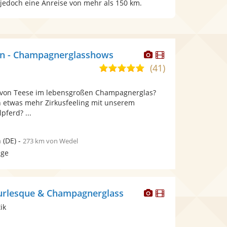
 jedoch eine Anreise von mehr als 150 km.
Dieser
Dieser
in - Champagnerglasshows
Künstler
Künstler
(41)
5,0
stellt
stellt
von
Fotos
Videos
a von Teese im lebensgroßen Champagnerglas?
5
bereit.
bereit.
ch etwas mehr Zirkusfeeling mit unserem
Sternen
pferd? ...
n
(DE)
-
273 km von Wedel
age
Dieser
Dieser
urlesque & Champagnerglass
Künstler
Künstler
ik
stellt
stellt
Fotos
Videos