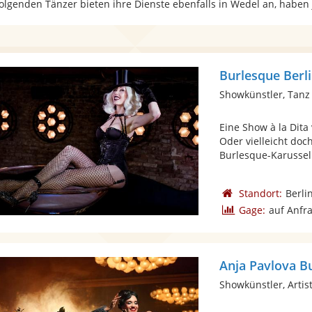
folgenden Tänzer bieten ihre Dienste ebenfalls in Wedel an, haben
Burlesque Berl
Showkünstler, Tanz
Eine Show à la Dit
Oder vielleicht do
Burlesque-Karussell
Standort:
Berli
Gage:
auf Anfr
Anja Pavlova B
Showkünstler, Artist