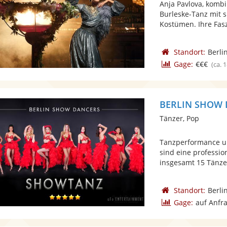
Anja Pavlova, kombi
Burleske-Tanz mit 
Kostümen. Ihre Fasz
Standort:
Berli
Gage:
€€€
(ca. 
BERLIN SHOW
Tänzer, Pop
Tanzperformance 
sind eine professi
insgesamt 15 Tänzer
Standort:
Berli
Gage:
auf Anfr