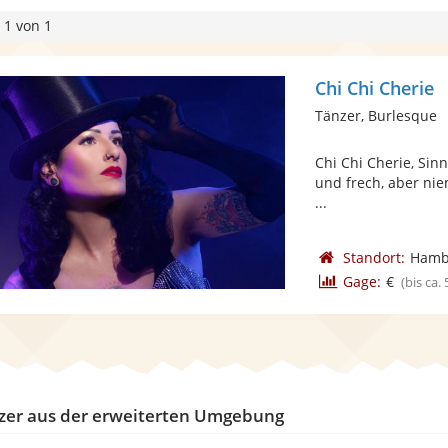
 1 von 1
Chi Chi Cherie
Tänzer, Burlesque
Chi Chi Cherie, Sinnl
und frech, aber niem
...
Standort:
Hamb
Gage:
€
(bis ca.
zer aus der erweiterten Umgebung