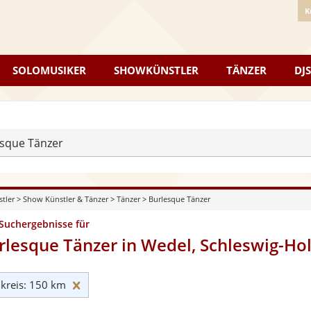
K
SOLOMUSIKER
SHOWKÜNSTLER
TÄNZER
DJS
sque Tänzer
stler
>
Show Künstler & Tänzer
>
Tänzer
>
Burlesque Tänzer
 Suchergebnisse für
rlesque Tänzer in Wedel, Schleswig-Hol
Umkreis: 150 km zurücksetzen
reis: 150 km