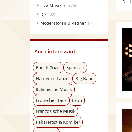
Die 
Live-Musiker
(376)
DJs
(30)
Moderatoren & Redner
(16)
Auch interessant:
Bauchtänzer
Spanisch
Flamenco Tänzer
Big Band
Italienische Musik
Erotischer Tanz
Latin
Französische Musik
Kabarettist & Komiker