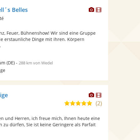
Dieser
Dieser
ll´s Belles
Künstler
Künstler
té
stellt
stellt
Fotos
Videos
Tanz, Feuer, Bühnenshow! Wir sind eine Gruppe
bereit.
bereit.
e erstaunliche Dinge mit ihren. Körpern
.
um
(DE)
-
288 km von Wedel
age
Dieser
Dieser
eige
Künstler
Künstler
(2)
5,0
stellt
stellt
von
Fotos
Videos
n und Herren, ich freue mich, Ihnen heute eine
5
bereit.
bereit.
n zu dürfen, Sie ist keine Geringere als Parfait
Sternen