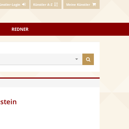
ünstler-Login
Künstler A-Z
Meine Künstler
REDNER
Künstler
finden
stein