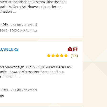
niert authentischen Jazztanz, klassischen
bereit.
bereit.
spektakulären Art Nouveau inspirierten
ination ...
n
(DE)
-
273 km von Wedel
1800 € - 3500 € pro Auftritt)
Dieser
Dieser
 DANCERS
Künstler
Künstler
(13)
5,0
stellt
stellt
von
Fotos
Videos
und Showdesign. Die BERLIN SHOW DANCERS
5
bereit.
bereit.
onelle Showtanzformation, bestehend aus
Sternen
innen, im ...
n
(DE)
-
273 km von Wedel
age