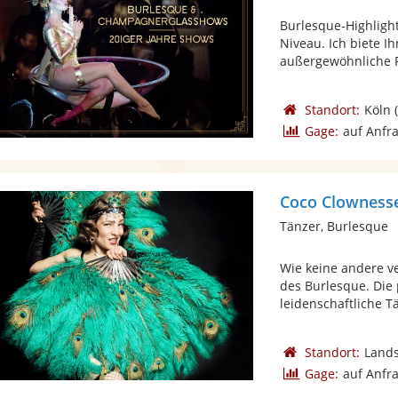
Burlesque-Highlig
Niveau. Ich biete 
außergewöhnliche P
Standort:
Köln
(
Gage:
auf Anfr
Coco Clowness
Tänzer, Burlesque
Wie keine andere v
des Burlesque. Die
leidenschaftliche Tä
Standort:
Lands
Gage:
auf Anfr