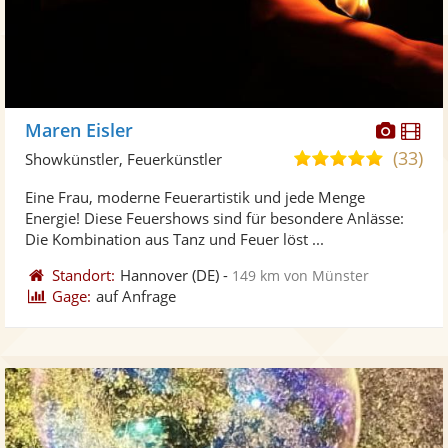
Diese
Di
Maren Eisler
Künst
Kü
(33)
4,8
Showkünstler, Feuerkünstler
stellt
ste
von
Eine Frau, moderne Feuerartistik und jede Menge
Fotos
Vi
5
Energie! Diese Feuershows sind für besondere Anlässe:
bereit
ber
Sternen
Die Kombination aus Tanz und Feuer löst ...
Standort:
Hannover
(DE)
-
149 km von Münster
Gage:
auf Anfrage