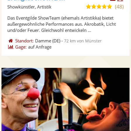
Künst
Kü
(48)
4,9
Showkünstler, Artistik
stellt
ste
von
Das Eventgilde ShowTeam (ehemals Artistikka) bietet
Fotos
Vi
5
außergewöhnliche Performances aus. Akrobatik, Licht
bereit
ber
Sternen
und/oder Feuer. Gleichwohl entwickeln ...
Standort:
Damme
(DE)
-
72 km von Münster
Gage:
auf Anfrage