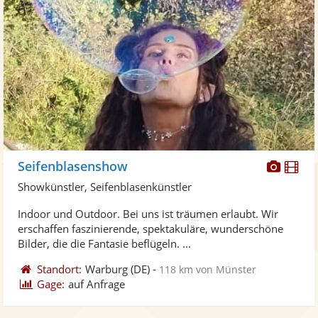
Diese
Di
Seifenblasenshow
Künst
Kü
Showkünstler, Seifenblasenkünstler
stellt
ste
Indoor und Outdoor. Bei uns ist träumen erlaubt. Wir
Fotos
Vi
erschaffen faszinierende, spektakuläre, wunderschöne
bereit
ber
Bilder, die die Fantasie beflügeln. ...
Standort:
Warburg
(DE)
-
118 km von Münster
Gage:
auf Anfrage