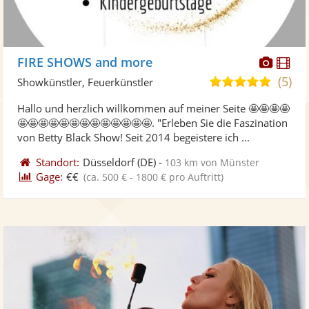
Diese
Di
FIRE SHOWS and more
Künst
Kü
(5)
5,0
Showkünstler, Feuerkünstler
stellt
ste
von
Hallo und herzlich willkommen auf meiner Seite 🤩🤩🤩🤩
Fotos
Vi
5
🤩🤩🤩🤩🤩🤩🤩🤩🤩🤩🤩🤩🤩. "Erleben Sie die Faszination
bereit
ber
Sternen
von Betty Black Show! Seit 2014 begeistere ich ...
Standort:
Düsseldorf
(DE)
-
103 km von Münster
Gage:
€€
(ca. 500 € - 1800 € pro Auftritt)