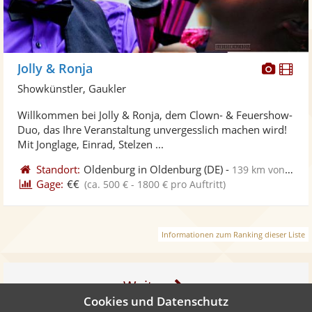
Diese
Di
Jolly & Ronja
Künst
Kü
Showkünstler, Gaukler
stellt
ste
Willkommen bei Jolly & Ronja, dem Clown- & Feuershow-
Fotos
Vi
Duo, das Ihre Veranstaltung unvergesslich machen wird!
bereit
ber
Mit Jonglage, Einrad, Stelzen ...
Standort:
Oldenburg in Oldenburg
(DE)
-
139 km von Münster
Gage:
€€
(ca. 500 € - 1800 € pro Auftritt)
Informationen zum Ranking dieser Liste
Weiter
Cookies und Datenschutz