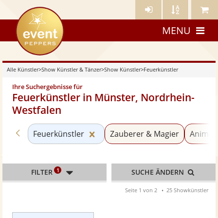
Künstler-
Künstler
Meine
eventpeppers
Login
A-
Künstle
MENU
Z
Alle Künstler
>
Show Künstler & Tänzer
>
Show Künstler
>
Feuerkünstler
Ihre Suchergebnisse für
Feuerkünstler in Münster, Nordrhein-
Westfalen
Zurück zu «Show Künstler»
Kategorie «Feuerkünstler» zurü
Feuerkünstler
Zauberer & Magier
Animati
1
FILTER
SUCHE ÄNDERN
Seite 1 von 2
25 Showkünstler