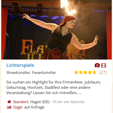
Diese
Di
Lichterspiele
Künst
Kü
(27)
5,0
Showkünstler, Feuerkünstler
stellt
ste
von
Sie suchen ein Highlight für Ihre Firmenfeier, Jubiläum,
Fotos
Vi
5
Geburtstag, Hochzeit, Stadtfest oder eine andere
bereit
ber
Sternen
Veranstaltung? Lassen Sie sich mitreißen, ...
Standort:
Hagen
(DE)
-
70 km von Münster
Gage:
auf Anfrage