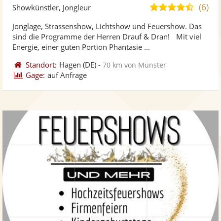
Künst
Kü
(6)
4,6
Showkünstler, Jongleur
stellt
ste
von
Jonglage, Strassenshow, Lichtshow und Feuershow. Das
Fotos
Vi
5
sind die Programme der Herren Drauf & Dran! Mit viel
bereit
ber
Sternen
Energie, einer guten Portion Phantasie ...
Standort:
Hagen
(DE)
-
70 km von Münster
Gage:
auf Anfrage