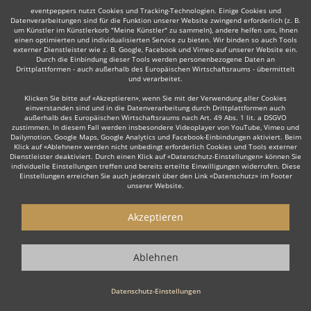
eventpeppers nutzt Cookies und Tracking-Technologien. Einige Cookies und
Datenverarbeitungen sind für die Funktion unserer Website zwingend erforderlich (z. B.
um Künstler im Künstlerkorb "Meine Künstler" zu sammeln), andere helfen uns, Ihnen
einen optimierten und individualisierten Service zu bieten. Wir binden so auch Tools
Auch interessant:
externer Dienstleister wie z. B. Google, Facebook und Vimeo auf unserer Website ein.
Durch die Einbindung dieser Tools werden personenbezogene Daten an
Drittplattformen - auch außerhalb des Europäischen Wirtschaftsraums - übermittelt
und verarbeitet.
Kabarettist & Komiker
Gedankenleser
Burlesque Tä
Klicken Sie bitte auf «Akzeptieren», wenn Sie mit der Verwendung aller Cookies
einverstanden sind und in die Datenverarbeitung durch Drittplattformen auch
außerhalb des Europäischen Wirtschaftsraums nach Art. 49 Abs. 1 lit. a DSGVO
zustimmen. In diesem Fall werden insbesondere Videoplayer von YouTube, Vimeo und
Dailymotion, Google Maps, Google Analytics und Facebook-Einbindungen aktiviert. Beim
Klick auf «Ablehnen» werden nicht unbedingt erforderlich Cookies und Tools externer
Dienstleister deaktiviert. Durch einen Klick auf «Datenschutz-Einstellungen» können Sie
individuelle Einstellungen treffen und bereits erteilte Einwilligungen widerrufen. Diese
Einstellungen erreichen Sie auch jederzeit über den Link «Datenschutz» im Footer
Wie funktioniert's?
unserer Website.
1. Kostenlos anfragen
Akzeptieren
Starten Sie mit dem Button 'Kostenlos anfragen' eine Anfrage an die für
Sie interessanten Showkünstler - also z. B. bestimmte Feuerkünstler
Ablehnen
oder auch Feuerspucker. Diesen Button finden Sie auf den jeweiligen
Künstler-Profil-Seiten.
Datenschutz-Einstellungen
2. Angebote erhalten & Details besprechen