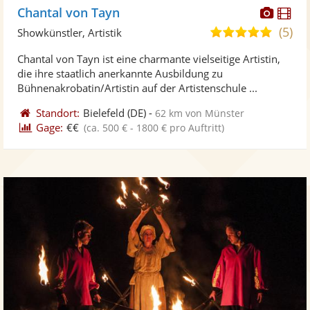
Diese
Di
Chantal von Tayn
Künst
Kü
(5)
5,0
Showkünstler, Artistik
stellt
ste
von
Chantal von Tayn ist eine charmante vielseitige Artistin,
Fotos
Vi
5
die ihre staatlich anerkannte Ausbildung zu
bereit
ber
Sternen
Bühnenakrobatin/Artistin auf der Artistenschule ...
Standort:
Bielefeld
(DE)
-
62 km von Münster
Gage:
€€
(ca. 500 € - 1800 € pro Auftritt)