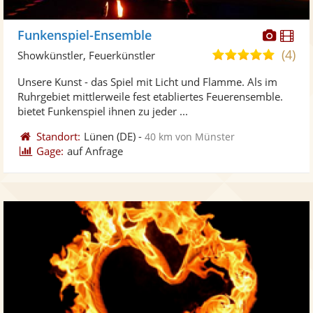
Diese
Di
Funkenspiel-Ensemble
Künst
Kü
(4)
5,0
Showkünstler, Feuerkünstler
stellt
ste
von
Unsere Kunst - das Spiel mit Licht und Flamme. Als im
Fotos
Vi
5
Ruhrgebiet mittlerweile fest etabliertes Feuerensemble.
bereit
ber
Sternen
bietet Funkenspiel ihnen zu jeder ...
Standort:
Lünen
(DE)
-
40 km von Münster
Gage:
auf Anfrage