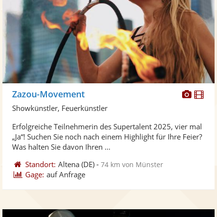
Diese
Di
Zazou-Movement
Künst
Kü
Showkünstler, Feuerkünstler
stellt
ste
Erfolgreiche Teilnehmerin des Supertalent 2025, vier mal
Fotos
Vi
„Ja“! Suchen Sie noch nach einem Highlight für Ihre Feier?
bereit
ber
Was halten Sie davon Ihren ...
Standort:
Altena
(DE)
-
74 km von Münster
Gage:
auf Anfrage