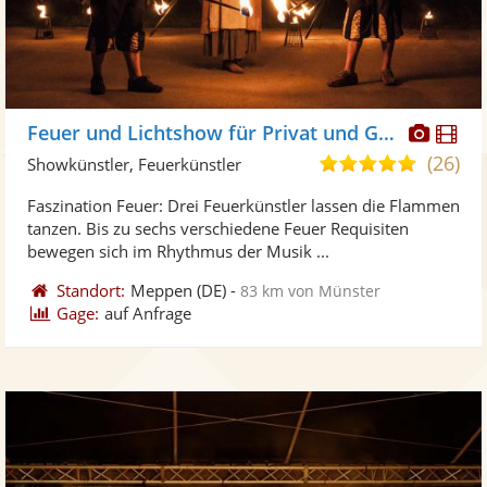
Diese
Di
Feuer und Lichtshow für Privat und Großen Events
Künst
Kü
(26)
5,0
Showkünstler, Feuerkünstler
stellt
ste
von
Faszination Feuer: Drei Feuerkünstler lassen die Flammen
Fotos
Vi
5
tanzen. Bis zu sechs verschiedene Feuer Requisiten
bereit
ber
Sternen
bewegen sich im Rhythmus der Musik ...
Standort:
Meppen
(DE)
-
83 km von Münster
Gage:
auf Anfrage