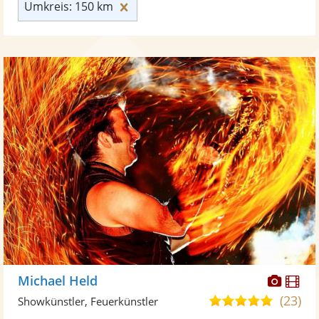
Umkreis: 150 km zurücksetzen
Umkreis: 150 km
Diese
Di
Michael Held
Künst
Kü
(23)
5,0
Showkünstler, Feuerkünstler
stellt
ste
von