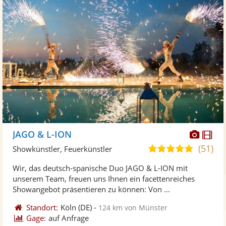
Diese
Di
JAGO & L-ION
Künst
Kü
(51)
5,0
Showkünstler, Feuerkünstler
stellt
ste
von
Wir, das deutsch-spanische Duo JAGO & L-ION mit
Fotos
Vi
5
unserem Team, freuen uns Ihnen ein facettenreiches
bereit
ber
Sternen
Showangebot präsentieren zu können: Von ...
Standort:
Köln
(DE)
-
124 km von Münster
Gage:
auf Anfrage