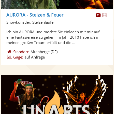
Diese
Di
AURORA - Stelzen & Feuer
Künst
Kü
Showkünstler, Stelzenläufer
stellt
ste
Ich bin AURORA und möchte Sie einladen mit mir auf
Fotos
Vi
eine Fantasiereise zu gehen! Im Jahr 2010 habe ich mir
bereit
ber
meinen großen Traum erfüllt und die ...
Standort:
Altenberge
(DE)
Gage:
auf Anfrage