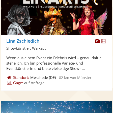
Diese
Di
Lina Zschiedich
Künst
Kü
Showkünstler, Walkact
stellt
ste
Wenn aus einem Event ein Erlebnis wird – genau dafür
Fotos
Vi
stehe ich. Ich bin professionelle Varieté- und
bereit
ber
Eventkünstlerin und biete vielseitige Show- ...
Standort:
Meschede
(DE)
-
82 km von Münster
Gage:
auf Anfrage