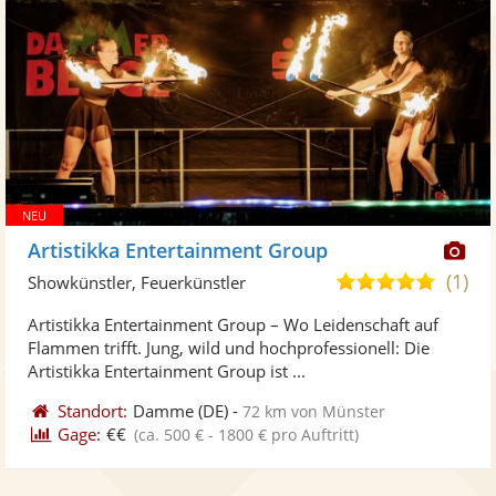
Di
Artistikka Entertainment Group
Kü
(1)
5,0
Showkünstler, Feuerkünstler
ste
von
Artistikka Entertainment Group – Wo Leidenschaft auf
Fo
5
Flammen trifft. Jung, wild und hochprofessionell: Die
ber
Sternen
Artistikka Entertainment Group ist ...
Standort:
Damme
(DE)
-
72 km von Münster
Gage:
€€
(ca. 500 € - 1800 € pro Auftritt)