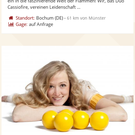
ein in die faszinierende Welt der Flammen! Wir, das Duo
bereit
ber
Sternen
Cassiofire, vereinen Leidenschaft ...
Standort:
Bochum
(DE)
-
61 km von Münster
Gage:
auf Anfrage