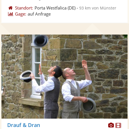
Standort:
Porta Westfalica
(DE)
-
93 km von Münster
Gage:
auf Anfrage
Diese
Di
Drauf & Dran