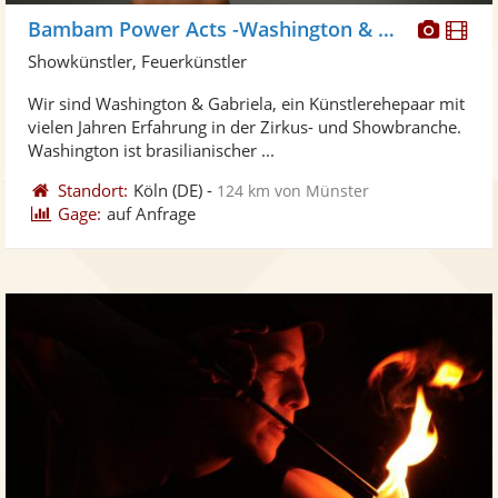
Diese
Di
Bambam Power Acts -Washington & Gabriela
Künst
Kü
Showkünstler, Feuerkünstler
stellt
ste
Wir sind Washington & Gabriela, ein Künstlerehepaar mit
Fotos
Vi
vielen Jahren Erfahrung in der Zirkus- und Showbranche.
bereit
ber
Washington ist brasilianischer ...
Standort:
Köln
(DE)
-
124 km von Münster
Gage:
auf Anfrage