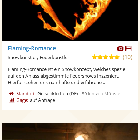
Diese
Di
Flaming-Romance
Künst
Kü
(10)
4,9
Showkünstler, Feuerkünstler
stellt
ste
von
Flaming-Romance ist ein Showkonzept, welches speziell
Fotos
Vi
5
auf den Anlass abgestimmte Feuershows inszeniert.
bereit
ber
Sternen
Hierfür stehen uns namhafte und erfahrene ...
Standort:
Gelsenkirchen
(DE)
-
59 km von Münster
Gage:
auf Anfrage