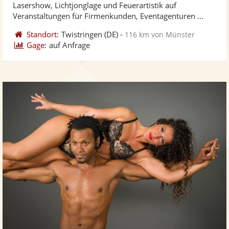
Lasershow, Lichtjonglage und Feuerartistik auf
bereit
ber
Sternen
Veranstaltungen für Firmenkunden, Eventagenturen ...
Standort:
Twistringen
(DE)
-
116 km von Münster
Gage:
auf Anfrage