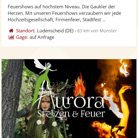
stellt
ste
Feuershows auf höchstem Niveau. Die Gaukler der
Fotos
Vi
Herzen. Mit unseren Feuershows verzaubern wir jede
bereit
ber
Hochzeitsgesellschaft, Firmenfeier, Stadtfest ...
Standort:
Lüdenscheid
(DE)
-
83 km von Münster
Gage:
auf Anfrage