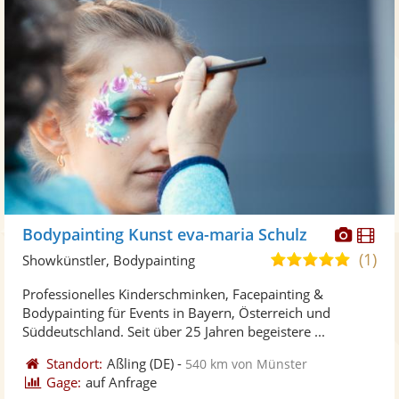
Diese
Di
Bodypainting Kunst eva-maria Schulz
Künst
Kü
(1)
5,0
Showkünstler, Bodypainting
stellt
ste
von
Professionelles Kinderschminken, Facepainting &
Fotos
Vi
5
Bodypainting für Events in Bayern, Österreich und
bereit
ber
Sternen
Süddeutschland. Seit über 25 Jahren begeistere ...
Standort:
Aßling
(DE)
-
540 km von Münster
Gage:
auf Anfrage