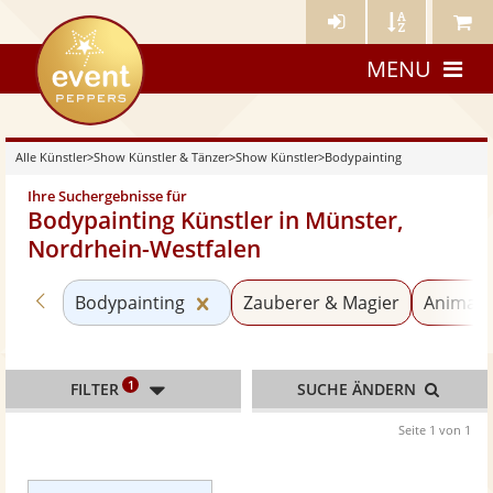
Künstler-
Künstler
Meine
eventpeppers
Login
A-
Künstle
MENU
Z
Alle Künstler
>
Show Künstler & Tänzer
>
Show Künstler
>
Bodypainting
Ihre Suchergebnisse für
Bodypainting Künstler in Münster,
Nordrhein-Westfalen
Zurück zu «Show Künstler»
Kategorie «Bodypainting» zurück
Bodypainting
Zauberer & Magier
Animati
1
FILTER
SUCHE ÄNDERN
Seite 1 von 1