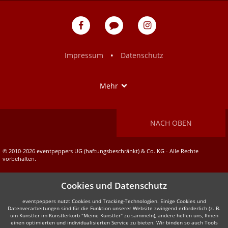
eventpeppers
Blog
eventpeppers
auf
auf
Facebook
Instagram
•
Impressum
Datenschutz
Show
Mehr
NACH OBEN
© 2010-2026 eventpeppers UG (haftungsbeschränkt) & Co. KG - Alle Rechte
vorbehalten.
Cookies und Datenschutz
eventpeppers nutzt Cookies und Tracking-Technologien. Einige Cookies und
Datenverarbeitungen sind für die Funktion unserer Website zwingend erforderlich (z. B.
um Künstler im Künstlerkorb "Meine Künstler" zu sammeln), andere helfen uns, Ihnen
einen optimierten und individualisierten Service zu bieten. Wir binden so auch Tools