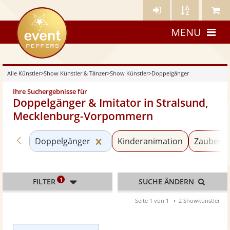
Künstler-
Künstler
Meine
eventpeppers
Login
A-
Künstle
MENU
Z
Alle Künstler
>
Show Künstler & Tänzer
>
Show Künstler
>
Doppelgänger
Ihre Suchergebnisse für
Doppelgänger & Imitator in Stralsund,
Mecklenburg-Vorpommern
Zurück zu «Show Künstler»
Kategorie «Doppelgänger» zurü
Doppelgänger
Kinderanimation
Zauberer
1
FILTER
SUCHE ÄNDERN
Seite 1 von 1
2 Showkünstler