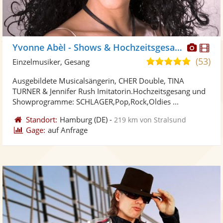
Diese
Di
Yvonne Abèl - Shows & Hochzeitsgesang
Künst
Kü
(53)
5,0
Einzelmusiker, Gesang
stellt
ste
von
Ausgebildete Musicalsängerin, CHER Double, TINA
Fotos
Vi
5
TURNER & Jennifer Rush Imitatorin.Hochzeitsgesang und
bereit
ber
Sternen
Showprogramme: SCHLAGER,Pop,Rock,Oldies ...
Standort:
Hamburg
(DE)
-
219 km von Stralsund
Gage:
auf Anfrage