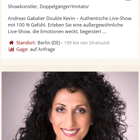
Künst
Kü
Showkünstler, Doppelgänger/Imitator
stellt
ste
Andreas Gabalier Double Kevin – Authentische Live-Show
Fotos
Vi
mit 100 % Gefühl. Erleben Sie eine außergewöhnliche
bereit
ber
Live-Show, die Emotionen weckt, begeistert ...
Standort:
Berlin
(DE)
-
199 km von Stralsund
Gage:
auf Anfrage