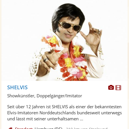
Diese
Di
SHELVIS
Künst
Kü
Showkünstler, Doppelgänger/Imitator
stellt
ste
Seit über 12 Jahren ist SHELVIS als einer der bekanntesten
Fotos
Vi
Elvis-Imitatoren Norddeutschlands bundesweit unterwegs
bereit
ber
und lässt mit seiner unterhaltsamen ...
Standort:
Hamburg
(DE)
-