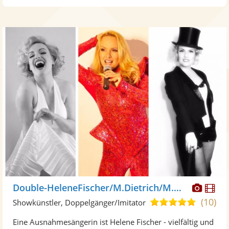
Diese
Di
Double-HeleneFischer/M.Dietrich/M.Monroe
Künst
Kü
(10)
4,9
Showkünstler, Doppelgänger/Imitator
stellt
ste
von
Eine Ausnahmesängerin ist Helene Fischer - vielfältig und
Fotos
Vi
5