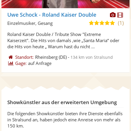
Diese
Di
Uwe Schock - Roland Kaiser Double
Künst
Kü
(1)
5,0
Einzelmusiker, Gesang
stellt
ste
von
Roland Kaiser Double / Tribute Show "Extreme
Fotos
Vi
5
Kaiserzeit". Die Hits von damals ,wie „Santa Maria“ oder
bereit
ber
Sternen
die Hits von heute „ Warum hast du nicht ...
Standort:
Rheinsberg
(DE)
-
134 km von Stralsund
Gage:
auf Anfrage
Showkünstler aus der erweiterten Umgebung
Die folgenden Showkünstler bieten ihre Dienste ebenfalls
in Stralsund an, haben jedoch eine Anreise von mehr als
150 km.