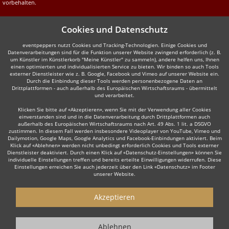
vorbehalten.
Cookies und Datenschutz
eventpeppers nutzt Cookies und Tracking-Technologien. Einige Cookies und
Datenverarbeitungen sind für die Funktion unserer Website zwingend erforderlich (z. B.
um Künstler im Künstlerkorb "Meine Künstler" zu sammeln), andere helfen uns, Ihnen
einen optimierten und individualisierten Service zu bieten. Wir binden so auch Tools
externer Dienstleister wie z. B. Google, Facebook und Vimeo auf unserer Website ein.
Durch die Einbindung dieser Tools werden personenbezogene Daten an
Drittplattformen - auch außerhalb des Europäischen Wirtschaftsraums - übermittelt
und verarbeitet.
Klicken Sie bitte auf «Akzeptieren», wenn Sie mit der Verwendung aller Cookies
einverstanden sind und in die Datenverarbeitung durch Drittplattformen auch
außerhalb des Europäischen Wirtschaftsraums nach Art. 49 Abs. 1 lit. a DSGVO
zustimmen. In diesem Fall werden insbesondere Videoplayer von YouTube, Vimeo und
Dailymotion, Google Maps, Google Analytics und Facebook-Einbindungen aktiviert. Beim
Klick auf «Ablehnen» werden nicht unbedingt erforderlich Cookies und Tools externer
Dienstleister deaktiviert. Durch einen Klick auf «Datenschutz-Einstellungen» können Sie
individuelle Einstellungen treffen und bereits erteilte Einwilligungen widerrufen. Diese
Einstellungen erreichen Sie auch jederzeit über den Link «Datenschutz» im Footer
unserer Website.
Akzeptieren
Ablehnen