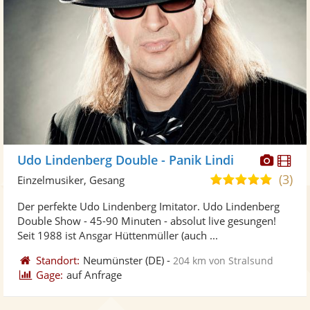
Diese
Di
Udo Lindenberg Double - Panik Lindi
Künst
Kü
(3)
5,0
Einzelmusiker, Gesang
stellt
ste
von
Der perfekte Udo Lindenberg Imitator. Udo Lindenberg
Fotos
Vi
5
Double Show - 45-90 Minuten - absolut live gesungen!
bereit
ber
Sternen
Seit 1988 ist Ansgar Hüttenmüller (auch ...
Standort:
Neumünster
(DE)
-
204 km von Stralsund
Gage:
auf Anfrage