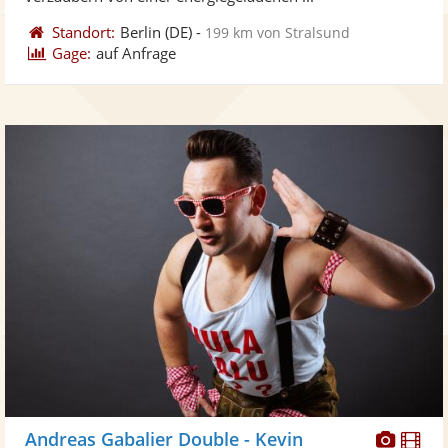
Standort:
Berlin
(DE)
-
199 km von Stralsund
Gage:
auf Anfrage
Diese
Di
Andreas Gabalier Double - Kevin