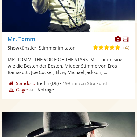
Diese
Di
Mr. Tomm
Künst
Kü
(4)
5,0
Showkünstler, Stimmenimitator
stellt
ste
von
MR. TOMM, THE VOICE OF THE STARS. Mr. Tomm singt
Fotos
Vi
5
wie die Besten der Besten. Mit der Stimme von Eros
bereit
ber
Sternen
Ramazotti, Joe Cocker, Elvis, Michael Jackson, ...
Standort:
Berlin
(DE)
-
199 km von Stralsund
Gage:
auf Anfrage