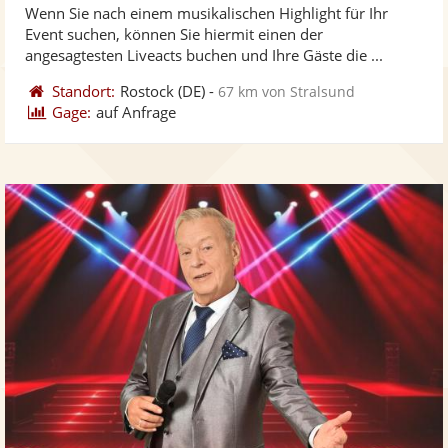
Wenn Sie nach einem musikalischen Highlight für Ihr
Fotos
Vi
5
Event suchen, können Sie hiermit einen der
bereit
ber
Sternen
angesagtesten Liveacts buchen und Ihre Gäste die ...
Standort:
Rostock
(DE)
-
67 km von Stralsund
Gage:
auf Anfrage