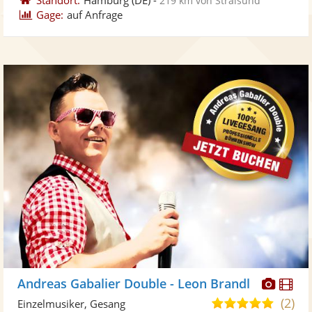
219 km von Stralsund
Gage:
auf Anfrage
Diese
Di
Andreas Gabalier Double - Leon Brandl
Künst
Kü
(2)
5,0
Einzelmusiker, Gesang