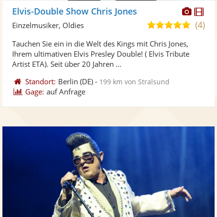
Diese
Di
Elvis-Double Show Chris Jones
Künst
Kü
(4)
5,0
Einzelmusiker, Oldies
stellt
ste
von
Tauchen Sie ein in die Welt des Kings mit Chris Jones,
Fotos
Vi
5
Ihrem ultimativen Elvis Presley Double! ( Elvis Tribute
bereit
ber
Sternen
Artist ETA). Seit über 20 Jahren ...
Standort:
Berlin
(DE)
-
199 km von Stralsund
Gage:
auf Anfrage