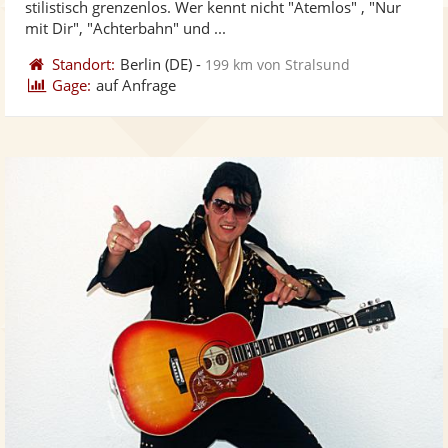
stilistisch grenzenlos. Wer kennt nicht "Atemlos" , "Nur
bereit
ber
Sternen
mit Dir", "Achterbahn" und ...
Standort:
Berlin
(DE)
-
199 km von Stralsund
Gage:
auf Anfrage