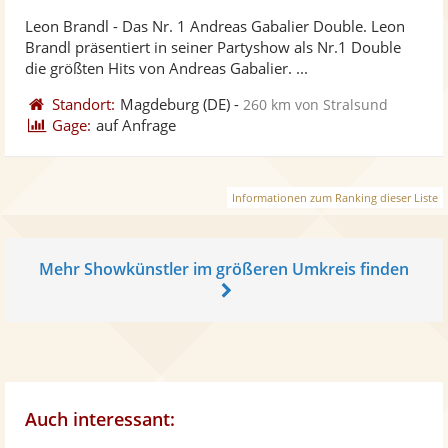
stellt
ste
von
Leon Brandl - Das Nr. 1 Andreas Gabalier Double. Leon
Fotos
Vi
5
Brandl präsentiert in seiner Partyshow als Nr.1 Double
bereit
ber
Sternen
die größten Hits von Andreas Gabalier. ...
Standort:
Magdeburg
(DE)
-
260 km von Stralsund
Gage:
auf Anfrage
Informationen zum Ranking dieser Liste
Mehr Showkünstler im größeren Umkreis finden
Auch interessant: