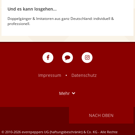
Und es kann losgehen...
Doppelgänger & Imitatoren aus ganz Deutschland: individuell &
professionell.
eventpeppers
Blog
eventpeppers
auf
auf
Facebook
Instagram
•
Impressum
Datenschutz
Show
Mehr
NACH OBEN
© 2010-2026 eventpeppers UG (haftungsbeschränkt) & Co. KG - Alle Rechte