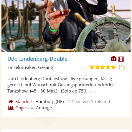
Diese
Di
Udo Lindenberg-Double
Künst
Kü
(1)
5,0
Einzelmusiker, Gesang
stellt
ste
von
Udo Lindenberg Doubleshow - live gesungen, lässig
Fotos
Vi
5
gerockt, auf Wunsch mit Gesangspartnerin und/oder
bereit
ber
Sternen
Tanzshow. (45 - 60 Min.) - (Solo ab 750,- ...
Standort:
Hamburg
(DE)
-
219 km von Stralsund
Gage:
auf Anfrage