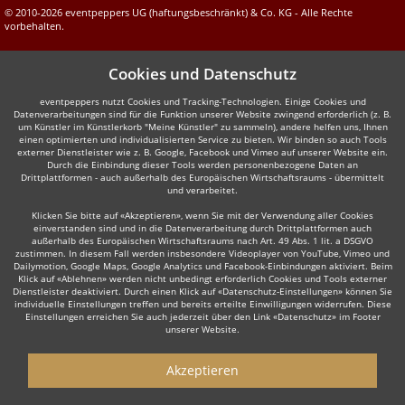
© 2010-2026 eventpeppers UG (haftungsbeschränkt) & Co. KG - Alle Rechte
vorbehalten.
Cookies und Datenschutz
eventpeppers nutzt Cookies und Tracking-Technologien. Einige Cookies und
Datenverarbeitungen sind für die Funktion unserer Website zwingend erforderlich (z. B.
um Künstler im Künstlerkorb "Meine Künstler" zu sammeln), andere helfen uns, Ihnen
einen optimierten und individualisierten Service zu bieten. Wir binden so auch Tools
externer Dienstleister wie z. B. Google, Facebook und Vimeo auf unserer Website ein.
Durch die Einbindung dieser Tools werden personenbezogene Daten an
Drittplattformen - auch außerhalb des Europäischen Wirtschaftsraums - übermittelt
und verarbeitet.
Klicken Sie bitte auf «Akzeptieren», wenn Sie mit der Verwendung aller Cookies
einverstanden sind und in die Datenverarbeitung durch Drittplattformen auch
außerhalb des Europäischen Wirtschaftsraums nach Art. 49 Abs. 1 lit. a DSGVO
zustimmen. In diesem Fall werden insbesondere Videoplayer von YouTube, Vimeo und
Dailymotion, Google Maps, Google Analytics und Facebook-Einbindungen aktiviert. Beim
Klick auf «Ablehnen» werden nicht unbedingt erforderlich Cookies und Tools externer
Dienstleister deaktiviert. Durch einen Klick auf «Datenschutz-Einstellungen» können Sie
individuelle Einstellungen treffen und bereits erteilte Einwilligungen widerrufen. Diese
Einstellungen erreichen Sie auch jederzeit über den Link «Datenschutz» im Footer
unserer Website.
Akzeptieren