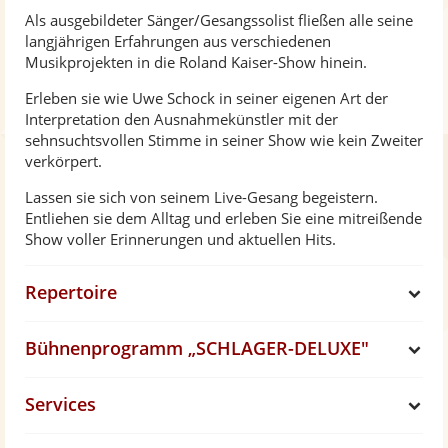
Als ausgebildeter Sänger/Gesangssolist fließen alle seine
langjährigen Erfahrungen aus verschiedenen
Musikprojekten in die Roland Kaiser-Show hinein.
Erleben sie wie Uwe Schock in seiner eigenen Art der
Interpretation den Ausnahmekünstler mit der
sehnsuchtsvollen Stimme in seiner Show wie kein Zweiter
verkörpert.
Lassen sie sich von seinem Live-Gesang begeistern.
Entliehen sie dem Alltag und erleben Sie eine mitreißende
Show voller Erinnerungen und aktuellen Hits.
Repertoire
S
Bühnenprogramm „SCHLAGER-DELUXE"
h
S
Services
o
h
S