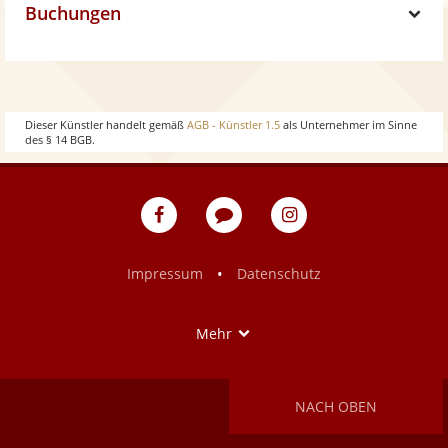
w
Buchungen
o
h
S
w
o
h
w
o
Dieser Künstler handelt gemäß
AGB - Künstler 1.5
als Unternehmer im Sinne
des § 14 BGB.
w
eventpeppers
Blog
eventpeppers
auf
auf
Facebook
Instagram
•
Impressum
Datenschutz
Show
Mehr
NACH OBEN