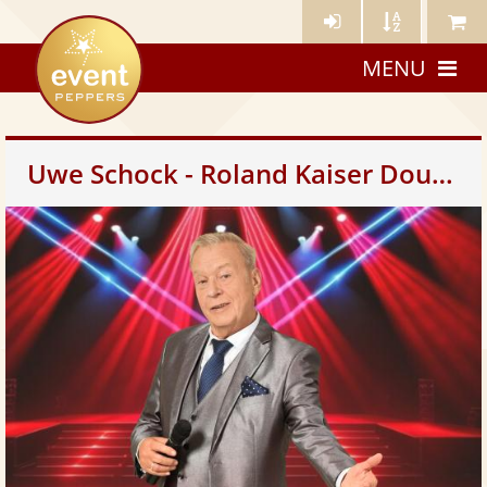
Künstler-
Künstler
Meine
eventpeppers
Login
A-
Künstle
MENU
Z
Uwe Schock - Roland Kaiser Double