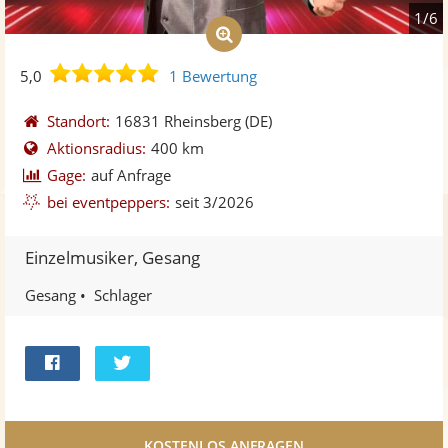
1/6
5,0
5,0
1 Bewertung
von
5
Standort:
16831 Rheinsberg
(DE)
Sternen
Aktionsradius:
400 km
Gage:
auf Anfrage
bei eventpeppers:
seit 3/2026
Einzelmusiker, Gesang
Gesang
Schlager
Bei
Twittern
Facebook
teilen