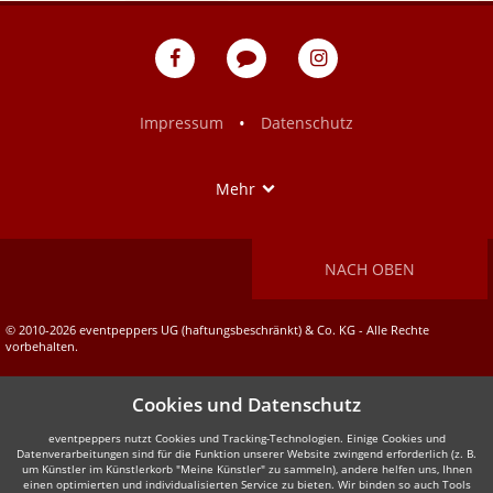
eventpeppers
Blog
eventpeppers
auf
auf
Facebook
Instagram
•
Impressum
Datenschutz
Show
Mehr
NACH OBEN
© 2010-2026 eventpeppers UG (haftungsbeschränkt) & Co. KG - Alle Rechte
vorbehalten.
Cookies und Datenschutz
eventpeppers nutzt Cookies und Tracking-Technologien. Einige Cookies und
Datenverarbeitungen sind für die Funktion unserer Website zwingend erforderlich (z. B.
um Künstler im Künstlerkorb "Meine Künstler" zu sammeln), andere helfen uns, Ihnen
einen optimierten und individualisierten Service zu bieten. Wir binden so auch Tools