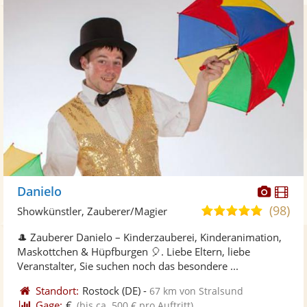
Diese
Di
Danielo
Künst
Kü
(98)
4,9
Showkünstler, Zauberer/Magier
stellt
ste
von
🎩 Zauberer Danielo – Kinderzauberei, Kinderanimation,
Fotos
Vi
5
Maskottchen & Hüpfburgen 🎈. Liebe Eltern, liebe
bereit
ber
Sternen
Veranstalter, Sie suchen noch das besondere ...
Standort:
Rostock
(DE)
-
67 km von Stralsund
Gage:
€
(bis ca. 500 € pro Auftritt)