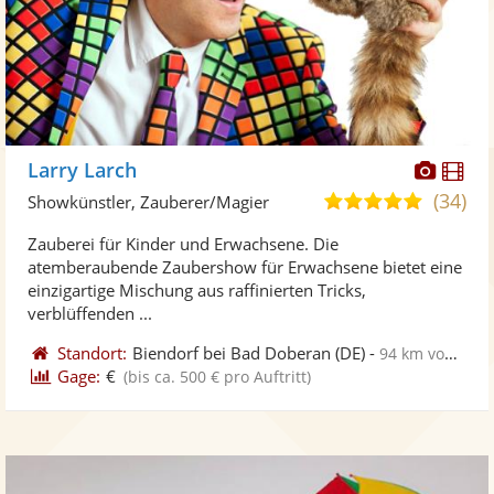
Diese
Di
Larry Larch
Künst
Kü
(34)
4,9
Showkünstler, Zauberer/Magier
stellt
ste
von
Zauberei für Kinder und Erwachsene. Die
Fotos
Vi
5
atemberaubende Zaubershow für Erwachsene bietet eine
bereit
ber
Sternen
einzigartige Mischung aus raffinierten Tricks,
verblüffenden ...
Standort:
Biendorf bei Bad Doberan
(DE)
-
94 km von Stralsund
Gage:
€
(bis ca. 500 € pro Auftritt)