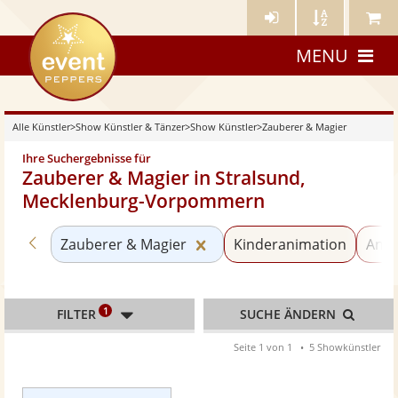
Künstler-
Künstler
Meine
eventpeppers
Login
A-
Künstle
MENU
Z
Alle Künstler
>
Show Künstler & Tänzer
>
Show Künstler
>
Zauberer & Magier
Ihre Suchergebnisse für
Zauberer & Magier in Stralsund,
Mecklenburg-Vorpommern
Zurück zu «Show Künstler»
Kategorie «Zauberer & Mag
Zauberer & Magier
Kinderanimation
Anim
1
FILTER
SUCHE ÄNDERN
Seite 1 von 1
5 Showkünstler