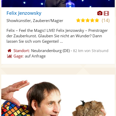
Diese
Di
Felix Jenzowsky
Künst
Kü
(14)
5,0
Showkünstler, Zauberer/Magier
stellt
ste
von
Felix – Feel the Magic! LIVE! Felix Jenzowsky – Preisträger
Fotos
Vi
5
der Zauberkunst. Glauben Sie nicht an Wunder? Dann
bereit
ber
Sternen
lassen Sie sich vom Gegenteil ...
Standort:
Neubrandenburg
(DE)
-
82 km von Stralsund
Gage:
auf Anfrage