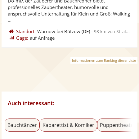
Do-miX der Zauberer und Bauchredner bietet
Fotos
Vi
5
professionelles Zaubertheater, humorvolle und
bereit
ber
Sternen
anspruchsvolle Unterhaltung für Klein und Groß: Walking
...
Standort:
Warnow bei Bützow
(DE)
-
98 km von Stralsund
Gage:
auf Anfrage
Informationen zum Ranking dieser Liste
Auch interessant:
Bauchtänzer
Kabarettist & Komiker
Puppentheater