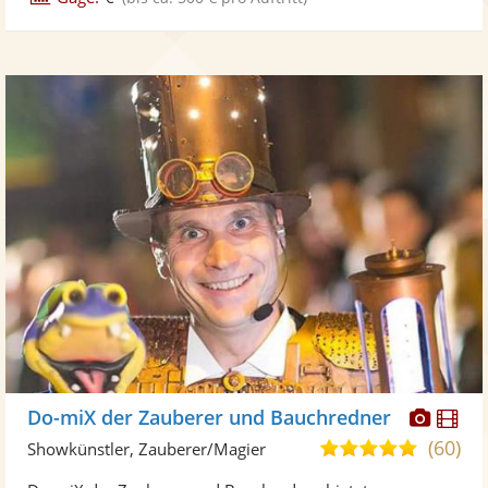
Diese
Di
Do-miX der Zauberer und Bauchredner
Künst
Kü
(60)
4,9
Showkünstler, Zauberer/Magier
stellt
ste
von