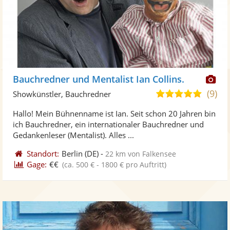
Di
Bauchredner und Mentalist Ian Collins.
Kü
(9)
4,9
Showkünstler, Bauchredner
ste
von
Hallo! Mein Bühnenname ist Ian. Seit schon 20 Jahren bin
Fo
5
ich Bauchredner, ein internationaler Bauchredner und
ber
Sternen
Gedankenleser (Mentalist). Alles ...
Standort:
Berlin
(DE)
-
22 km von Falkensee
Gage:
€€
(ca. 500 € - 1800 € pro Auftritt)