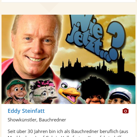
Di
Eddy Steinfatt
Kü
Showkünstler, Bauchredner
ste
Seit über 30 Jahren bin ich als Bauchredner beruflich (aus
Fo