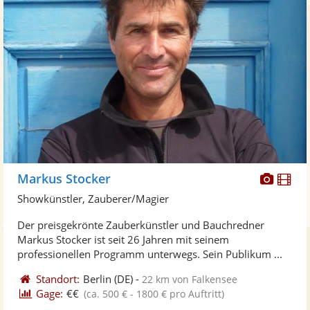
Diese
Di
Markus Stocker
Künst
Kü
Showkünstler, Zauberer/Magier
stellt
ste
Der preisgekrönte Zauberkünstler und Bauchredner
Fotos
Vi
Markus Stocker ist seit 26 Jahren mit seinem
bereit
ber
professionellen Programm unterwegs. Sein Publikum ...
Standort:
Berlin
(DE)
-
22 km von Falkensee
Gage:
€€
(ca. 500 € - 1800 € pro Auftritt)