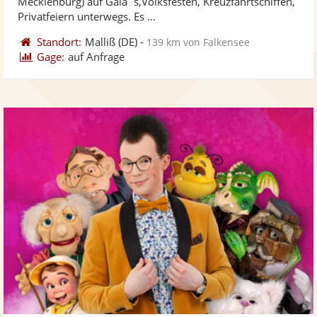
Mecklenburg) auf Gala`s,Volksfesten, Kreuzfahrtschiffen,
ber
Privatfeiern unterwegs. Es ...
Standort:
Malliß
(DE)
-
139 km von Falkensee
Gage:
auf Anfrage