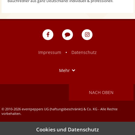
Bauchredner aus ganz Deutschland: individuell & professionell.
eventpeppers
Blog
eventpeppers
auf
auf
Facebook
Instagram
•
Impressum
Datenschutz
Show
Mehr
NACH OBEN
© 2010-2026 eventpeppers UG (haftungsbeschränkt) & Co. KG - Alle Rechte
vorbehalten.
Cookies und Datenschutz