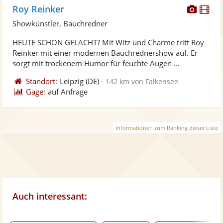
Diese
Di
Roy Reinker
Künst
Kü
Showkünstler, Bauchredner
stellt
ste
HEUTE SCHON GELACHT? Mit Witz und Charme tritt Roy
Fotos
Vi
Reinker mit einer modernen Bauchrednershow auf. Er
bereit
ber
sorgt mit trockenem Humor für feuchte Augen ...
Standort:
Leipzig
(DE)
-
142 km von Falkensee
Gage:
auf Anfrage
Informationen zum Ranking dieser Liste
Auch interessant: