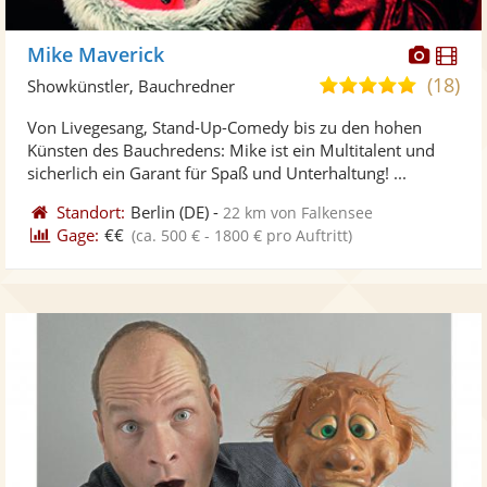
Diese
Di
Mike Maverick
Künst
Kü
(18)
5,0
Showkünstler, Bauchredner
stellt
ste
von
Von Livegesang, Stand-Up-Comedy bis zu den hohen
Fotos
Vi
5
Künsten des Bauchredens: Mike ist ein Multitalent und
bereit
ber
Sternen
sicherlich ein Garant für Spaß und Unterhaltung! ...
Standort:
Berlin
(DE)
-
22 km von Falkensee
Gage:
€€
(ca. 500 € - 1800 € pro Auftritt)