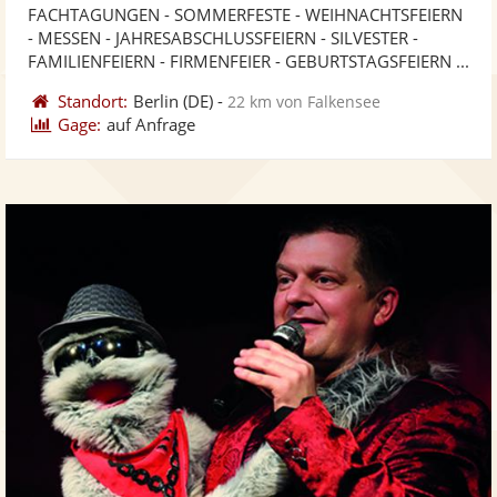
FACHTAGUNGEN - SOMMERFESTE - WEIHNACHTSFEIERN
Fotos
Vi
5
- MESSEN - JAHRESABSCHLUSSFEIERN - SILVESTER -
bereit
ber
Sternen
FAMILIENFEIERN - FIRMENFEIER - GEBURTSTAGSFEIERN ...
Standort:
Berlin
(DE)
-
22 km von Falkensee
Gage:
auf Anfrage