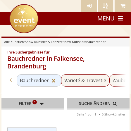
Künstler-
Künstler
Meine
eventpeppers
Login
A-
Künstle
MENU
Z
Alle Künstler
>
Show Künstler & Tänzer
>
Show Künstler
>
Bauchredner
Ihre Suchergebnisse für
Bauchredner in Falkensee,
Brandenburg
Zurück zu «Show Künstler»
Kategorie «Bauchredner» zurück
Bauchredner
Varieté & Travestie
Zaubere
1
FILTER
SUCHE ÄNDERN
Seite 1 von 1
6 Showkünstler