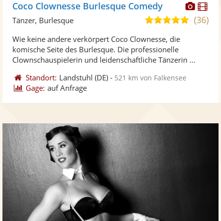
Diese
Di
Coco Clownesse Burlesque Comedy
Künst
Kü
(36)
5,0
Tänzer, Burlesque
stellt
ste
von
Wie keine andere verkörpert Coco Clownesse, die
Fotos
Vi
5
komische Seite des Burlesque. Die professionelle
bereit
ber
Sternen
Clownschauspielerin und leidenschaftliche Tänzerin ...
Standort:
Landstuhl
(DE)
-
521 km von Falkensee
Gage:
auf Anfrage