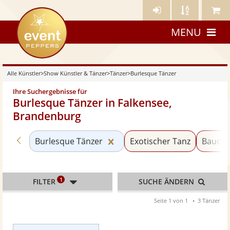
Künstler-
Künstler
Meine
eventpeppers
Login
A-
Künstle
MENU
Z
Alle Künstler
>
Show Künstler & Tänzer
>
Tänzer
>
Burlesque Tänzer
Ihre Suchergebnisse für
Burlesque Tänzer in Falkensee,
Brandenburg
Zurück zu «Tänzer»
Kategorie «Burlesque Tänzer
Burlesque Tänzer
Exotischer Tanz
Baucht
1
FILTER
SUCHE ÄNDERN
Seite 1 von 1
3 Tänzer