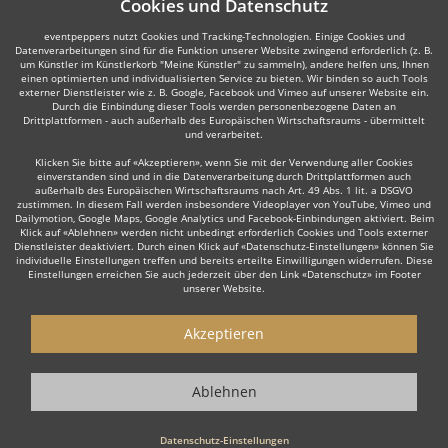
Cookies und Datenschutz
eventpeppers nutzt Cookies und Tracking-Technologien. Einige Cookies und
Datenverarbeitungen sind für die Funktion unserer Website zwingend erforderlich (z. B.
um Künstler im Künstlerkorb "Meine Künstler" zu sammeln), andere helfen uns, Ihnen
einen optimierten und individualisierten Service zu bieten. Wir binden so auch Tools
externer Dienstleister wie z. B. Google, Facebook und Vimeo auf unserer Website ein.
Durch die Einbindung dieser Tools werden personenbezogene Daten an
Drittplattformen - auch außerhalb des Europäischen Wirtschaftsraums - übermittelt
und verarbeitet.
Klicken Sie bitte auf «Akzeptieren», wenn Sie mit der Verwendung aller Cookies
einverstanden sind und in die Datenverarbeitung durch Drittplattformen auch
außerhalb des Europäischen Wirtschaftsraums nach Art. 49 Abs. 1 lit. a DSGVO
zustimmen. In diesem Fall werden insbesondere Videoplayer von YouTube, Vimeo und
Dailymotion, Google Maps, Google Analytics und Facebook-Einbindungen aktiviert. Beim
Klick auf «Ablehnen» werden nicht unbedingt erforderlich Cookies und Tools externer
Dienstleister deaktiviert. Durch einen Klick auf «Datenschutz-Einstellungen» können Sie
individuelle Einstellungen treffen und bereits erteilte Einwilligungen widerrufen. Diese
Einstellungen erreichen Sie auch jederzeit über den Link «Datenschutz» im Footer
unserer Website.
Akzeptieren
Ablehnen
Datenschutz-Einstellungen