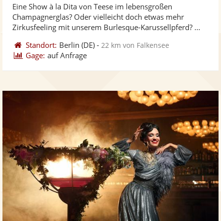
Eine Show à la Dita von Teese im lebensgroßen
Fotos
Vi
5
Champagnerglas? Oder vielleicht doch etwas mehr
bereit
ber
Sternen
Zirkusfeeling mit unserem Burlesque-Karussellpferd? ...
Standort:
Berlin
(DE)
-
22 km von Falkensee
Gage:
auf Anfrage