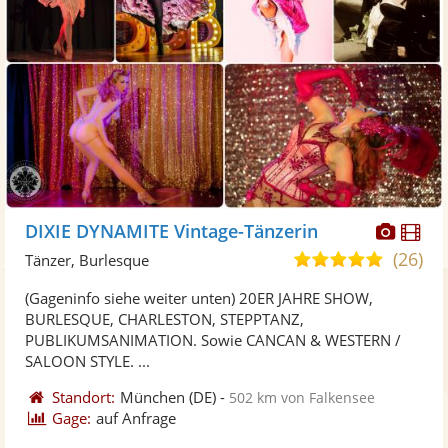
Diese
Di
DIXIE DYNAMITE Vintage-Tänzerin
Künst
Kü
(26)
5,0
Tänzer, Burlesque
stellt
ste
von
(Gageninfo siehe weiter unten) 20ER JAHRE SHOW,
Fotos
Vi
5
BURLESQUE, CHARLESTON, STEPPTANZ,
bereit
ber
Sternen
PUBLIKUMSANIMATION. Sowie CANCAN & WESTERN /
SALOON STYLE. ...
Standort:
München
(DE)
-
502 km von Falkensee
Gage:
auf Anfrage