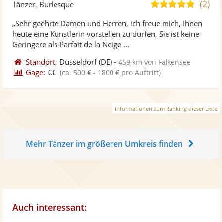
Künst
Kü
(2)
5,0
Tänzer, Burlesque
stellt
ste
von
„Sehr geehrte Damen und Herren, ich freue mich, Ihnen
Fotos
Vi
5
heute eine Künstlerin vorstellen zu dürfen, Sie ist keine
bereit
ber
Sternen
Geringere als Parfait de la Neige ...
Standort:
Düsseldorf
(DE)
-
459 km von Falkensee
Gage:
€€
(ca. 500 € - 1800 € pro Auftritt)
Informationen zum Ranking dieser Liste
Mehr Tänzer im größeren Umkreis finden
Auch interessant: