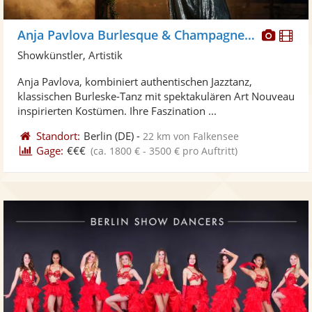
Diese
Di
Anja Pavlova Burlesque & Champagnerglass
Künst
Kü
Showkünstler, Artistik
stellt
ste
Anja Pavlova, kombiniert authentischen Jazztanz,
Fotos
Vi
klassischen Burleske-Tanz mit spektakulären Art Nouveau
bereit
ber
inspirierten Kostümen. Ihre Faszination ...
Standort:
Berlin
(DE)
-
22 km von Falkensee
Gage:
€€€
(ca. 1800 € - 3500 € pro Auftritt)