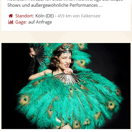
bereit
ber
Sternen
Shows und außergewöhnliche Performances ...
Standort:
Köln
(DE)
-
459 km von Falkensee
Gage:
auf Anfrage