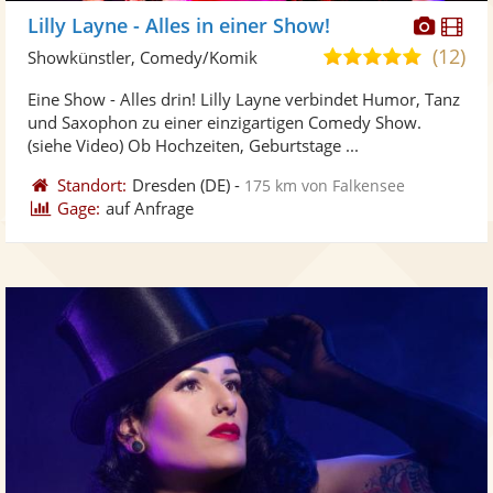
Diese
Di
Lilly Layne - Alles in einer Show!
Künst
Kü
(12)
5,0
Showkünstler, Comedy/Komik
stellt
ste
von
Eine Show - Alles drin! Lilly Layne verbindet Humor, Tanz
Fotos
Vi
5
und Saxophon zu einer einzigartigen Comedy Show.
bereit
ber
Sternen
(siehe Video) Ob Hochzeiten, Geburtstage ...
Standort:
Dresden
(DE)
-
175 km von Falkensee
Gage:
auf Anfrage