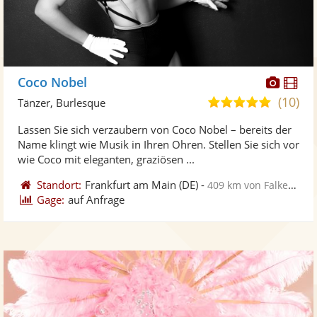
Diese
Di
Coco Nobel
Künst
Kü
(10)
5,0
Tänzer, Burlesque
stellt
ste
von
Lassen Sie sich verzaubern von Coco Nobel – bereits der
Fotos
Vi
5
Name klingt wie Musik in Ihren Ohren. Stellen Sie sich vor
bereit
ber
Sternen
wie Coco mit eleganten, graziösen ...
Standort:
Frankfurt am Main
(DE)
-
409 km von Falkensee
Gage:
auf Anfrage