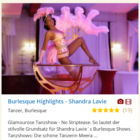
Diese
Di
Burlesque Highlights - Shandra Lavie
Künst
Kü
(19)
5,0
Tänzer, Burlesque
stellt
ste
von
Glamouröse Tanzshow - No Striptease. So lautet der
Fotos
Vi
5
stilvolle Grundsatz für Shandra Lavie´s Burlesque Shows.
bereit
ber
Sternen
Tanzshows: Die schöne Tänzerin Meera ...