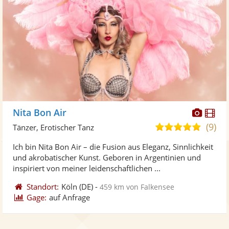
Diese
Di
Nita Bon Air
Künst
Kü
(9)
4,8
Tänzer, Erotischer Tanz
stellt
ste
von
Ich bin Nita Bon Air – die Fusion aus Eleganz, Sinnlichkeit
Fotos
Vi
5
und akrobatischer Kunst. Geboren in Argentinien und
bereit
ber
Sternen
inspiriert von meiner leidenschaftlichen ...
Standort:
Köln
(DE)
-
459 km von Falkensee
Gage:
auf Anfrage