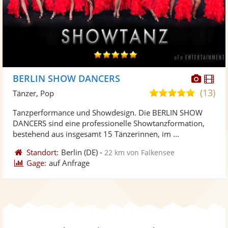
Diese
Di
BERLIN SHOW DANCERS
Künst
Kü
(13)
5,0
Tänzer, Pop
stellt
ste
von
Tanzperformance und Showdesign. Die BERLIN SHOW
Fotos
Vi
5
DANCERS sind eine professionelle Showtanzformation,
bereit
ber
Sternen
bestehend aus insgesamt 15 Tänzerinnen, im ...
Standort:
Berlin
(DE)
-
22 km von Falkensee
Gage:
auf Anfrage