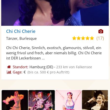
Di
Chi Chi Cherie
Kü
(17)
4,8
Tänzer, Burlesque
ste
von
Chi Chi Cherie, Sinnlich, exotisch, glamourös, stilvoll, ein
Fo
5
wenig frivol und frech, aber niemals billig. Chi Chi Cherie
ber
Sternen
ist DER Leckerbissen ...
Standort:
Hamburg
(DE)
-
233 km von Falkensee
Gage:
€
(bis ca. 500 € pro Auftritt)