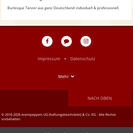
Burlesque Tänzer aus ganz Deutschland: individuell & professionell.
eventpeppers
Blog
eventpeppers
auf
auf
Facebook
Instagram
•
Impressum
Datenschutz
Show
Mehr
NACH OBEN
© 2010-2026 eventpeppers UG (haftungsbeschränkt) & Co. KG - Alle Rechte
vorbehalten.