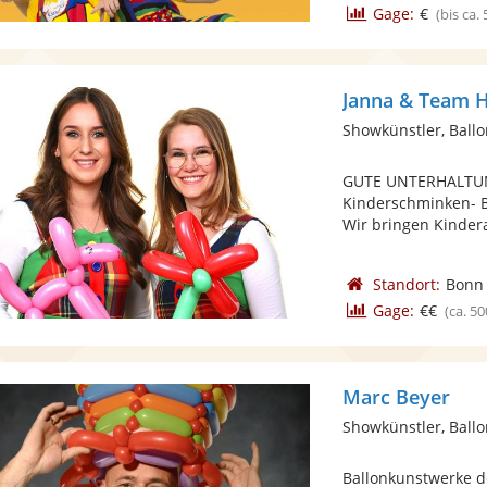
Gage:
€
(bis ca.
Janna & Team H
Showkünstler, Ballo
GUTE UNTERHALTUNG
Kinderschminken- Ba
Wir bringen Kindera
Standort:
Bonn
Gage:
€€
(ca. 50
Marc Beyer
Showkünstler, Ballo
Ballonkunstwerke d