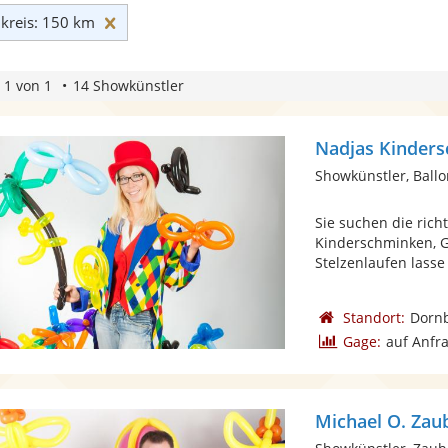
Umkreis: 150 km zurücksetzen
reis: 150 km
 1 von 1
14 Showkünstler
Nadjas Kinders
Showkünstler, Ballo
Sie suchen die rich
Kinderschminken, G
Stelzenlaufen lasse 
Standort:
Dorn
Gage:
auf Anfr
Michael O. Zau