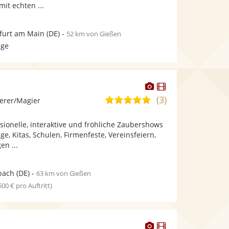
it echten ...
furt am Main
(DE)
-
52 km von Gießen
age
Dieser
Dieser
Künstler
Künstler
(3)
4,8
erer/Magier
stellt
stellt
von
Fotos
Videos
ssionelle, interaktive und fröhliche Zaubershows
5
bereit.
bereit.
ge, Kitas, Schulen, Firmenfeste, Vereinsfeiern,
Sternen
en ...
bach
(DE)
-
63 km von Gießen
 500 € pro Auftritt)
Dieser
Dieser