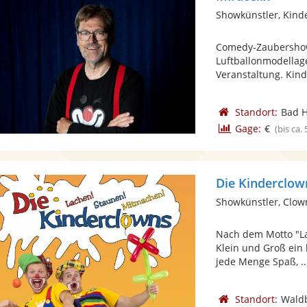
Showkünstler, Kind
Comedy-Zaubershow 
Luftballonmodellag
Veranstaltung. Kinde
Standort:
Bad 
Gage:
€
(bis ca.
Die Kinderclow
Showkünstler, Clow
Nach dem Motto "L
Klein und Groß ein
jede Menge Spaß, ..
Standort:
Waldb