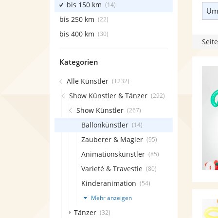
bis 150 km
(14)
Umk
bis 250 km
(22)
bis 400 km
(30)
Seite
Kategorien
Alle Künstler
(1232)
Show Künstler & Tänzer
(292)
Show Künstler
(267)
Ballonkünstler
(14)
Zauberer & Magier
(95)
Animationskünstler
(85)
Varieté & Travestie
(80)
Kinderanimation
(54)
Mehr anzeigen
Tänzer
(32)