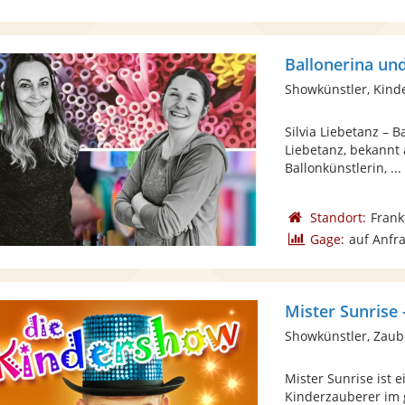
Ballonerina un
Showkünstler, Kind
Silvia Liebetanz – B
Liebetanz, bekannt a
Ballonkünstlerin, ...
Standort:
Frank
Gage:
auf Anfr
Mister Sunrise
Showkünstler, Zaub
Mister Sunrise ist 
Kinderzauberer im 