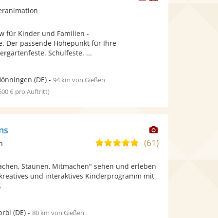
Künstler
Künstler
eranimation
stellt
stellt
Fotos
Videos
für Kinder und Familien -
bereit.
bereit.
e. Der passende Höhepunkt für Ihre
rgartenfeste. Schulfeste. ...
Hönningen
(DE)
-
94 km von Gießen
 500 € pro Auftritt)
Dieser
ns
Künstler
(61)
5,0
n
stellt
von
Fotos
achen, Staunen, Mitmachen" sehen und erleben
5
bereit.
 kreatives und interaktives Kinderprogramm mit
Sternen
.
röl
(DE)
-
80 km von Gießen