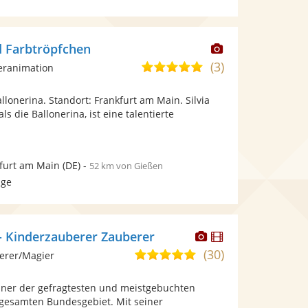
Dieser
d Farbtröpfchen
Künstler
(3)
5,0
eranimation
stellt
von
Fotos
allonerina. Standort: Frankfurt am Main. Silvia
5
bereit.
ls die Ballonerina, ist eine talentierte
Sternen
furt am Main
(DE)
-
52 km von Gießen
age
Dieser
Dieser
 - Kinderzauberer Zauberer
Künstler
Künstler
(30)
5,0
erer/Magier
stellt
stellt
von
Fotos
Videos
einer der gefragtesten und meistgebuchten
5
bereit.
bereit.
gesamten Bundesgebiet. Mit seiner
Sternen