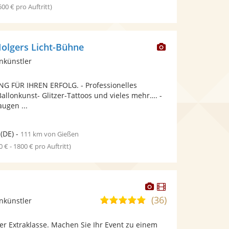
 500 € pro Auftritt)
Dieser
olgers Licht-Bühne
Künstler
nkünstler
stellt
Fotos
 FÜR IHREN ERFOLG. - Professionelles
bereit.
llonkunst- Glitzer-Tattoos und vieles mehr…. -
ugen ...
(DE)
-
111 km von Gießen
0 € - 1800 € pro Auftritt)
Dieser
Dieser
Künstler
Künstler
(36)
5,0
nkünstler
stellt
stellt
von
Fotos
Videos
er Extraklasse. Machen Sie Ihr Event zu einem
5