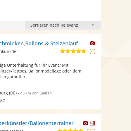
Dieser
chminken,Ballons & Stelzenlauf
Künstler
(4)
5,0
nkünstler
stellt
von
Fotos
tige Unterhaltung für Ihr Event? Mit
5
bereit.
litzer-Tattoos, Ballonmodellage oder dem
Sternen
ich garantiert ...
burg
(DE)
-
45 km von Gießen
age
Dieser
Dieser
berkünstler/Ballonentertainer
Künstler
Künstler
(24)
4,9