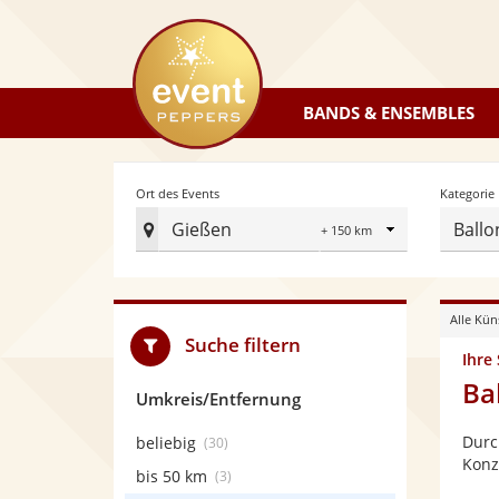
eventpeppers
BANDS & ENSEMBLES
Radius
Ort des Events
Kategorie
Gießen
Ballo
Ort
des
Events
Alle Kün
festlegen
Suche filtern
Ihre
Ba
Umkreis/Entfernung
Durc
beliebig
(30)
Konz
bis 50 km
(3)