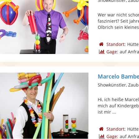
Showkünstler, Zaub
Wer war nicht scho
fasziniert? Seit Ja
Olbrich sein kleines 
Standort:
Hütt
Gage:
auf Anfr
Marcelo Bambe
Showkünstler, Zaub
Hi, ich heiße Marce
mich auf Kindergebu
ist mir ...
Standort:
Hütt
Gage:
auf Anfr