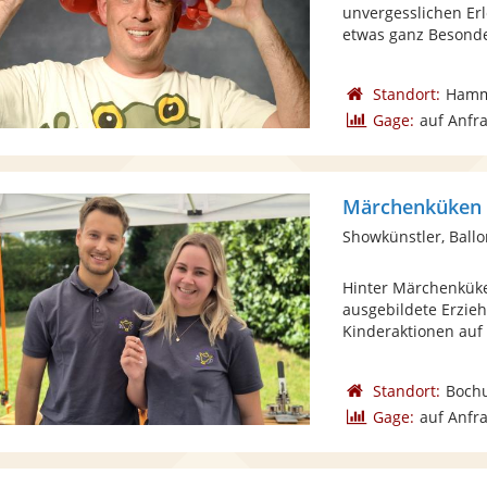
unvergesslichen Er
etwas ganz Besonder
Standort:
Ham
Gage:
auf Anfr
Märchenküken 
Showkünstler, Ballo
Hinter Märchenküke
ausgebildete Erzieh
Kinderaktionen auf .
Standort:
Boch
Gage:
auf Anfr