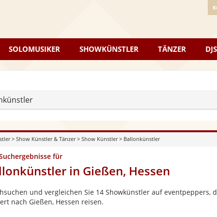
K
SOLOMUSIKER
SHOWKÜNSTLER
TÄNZER
DJS
nkünstler
stler
>
Show Künstler & Tänzer
>
Show Künstler
>
Ballonkünstler
 Suchergebnisse für
llonkünstler in Gießen, Hessen
hsuchen und vergleichen Sie 14 Showkünstler auf eventpeppers, di
ert nach Gießen, Hessen reisen.