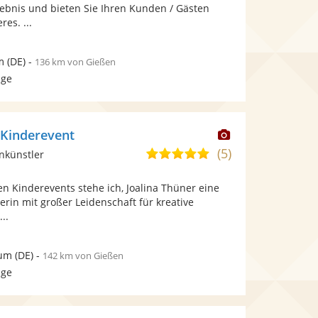
bereit.
bereit.
lebnis und bieten Sie Ihren Kunden / Gästen
Sternen
es. ...
m
(DE)
-
136 km von Gießen
age
Dieser
Kinderevent
Künstler
(5)
5,0
nkünstler
stellt
von
Fotos
n Kinderevents stehe ich, Joalina Thüner eine
5
bereit.
erin mit großer Leidenschaft für kreative
Sternen
..
um
(DE)
-
142 km von Gießen
age