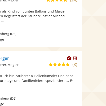
erer/Magier
stellt
stellt
von
Fotos
Videos
n als Kind von bunten Ballons und Magie
5
bereit.
bereit.
hren begeistert der Zauberkünstler Michael
Sternen
...
enberg
(DE)
age
Dieser
Dieser
rger
Künstler
Künstler
(8)
5,0
erer/Magier
stellt
stellt
von
Fotos
Videos
lo, ich bin Zauberer & Ballonkünstler und habe
5
bereit.
bereit.
rtstage und Familienfeiern spezialisiert …. Es
Sternen
enberg
(DE)
age