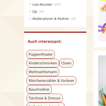
Live-Musiker
(847)
DJs
(64)
Moderatoren & Redner
(28)
Auch interessant:
Puppentheater
Kinderschminken
Clown
Weihnachtsmann
Märchenerzähler & Vorleser
Bauchredner
Tiershow & Dressur