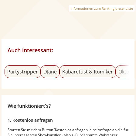
Informationen zum Ranking dieser Liste
Auch interessant:
Partystripper
DJane
Kabarettist & Komiker
Oktobe
Wie funktioniert's?
1. Kostenlos anfragen
Starten Sie mit dem Button 'Kostenlos anfragen' eine Anfrage an die für
Sie interessanten Showkünstler - also z. B. bestimmte Wahrsager.