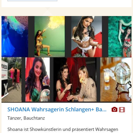
Diese
Di
SHOANA Wahrsagerin Schlangen+ Bauchtanz
Künst
Kü
Tänzer, Bauchtanz
stellt
ste
Shoana ist Showkünstlerin und präsentiert Wahrsagen
Fotos
Vi