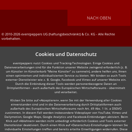
NACH OBEN
© 2010-2026 eventpeppers UG (haftungsbeschränkt) & Co. KG - Alle Rechte
vorbehalten.
Cookies und Datenschutz
eventpeppers nutzt Cookies und Tracking-Technologien. Einige Cookies und
Datenverarbeitungen sind für die Funktion unserer Website zwingend erforderlich (z. B.
um Künstler im Künstlerkorb "Meine Künstler" zu sammeln), andere helfen uns, Ihnen
einen optimierten und individualisierten Service zu bieten. Wir binden so auch Tools
externer Dienstleister wie z. B. Google, Facebook und Vimeo auf unserer Website ein.
Durch die Einbindung dieser Tools werden personenbezogene Daten an
Drittplattformen - auch außerhalb des Europäischen Wirtschaftsraums - übermittelt
und verarbeitet.
Klicken Sie bitte auf «Akzeptieren», wenn Sie mit der Verwendung aller Cookies
einverstanden sind und in die Datenverarbeitung durch Drittplattformen auch
außerhalb des Europäischen Wirtschaftsraums nach Art. 49 Abs. 1 lit. a DSGVO
zustimmen. In diesem Fall werden insbesondere Videoplayer von YouTube, Vimeo und
Dailymotion, Google Maps, Google Analytics und Facebook-Einbindungen aktiviert. Beim
Klick auf «Ablehnen» werden nicht unbedingt erforderlich Cookies und Tools externer
Dienstleister deaktiviert. Durch einen Klick auf «Datenschutz-Einstellungen» können Sie
individuelle Einstellungen treffen und bereits erteilte Einwilligungen widerrufen. Diese