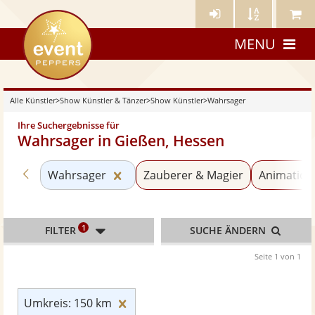
Künstler-
Künstler
Meine
eventpeppers
Login
A-
Künstle
MENU
Z
Alle Künstler
>
Show Künstler & Tänzer
>
Show Künstler
>
Wahrsager
Ihre Suchergebnisse für
Wahrsager in Gießen, Hessen
Zurück zu «Show Künstler»
Kategorie «Wahrsager» zurücksetz
Wahrsager
Zauberer & Magier
Animation
1
FILTER
SUCHE ÄNDERN
Seite 1 von 1
Umkreis: 150 km zurücksetzen
Umkreis: 150 km