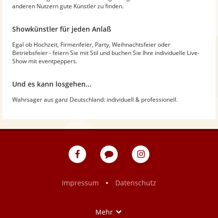
anderen Nutzern gute Künstler zu finden.
Showkünstler für jeden Anlaß
Egal ob Hochzeit, Firmenfeier, Party, Weihnachtsfeier oder
Betriebsfeier - feiern Sie mit Stil und buchen Sie Ihre individuelle Live-
Show mit eventpeppers.
Und es kann losgehen...
Wahrsager aus ganz Deutschland: individuell & professionell.
eventpeppers
Blog
eventpeppers
auf
auf
Facebook
Instagram
•
Impressum
Datenschutz
Show
Mehr