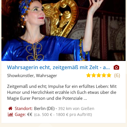
Di
Wahrsagerin echt, zeitgemäß mit Zelt - auch online
Kü
(6)
5,0
Showkünstler, Wahrsager
ste
von
Zeitgemäß und echt; Impulse für ein erfülltes Leben: Mit
Fo
5
Humor und Herzlichkeit erzähle ich Euch etwas über die
ber
Sternen
Magie Eurer Person und die Potenziale ...
Standort:
Berlin
(DE)
-
392 km von Gießen
Gage:
€€
(ca. 500 € - 1800 € pro Auftritt)