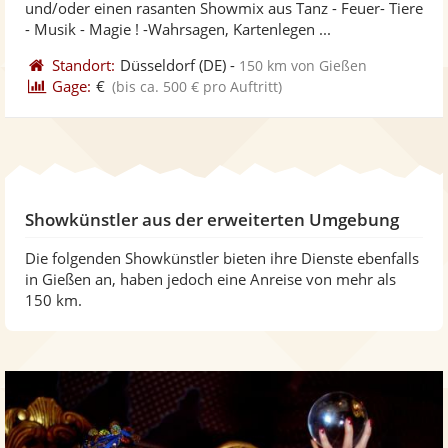
und/oder einen rasanten Showmix aus Tanz - Feuer- Tiere
bereit
ber
- Musik - Magie ! -Wahrsagen, Kartenlegen ...
Standort:
Düsseldorf
(DE)
-
150 km von Gießen
Gage:
€
(bis ca. 500 € pro Auftritt)
Showkünstler aus der erweiterten Umgebung
Die folgenden Showkünstler bieten ihre Dienste ebenfalls
in Gießen an, haben jedoch eine Anreise von mehr als
150 km.