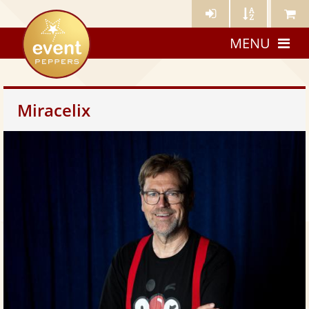
Künstler-
Künstler
Meine
eventpeppers
Login
A-
Künstle
MENU
Z
Miracelix