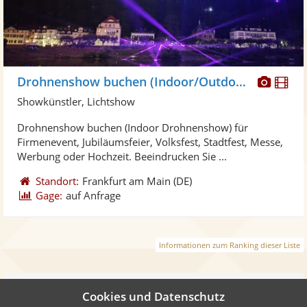
Diese
Di
Drohnenshow buchen (Indoor/Outdoor)
Künst
Kü
Showkünstler, Lichtshow
stellt
ste
Drohnenshow buchen (Indoor Drohnenshow) für
Fotos
Vi
Firmenevent, Jubiläumsfeier, Volksfest, Stadtfest, Messe,
bereit
ber
Werbung oder Hochzeit. Beeindrucken Sie ...
Standort:
Frankfurt am Main
(DE)
Gage:
auf Anfrage
Informationen zum Ranking dieser Liste
Weiter
Cookies und Datenschutz