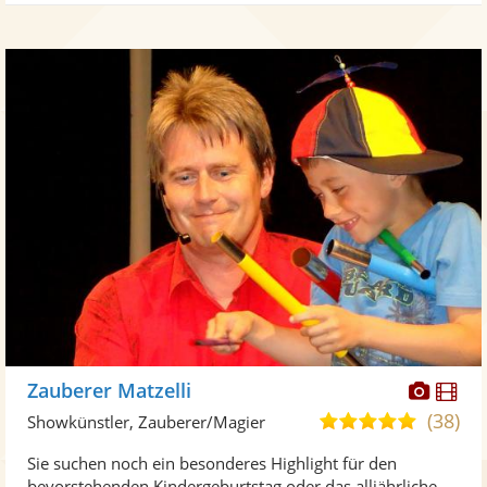
Diese
Di
Zauberer Matzelli
Künst
Kü
(38)
5,0
Showkünstler, Zauberer/Magier
stellt
ste
von
Sie suchen noch ein besonderes Highlight für den
Fotos
Vi
5
bevorstehenden Kindergeburtstag oder das alljährliche