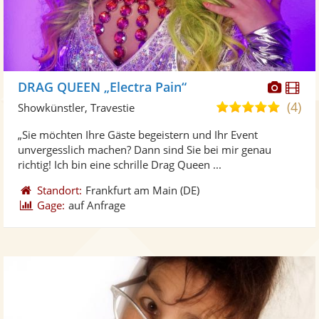
Diese
Di
DRAG QUEEN „Electra Pain“
Künst
Kü
(4)
4,9
Showkünstler, Travestie
stellt
ste
von
„Sie möchten Ihre Gäste begeistern und Ihr Event
Fotos
Vi
5
unvergesslich machen? Dann sind Sie bei mir genau
bereit
ber
Sternen
richtig! Ich bin eine schrille Drag Queen ...
Standort:
Frankfurt am Main
(DE)
Gage:
auf Anfrage