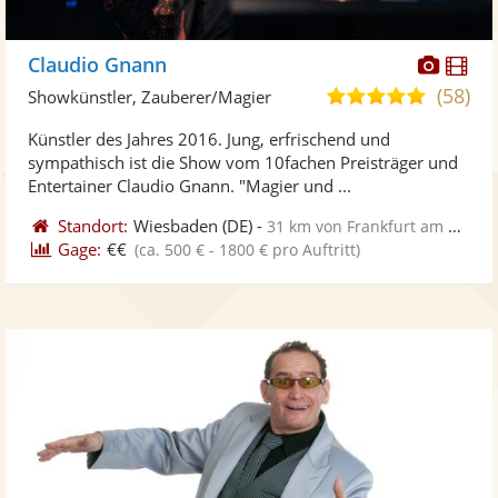
Diese
Di
Claudio Gnann
Künst
Kü
(58)
4,9
Showkünstler, Zauberer/Magier
stellt
ste
von
Künstler des Jahres 2016. Jung, erfrischend und
Fotos
Vi
5
sympathisch ist die Show vom 10fachen Preisträger und
bereit
ber
Sternen
Entertainer Claudio Gnann. "Magier und ...
Standort:
Wiesbaden
(DE)
-
31 km von Frankfurt am Main
Gage:
€€
(ca. 500 € - 1800 € pro Auftritt)