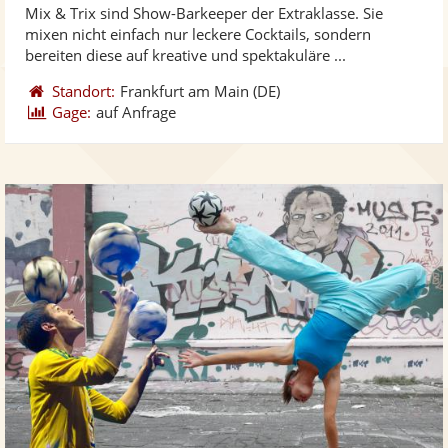
Mix & Trix sind Show-Barkeeper der Extraklasse. Sie
Fotos
Vi
5
mixen nicht einfach nur leckere Cocktails, sondern
bereit
ber
Sternen
bereiten diese auf kreative und spektakuläre ...
Standort:
Frankfurt am Main
(DE)
Gage:
auf Anfrage