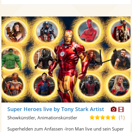
Diese
Di
Super Heroes live by Tony Stark Artist
Künst
Kü
(1)
5,0
Showkünstler, Animationskünstler
stellt
ste
von
Superhelden zum Anfassen -Iron Man live und sein Super
Fotos
Vi
5