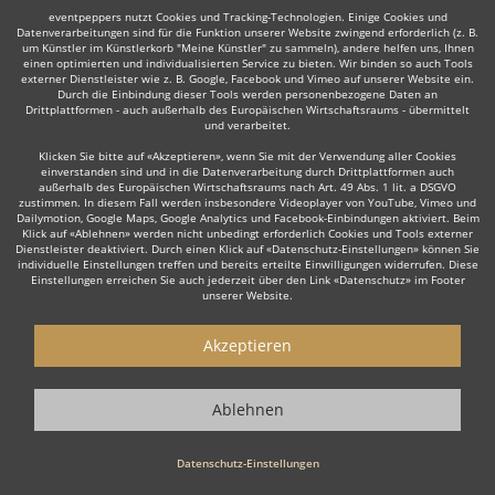
eventpeppers nutzt Cookies und Tracking-Technologien. Einige Cookies und
Datenverarbeitungen sind für die Funktion unserer Website zwingend erforderlich (z. B.
um Künstler im Künstlerkorb "Meine Künstler" zu sammeln), andere helfen uns, Ihnen
einen optimierten und individualisierten Service zu bieten. Wir binden so auch Tools
externer Dienstleister wie z. B. Google, Facebook und Vimeo auf unserer Website ein.
Durch die Einbindung dieser Tools werden personenbezogene Daten an
Auch interessant:
Drittplattformen - auch außerhalb des Europäischen Wirtschaftsraums - übermittelt
und verarbeitet.
Klicken Sie bitte auf «Akzeptieren», wenn Sie mit der Verwendung aller Cookies
einverstanden sind und in die Datenverarbeitung durch Drittplattformen auch
Kinderschminken
Zitherspieler
Kabarettist & Komike
außerhalb des Europäischen Wirtschaftsraums nach Art. 49 Abs. 1 lit. a DSGVO
zustimmen. In diesem Fall werden insbesondere Videoplayer von YouTube, Vimeo und
Dailymotion, Google Maps, Google Analytics und Facebook-Einbindungen aktiviert. Beim
Klick auf «Ablehnen» werden nicht unbedingt erforderlich Cookies und Tools externer
Dienstleister deaktiviert. Durch einen Klick auf «Datenschutz-Einstellungen» können Sie
individuelle Einstellungen treffen und bereits erteilte Einwilligungen widerrufen. Diese
Einstellungen erreichen Sie auch jederzeit über den Link «Datenschutz» im Footer
unserer Website.
Wie funktioniert's?
Akzeptieren
1. Kostenlos anfragen
Starten Sie mit dem Button 'Kostenlos anfragen' eine Anfrage an die für
Ablehnen
Sie interessanten Showkünstler - also z. B. bestimmte
Animationskünstler. Diesen Button finden Sie auf den jeweiligen
Künstler-Profil-Seiten der Showkünstler.
Datenschutz-Einstellungen