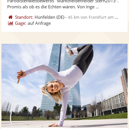
Parodistenwettbewerbs "Marktheidenfelder Stern2013".
bereit
ber
Sternen
Promis als ob es die Echten wären. Von Inge ...
Standort:
Hünfelden
(DE)
-
45 km von Frankfurt am Main
Gage:
auf Anfrage