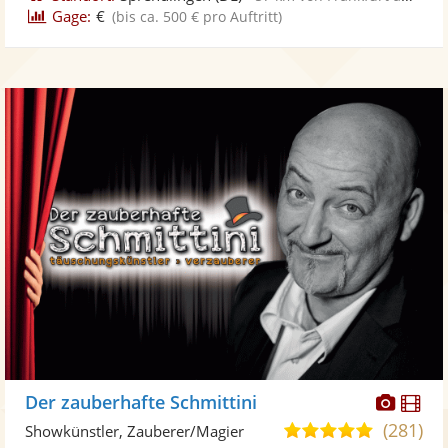
Gage:
€
(bis ca. 500 € pro Auftritt)
Diese
Di
Der zauberhafte Schmittini
Künst
Kü
(281)
5,0
Showkünstler, Zauberer/Magier