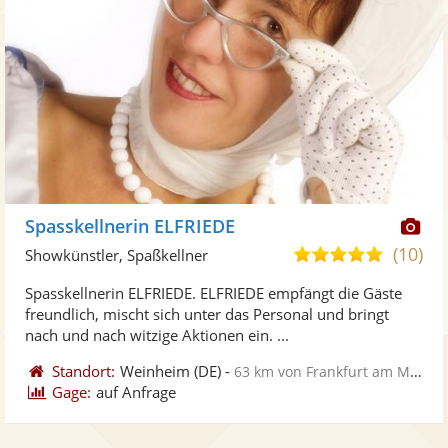
Di
Spasskellnerin ELFRIEDE
Kü
(10)
5,0
Showkünstler, Spaßkellner
ste
von
Spasskellnerin ELFRIEDE. ELFRIEDE empfängt die Gäste
Fo
5
freundlich, mischt sich unter das Personal und bringt
ber
Sternen
nach und nach witzige Aktionen ein. ...
Standort:
Weinheim
(DE)
-
63 km von Frankfurt am Main
Gage:
auf Anfrage