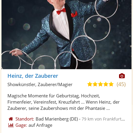
Di
Heinz, der Zauberer
Kü
(45)
4,8
Showkünstler, Zauberer/Magier
ste
von
Magische Momente für Geburtstag, Hochzeit,
Fo
5
Firmenfeier, Vereinsfest, Kreuzfahrt ... Wenn Heinz, der
ber
Sternen
Zauberer, seine Zaubershows mit der Phantasie ...
Standort:
Bad Marienberg
(DE)
-
79 km von Frankfurt am Main
Gage:
auf Anfrage