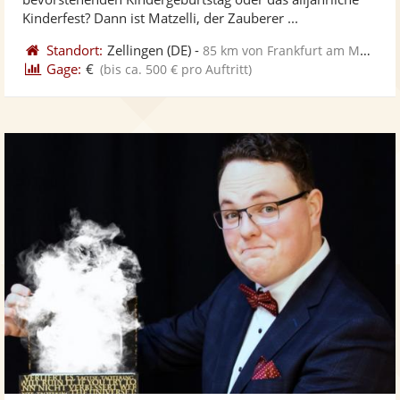
bereit
ber
Sternen
Kinderfest? Dann ist Matzelli, der Zauberer ...
Standort:
Zellingen
(DE)
-
85 km von Frankfurt am Main
Gage:
€
(bis ca. 500 € pro Auftritt)