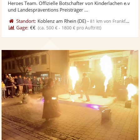
Heroes Team. Offizielle Botschafter von Kinderlachen e.v
bereit
ber
Sternen
und Landespräventions Preisträger ...
Standort:
Koblenz am Rhein
(DE)
-
81 km von Frankfurt am Main
Gage:
€€
(ca. 500 € - 1800 € pro Auftritt)