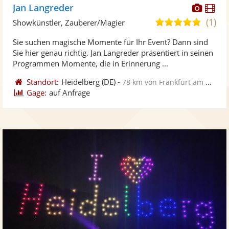
Diese
Di
Jan Langreder
Künst
Kü
(1)
5,0
Showkünstler, Zauberer/Magier
stellt
ste
von
Sie suchen magische Momente für Ihr Event? Dann sind
Fotos
Vi
5
Sie hier genau richtig. Jan Langreder präsentiert in seinen
bereit
ber
Sternen
Programmen Momente, die in Erinnerung ...
Standort:
Heidelberg
(DE)
-
78 km von Frankfurt am Main
Gage:
auf Anfrage