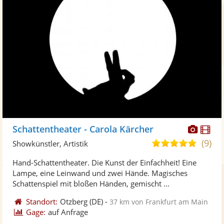
Diese
Di
Schattentheater - Carola Kärcher
Künst
Kü
(9)
5,0
Showkünstler, Artistik
stellt
ste
von
Hand-Schattentheater. Die Kunst der Einfachheit! Eine
Fotos
Vi
5
Lampe, eine Leinwand und zwei Hände. Magisches
bereit
ber
Sternen
Schattenspiel mit bloßen Händen, gemischt ...
Standort:
Otzberg
(DE)
-
37 km von Frankfurt am Main
Gage:
auf Anfrage