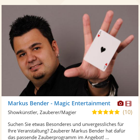
Diese
Di
Markus Bender - Magic Entertainment
Künst
Kü
(10)
5,0
Showkünstler, Zauberer/Magier
stellt
ste
von
Suchen Sie etwas Besonderes und unvergessliches für
Fotos
Vi
5
Ihre Veranstaltung? Zauberer Markus Bender hat dafür
bereit
ber
Sternen
das passende Zauberprogramm im Angebot! ...