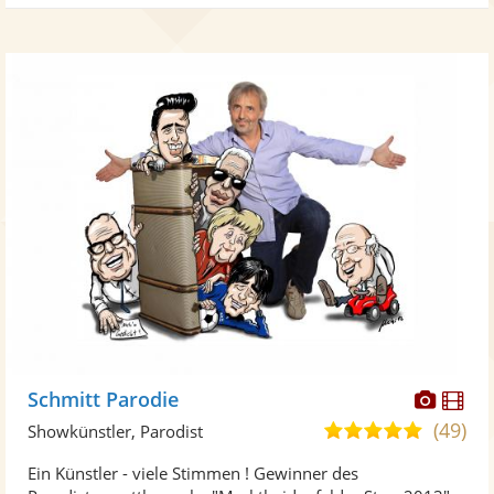
Diese
Di
Schmitt Parodie
Künst
Kü
(49)
4,9
Showkünstler, Parodist
stellt
ste
von
Ein Künstler - viele Stimmen ! Gewinner des
Fotos
Vi
5