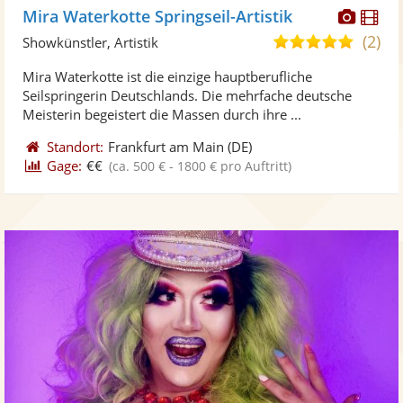
Diese
Di
Mira Waterkotte Springseil-Artistik
Künst
Kü
(2)
5,0
Showkünstler, Artistik
stellt
ste
von
Mira Waterkotte ist die einzige hauptberufliche
Fotos
Vi
5
Seilspringerin Deutschlands. Die mehrfache deutsche
bereit
ber
Sternen
Meisterin begeistert die Massen durch ihre ...
Standort:
Frankfurt am Main
(DE)
Gage:
€€
(ca. 500 € - 1800 € pro Auftritt)