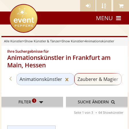
Künstler-
Künstler
Meine
eventpeppers
Login
A-
Künstle
MENU
Z
Alle Künstler
>
Show Künstler & Tänzer
>
Show Künstler
>
Animationskünstler
Ihre Suchergebnisse für
Animationskünstler in Frankfurt am
Main, Hessen
Zurück zu «Show Künstler»
Kategorie «Animationsküns
Animationskünstler
Zauberer & Magier
V
1
FILTER
SUCHE ÄNDERN
Seite 1 von 3
64 Showkünstler