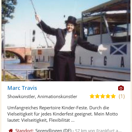
Di
Marc Travis
Kü
(1)
4,8
Showkünstler, Animationskünstler
ste
von
Umfangreiches Repertoire Kinder-Feste. Durch die
Fo
5
Vielseitigkeit für jedes Kinderfest geeignet. Mein Motto
ber
Sternen
lautet: Vielseitigkeit, Flexibilität ...
Standort:
Sprendlingen
(DE)
-
57 km von Frankfurt am Main