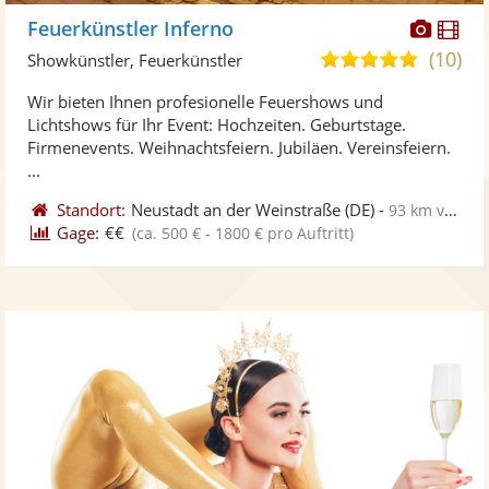
Diese
Di
Feuerkünstler Inferno
Künst
Kü
(10)
5,0
Showkünstler, Feuerkünstler
stellt
ste
von
Wir bieten Ihnen profesionelle Feuershows und
Fotos
Vi
5
Lichtshows für Ihr Event: Hochzeiten. Geburtstage.
bereit
ber
Sternen
Firmenevents. Weihnachtsfeiern. Jubiläen. Vereinsfeiern.
...
Standort:
Neustadt an der Weinstraße
(DE)
-
93 km von Frankfurt am Main
Gage:
€€
(ca. 500 € - 1800 € pro Auftritt)