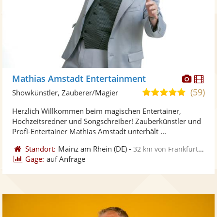
Diese
Di
Mathias Amstadt Entertainment
Künst
Kü
(59)
5,0
Showkünstler, Zauberer/Magier
stellt
ste
von
Herzlich Willkommen beim magischen Entertainer,
Fotos
Vi
5
Hochzeitsredner und Songschreiber! Zauberkünstler und
bereit
ber
Sternen
Profi-Entertainer Mathias Amstadt unterhält ...
Standort:
Mainz am Rhein
(DE)
-
32 km von Frankfurt am Main
Gage:
auf Anfrage