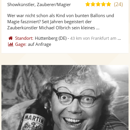
Künst
Kü
(24)
4,9
Showkünstler, Zauberer/Magier
stellt
ste
von
Wer war nicht schon als Kind von bunten Ballons und
Fotos
Vi
5
Magie fasziniert? Seit Jahren begeistert der
bereit
ber
Sternen
Zauberkünstler Michael Olbrich sein kleines ...
Standort:
Hüttenberg
(DE)
-
43 km von Frankfurt am Main
Gage:
auf Anfrage