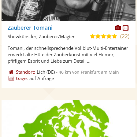
Diese
Di
Zauberer Tomani
Künst
Kü
(22)
4,8
Showkünstler, Zauberer/Magier
stellt
ste
von
Tomani, der schnellsprechende Vollblut-Multi-Entertainer
Fotos
Vi
5
erweckt alte Hüte der Zauberkunst mit viel Humor,
bereit
ber
Sternen
pfiffigem Esprit und Liebe zum Detail ...
Standort:
Lich
(DE)
-
46 km von Frankfurt am Main
Gage:
auf Anfrage