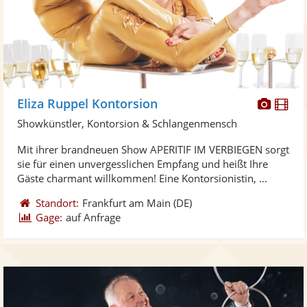
Diese
Di
Eliza Ruppel Kontorsion
Künst
Kü
Showkünstler, Kontorsion & Schlangenmensch
stellt
ste
Mit ihrer brandneuen Show APERITIF IM VERBIEGEN sorgt
Fotos
Vi
sie für einen unvergesslichen Empfang und heißt Ihre
bereit
ber
Gäste charmant willkommen! Eine Kontorsionistin, ...
Standort:
Frankfurt am Main
(DE)
Gage:
auf Anfrage