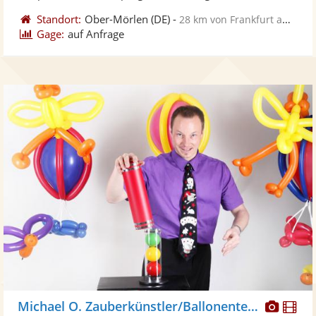
Standort:
Ober-Mörlen
(DE)
-
28 km von Frankfurt am Main
Gage:
auf Anfrage
Diese
Di
Michael O. Zauberkünstler/Ballonentertainer