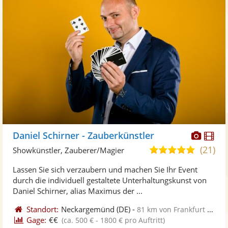
Diese
Di
Daniel Schirner - Zauberkünstler
Künst
Kü
(21)
5,0
Showkünstler, Zauberer/Magier
stellt
ste
von
Lassen Sie sich verzaubern und machen Sie Ihr Event
Fotos
Vi
5
durch die individuell gestaltete Unterhaltungskunst von
bereit
ber
Sternen
Daniel Schirner, alias Maximus der ...
Standort:
Neckargemünd
(DE)
-
81 km von Frankfurt am Main
Gage:
€€
(ca. 500 € - 1800 € pro Auftritt)