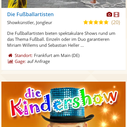
Diese
Di
Die Fußballartisten
Künst
Kü
(20)
4,9
Showkünstler, Jongleur
stellt
ste
von
Die Fußballartisten bieten spektakuläre Shows rund um
Fotos
Vi
5
das Thema Fußball. Einzeln oder im Duo garantieren
bereit
ber
Sternen
Miriam Willems und Sebastian Heller ...
Standort:
Frankfurt am Main
(DE)
Gage:
auf Anfrage