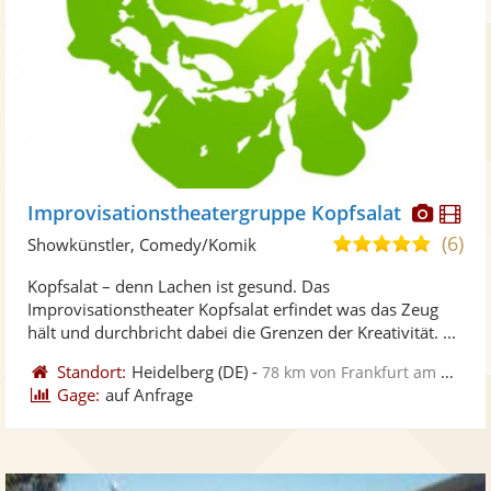
Diese
Di
Improvisationstheatergruppe Kopfsalat
Künst
Kü
(6)
4,8
Showkünstler, Comedy/Komik
stellt
ste
von
Kopfsalat – denn Lachen ist gesund. Das
Fotos
Vi
5
Improvisationstheater Kopfsalat erfindet was das Zeug
bereit
ber
Sternen
hält und durchbricht dabei die Grenzen der Kreativität. ...
Standort:
Heidelberg
(DE)
-
78 km von Frankfurt am Main
Gage:
auf Anfrage