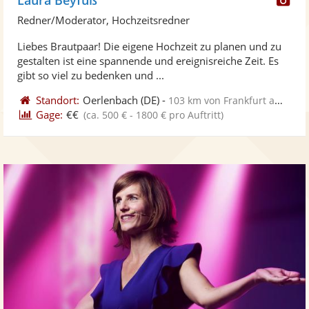
Kü
Redner/Moderator, Hochzeitsredner
ste
Liebes Brautpaar! Die eigene Hochzeit zu planen und zu
Fo
gestalten ist eine spannende und ereignisreiche Zeit. Es
ber
gibt so viel zu bedenken und ...
Standort:
Oerlenbach
(DE)
-
103 km von Frankfurt am Main
Gage:
€€
(ca. 500 € - 1800 € pro Auftritt)