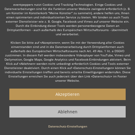
eventpeppers nutzt Cookies und Tracking-Technologien. Einige Cookies und
Datenverarbeitungen sind für die Funktion unserer Website zwingend erforderlich (z. B.
Auch interessant:
um Künstler im Künstlerkorb "Meine Künstler" zu sammeln), andere helfen uns, Ihnen
einen optimierten und individualisierten Service zu bieten. Wir binden so auch Tools
externer Dienstleister wie z. B. Google, Facebook und Vimeo auf unserer Website ein.
Durch die Einbindung dieser Tools werden personenbezogene Daten an
Drittplattformen - auch außerhalb des Europäischen Wirtschaftsraums - übermittelt
und verarbeitet.
Trompeter
Trauerredner
Dudelsackspieler
Modera
Klicken Sie bitte auf «Akzeptieren», wenn Sie mit der Verwendung aller Cookies
einverstanden sind und in die Datenverarbeitung durch Drittplattformen auch
außerhalb des Europäischen Wirtschaftsraums nach Art. 49 Abs. 1 lit. a DSGVO
zustimmen. In diesem Fall werden insbesondere Videoplayer von YouTube, Vimeo und
Dailymotion, Google Maps, Google Analytics und Facebook-Einbindungen aktiviert. Beim
Klick auf «Ablehnen» werden nicht unbedingt erforderlich Cookies und Tools externer
Dienstleister deaktiviert. Durch einen Klick auf «Datenschutz-Einstellungen» können Sie
Wie funktioniert's?
individuelle Einstellungen treffen und bereits erteilte Einwilligungen widerrufen. Diese
Einstellungen erreichen Sie auch jederzeit über den Link «Datenschutz» im Footer
unserer Website.
1. Kostenlos anfragen
Starten Sie mit dem Button 'Kostenlos anfragen' eine Anfrage an die für
Akzeptieren
Sie interessanten Moderatoren - also z. B. bestimmte Redner. Diesen
Button finden Sie auf den jeweiligen Künstler-Profil-Seiten der Redner.
Ablehnen
2. Angebote erhalten & Details besprechen
Datenschutz-Einstellungen
Sie erhalten Angebote Ihrer angefragten Redner. Nutzen Sie die
Funktionen der eventpeppers-Plattform oder telefonieren Sie direkt mit