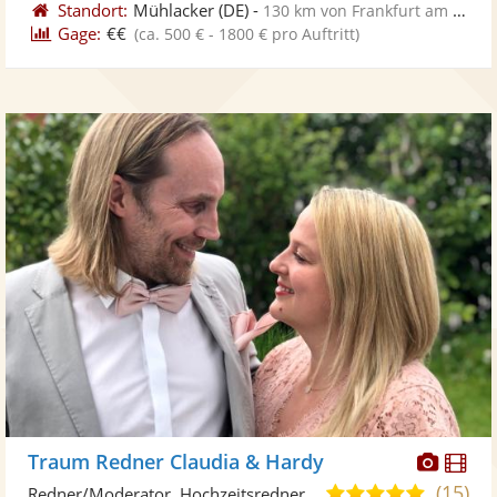
Standort:
Mühlacker
(DE)
-
130 km von Frankfurt am Main
Gage:
€€
(ca. 500 € - 1800 € pro Auftritt)
Diese
Di
Traum Redner Claudia & Hardy
Künst
Kü
(15)
5,0
Redner/Moderator, Hochzeitsredner