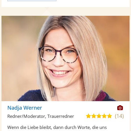
Di
Nadja Werner
Kü
(14)
5,0
Redner/Moderator, Trauerredner
ste
von
Wenn die Liebe bleibt, dann durch Worte, die uns
Fo
5