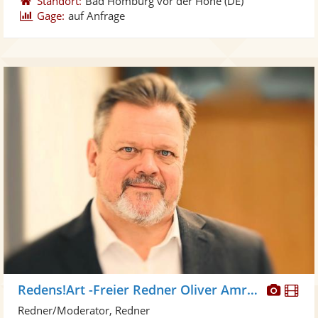
Standort:
Bad Homburg vor der Höhe
(DE)
Gage:
auf Anfrage
Diese
Di
Redens!Art -Freier Redner Oliver Amrhein
Künst
Kü
Redner/Moderator, Redner