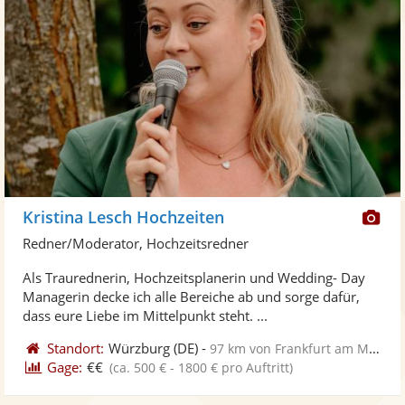
Di
Kristina Lesch Hochzeiten
Kü
Redner/Moderator, Hochzeitsredner
ste
Als Traurednerin, Hochzeitsplanerin und Wedding- Day
Fo
Managerin decke ich alle Bereiche ab und sorge dafür,
ber
dass eure Liebe im Mittelpunkt steht. ...
Standort:
Würzburg
(DE)
-
97 km von Frankfurt am Main
Gage:
€€
(ca. 500 € - 1800 € pro Auftritt)