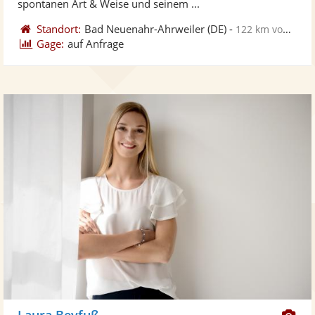
spontanen Art & Weise und seinem ...
Standort:
Bad Neuenahr-Ahrweiler
(DE)
-
122 km von Frankfurt am Main
Gage:
auf Anfrage
Di
Laura Beyfuß