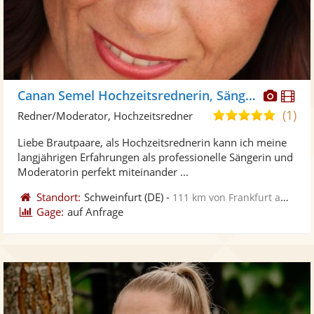
Diese
Di
Canan Semel Hochzeitsrednerin, Sängerin
Künst
Kü
(1)
5,0
Redner/Moderator, Hochzeitsredner
stellt
ste
von
Liebe Brautpaare, als Hochzeitsrednerin kann ich meine
Fotos
Vi
5
langjährigen Erfahrungen als professionelle Sängerin und
bereit
ber
Sternen
Moderatorin perfekt miteinander ...
Standort:
Schweinfurt
(DE)
-
111 km von Frankfurt am Main
Gage:
auf Anfrage