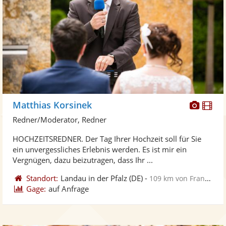
Diese
Di
Matthias Korsinek
Künst
Kü
Redner/Moderator, Redner
stellt
ste
HOCHZEITSREDNER. Der Tag Ihrer Hochzeit soll für Sie
Fotos
Vi
ein unvergessliches Erlebnis werden. Es ist mir ein
bereit
ber
Vergnügen, dazu beizutragen, dass Ihr ...
Standort:
Landau in der Pfalz
(DE)
-
109 km von Frankfurt am Main
Gage:
auf Anfrage