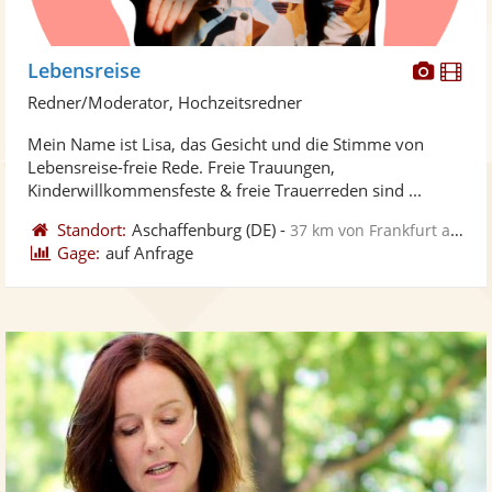
Diese
Di
Lebensreise
Künst
Kü
Redner/Moderator, Hochzeitsredner
stellt
ste
Mein Name ist Lisa, das Gesicht und die Stimme von
Fotos
Vi
Lebensreise-freie Rede. Freie Trauungen,
bereit
ber
Kinderwillkommensfeste & freie Trauerreden sind ...
Standort:
Aschaffenburg
(DE)
-
37 km von Frankfurt am Main
Gage:
auf Anfrage