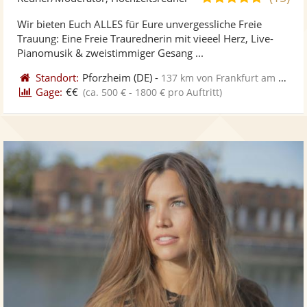
stellt
ste
von
Wir bieten Euch ALLES für Eure unvergessliche Freie
Fotos
Vi
5
Trauung: Eine Freie Traurednerin mit vieeel Herz, Live-
bereit
ber
Sternen
Pianomusik & zweistimmiger Gesang ...
Standort:
Pforzheim
(DE)
-
137 km von Frankfurt am Main
Gage:
€€
(ca. 500 € - 1800 € pro Auftritt)