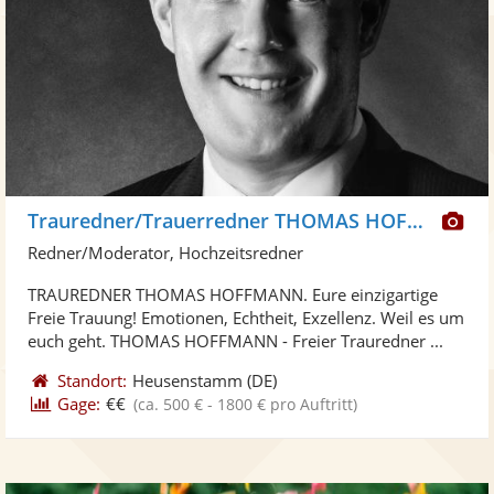
Di
Trauredner/Trauerredner THOMAS HOFFMANN
Kü
Redner/Moderator, Hochzeitsredner
ste
TRAUREDNER THOMAS HOFFMANN. Eure einzigartige
Fo
Freie Trauung! Emotionen, Echtheit, Exzellenz. Weil es um
ber
euch geht. THOMAS HOFFMANN - Freier Trauredner ...
Standort:
Heusenstamm
(DE)
Gage:
€€
(ca. 500 € - 1800 € pro Auftritt)