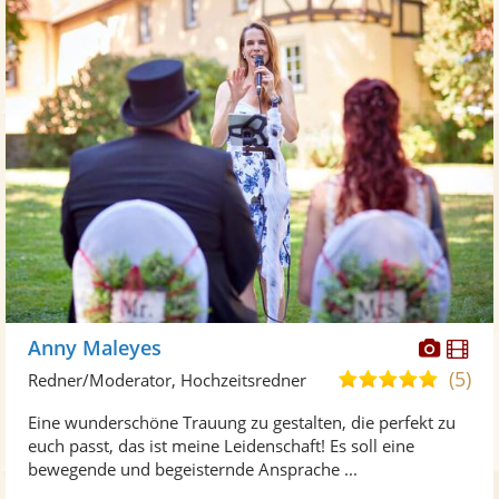
Diese
Di
Anny Maleyes
Künst
Kü
(5)
5,0
Redner/Moderator, Hochzeitsredner
stellt
ste
von
Eine wunderschöne Trauung zu gestalten, die perfekt zu
Fotos
Vi
5
euch passt, das ist meine Leidenschaft! Es soll eine
bereit
ber
Sternen
bewegende und begeisternde Ansprache ...