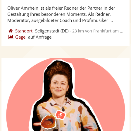
stellt
ste
Oliver Amrhein ist als freier Redner der Partner in der
Fotos
Vi
Gestaltung Ihres besonderen Moments. Als Redner,
bereit
ber
Moderator, ausgebildeter Coach und Profimusiker ...
Standort:
Seligenstadt
(DE)
-
23 km von Frankfurt am Main
Gage:
auf Anfrage