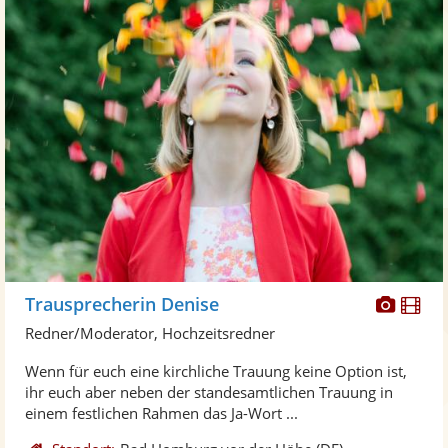
Diese
Di
Trausprecherin Denise
Künst
Kü
Redner/Moderator, Hochzeitsredner
stellt
ste
Wenn für euch eine kirchliche Trauung keine Option ist,
Fotos
Vi
ihr euch aber neben der standesamtlichen Trauung in
bereit
ber
einem festlichen Rahmen das Ja-Wort ...