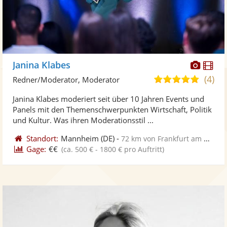
Diese
Di
Janina Klabes
Künst
Kü
(4)
5,0
Redner/Moderator, Moderator
stellt
ste
von
Janina Klabes moderiert seit über 10 Jahren Events und
Fotos
Vi
5
Panels mit den Themenschwerpunkten Wirtschaft, Politik
bereit
ber
Sternen
und Kultur. Was ihren Moderationsstil ...
Standort:
Mannheim
(DE)
-
72 km von Frankfurt am Main
Gage:
€€
(ca. 500 € - 1800 € pro Auftritt)