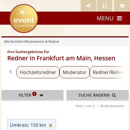
Künstler-
Künstler
Meine
eventpeppers
Login
A-
Künstle
MENU
Z
Alle Künstler
>
Moderatoren & Redner
Ihre Suchergebnisse für
Redner in Frankfurt am Main, Hessen
Zurück zu «Alle Künstler»
Hochzeitsredner
Moderator
Redner/Referent
1
FILTER
SUCHE ÄNDERN
Seite 1 von 2
28 Moderatoren
Umkreis: 150 km zurücksetzen
Umkreis: 150 km