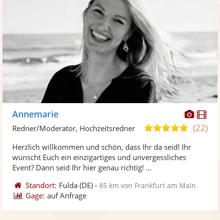
Diese
Di
Annemarie
Künst
Kü
(22)
5,0
Redner/Moderator, Hochzeitsredner
stellt
ste
von
Herzlich willkommen und schön, dass Ihr da seid! Ihr
Fotos
Vi
5
wünscht Euch ein einzigartiges und unvergessliches
bereit
ber
Sternen
Event? Dann seid Ihr hier genau richtig! ...
Standort:
Fulda
(DE)
-
85 km von Frankfurt am Main
Gage:
auf Anfrage