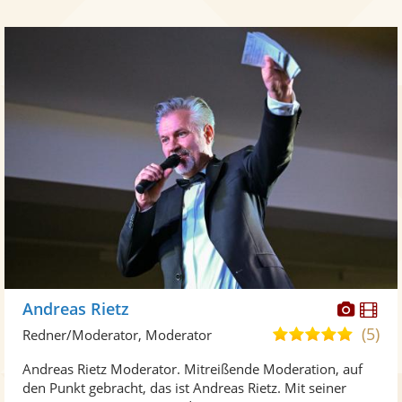
Diese
Di
Andreas Rietz
Künst
Kü
(5)
5,0
Redner/Moderator, Moderator
stellt
ste
von
Andreas Rietz Moderator. Mitreißende Moderation, auf
Fotos
Vi
5
den Punkt gebracht, das ist Andreas Rietz. Mit seiner
bereit
ber
Sternen