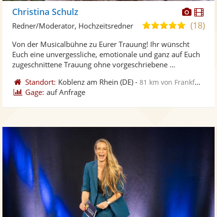
Diese
Di
Christina Schulz
Künst
Kü
(18)
5,0
Redner/Moderator, Hochzeitsredner
stellt
ste
von
Von der Musicalbühne zu Eurer Trauung! Ihr wünscht
Fotos
Vi
5
Euch eine unvergessliche, emotionale und ganz auf Euch
bereit
ber
Sternen
zugeschnittene Trauung ohne vorgeschriebene ...
Standort:
Koblenz am Rhein
(DE)
-
81 km von Frankfurt am Main
Gage:
auf Anfrage