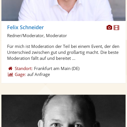
Diese
Di
Felix Schneider
Künst
Kü
Redner/Moderator, Moderator
stellt
ste
Für mich ist Moderation der Teil bei einem Event, der den
Fotos
Vi
Unterschied zwischen gut und großartig macht. Die beste
bereit
ber
Moderation fällt auf und bereitet ...
Standort:
Frankfurt am Main
(DE)
Gage:
auf Anfrage