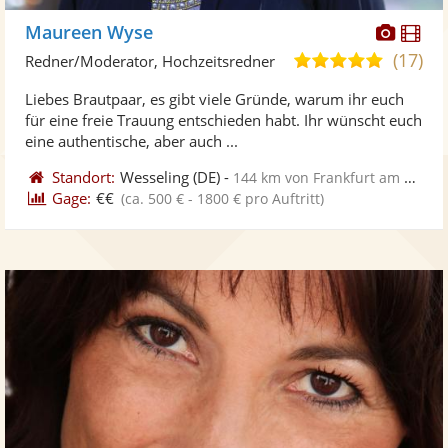
Diese
Di
Maureen Wyse
Künst
Kü
(17)
5,0
Redner/Moderator, Hochzeitsredner
stellt
ste
von
Liebes Brautpaar, es gibt viele Gründe, warum ihr euch
Fotos
Vi
5
für eine freie Trauung entschieden habt. Ihr wünscht euch
bereit
ber
Sternen
eine authentische, aber auch ...
Standort:
Wesseling
(DE)
-
144 km von Frankfurt am Main
Gage:
€€
(ca. 500 € - 1800 € pro Auftritt)