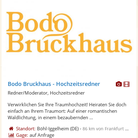
Diese
Di
Bodo Bruckhaus - Hochzeitsredner
Künst
Kü
Redner/Moderator, Hochzeitsredner
stellt
ste
Verwirklichen Sie Ihre Traumhochzeit! Heiraten Sie doch
Fotos
Vi
einfach an Ihrem Traumort: Auf einer romantischen
bereit
ber
Waldlichtung, in einem bezaubernden ...
Standort:
Böhl-Iggelheim
(DE)
-
86 km von Frankfurt am Main
Gage:
auf Anfrage