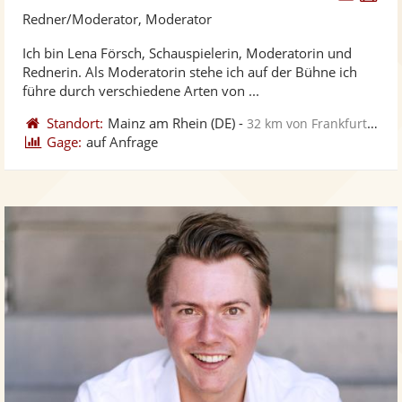
Künst
Kü
Redner/Moderator, Moderator
stellt
ste
Ich bin Lena Försch, Schauspielerin, Moderatorin und
Fotos
Vi
Rednerin. Als Moderatorin stehe ich auf der Bühne ich
bereit
ber
führe durch verschiedene Arten von ...
Standort:
Mainz am Rhein
(DE)
-
32 km von Frankfurt am Main
Gage:
auf Anfrage