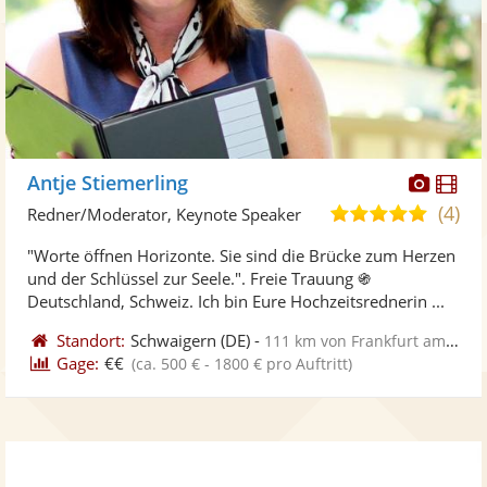
Diese
Di
Antje Stiemerling
Künst
Kü
(4)
4,8
Redner/Moderator, Keynote Speaker
stellt
ste
von
"Worte öffnen Horizonte. Sie sind die Brücke zum Herzen
Fotos
Vi
5
und der Schlüssel zur Seele.". Freie Trauung ֍
bereit
ber
Sternen
Deutschland, Schweiz. Ich bin Eure Hochzeitsrednerin ...
Standort:
Schwaigern
(DE)
-
111 km von Frankfurt am Main
Gage:
€€
(ca. 500 € - 1800 € pro Auftritt)