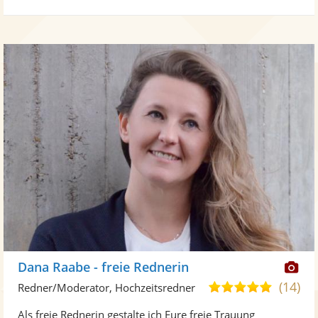
Di
Dana Raabe - freie Rednerin
Kü
(14)
4,9
Redner/Moderator, Hochzeitsredner
ste
von
Als freie Rednerin gestalte ich Eure freie Trauung