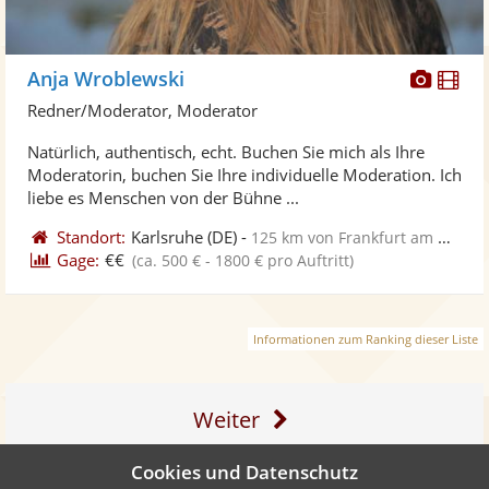
Diese
Di
Anja Wroblewski
Künst
Kü
Redner/Moderator, Moderator
stellt
ste
Natürlich, authentisch, echt. Buchen Sie mich als Ihre
Fotos
Vi
Moderatorin, buchen Sie Ihre individuelle Moderation. Ich
bereit
ber
liebe es Menschen von der Bühne ...
Standort:
Karlsruhe
(DE)
-
125 km von Frankfurt am Main
Gage:
€€
(ca. 500 € - 1800 € pro Auftritt)
Informationen zum Ranking dieser Liste
Weiter
Cookies und Datenschutz