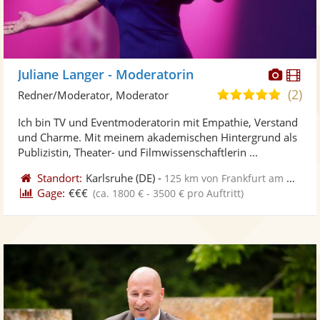
Diese
Di
Juliane Langer - Moderatorin
Künst
Kü
(2)
4,9
Redner/Moderator, Moderator
stellt
ste
von
Ich bin TV und Eventmoderatorin mit Empathie, Verstand
Fotos
Vi
5
und Charme. Mit meinem akademischen Hintergrund als
bereit
ber
Sternen
Publizistin, Theater- und Filmwissenschaftlerin ...
Standort:
Karlsruhe
(DE)
-
125 km von Frankfurt am Main
Gage:
€€€
(ca. 1800 € - 3500 € pro Auftritt)