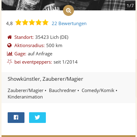
1/7
4,8
4,8
22 Bewertungen
von
5
Standort:
35423 Lich
(DE)
Sternen
Aktionsradius:
500 km
Gage:
auf Anfrage
bei eventpeppers:
seit 1/2014
Showkünstler, Zauberer/Magier
Zauberer/Magier
Bauchredner
Comedy/Komik
Kinderanimation
Bei
Twittern
Facebook