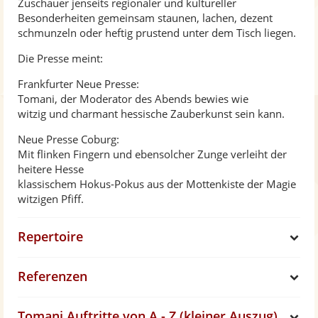
Zuschauer jenseits regionaler und kultureller
Besonderheiten gemeinsam staunen, lachen, dezent
schmunzeln oder heftig prustend unter dem Tisch liegen.
Die Presse meint:
Frankfurter Neue Presse:
Tomani, der Moderator des Abends bewies wie
witzig und charmant hessische Zauberkunst sein kann.
Neue Presse Coburg:
Mit flinken Fingern und ebensolcher Zunge verleiht der
heitere Hesse
klassischem Hokus-Pokus aus der Mottenkiste der Magie
witzigen Pfiff.
Repertoire
S
Referenzen
h
S
Tomani Auftritte von A - Z (kleiner Auszug)
o
h
S