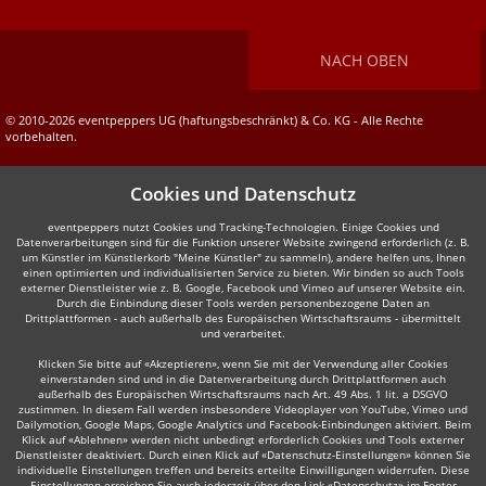
NACH OBEN
© 2010-2026 eventpeppers UG (haftungsbeschränkt) & Co. KG - Alle Rechte
vorbehalten.
Cookies und Datenschutz
eventpeppers nutzt Cookies und Tracking-Technologien. Einige Cookies und
Datenverarbeitungen sind für die Funktion unserer Website zwingend erforderlich (z. B.
um Künstler im Künstlerkorb "Meine Künstler" zu sammeln), andere helfen uns, Ihnen
einen optimierten und individualisierten Service zu bieten. Wir binden so auch Tools
externer Dienstleister wie z. B. Google, Facebook und Vimeo auf unserer Website ein.
Durch die Einbindung dieser Tools werden personenbezogene Daten an
Drittplattformen - auch außerhalb des Europäischen Wirtschaftsraums - übermittelt
und verarbeitet.
Klicken Sie bitte auf «Akzeptieren», wenn Sie mit der Verwendung aller Cookies
einverstanden sind und in die Datenverarbeitung durch Drittplattformen auch
außerhalb des Europäischen Wirtschaftsraums nach Art. 49 Abs. 1 lit. a DSGVO
zustimmen. In diesem Fall werden insbesondere Videoplayer von YouTube, Vimeo und
Dailymotion, Google Maps, Google Analytics und Facebook-Einbindungen aktiviert. Beim
Klick auf «Ablehnen» werden nicht unbedingt erforderlich Cookies und Tools externer
Dienstleister deaktiviert. Durch einen Klick auf «Datenschutz-Einstellungen» können Sie
individuelle Einstellungen treffen und bereits erteilte Einwilligungen widerrufen. Diese
Einstellungen erreichen Sie auch jederzeit über den Link «Datenschutz» im Footer