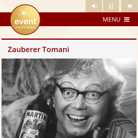
Künstler-
Künstler
Meine
eventpeppers
Login
A-
Künstle
MENU
Z
Zauberer Tomani