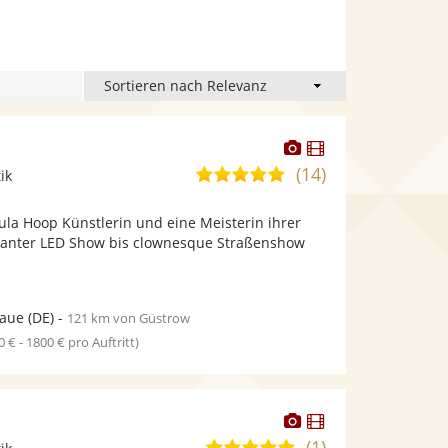
Dieser
Dieser
Künstler
Künstler
(14)
4,9
ik
stellt
stellt
von
Fotos
Videos
Hula Hoop Künstlerin und eine Meisterin ihrer
5
bereit.
bereit.
ganter LED Show bis clownesque Straßenshow
Sternen
laue
(DE)
-
121 km von Güstrow
0 € - 1800 € pro Auftritt)
Dieser
Dieser
Künstler
Künstler
(1)
5,0