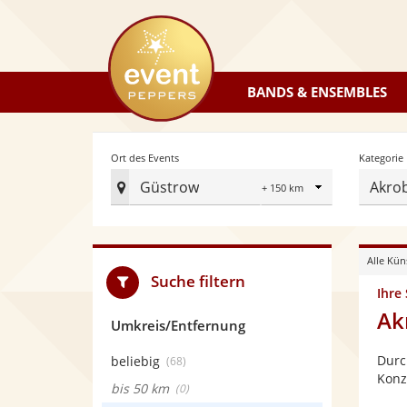
eventpeppers
BANDS & ENSEMBLES
Radius
Ort des Events
Kategorie
Güstrow
Akro
Ort
des
Events
Alle Kün
festlegen
Suche filtern
Ihre
Ak
Umkreis/Entfernung
Durc
beliebig
(68)
Konz
bis 50 km
(0)