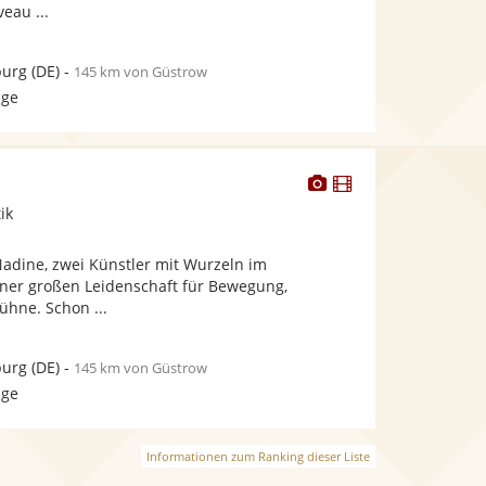
eau ...
urg
(DE)
-
145 km von Güstrow
age
Dieser
Dieser
y
Künstler
Künstler
ik
stellt
stellt
Fotos
Videos
Nadine, zwei Künstler mit Wurzeln im
bereit.
bereit.
ner großen Leidenschaft für Bewegung,
ühne. Schon ...
urg
(DE)
-
145 km von Güstrow
age
Informationen zum Ranking dieser Liste