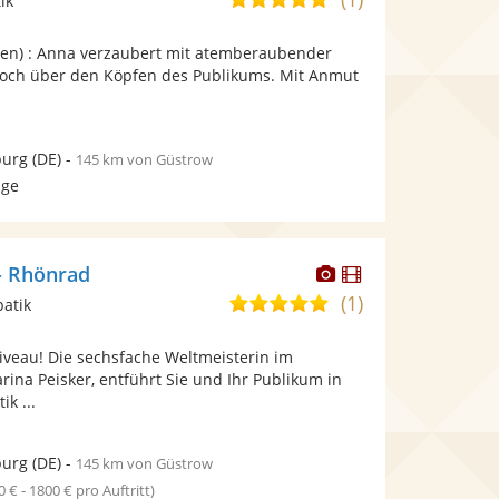
ik
stellt
stellt
von
Fotos
Videos
uten) : Anna verzaubert mit atemberaubender
5
bereit.
bereit.
k hoch über den Köpfen des Publikums. Mit Anmut
Sternen
urg
(DE)
-
145 km von Güstrow
age
Dieser
Dieser
 - Rhönrad
Künstler
Künstler
(1)
5,0
batik
stellt
stellt
von
Fotos
Videos
niveau! Die sechsfache Weltmeisterin im
5
bereit.
bereit.
ina Peisker, entführt Sie und Ihr Publikum in
Sternen
ik ...
urg
(DE)
-
145 km von Güstrow
0 € - 1800 € pro Auftritt)