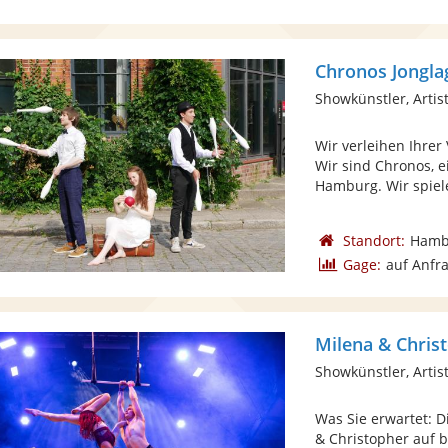
Chronos Jonglag
Showkünstler, Artist
Wir verleihen Ihre
Wir sind Chronos, 
Hamburg. Wir spiele
Standort:
Hamb
Gage:
auf Anfr
Milena & Chris
Showkünstler, Artist
Was Sie erwartet: 
& Christopher auf 