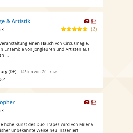
Dieser
Dieser
e & Artistik
Künstler
Künstler
(2)
5,0
ik
stellt
stellt
von
Fotos
Videos
r Veranstaltung einen Hauch von Circusmagie.
5
bereit.
bereit.
ein Ensemble von Jongleuren und Artisten aus
Sternen
n ...
urg
(DE)
-
145 km von Güstrow
age
Dieser
Dieser
topher
Künstler
Künstler
ik
stellt
stellt
Fotos
Videos
Die hohe Kunst des Duo-Trapez wird von Milena
bereit.
bereit.
bisher unbekannte Weise neu inszeniert: