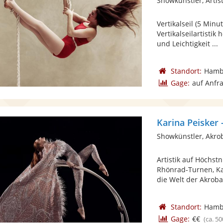
Showkünstler, Artist
Vertikalseil (5 Min
Vertikalseilartisti
und Leichtigkeit ...
Standort:
Hamb
Gage:
auf Anfr
Karina Peisker
Showkünstler, Akro
Artistik auf Höchst
Rhönrad-Turnen, Kar
die Welt der Akrobat
Standort:
Hamb
Gage:
€€
(ca. 50