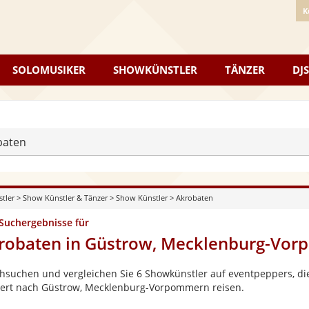
K
SOLOMUSIKER
SHOWKÜNSTLER
TÄNZER
DJS
baten
stler
>
Show Künstler & Tänzer
>
Show Künstler
>
Akrobaten
 Suchergebnisse für
robaten in Güstrow, Mecklenburg-Vo
hsuchen und vergleichen Sie 6 Showkünstler auf eventpeppers, die
ert nach Güstrow, Mecklenburg-Vorpommern reisen.