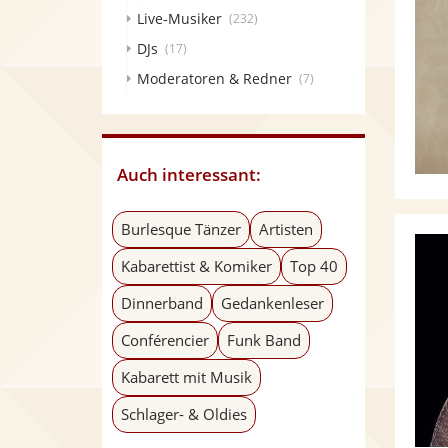
Live-Musiker
(232)
DJs
(17)
Moderatoren & Redner
(7)
Auch interessant:
Burlesque Tänzer
Artisten
Kabarettist & Komiker
Top 40
Dinnerband
Gedankenleser
Conférencier
Funk Band
Kabarett mit Musik
Schlager- & Oldies