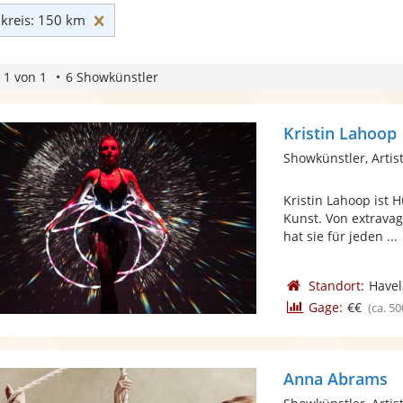
Umkreis: 150 km zurücksetzen
reis: 150 km
 1 von 1
6 Showkünstler
Kristin Lahoop
Showkünstler, Artist
Kristin Lahoop ist 
Kunst. Von extrava
hat sie für jeden ...
Standort:
Have
Gage:
€€
(ca. 50
Anna Abrams