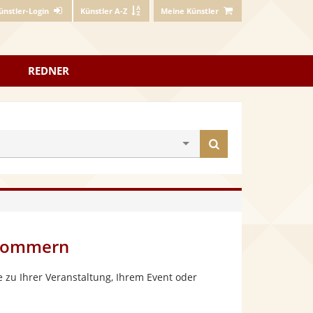
ünstler-Login
Künstler A-Z
Meine Künstler
REDNER
Künstler
finden
rpommern
 zu Ihrer Veranstaltung, Ihrem Event oder