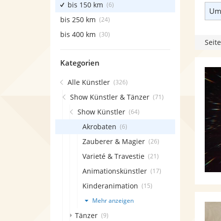
bis 150 km
(6)
Umk
bis 250 km
(24)
bis 400 km
(30)
Seite
Kategorien
Alle Künstler
(326)
Show Künstler & Tänzer
(71)
Show Künstler
(64)
Akrobaten
(6)
Zauberer & Magier
(26)
Varieté & Travestie
(21)
Animationskünstler
(17)
Kinderanimation
(15)
Mehr anzeigen
Tänzer
(9)