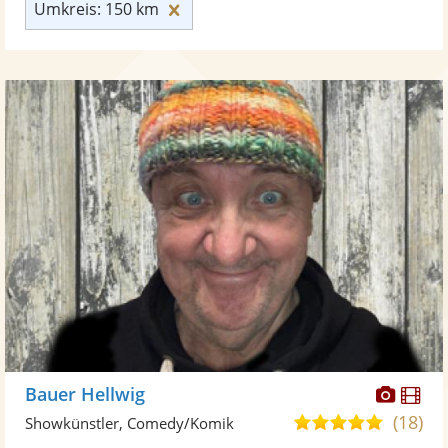
Umkreis: 150 km zurücksetzen
Umkreis: 150 km
Diese
Di
Bauer Hellwig
Künst
Kü
(18)
4,9
Showkünstler, Comedy/Komik
stellt
ste
von