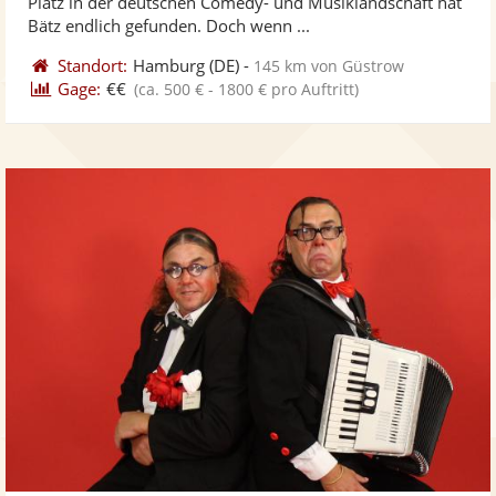
Platz in der deutschen Comedy- und Musiklandschaft hat
bereit
ber
Sternen
Bätz endlich gefunden. Doch wenn ...
Standort:
Hamburg
(DE)
-
145 km von Güstrow
Gage:
€€
(ca. 500 € - 1800 € pro Auftritt)