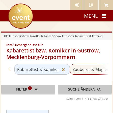
Künstler-
Künstler
Meine
eventpeppers
Login
A-
Künstle
MENU
Z
Alle Künstler
>
Show Künstler & Tänzer
>
Show Künstler
>
Kabarettist & Komiker
Ihre Suchergebnisse für
Kabarettist bzw. Komiker in Güstrow,
Mecklenburg-Vorpommern
Zurück zu «Show Künstler»
Kategorie «Kabarettist 
Kabarettist & Komiker
Zauberer & Magier
1
FILTER
SUCHE ÄNDERN
Seite 1 von 1
6 Showkünstler