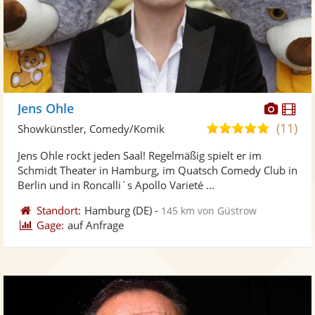
Diese
Di
Jens Ohle
Künst
Kü
(11)
5,0
Showkünstler, Comedy/Komik
stellt
ste
von
Jens Ohle rockt jeden Saal! Regelmäßig spielt er im
Fotos
Vi
5
Schmidt Theater in Hamburg, im Quatsch Comedy Club in
bereit
ber
Sternen
Berlin und in Roncalli´s Apollo Varieté ...
Standort:
Hamburg
(DE)
-
145 km von Güstrow
Gage:
auf Anfrage