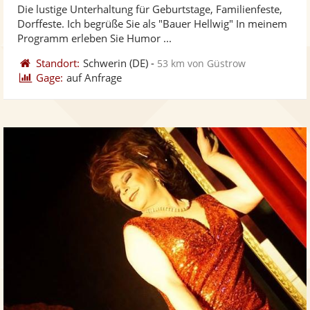
Die lustige Unterhaltung für Geburtstage, Familienfeste,
Fotos
Vi
5
Dorffeste. Ich begrüße Sie als "Bauer Hellwig" In meinem
bereit
ber
Sternen
Programm erleben Sie Humor ...
Standort:
Schwerin
(DE)
-
53 km von Güstrow
Gage:
auf Anfrage