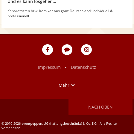
Und es kann losgehen...
Kabarettisten bzw. Komiker aus ganz Deutschland: individuell &
professionell.
eventpeppers
Blog
eventpeppers
auf
auf
Facebook
Instagram
•
Impressum
Datenschutz
Show
Mehr
NACH OBEN
© 2010-2026 eventpeppers UG (haftungsbeschränkt) & Co. KG - Alle Rechte
vorbehalten.