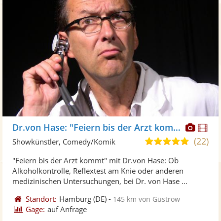
Diese
Di
Dr.von Hase: "Feiern bis der Arzt kommt"
Künst
Kü
(22)
4,9
Showkünstler, Comedy/Komik
stellt
ste
von
"Feiern bis der Arzt kommt" mit Dr.von Hase: Ob
Fotos
Vi
5
Alkoholkontrolle, Reflextest am Knie oder anderen
bereit
ber
Sternen
medizinischen Untersuchungen, bei Dr. von Hase ...
Standort:
Hamburg
(DE)
-
145 km von Güstrow
Gage:
auf Anfrage