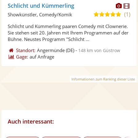
Diese
Di
Schlicht und Kümmerling
Künst
Kü
(1)
5,0
Showkünstler, Comedy/Komik
stellt
ste
von
Schlicht und Kümmerling paaren Comedy mit Clownerie.
Fotos
Vi
5
Sie stehen seit 20. Jahren mit Ihrem Programmen auf der
bereit
ber
Sternen
Bühne. Neustes Programm "Schlicht ...
Standort:
Angermünde
(DE)
-
148 km von Güstrow
Gage:
auf Anfrage
Informationen zum Ranking dieser Liste
Auch interessant: