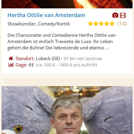
Diese
Di
Hertha Ottilie van Amsterdam
Künst
Kü
(14)
5,0
Showkünstler, Comedy/Komik
stellt
ste
von
Die Chansonette und Comedienne Hertha Ottilie van
Fotos
Vi
5
Amsterdam ist einfach Travestie de Luxe. Ihr Leben
bereit
ber
Sternen
gehört die Bühne! Die liebreizende und ebenso ...
Standort:
Lübeck
(DE)
-
97 km von Güstrow
Gage:
€€
(ca. 500 € - 1800 € pro Auftritt)