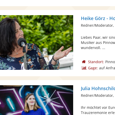
Heike Görz - H
Redner/Moderator, 
Liebes Paar, wir si
Musiker aus Pinnow 
wundervoll. ...
Standort:
Pinno
Gage:
auf Anfr
Julia Hohnschil
Redner/Moderator, 
Ihr möchtet vor Eu
Trauzeremonie erle