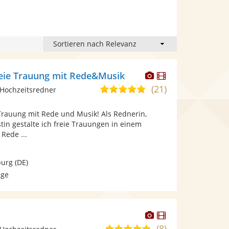
Dieser
Dieser
eie Trauung mit Rede&Musik
Künstler
Künstler
(21)
5,0
Hochzeitsredner
stellt
stellt
von
Fotos
Videos
Trauung mit Rede und Musik! Als Rednerin,
5
bereit.
bereit.
tin gestalte ich freie Trauungen in einem
Sternen
Rede ...
urg
(DE)
age
Dieser
Dieser
Künstler
Künstler
(8)
5,0