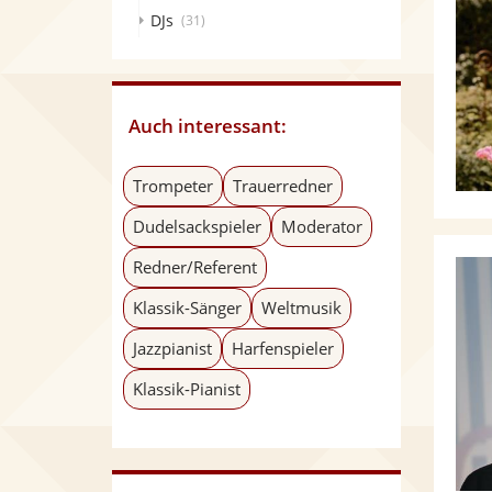
DJs
(31)
Auch interessant:
Trompeter
Trauerredner
Dudelsackspieler
Moderator
Redner/Referent
Klassik-Sänger
Weltmusik
Jazzpianist
Harfenspieler
Klassik-Pianist