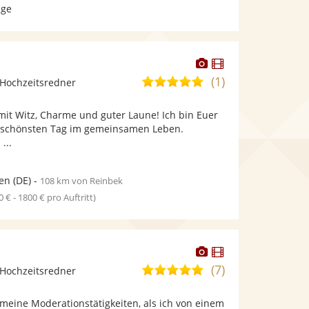
age
Dieser
Dieser
Künstler
Künstler
(1)
5,0
Hochzeitsredner
stellt
stellt
von
Fotos
Videos
mit Witz, Charme und guter Laune! Ich bin Euer
5
bereit.
bereit.
m schönsten Tag im gemeinsamen Leben.
Sternen
...
en
(DE)
-
108 km von Reinbek
0 € - 1800 € pro Auftritt)
Dieser
Dieser
Künstler
Künstler
(7)
5,0
Hochzeitsredner
stellt
stellt
von
Fotos
Videos
eine Moderationstätigkeiten, als ich von einem
5