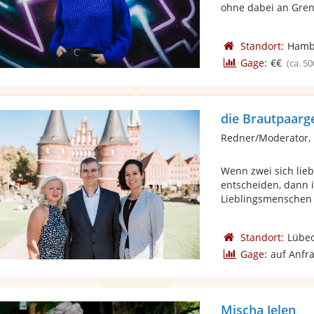
ohne dabei an Grenz
Standort:
Hamb
Gage:
€€
(ca. 50
die Brautpaarg
Redner/Moderator, 
Wenn zwei sich li
entscheiden, dann i
Lieblingsmenschen e
Standort:
Lübe
Gage:
auf Anfr
Mischa Jelen