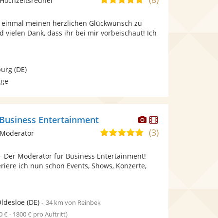
Hochzeitsredner
stellt
stellt
von
Fotos
Videos
st einmal meinen herzlichen Glückwunsch zu
5
bereit.
bereit.
 vielen Dank, dass ihr bei mir vorbeischaut! Ich
Sternen
urg
(DE)
age
Dieser
Dieser
- Business Entertainment
Künstler
Künstler
(3)
4,9
 Moderator
stellt
stellt
von
Fotos
Videos
n - Der Moderator für Business Entertainment!
5
bereit.
bereit.
riere ich nun schon Events, Shows, Konzerte,
Sternen
ldesloe
(DE)
-
34 km von Reinbek
0 € - 1800 € pro Auftritt)