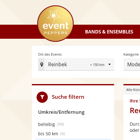
eventpeppers
BANDS & ENSEMBLES
Radius
Ort des Events
Kategorie
Reinbek
Mode
Ort
des
Events
Alle Kün
festlegen
Suche filtern
Ihre
Re
Umkreis/Entfernung
Durc
beliebig
(99)
oder
bis 50 km
(6)