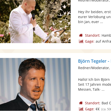
Redner/Moderator, 
Hey ihr beiden, er
eurer Verlobung und
bin Jan, euer ...
Standort:
Hamb
Gage:
auf Anfr
Björn Tegeler 
Redner/Moderator,
Hallo! Ich bin Björ
Seit 17 Jahren mode
Messen, Talk- ...
Standort:
Bad O
Gage:
€€
(ca. 50