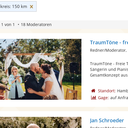
Umkreis: 150 km zurücksetzen
reis: 150 km
 1 von 1
18 Moderatoren
TraumTöne - fr
Redner/Moderator, 
TraumTöne - Freie 
Sängerin und Pianis
Gesamtkonzept aus 
Standort:
Hamb
Gage:
auf Anfr
Jan Schroeder