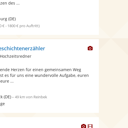
en des ...
urg
(DE)
0 € - 1800 € pro Auftritt)
Dieser
eschichtenerzähler
Künstler
Hochzeitsredner
stellt
Fotos
ebende Herzen für einen gemeinsamen Weg
bereit.
st es für uns eine wundervolle Aufgabe, euren
ure ...
ck
(DE)
-
49 km von Reinbek
age
Dieser
Dieser