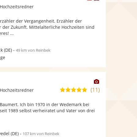
Künstler
Künstler
Hochzeitsredner
stellt
stellt
Fotos
Videos
 Erzähler der Vergangenheit. Erzähler der
bereit.
bereit.
 der Zukunft. Mittelalterliche Hochzeiten sind
es! ...
ck
(DE)
-
49 km von Reinbek
age
Dieser
Künstler
(11)
5,0
Hochzeitsredner
stellt
von
Fotos
 Baumert. Ich bin 1970 in der Wedemark bei
5
bereit.
eit 1989 selbst verheiratet und Vater von drei
Sternen
wedel
(DE)
-
107 km von Reinbek