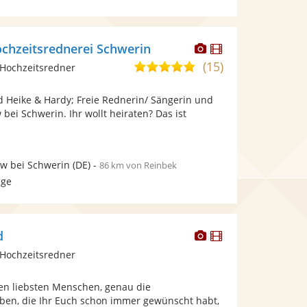
Dieser
Dieser
ochzeitsrednerei Schwerin
Künstler
Künstler
(15)
5,0
Hochzeitsredner
stellt
stellt
von
Fotos
Videos
nd Heike & Hardy; Freie Rednerin/ Sängerin und
5
bereit.
bereit.
bei Schwerin. Ihr wollt heiraten? Das ist
Sternen
w bei Schwerin
(DE)
-
86 km von Reinbek
age
Dieser
Dieser
d
Künstler
Künstler
Hochzeitsredner
stellt
stellt
Fotos
Videos
ren liebsten Menschen, genau die
bereit.
bereit.
ben, die Ihr Euch schon immer gewünscht habt,