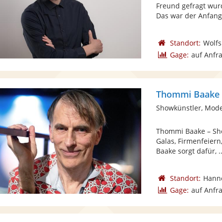
Freund gefragt wur
Das war der Anfang 
Standort:
Wolf
Gage:
auf Anfr
Thommi Baake -
Showkünstler, Mode
Thommi Baake – Sho
Galas, Firmenfeier
Baake sorgt dafür, ..
Standort:
Hann
Gage:
auf Anfr