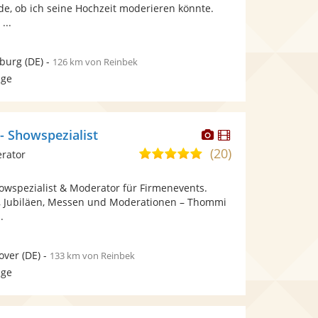
bereit.
bereit.
de, ob ich seine Hochzeit moderieren könnte.
Sternen
...
sburg
(DE)
-
126 km von Reinbek
age
Dieser
Dieser
 Showspezialist
Künstler
Künstler
(20)
4,8
rator
stellt
stellt
von
Fotos
Videos
wspezialist & Moderator für Firmenevents.
5
bereit.
bereit.
n, Jubiläen, Messen und Moderationen – Thommi
Sternen
.
over
(DE)
-
133 km von Reinbek
age