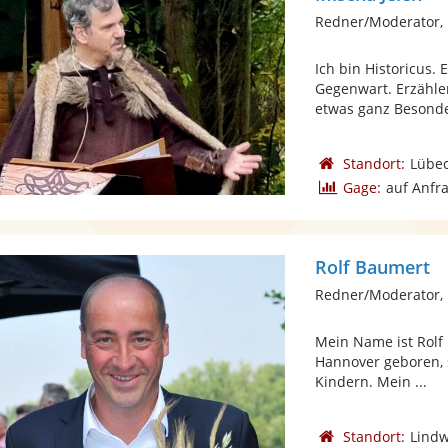
Redner/Moderator, 
Ich bin Historicus.
Gegenwart. Erzähler
etwas ganz Besonder
Standort:
Lübe
Gage:
auf Anfr
Rolf Baumert
Redner/Moderator, 
Mein Name ist Rolf
Hannover geboren, s
Kindern. Mein ...
Standort:
Lind