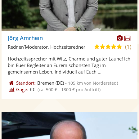
Diese
Di
Jörg Amrhein
Künst
Kü
(1)
5,0
Redner/Moderator, Hochzeitsredner
stellt
ste
von
Hochzeitssprecher mit Witz, Charme und guter Laune! Ich
Fotos
Vi
5
bin Euer Begleiter an Eurem schönsten Tag im
bereit
ber
Sternen
gemeinsamen Leben. Individuell auf Euch ...
Standort:
Bremen
(DE)
-
105 km von Norderstedt
Gage:
€€
(ca. 500 € - 1800 € pro Auftritt)