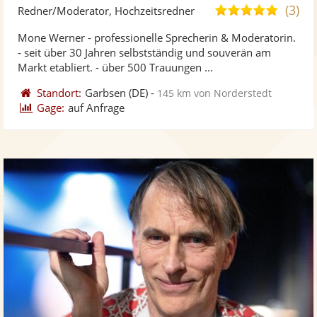
Künst
Kü
(3)
5,0
Redner/Moderator, Hochzeitsredner
stellt
ste
von
Mone Werner - professionelle Sprecherin & Moderatorin.
Fotos
Vi
5
- seit über 30 Jahren selbstständig und souverän am
bereit
ber
Sternen
Markt etabliert. - über 500 Trauungen ...
Standort:
Garbsen
(DE)
-
145 km von Norderstedt
Gage:
auf Anfrage