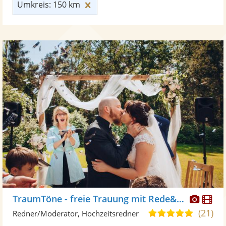
Umkreis: 150 km zurücksetzen
Umkreis: 150 km
Diese
Di
TraumTöne - freie Trauung mit Rede&Musik
Künst
Kü
(21)
5,0
Redner/Moderator, Hochzeitsredner
stellt
ste
von