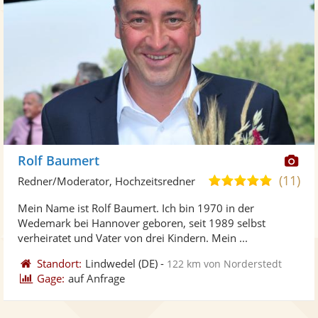
Di
Rolf Baumert
Kü
(11)
5,0
Redner/Moderator, Hochzeitsredner
ste
von
Mein Name ist Rolf Baumert. Ich bin 1970 in der
Fo
5
Wedemark bei Hannover geboren, seit 1989 selbst
ber
Sternen
verheiratet und Vater von drei Kindern. Mein ...
Standort:
Lindwedel
(DE)
-
122 km von Norderstedt
Gage:
auf Anfrage