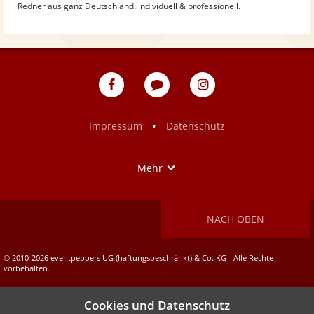
Redner aus ganz Deutschland: individuell & professionell.
eventpeppers
Blog
eventpeppers
auf
auf
Facebook
Instagram
•
Impressum
Datenschutz
Show
Mehr
NACH OBEN
© 2010-2026 eventpeppers UG (haftungsbeschränkt) & Co. KG - Alle Rechte
vorbehalten.
Cookies und Datenschutz