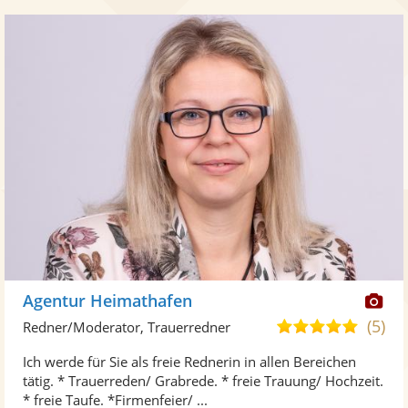
Di
Agentur Heimathafen
Kü
(5)
5,0
Redner/Moderator, Trauerredner
ste
von
Ich werde für Sie als freie Rednerin in allen Bereichen
Fo
5
tätig. * Trauerreden/ Grabrede. * freie Trauung/ Hochzeit.
ber
Sternen
* freie Taufe. *Firmenfeier/ ...