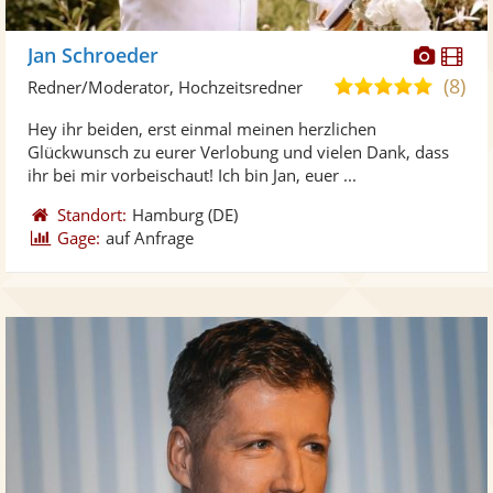
Diese
Di
Jan Schroeder
Künst
Kü
(8)
5,0
Redner/Moderator, Hochzeitsredner
stellt
ste
von
Hey ihr beiden, erst einmal meinen herzlichen
Fotos
Vi
5
Glückwunsch zu eurer Verlobung und vielen Dank, dass
bereit
ber
Sternen
ihr bei mir vorbeischaut! Ich bin Jan, euer ...
Standort:
Hamburg
(DE)
Gage:
auf Anfrage