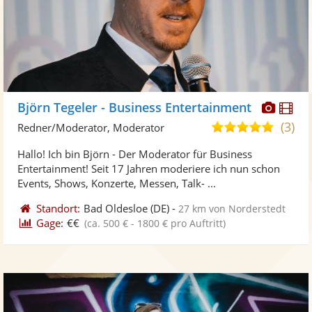
Diese
Di
Björn Tegeler - Business Entertainment
Künst
Kü
(3)
4,9
Redner/Moderator, Moderator
stellt
ste
von
Hallo! Ich bin Björn - Der Moderator für Business
Fotos
Vi
5
Entertainment! Seit 17 Jahren moderiere ich nun schon
bereit
ber
Sternen
Events, Shows, Konzerte, Messen, Talk- ...
Standort:
Bad Oldesloe
(DE)
-
27 km von Norderstedt
Gage:
€€
(ca. 500 € - 1800 € pro Auftritt)