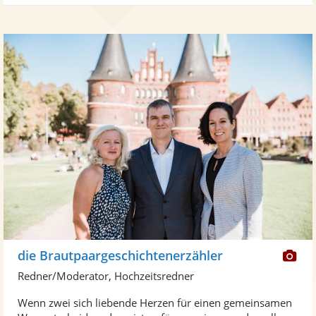
Di
die Brautpaargeschichtenerzähler
Kü
Redner/Moderator, Hochzeitsredner
ste
Wenn zwei sich liebende Herzen für einen gemeinsamen
Fo