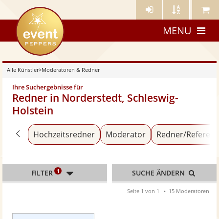
Künstler-
Künstler
Meine
eventpeppers
Login
A-
Künstle
MENU
Z
Alle Künstler
>
Moderatoren & Redner
Ihre Suchergebnisse für
Redner in Norderstedt, Schleswig-
Holstein
Zurück zu «Alle Künstler»
Hochzeitsredner
Moderator
Redner/Referent
1
FILTER
SUCHE ÄNDERN
Seite 1 von 1
15 Moderatoren