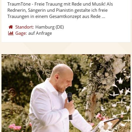
TraumTöne - Freie Trauung mit Rede und Musik! Als
Fotos
Vi
5
Rednerin, Sängerin und Pianistin gestalte ich freie
bereit
ber
Sternen
Trauungen in einem Gesamtkonzept aus Rede ...
Standort:
Hamburg
(DE)
Gage:
auf Anfrage