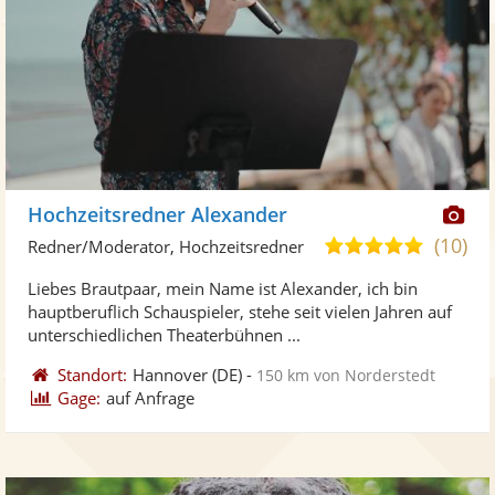
Di
Hochzeitsredner Alexander
Kü
(10)
5,0
Redner/Moderator, Hochzeitsredner
ste
von
Liebes Brautpaar, mein Name ist Alexander, ich bin
Fo
5
hauptberuflich Schauspieler, stehe seit vielen Jahren auf
ber
Sternen
unterschiedlichen Theaterbühnen ...
Standort:
Hannover
(DE)
-
150 km von Norderstedt
Gage:
auf Anfrage