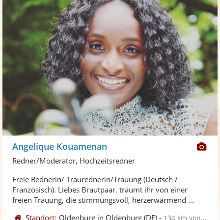
Di
Angelique Kouamenan
Kü
Redner/Moderator, Hochzeitsredner
ste
Freie Rednerin/ Traurednerin/Trauung (Deutsch /
Fo
Französisch). Liebes Brautpaar, träumt ihr von einer
ber
freien Trauung, die stimmungsvoll, herzerwärmend ...
Standort:
Oldenburg in Oldenburg
(DE)
-
134 km von Norderstedt