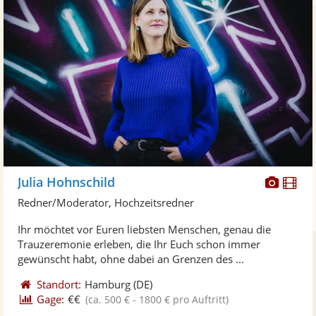
Diese
Di
Julia Hohnschild
Künst
Kü
Redner/Moderator, Hochzeitsredner
stellt
ste
Ihr möchtet vor Euren liebsten Menschen, genau die
Fotos
Vi
Trauzeremonie erleben, die Ihr Euch schon immer
bereit
ber
gewünscht habt, ohne dabei an Grenzen des ...
Standort:
Hamburg
(DE)
Gage:
€€
(ca. 500 € - 1800 € pro Auftritt)