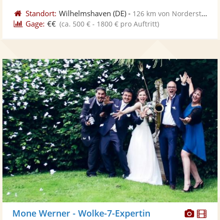
Standort:
Wilhelmshaven
(DE)
-
126 km von Norderstedt
Gage:
€€
(ca. 500 € - 1800 € pro Auftritt)
Diese
Di
Mone Werner - Wolke-7-Expertin