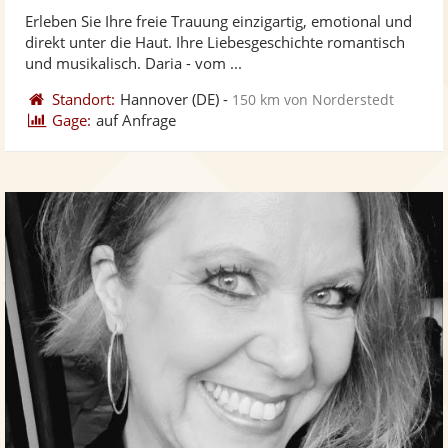
stellt
ste
von
Erleben Sie Ihre freie Trauung einzigartig, emotional und
Fotos
Vi
5
direkt unter die Haut. Ihre Liebesgeschichte romantisch
bereit
ber
Sternen
und musikalisch. Daria - vom ...
Standort:
Hannover
(DE)
-
150 km von Norderstedt
Gage:
auf Anfrage