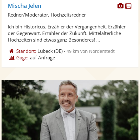
Diese
Di
Mischa Jelen
Künst
Kü
Redner/Moderator, Hochzeitsredner
stellt
ste
Ich bin Historicus. Erzähler der Vergangenheit. Erzähler
Fotos
Vi
der Gegenwart. Erzähler der Zukunft. Mittelalterliche
bereit
ber
Hochzeiten sind etwas ganz Besonderes! ...
Standort:
Lübeck
(DE)
-
49 km von Norderstedt
Gage:
auf Anfrage