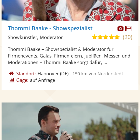
Diese
Di
Thommi Baake - Showspezialist
Künst
Kü
(20)
4,8
Showkünstler, Moderator
stellt
ste
von
Thommi Baake – Showspezialist & Moderator für
Fotos
Vi
5
Firmenevents. Galas, Firmenfeiern, Jubiläen, Messen und
bereit
ber
Sternen
Moderationen – Thommi Baake sorgt dafür, ...
Standort:
Hannover
(DE)
-
150 km von Norderstedt
Gage:
auf Anfrage