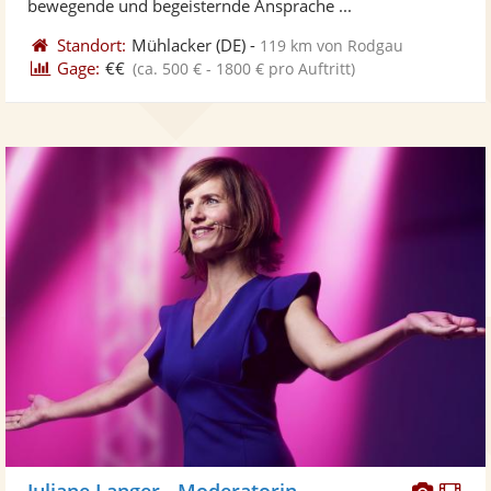
bewegende und begeisternde Ansprache ...
Standort:
Mühlacker
(DE)
-
119 km von Rodgau
Gage:
€€
(ca. 500 € - 1800 € pro Auftritt)
Diese
Di
Juliane Langer - Moderatorin