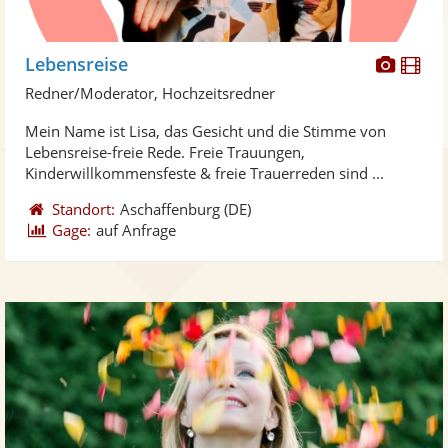
Diese
Di
Lebensreise
Künst
Kü
Redner/Moderator, Hochzeitsredner
stellt
ste
Mein Name ist Lisa, das Gesicht und die Stimme von
Fotos
Vi
Lebensreise-freie Rede. Freie Trauungen,
bereit
ber
Kinderwillkommensfeste & freie Trauerreden sind ...
Standort:
Aschaffenburg
(DE)
Gage:
auf Anfrage