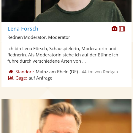
Diese
Di
Lena Försch
Künst
Kü
Redner/Moderator, Moderator
stellt
ste
Ich bin Lena Försch, Schauspielerin, Moderatorin und
Fotos
Vi
Rednerin. Als Moderatorin stehe ich auf der Bühne ich
bereit
ber
führe durch verschiedene Arten von ...
Standort:
Mainz am Rhein
(DE)
-
44 km von Rodgau
Gage:
auf Anfrage