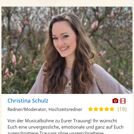
Diese
Di
Christina Schulz
Künst
Kü
(18)
5,0
Redner/Moderator, Hochzeitsredner
stellt
ste
von
Von der Musicalbühne zu Eurer Trauung! Ihr wünscht
Fotos
Vi
5
Euch eine unvergessliche, emotionale und ganz auf Euch
bereit
ber
Sternen
zugeschnittene Trauung ohne vorgeschriebene ...