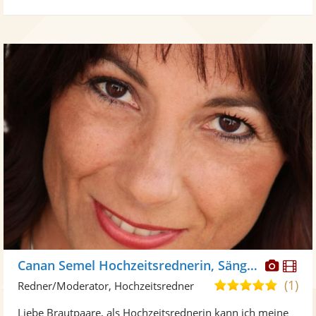
Diese
Di
Canan Semel Hochzeitsrednerin, Sängerin
Künst
Kü
(1)
5,0
Redner/Moderator, Hochzeitsredner
stellt
ste
von
Liebe Brautpaare, als Hochzeitsrednerin kann ich meine