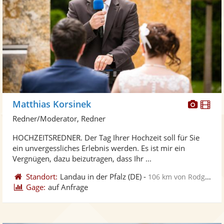
Diese
Di
Matthias Korsinek
Künst
Kü
Redner/Moderator, Redner
stellt
ste
HOCHZEITSREDNER. Der Tag Ihrer Hochzeit soll für Sie
Fotos
Vi
ein unvergessliches Erlebnis werden. Es ist mir ein
bereit
ber
Vergnügen, dazu beizutragen, dass Ihr ...
Standort:
Landau in der Pfalz
(DE)
-
106 km von Rodgau
Gage:
auf Anfrage