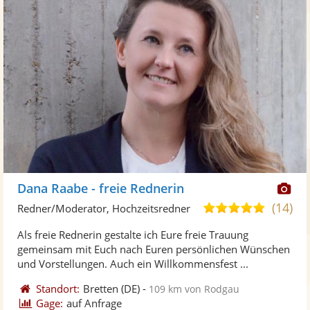
Di
Dana Raabe - freie Rednerin
Kü
(14)
4,9
Redner/Moderator, Hochzeitsredner
ste
von
Als freie Rednerin gestalte ich Eure freie Trauung
Fo
5
gemeinsam mit Euch nach Euren persönlichen Wünschen
ber
Sternen
und Vorstellungen. Auch ein Willkommensfest ...
Standort:
Bretten
(DE)
-
109 km von Rodgau
Gage:
auf Anfrage