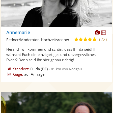
Diese
Di
Annemarie
Künst
Kü
(22)
5,0
Redner/Moderator, Hochzeitsredner
stellt
ste
von
Herzlich willkommen und schön, dass Ihr da seid! Ihr
Fotos
Vi
5
wünscht Euch ein einzigartiges und unvergessliches
bereit
ber
Sternen
Event? Dann seid Ihr hier genau richtig! ...
Standort:
Fulda
(DE)
-
81 km von Rodgau
Gage:
auf Anfrage