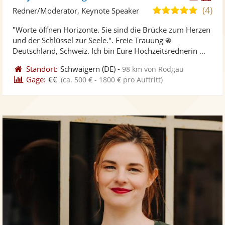
Künst
Kü
(4)
4,8
Redner/Moderator, Keynote Speaker
stellt
ste
von
"Worte öffnen Horizonte. Sie sind die Brücke zum Herzen
Fotos
Vi
5
und der Schlüssel zur Seele.". Freie Trauung ֍
bereit
ber
Sternen
Deutschland, Schweiz. Ich bin Eure Hochzeitsrednerin ...
Standort:
Schwaigern
(DE)
-
98 km von Rodgau
Gage:
€€
(ca. 500 € - 1800 € pro Auftritt)