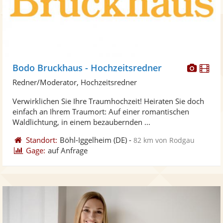
Diese
Di
Bodo Bruckhaus - Hochzeitsredner
Künst
Kü
Redner/Moderator, Hochzeitsredner
stellt
ste
Verwirklichen Sie Ihre Traumhochzeit! Heiraten Sie doch
Fotos
Vi
einfach an Ihrem Traumort: Auf einer romantischen
bereit
ber
Waldlichtung, in einem bezaubernden ...
Standort:
Böhl-Iggelheim
(DE)
-
82 km von Rodgau
Gage:
auf Anfrage