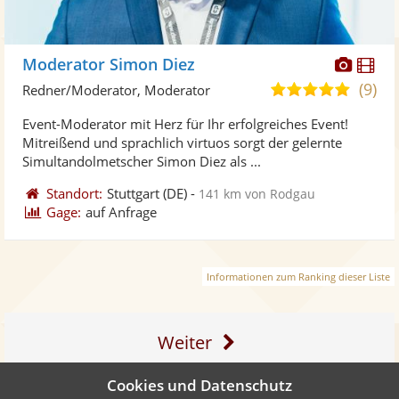
Diese
Di
Moderator Simon Diez
Künst
Kü
(9)
4,9
Redner/Moderator, Moderator
stellt
ste
von
Event-Moderator mit Herz für Ihr erfolgreiches Event!
Fotos
Vi
5
Mitreißend und sprachlich virtuos sorgt der gelernte
bereit
ber
Sternen
Simultandolmetscher Simon Diez als ...
Standort:
Stuttgart
(DE)
-
141 km von Rodgau
Gage:
auf Anfrage
Informationen zum Ranking dieser Liste
Weiter
Cookies und Datenschutz