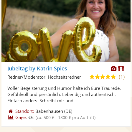
Diese
Di
Jubeltag by Katrin Spies
Künst
Kü
(1)
5,0
Redner/Moderator, Hochzeitsredner
stellt
ste
von
Voller Begeisterung und Humor halte ich Eure Traurede.
Fotos
Vi
5
Gefühlvoll und persönlich. Lebendig und authentisch.
bereit
ber
Sternen
Einfach anders. Schreibt mir und ...
Standort:
Babenhausen
(DE)
Gage:
€€
(ca. 500 € - 1800 € pro Auftritt)