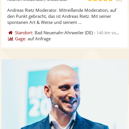
stellt
ste
von
Andreas Rietz Moderator. Mitreißende Moderation, auf
Fotos
Vi
5
den Punkt gebracht, das ist Andreas Rietz. Mit seiner
bereit
ber
Sternen
spontanen Art & Weise und seinem ...
Standort:
Bad Neuenahr-Ahrweiler
(DE)
-
140 km von Rodgau
Gage:
auf Anfrage