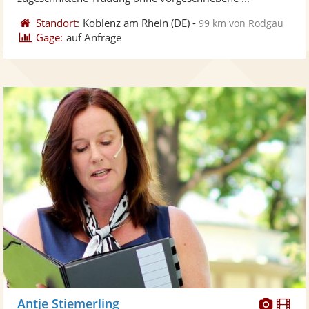
Standort:
Koblenz am Rhein
(DE)
-
99 km von Rodgau
Gage:
auf Anfrage
Diese
Di
Antje Stiemerling