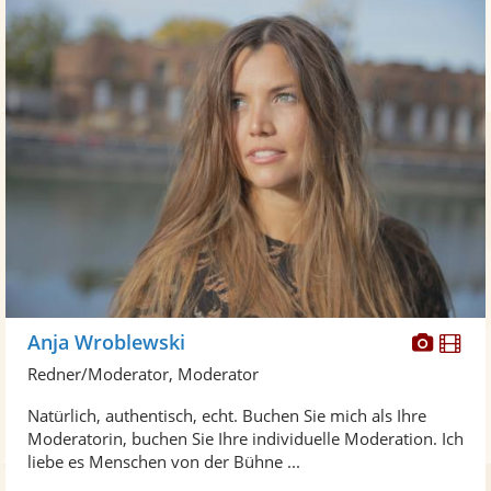
Diese
Di
Anja Wroblewski
Künst
Kü
Redner/Moderator, Moderator
stellt
ste
Natürlich, authentisch, echt. Buchen Sie mich als Ihre
Fotos
Vi
Moderatorin, buchen Sie Ihre individuelle Moderation. Ich
bereit
ber
liebe es Menschen von der Bühne ...