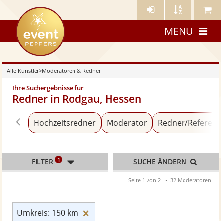
Künstler-
Künstler
Meine
eventpeppers
Login
A-
Künstle
MENU
Z
Alle Künstler
>
Moderatoren & Redner
Ihre Suchergebnisse für
Redner in Rodgau, Hessen
Zurück zu «Alle Künstler»
Hochzeitsredner
Moderator
Redner/Referent
1
FILTER
SUCHE ÄNDERN
Seite 1 von 2
32 Moderatoren
Umkreis: 150 km zurücksetzen
Umkreis: 150 km