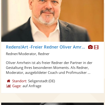
Diese
Di
Redens!Art -Freier Redner Oliver Amrhein
Künst
Kü
Redner/Moderator, Redner
stellt
ste
Oliver Amrhein ist als freier Redner der Partner in der
Fotos
Vi
Gestaltung Ihres besonderen Moments. Als Redner,
bereit
ber
Moderator, ausgebildeter Coach und Profimusiker ...
Standort:
Seligenstadt
(DE)
Gage:
auf Anfrage