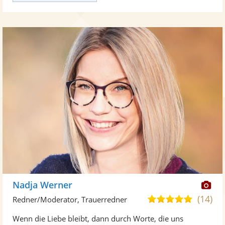
Di
Nadja Werner
Kü
(14)
5,0
Redner/Moderator, Trauerredner
ste
von
Wenn die Liebe bleibt, dann durch Worte, die uns
Fo
5