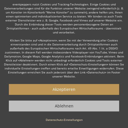
eventpeppers nutzt Cookies und Tracking-Technologien. Einige Cookies und
Datenverarbeitungen sind für die Funktion unserer Website zwingend erforderlich (z. B.
Auch interessant:
um Künstler im Künstlerkorb "Meine Künstler" zu sammeln), andere helfen uns, Ihnen
einen optimierten und individualisierten Service zu bieten. Wir binden so auch Tools
externer Dienstleister wie z. B. Google, Facebook und Vimeo auf unserer Website ein.
Durch die Einbindung dieser Tools werden personenbezogene Daten an
Drittplattformen - auch außerhalb des Europäischen Wirtschaftsraums - übermittelt
und verarbeitet.
Trompeter
Trauerredner
Dudelsackspieler
Modera
Klicken Sie bitte auf «Akzeptieren», wenn Sie mit der Verwendung aller Cookies
einverstanden sind und in die Datenverarbeitung durch Drittplattformen auch
außerhalb des Europäischen Wirtschaftsraums nach Art. 49 Abs. 1 lit. a DSGVO
zustimmen. In diesem Fall werden insbesondere Videoplayer von YouTube, Vimeo und
Dailymotion, Google Maps, Google Analytics und Facebook-Einbindungen aktiviert. Beim
Klick auf «Ablehnen» werden nicht unbedingt erforderlich Cookies und Tools externer
Dienstleister deaktiviert. Durch einen Klick auf «Datenschutz-Einstellungen» können Sie
Wie funktioniert's?
individuelle Einstellungen treffen und bereits erteilte Einwilligungen widerrufen. Diese
Einstellungen erreichen Sie auch jederzeit über den Link «Datenschutz» im Footer
unserer Website.
1. Kostenlos anfragen
Starten Sie mit dem Button 'Kostenlos anfragen' eine Anfrage an die für
Akzeptieren
Sie interessanten Moderatoren - also z. B. bestimmte Redner. Diesen
Button finden Sie auf den jeweiligen Künstler-Profil-Seiten der Redner.
Ablehnen
2. Angebote erhalten & Details besprechen
Datenschutz-Einstellungen
Sie erhalten Angebote Ihrer angefragten Redner. Nutzen Sie die
Funktionen der eventpeppers-Plattform oder telefonieren Sie direkt mit