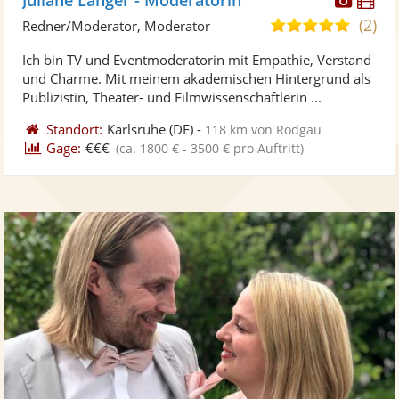
Künst
Kü
(2)
4,9
Redner/Moderator, Moderator
stellt
ste
von
Ich bin TV und Eventmoderatorin mit Empathie, Verstand
Fotos
Vi
5
und Charme. Mit meinem akademischen Hintergrund als
bereit
ber
Sternen
Publizistin, Theater- und Filmwissenschaftlerin ...
Standort:
Karlsruhe
(DE)
-
118 km von Rodgau
Gage:
€€€
(ca. 1800 € - 3500 € pro Auftritt)