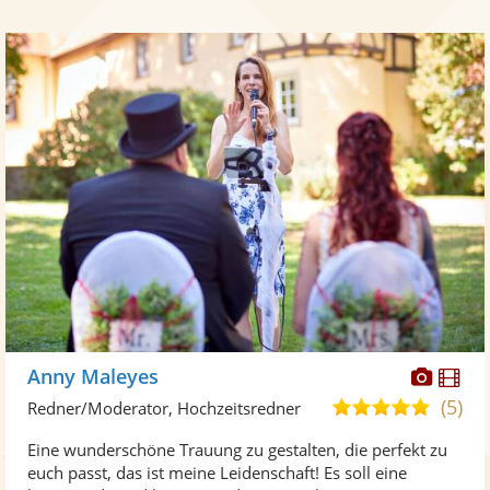
Diese
Di
Anny Maleyes
Künst
Kü
(5)
5,0
Redner/Moderator, Hochzeitsredner
stellt
ste
von
Eine wunderschöne Trauung zu gestalten, die perfekt zu
Fotos
Vi
5
euch passt, das ist meine Leidenschaft! Es soll eine
bereit
ber
Sternen