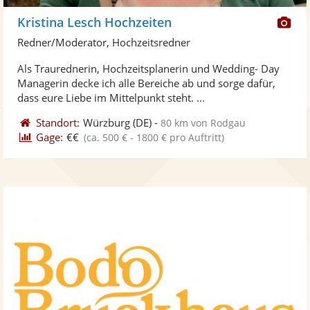
Di
Kristina Lesch Hochzeiten
Kü
Redner/Moderator, Hochzeitsredner
ste
Als Traurednerin, Hochzeitsplanerin und Wedding- Day
Fo
Managerin decke ich alle Bereiche ab und sorge dafür,
ber
dass eure Liebe im Mittelpunkt steht. ...
Standort:
Würzburg
(DE)
-
80 km von Rodgau
Gage:
€€
(ca. 500 € - 1800 € pro Auftritt)