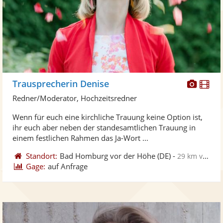
Diese
Di
Trausprecherin Denise
Künst
Kü
Redner/Moderator, Hochzeitsredner
stellt
ste
Wenn für euch eine kirchliche Trauung keine Option ist,
Fotos
Vi
ihr euch aber neben der standesamtlichen Trauung in
bereit
ber
einem festlichen Rahmen das Ja-Wort ...
Standort:
Bad Homburg vor der Höhe
(DE)
-
29 km von Rodgau
Gage:
auf Anfrage