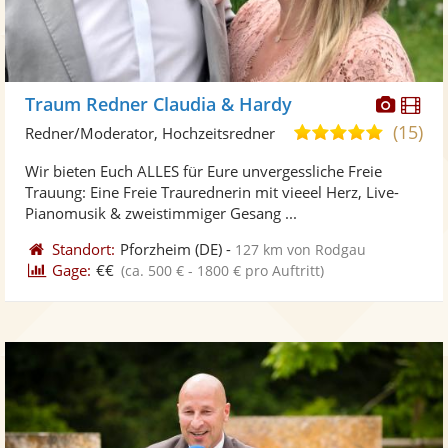
Diese
Di
Traum Redner Claudia & Hardy
Künst
Kü
(15)
5,0
Redner/Moderator, Hochzeitsredner
stellt
ste
von
Wir bieten Euch ALLES für Eure unvergessliche Freie
Fotos
Vi
5
Trauung: Eine Freie Traurednerin mit vieeel Herz, Live-
bereit
ber
Sternen
Pianomusik & zweistimmiger Gesang ...
Standort:
Pforzheim
(DE)
-
127 km von Rodgau
Gage:
€€
(ca. 500 € - 1800 € pro Auftritt)