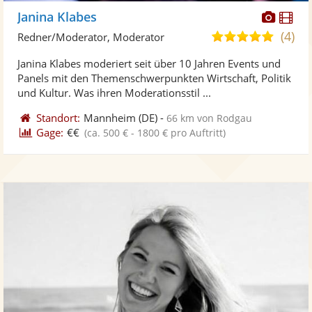
Diese
Di
Janina Klabes
Künst
Kü
(4)
5,0
Redner/Moderator, Moderator
stellt
ste
von
Janina Klabes moderiert seit über 10 Jahren Events und
Fotos
Vi
5
Panels mit den Themenschwerpunkten Wirtschaft, Politik
bereit
ber
Sternen
und Kultur. Was ihren Moderationsstil ...
Standort:
Mannheim
(DE)
-
66 km von Rodgau
Gage:
€€
(ca. 500 € - 1800 € pro Auftritt)