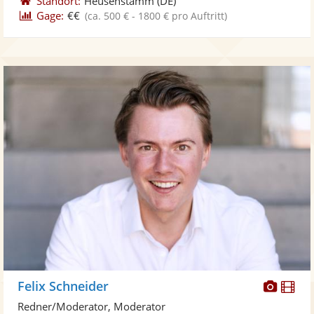
Standort:
Heusenstamm
(DE)
Gage:
€€
(ca. 500 € - 1800 € pro Auftritt)
Diese
Di
Felix Schneider
Künst
Kü
Redner/Moderator, Moderator