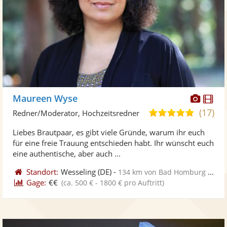
Diese
Di
Maureen Wyse
Künst
Kü
(17)
5,0
Redner/Moderator, Hochzeitsredner
stellt
ste
von
Liebes Brautpaar, es gibt viele Gründe, warum ihr euch
Fotos
Vi
5
für eine freie Trauung entschieden habt. Ihr wünscht euch
bereit
ber
Sternen
eine authentische, aber auch ...
Standort:
Wesseling
(DE)
-
134 km von Bad Homburg vor der Höhe
Gage:
€€
(ca. 500 € - 1800 € pro Auftritt)