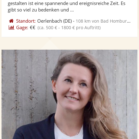
gestalten ist eine spannende und ereignisreiche Zeit. Es
ber
gibt so viel zu bedenken und ...
Standort:
Oerlenbach
(DE)
-
108 km von Bad Homburg vor der Höhe
Gage:
€€
(ca. 500 € - 1800 € pro Auftritt)