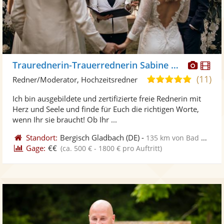
Diese
Di
Traurednerin-Trauerrednerin Sabine Heil
Künst
Kü
(11)
5,0
Redner/Moderator, Hochzeitsredner
stellt
ste
von
Ich bin ausgebildete und zertifizierte freie Rednerin mit
Fotos
Vi
5
Herz und Seele und finde für Euch die richtigen Worte,
bereit
ber
Sternen
wenn Ihr sie braucht! Ob Ihr ...
Standort:
Bergisch Gladbach
(DE)
-
135 km von Bad Homburg vor der Höhe
Gage:
€€
(ca. 500 € - 1800 € pro Auftritt)