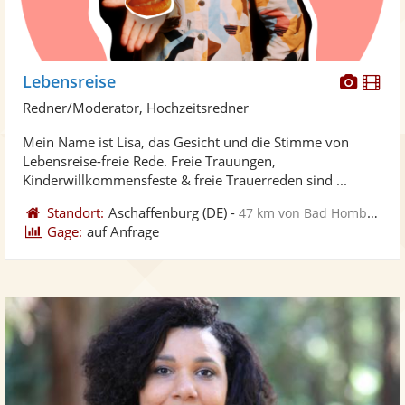
Diese
Di
Lebensreise
Künst
Kü
Redner/Moderator, Hochzeitsredner
stellt
ste
Mein Name ist Lisa, das Gesicht und die Stimme von
Fotos
Vi
Lebensreise-freie Rede. Freie Trauungen,
bereit
ber
Kinderwillkommensfeste & freie Trauerreden sind ...
Standort:
Aschaffenburg
(DE)
-
47 km von Bad Homburg vor der Höhe
Gage:
auf Anfrage