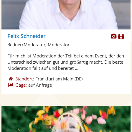
Diese
Di
Felix Schneider
Künst
Kü
Redner/Moderator, Moderator
stellt
ste
Für mich ist Moderation der Teil bei einem Event, der den
Fotos
Vi
Unterschied zwischen gut und großartig macht. Die beste
bereit
ber
Moderation fällt auf und bereitet ...
Standort:
Frankfurt am Main
(DE)
Gage:
auf Anfrage