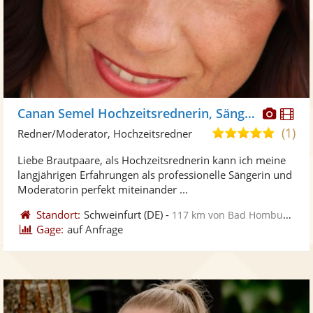
Diese
Di
Canan Semel Hochzeitsrednerin, Sängerin
Künst
Kü
(1)
5,0
Redner/Moderator, Hochzeitsredner
stellt
ste
von
Liebe Brautpaare, als Hochzeitsrednerin kann ich meine
Fotos
Vi
5
langjährigen Erfahrungen als professionelle Sängerin und
bereit
ber
Sternen
Moderatorin perfekt miteinander ...
Standort:
Schweinfurt
(DE)
-
117 km von Bad Homburg vor der Höhe
Gage:
auf Anfrage