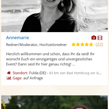
Diese
Di
Annemarie
Künst
Kü
(22)
5,0
Redner/Moderator, Hochzeitsredner
stellt
ste
von
Herzlich willkommen und schön, dass Ihr da seid! Ihr
Fotos
Vi
5
wünscht Euch ein einzigartiges und unvergessliches
bereit
ber
Sternen
Event? Dann seid Ihr hier genau richtig! ...
Standort:
Fulda
(DE)
-
83 km von Bad Homburg vor der Höhe
Gage:
auf Anfrage