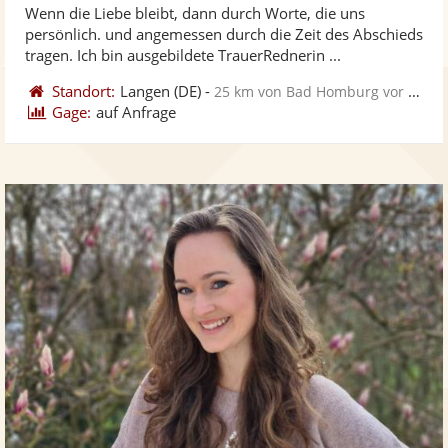
Wenn die Liebe bleibt, dann durch Worte, die uns
Fo
5
persönlich. und angemessen durch die Zeit des Abschieds
ber
Sternen
tragen. Ich bin ausgebildete TrauerRednerin ...
Standort:
Langen
(DE)
-
25 km von Bad Homburg vor der Höhe
Gage:
auf Anfrage