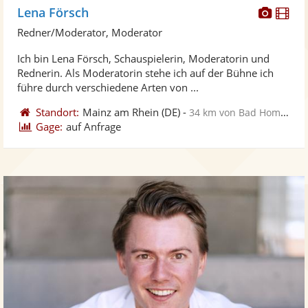
Diese
Di
Lena Försch
Künst
Kü
Redner/Moderator, Moderator
stellt
ste
Ich bin Lena Försch, Schauspielerin, Moderatorin und
Fotos
Vi
Rednerin. Als Moderatorin stehe ich auf der Bühne ich
bereit
ber
führe durch verschiedene Arten von ...
Standort:
Mainz am Rhein
(DE)
-
34 km von Bad Homburg vor der Höhe
Gage:
auf Anfrage