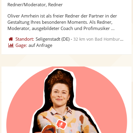
Künst
Kü
Redner/Moderator, Redner
stellt
ste
Oliver Amrhein ist als freier Redner der Partner in der
Fotos
Vi
Gestaltung Ihres besonderen Moments. Als Redner,
bereit
ber
Moderator, ausgebildeter Coach und Profimusiker ...
Standort:
Seligenstadt
(DE)
-
32 km von Bad Homburg vor der Höhe
Gage:
auf Anfrage