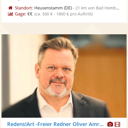
Standort:
Heusenstamm
(DE)
-
21 km von Bad Homburg vor der Höhe
Gage:
€€
(ca. 500 € - 1800 € pro Auftritt)
Diese
Di
Redens!Art -Freier Redner Oliver Amrhein