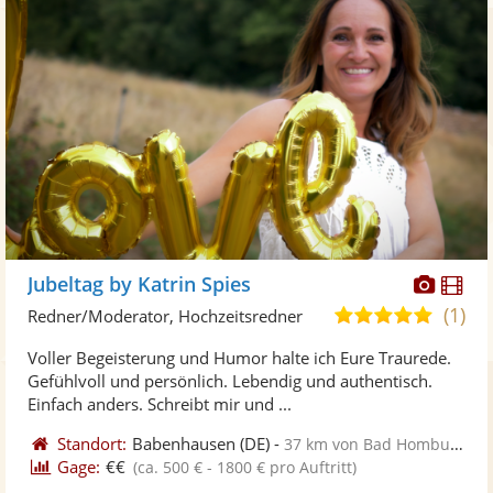
Diese
Di
Jubeltag by Katrin Spies
Künst
Kü
(1)
5,0
Redner/Moderator, Hochzeitsredner
stellt
ste
von
Voller Begeisterung und Humor halte ich Eure Traurede.
Fotos
Vi
5
Gefühlvoll und persönlich. Lebendig und authentisch.
bereit
ber
Sternen
Einfach anders. Schreibt mir und ...
Standort:
Babenhausen
(DE)
-
37 km von Bad Homburg vor der Höhe
Gage:
€€
(ca. 500 € - 1800 € pro Auftritt)