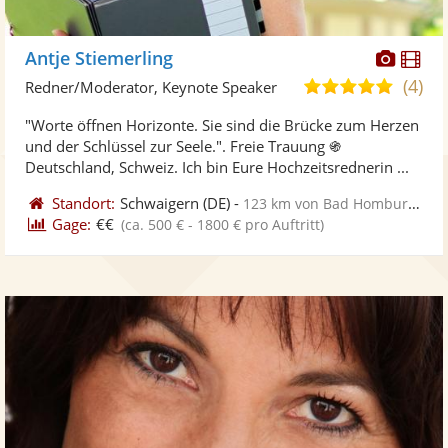
Diese
Di
Antje Stiemerling
Künst
Kü
(4)
4,8
Redner/Moderator, Keynote Speaker
stellt
ste
von
"Worte öffnen Horizonte. Sie sind die Brücke zum Herzen
Fotos
Vi
5
und der Schlüssel zur Seele.". Freie Trauung ֍
bereit
ber
Sternen
Deutschland, Schweiz. Ich bin Eure Hochzeitsrednerin ...
Standort:
Schwaigern
(DE)
-
123 km von Bad Homburg vor der Höhe
Gage:
€€
(ca. 500 € - 1800 € pro Auftritt)