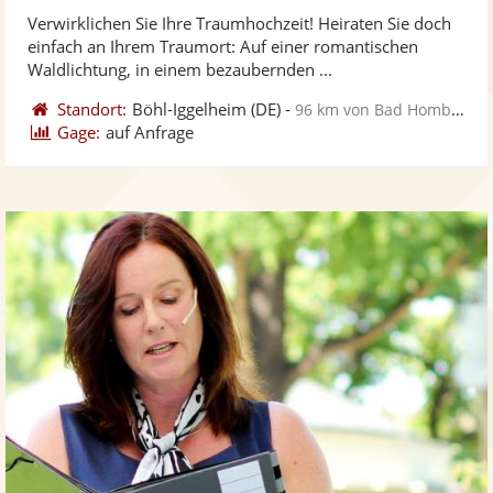
stellt
ste
Verwirklichen Sie Ihre Traumhochzeit! Heiraten Sie doch
Fotos
Vi
einfach an Ihrem Traumort: Auf einer romantischen
bereit
ber
Waldlichtung, in einem bezaubernden ...
Standort:
Böhl-Iggelheim
(DE)
-
96 km von Bad Homburg vor der Höhe
Gage:
auf Anfrage