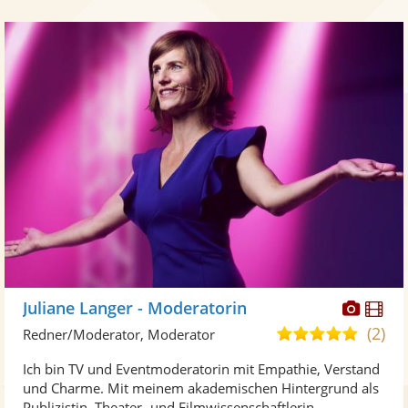
Diese
Di
Juliane Langer - Moderatorin
Künst
Kü
(2)
4,9
Redner/Moderator, Moderator
stellt
ste
von
Ich bin TV und Eventmoderatorin mit Empathie, Verstand
Fotos
Vi
5
und Charme. Mit meinem akademischen Hintergrund als
bereit
ber
Sternen
Publizistin, Theater- und Filmwissenschaftlerin ...