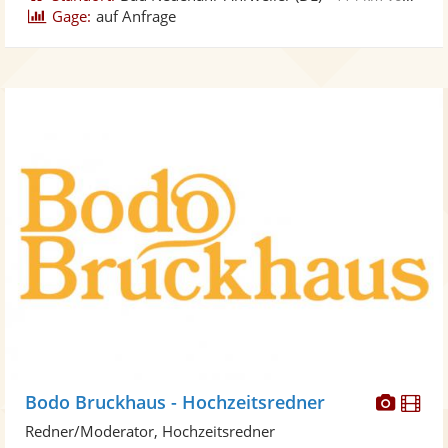
Gage:
auf Anfrage
Diese
Di
Bodo Bruckhaus - Hochzeitsredner
Künst
Kü
Redner/Moderator, Hochzeitsredner