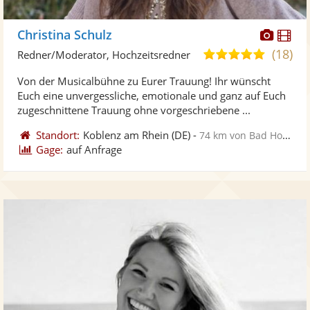
Diese
Di
Christina Schulz
Künst
Kü
(18)
5,0
Redner/Moderator, Hochzeitsredner
stellt
ste
von
Von der Musicalbühne zu Eurer Trauung! Ihr wünscht
Fotos
Vi
5
Euch eine unvergessliche, emotionale und ganz auf Euch
bereit
ber
Sternen
zugeschnittene Trauung ohne vorgeschriebene ...
Standort:
Koblenz am Rhein
(DE)
-
74 km von Bad Homburg vor der Höhe
Gage:
auf Anfrage