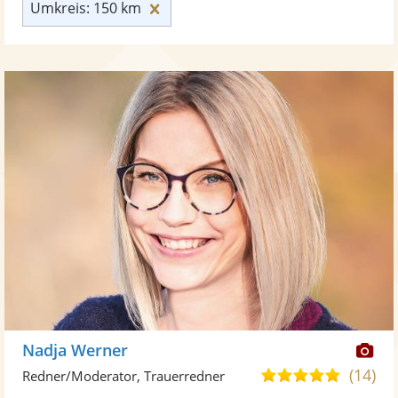
Umkreis: 150 km zurücksetzen
Umkreis: 150 km
Di
Nadja Werner
Kü
(14)
5,0
Redner/Moderator, Trauerredner
ste
von