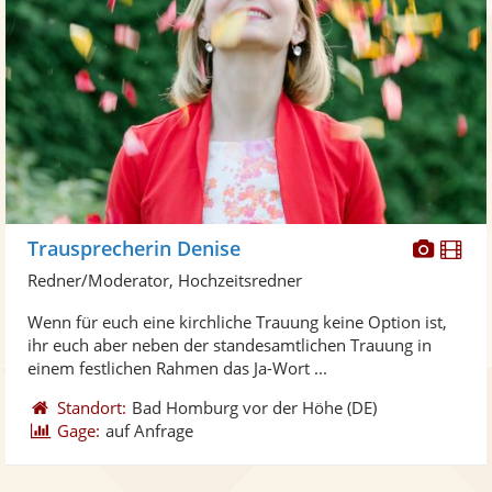
Diese
Di
Trausprecherin Denise
Künst
Kü
Redner/Moderator, Hochzeitsredner
stellt
ste
Wenn für euch eine kirchliche Trauung keine Option ist,
Fotos
Vi
ihr euch aber neben der standesamtlichen Trauung in
bereit
ber
einem festlichen Rahmen das Ja-Wort ...
Standort:
Bad Homburg vor der Höhe
(DE)
Gage:
auf Anfrage