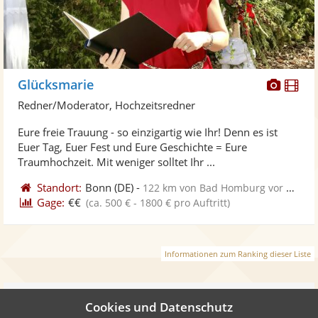
Diese
Di
Glücksmarie
Künst
Kü
Redner/Moderator, Hochzeitsredner
stellt
ste
Eure freie Trauung - so einzigartig wie Ihr! Denn es ist
Fotos
Vi
Euer Tag, Euer Fest und Eure Geschichte = Eure
bereit
ber
Traumhochzeit. Mit weniger solltet Ihr ...
Standort:
Bonn
(DE)
-
122 km von Bad Homburg vor der Höhe
Gage:
€€
(ca. 500 € - 1800 € pro Auftritt)
Informationen zum Ranking dieser Liste
Weiter
Cookies und Datenschutz