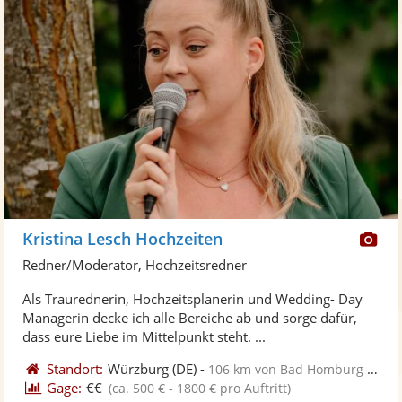
Di
Kristina Lesch Hochzeiten
Kü
Redner/Moderator, Hochzeitsredner
ste
Als Traurednerin, Hochzeitsplanerin und Wedding- Day
Fo
Managerin decke ich alle Bereiche ab und sorge dafür,
ber
dass eure Liebe im Mittelpunkt steht. ...
Standort:
Würzburg
(DE)
-
106 km von Bad Homburg vor der Höhe
Gage:
€€
(ca. 500 € - 1800 € pro Auftritt)