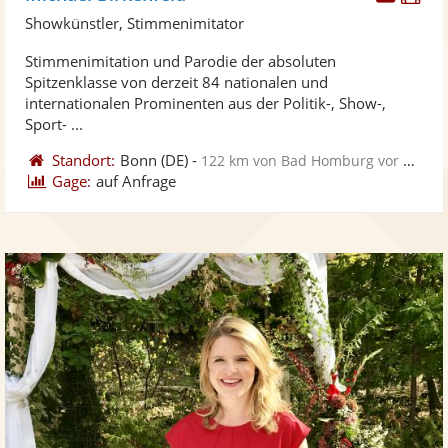
Künst
Kü
Showkünstler, Stimmenimitator
stellt
ste
Stimmenimitation und Parodie der absoluten
Fotos
Vi
Spitzenklasse von derzeit 84 nationalen und
bereit
ber
internationalen Prominenten aus der Politik-, Show-,
Sport- ...
Standort:
Bonn
(DE)
-
122 km von Bad Homburg vor der Höhe
Gage:
auf Anfrage