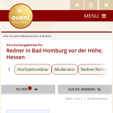
Künstler-
Künstler
Meine
eventpeppers
Login
A-
Künstle
MENU
Z
Alle Künstler
>
Moderatoren & Redner
Ihre Suchergebnisse für
Redner in Bad Homburg vor der Höhe,
Hessen
Zurück zu «Alle Künstler»
Hochzeitsredner
Moderator
Redner/Referent
1
FILTER
SUCHE ÄNDERN
Seite 1 von 2
36 Moderatoren