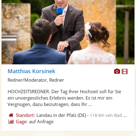
Diese
Di
Matthias Korsinek
Künst
Kü
Redner/Moderator, Redner
stellt
ste
HOCHZEITSREDNER. Der Tag Ihrer Hochzeit soll für Sie
Fotos
Vi
ein unvergessliches Erlebnis werden. Es ist mir ein
bereit
ber
Vergnügen, dazu beizutragen, dass Ihr ...
Standort:
Landau in der Pfalz
(DE)
-
118 km von Bad Homburg vor der Höhe
Gage:
auf Anfrage