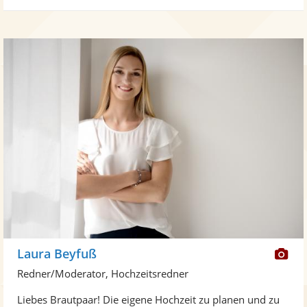
Di
Laura Beyfuß
Kü
Redner/Moderator, Hochzeitsredner
ste
Liebes Brautpaar! Die eigene Hochzeit zu planen und zu
Fo