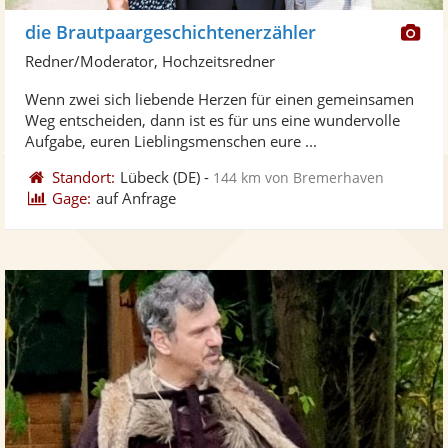
Di
die Brautpaargeschichtenerzähler
Kü
Redner/Moderator, Hochzeitsredner
ste
Wenn zwei sich liebende Herzen für einen gemeinsamen
Fo
Weg entscheiden, dann ist es für uns eine wundervolle
ber
Aufgabe, euren Lieblingsmenschen eure ...
Standort:
Lübeck
(DE)
-
144 km von Bremerhaven
Gage:
auf Anfrage