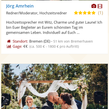
Diese
Di
Jörg Amrhein
Künst
Kü
(1)
5,0
Redner/Moderator, Hochzeitsredner
stellt
ste
von
Hochzeitssprecher mit Witz, Charme und guter Laune! Ich
Fotos
Vi
5
bin Euer Begleiter an Eurem schönsten Tag im
bereit
ber
Sternen
gemeinsamen Leben. Individuell auf Euch ...
Standort:
Bremen
(DE)
-
51 km von Bremerhaven
Gage:
€€
(ca. 500 € - 1800 € pro Auftritt)