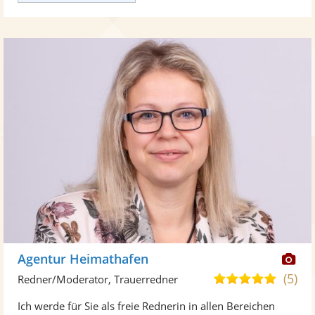
Di
Agentur Heimathafen
Kü
(5)
5,0
Redner/Moderator, Trauerredner
ste
von
Ich werde für Sie als freie Rednerin in allen Bereichen
Fo
5