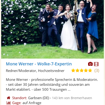
Diese
Di
Mone Werner - Wolke-7-Expertin
Künst
Kü
(3)
5,0
Redner/Moderator, Hochzeitsredner
stellt
ste
von
Mone Werner - professionelle Sprecherin & Moderatorin.
Fotos
Vi
5
- seit über 30 Jahren selbstständig und souverän am
bereit
ber
Sternen
Markt etabliert. - über 500 Trauungen ...
Standort:
Garbsen
(DE)
-
143 km von Bremerhaven
Gage:
auf Anfrage