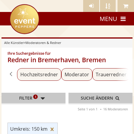
Künstler-
Künstler
Meine
eventpeppers
Login
A-
Künstle
MENU
Z
Alle Künstler
>
Moderatoren & Redner
Ihre Suchergebnisse für
Redner in Bremerhaven, Bremen
Zurück zu «Alle Künstler»
Hochzeitsredner
Moderator
Trauerredner
1
FILTER
SUCHE ÄNDERN
Seite 1 von 1
16 Moderatoren
Umkreis: 150 km zurücksetzen
Umkreis: 150 km