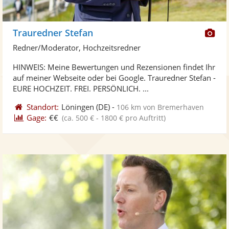
Di
Trauredner Stefan
Kü
Redner/Moderator, Hochzeitsredner
ste
HINWEIS: Meine Bewertungen und Rezensionen findet Ihr
Fo
auf meiner Webseite oder bei Google. Trauredner Stefan -
ber
EURE HOCHZEIT. FREI. PERSÖNLICH. ...
Standort:
Löningen
(DE)
-
106 km von Bremerhaven
Gage:
€€
(ca. 500 € - 1800 € pro Auftritt)