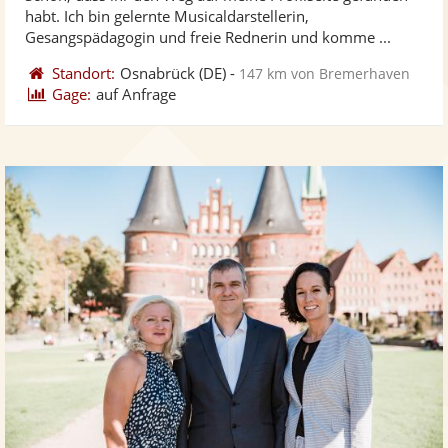
Fotos
Vi
5
habt. Ich bin gelernte Musicaldarstellerin,
bereit
ber
Sternen
Gesangspädagogin und freie Rednerin und komme ...
Standort:
Osnabrück
(DE)
-
147 km von Bremerhaven
Gage:
auf Anfrage