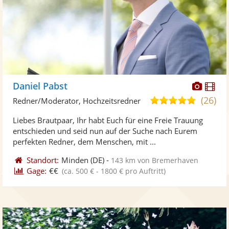
Diese
Di
Daniel Pabst
Künst
Kü
(26)
5,0
Redner/Moderator, Hochzeitsredner
stellt
ste
von
Liebes Brautpaar, Ihr habt Euch für eine Freie Trauung
Fotos
Vi
5
entschieden und seid nun auf der Suche nach Eurem
bereit
ber
Sternen
perfekten Redner, dem Menschen, mit ...
Standort:
Minden
(DE)
-
143 km von Bremerhaven
Gage:
€€
(ca. 500 € - 1800 € pro Auftritt)