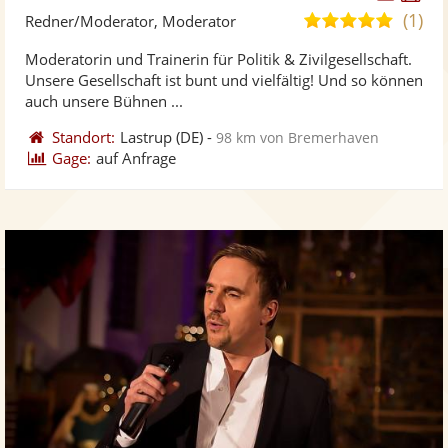
Künst
Kü
(1)
5,0
Redner/Moderator, Moderator
stellt
ste
von
Moderatorin und Trainerin für Politik & Zivilgesellschaft.
Fotos
Vi
5
Unsere Gesellschaft ist bunt und vielfältig! Und so können
bereit
ber
Sternen
auch unsere Bühnen ...
Standort:
Lastrup
(DE)
-
98 km von Bremerhaven
Gage:
auf Anfrage