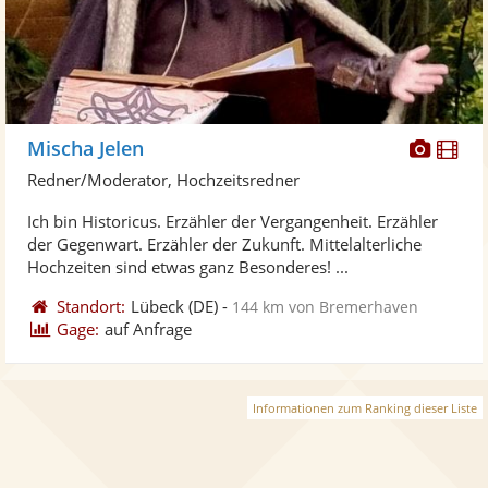
Diese
Di
Mischa Jelen
Künst
Kü
Redner/Moderator, Hochzeitsredner
stellt
ste
Ich bin Historicus. Erzähler der Vergangenheit. Erzähler
Fotos
Vi
der Gegenwart. Erzähler der Zukunft. Mittelalterliche
bereit
ber
Hochzeiten sind etwas ganz Besonderes! ...
Standort:
Lübeck
(DE)
-
144 km von Bremerhaven
Gage:
auf Anfrage
Informationen zum Ranking dieser Liste