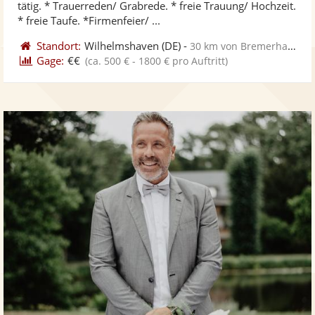
tätig. * Trauerreden/ Grabrede. * freie Trauung/ Hochzeit.
ber
Sternen
* freie Taufe. *Firmenfeier/ ...
Standort:
Wilhelmshaven
(DE)
-
30 km von Bremerhaven
Gage:
€€
(ca. 500 € - 1800 € pro Auftritt)