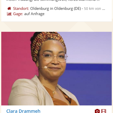
Standort:
Oldenburg in Oldenburg
(DE)
-
50 km von Bremerhaven
Gage:
auf Anfrage
Diese
Di
Clara Drammeh