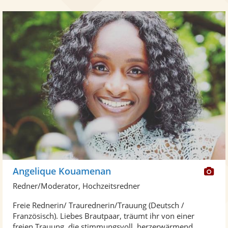
Di
Angelique Kouamenan
Kü
Redner/Moderator, Hochzeitsredner
ste
Freie Rednerin/ Traurednerin/Trauung (Deutsch /
Fo
Französisch). Liebes Brautpaar, träumt ihr von einer
ber
freien Trauung, die stimmungsvoll, herzerwärmend ...