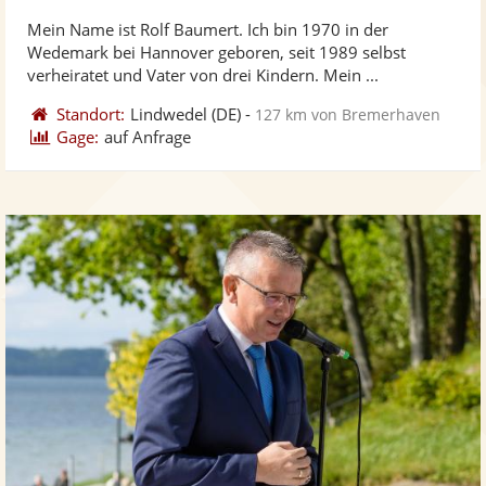
ste
von
Mein Name ist Rolf Baumert. Ich bin 1970 in der
Fo
5
Wedemark bei Hannover geboren, seit 1989 selbst
ber
Sternen
verheiratet und Vater von drei Kindern. Mein ...
Standort:
Lindwedel
(DE)
-
127 km von Bremerhaven
Gage:
auf Anfrage