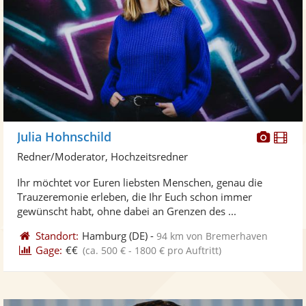
Diese
Di
Julia Hohnschild
Künst
Kü
Redner/Moderator, Hochzeitsredner
stellt
ste
Ihr möchtet vor Euren liebsten Menschen, genau die
Fotos
Vi
Trauzeremonie erleben, die Ihr Euch schon immer
bereit
ber
gewünscht habt, ohne dabei an Grenzen des ...
Standort:
Hamburg
(DE)
-
94 km von Bremerhaven
Gage:
€€
(ca. 500 € - 1800 € pro Auftritt)