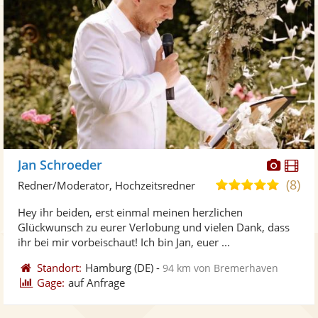
Diese
Di
Jan Schroeder
Künst
Kü
(8)
5,0
Redner/Moderator, Hochzeitsredner
stellt
ste
von
Hey ihr beiden, erst einmal meinen herzlichen
Fotos
Vi
5
Glückwunsch zu eurer Verlobung und vielen Dank, dass
bereit
ber
Sternen
ihr bei mir vorbeischaut! Ich bin Jan, euer ...
Standort:
Hamburg
(DE)
-
94 km von Bremerhaven
Gage:
auf Anfrage