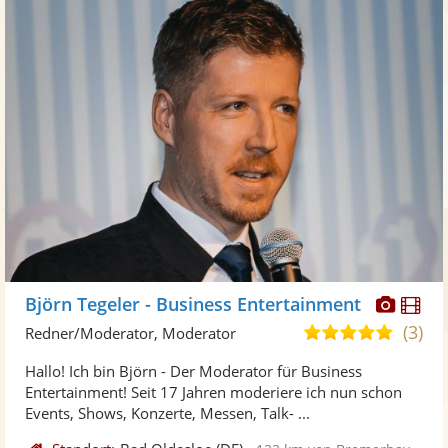
Diese
Di
Björn Tegeler - Business Entertainment
Künst
Kü
(3)
4,9
Redner/Moderator, Moderator
stellt
ste
von
Hallo! Ich bin Björn - Der Moderator für Business
Fotos
Vi
5
Entertainment! Seit 17 Jahren moderiere ich nun schon
bereit
ber
Sternen
Events, Shows, Konzerte, Messen, Talk- ...