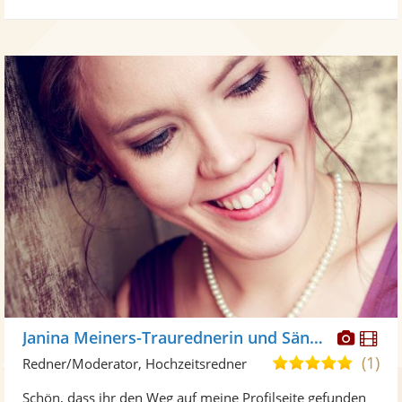
Diese
Di
Janina Meiners-Traurednerin und Sängerin
Künst
Kü
(1)
5,0
Redner/Moderator, Hochzeitsredner
stellt
ste
von
Schön, dass ihr den Weg auf meine Profilseite gefunden