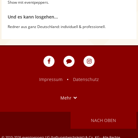
Show mit eventpeppers.
Und es kann losgehen...
Redner aus ganz Deutschland: individuell & professionell.
eventpeppers
Blog
eventpeppers
auf
auf
Facebook
Instagram
•
Impressum
Datenschutz
Show
Mehr
NACH OBEN
© 2010-2026 eventpeppers UG (haftungsbeschränkt) & Co. KG - Alle Rechte