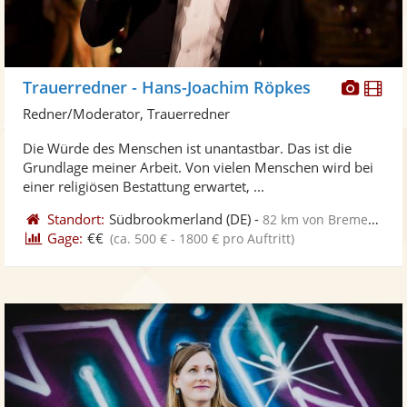
Diese
Di
Trauerredner - Hans-Joachim Röpkes
Künst
Kü
Redner/Moderator, Trauerredner
stellt
ste
Die Würde des Menschen ist unantastbar. Das ist die
Fotos
Vi
Grundlage meiner Arbeit. Von vielen Menschen wird bei
bereit
ber
einer religiösen Bestattung erwartet, ...
Standort:
Südbrookmerland
(DE)
-
82 km von Bremerhaven
Gage:
€€
(ca. 500 € - 1800 € pro Auftritt)