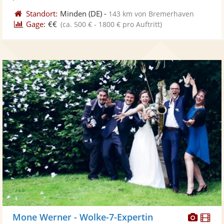
Standort:
Minden
(DE)
-
143 km von Bremerhaven
Gage:
€€
(ca. 500 € - 1800 € pro Auftritt)
Diese
Di
Mone Werner - Wolke-7-Expertin