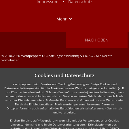
•
Impressum
Datenschutz
Show
Mehr
NACH OBEN
© 2010-2026 eventpeppers UG (haftungsbeschränkt) & Co. KG - Alle Rechte
vorbehalten.
Cookies und Datenschutz
eventpeppers nutzt Cookies und Tracking-Technologien. Einige Cookies und
Datenverarbeitungen sind für die Funktion unserer Website zwingend erforderlich (z. B.
um Künstler im Künstlerkorb "Meine Künstler" zu sammeln), andere helfen uns, Ihnen
einen optimierten und individualisierten Service zu bieten. Wir binden so auch Tools
externer Dienstleister wie z. B. Google, Facebook und Vimeo auf unserer Website ein.
Durch die Einbindung dieser Tools werden personenbezogene Daten an
Drittplattformen - auch außerhalb des Europäischen Wirtschaftsraums - übermittelt
und verarbeitet.
Klicken Sie bitte auf «Akzeptieren», wenn Sie mit der Verwendung aller Cookies
einverstanden sind und in die Datenverarbeitung durch Drittplattformen auch
außerhalb des Europäischen Wirtschaftsraums nach Art. 49 Abs. 1 lit. a DSGVO