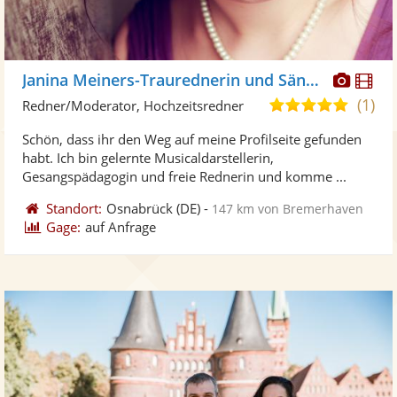
Diese
Di
Janina Meiners-Traurednerin und Sängerin
Künst
Kü
(1)
5,0
Redner/Moderator, Hochzeitsredner
stellt
ste
von
Schön, dass ihr den Weg auf meine Profilseite gefunden
Fotos
Vi
5
habt. Ich bin gelernte Musicaldarstellerin,
bereit
ber
Sternen
Gesangspädagogin und freie Rednerin und komme ...
Standort:
Osnabrück
(DE)
-
147 km von Bremerhaven
Gage:
auf Anfrage