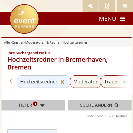
Künstler-
Künstler
Meine
eventpeppers
Login
A-
Künstle
MENU
Z
Alle Künstler
>
Moderatoren & Redner
>
Hochzeitsredner
Ihre Suchergebnisse für
Hochzeitsredner in Bremerhaven,
Bremen
Zurück zu «Moderatoren & Redner»
Kategorie «Hochzeitsredner»
Hochzeitsredner
Moderator
Trauerredne
1
FILTER
SUCHE ÄNDERN
Seite 1 von 1
13 Redner