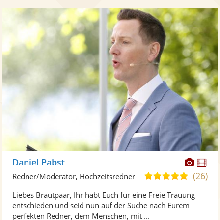
Diese
Di
Daniel Pabst
Künst
Kü
(26)
5,0
Redner/Moderator, Hochzeitsredner
stellt
ste
von
Liebes Brautpaar, Ihr habt Euch für eine Freie Trauung
Fotos
Vi
5
entschieden und seid nun auf der Suche nach Eurem
bereit
ber
Sternen
perfekten Redner, dem Menschen, mit ...