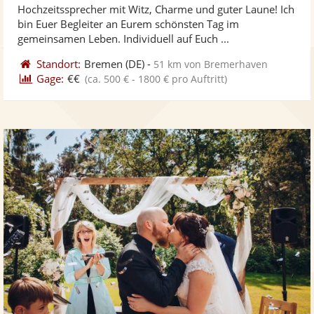
Hochzeitssprecher mit Witz, Charme und guter Laune! Ich
Fotos
Vi
5
bin Euer Begleiter an Eurem schönsten Tag im
bereit
ber
Sternen
gemeinsamen Leben. Individuell auf Euch ...
Standort:
Bremen
(DE)
-
51 km von Bremerhaven
Gage:
€€
(ca. 500 € - 1800 € pro Auftritt)