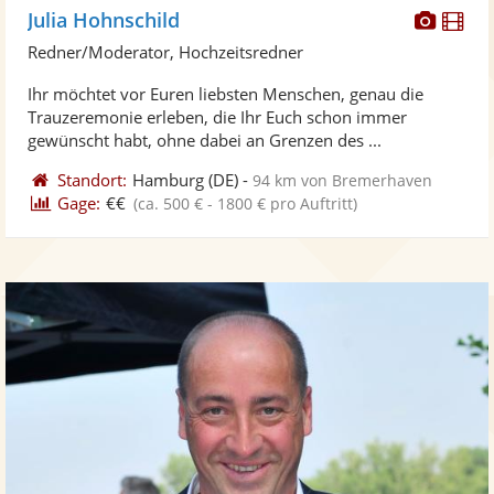
Diese
Di
Julia Hohnschild
Künst
Kü
Redner/Moderator, Hochzeitsredner
stellt
ste
Ihr möchtet vor Euren liebsten Menschen, genau die
Fotos
Vi
Trauzeremonie erleben, die Ihr Euch schon immer
bereit
ber
gewünscht habt, ohne dabei an Grenzen des ...
Standort:
Hamburg
(DE)
-
94 km von Bremerhaven
Gage:
€€
(ca. 500 € - 1800 € pro Auftritt)