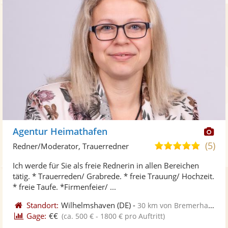
Di
Agentur Heimathafen
Kü
(5)
5,0
Redner/Moderator, Trauerredner
ste
von
Ich werde für Sie als freie Rednerin in allen Bereichen
Fo
5
tätig. * Trauerreden/ Grabrede. * freie Trauung/ Hochzeit.
ber
Sternen
* freie Taufe. *Firmenfeier/ ...
Standort:
Wilhelmshaven
(DE)
-
30 km von Bremerhaven
Gage:
€€
(ca. 500 € - 1800 € pro Auftritt)