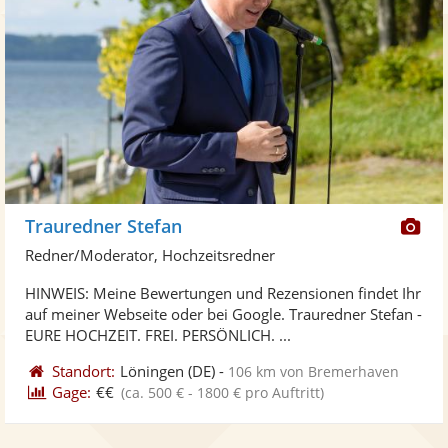
Di
Trauredner Stefan
Kü
Redner/Moderator, Hochzeitsredner
ste
HINWEIS: Meine Bewertungen und Rezensionen findet Ihr
Fo
auf meiner Webseite oder bei Google. Trauredner Stefan -
ber
EURE HOCHZEIT. FREI. PERSÖNLICH. ...
Standort:
Löningen
(DE)
-
106 km von Bremerhaven
Gage:
€€
(ca. 500 € - 1800 € pro Auftritt)