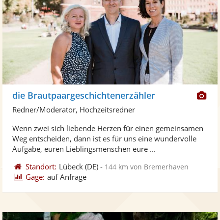
Di
die Brautpaargeschichtenerzähler
Kü
Redner/Moderator, Hochzeitsredner
ste
Wenn zwei sich liebende Herzen für einen gemeinsamen
Fo
Weg entscheiden, dann ist es für uns eine wundervolle
ber
Aufgabe, euren Lieblingsmenschen eure ...
Standort:
Lübeck
(DE)
-
144 km von Bremerhaven
Gage:
auf Anfrage