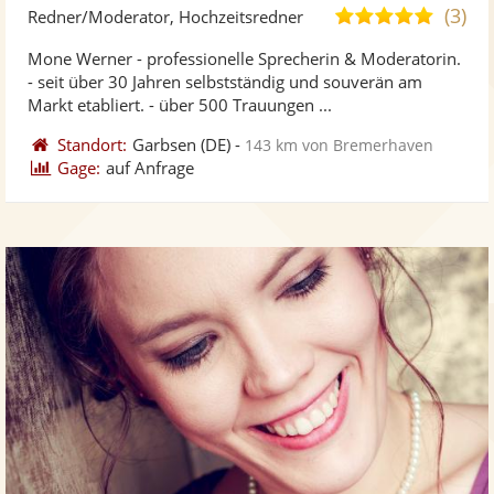
Künst
Kü
(3)
5,0
Redner/Moderator, Hochzeitsredner
stellt
ste
von
Mone Werner - professionelle Sprecherin & Moderatorin.
Fotos
Vi
5
- seit über 30 Jahren selbstständig und souverän am
bereit
ber
Sternen
Markt etabliert. - über 500 Trauungen ...
Standort:
Garbsen
(DE)
-
143 km von Bremerhaven
Gage:
auf Anfrage