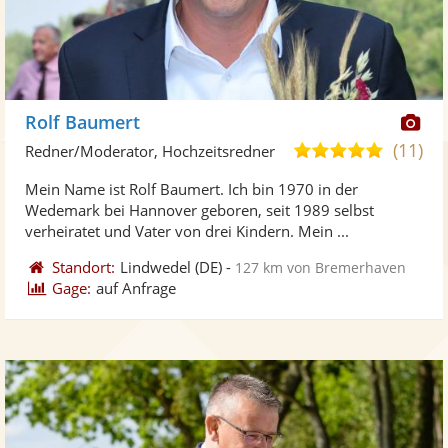
Di
Rolf Baumert
Kü
(11)
5,0
Redner/Moderator, Hochzeitsredner
ste
von
Mein Name ist Rolf Baumert. Ich bin 1970 in der
Fo
5
Wedemark bei Hannover geboren, seit 1989 selbst
ber
Sternen
verheiratet und Vater von drei Kindern. Mein ...
Standort:
Lindwedel
(DE)
-
127 km von Bremerhaven
Gage:
auf Anfrage