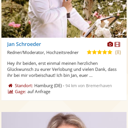
Diese
Di
Jan Schroeder
Künst
Kü
(8)
5,0
Redner/Moderator, Hochzeitsredner
stellt
ste
von
Hey ihr beiden, erst einmal meinen herzlichen
Fotos
Vi
5
Glückwunsch zu eurer Verlobung und vielen Dank, dass
bereit
ber
Sternen
ihr bei mir vorbeischaut! Ich bin Jan, euer ...
Standort:
Hamburg
(DE)
-
94 km von Bremerhaven
Gage:
auf Anfrage