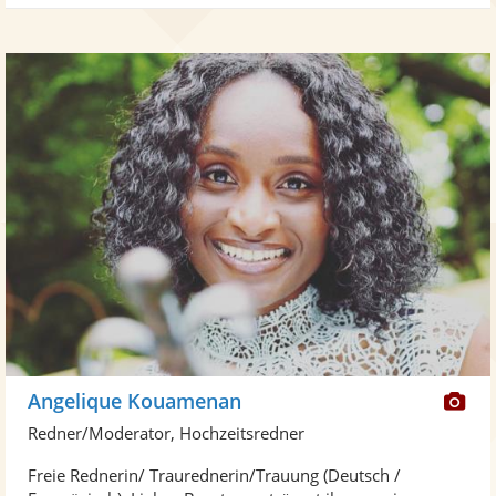
Di
Angelique Kouamenan
Kü
Redner/Moderator, Hochzeitsredner
ste
Freie Rednerin/ Traurednerin/Trauung (Deutsch /
Fo