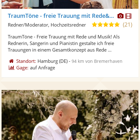
Diese
Di
TraumTöne - freie Trauung mit Rede&Musik
Künst
Kü
(21)
5,0
Redner/Moderator, Hochzeitsredner
stellt
ste
von
TraumTöne - Freie Trauung mit Rede und Musik! Als
Fotos
Vi
5
Rednerin, Sängerin und Pianistin gestalte ich freie
bereit
ber
Sternen
Trauungen in einem Gesamtkonzept aus Rede ...
Standort:
Hamburg
(DE)
-
94 km von Bremerhaven
Gage:
auf Anfrage