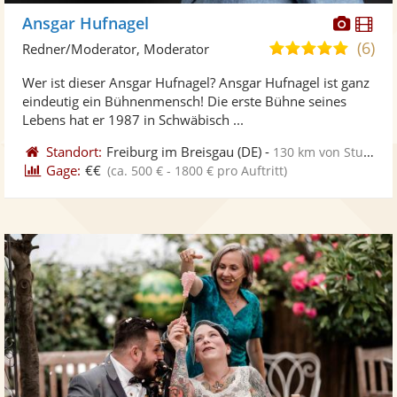
Diese
Di
Ansgar Hufnagel
Künst
Kü
(6)
5,0
Redner/Moderator, Moderator
stellt
ste
von
Wer ist dieser Ansgar Hufnagel? Ansgar Hufnagel ist ganz
Fotos
Vi
5
eindeutig ein Bühnenmensch! Die erste Bühne seines
bereit
ber
Sternen
Lebens hat er 1987 in Schwäbisch ...
Standort:
Freiburg im Breisgau
(DE)
-
130 km von Stuttgart
Gage:
€€
(ca. 500 € - 1800 € pro Auftritt)