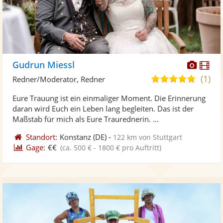
Diese
Di
Gudrun Miessl
Künst
Kü
(1)
5,0
Redner/Moderator, Redner
stellt
ste
von
Eure Trauung ist ein einmaliger Moment. Die Erinnerung
Fotos
Vi
5
daran wird Euch ein Leben lang begleiten. Das ist der
bereit
ber
Sternen
Maßstab für mich als Eure Traurednerin. ...
Standort:
Konstanz
(DE)
-
122 km von Stuttgart
Gage:
€€
(ca. 500 € - 1800 € pro Auftritt)