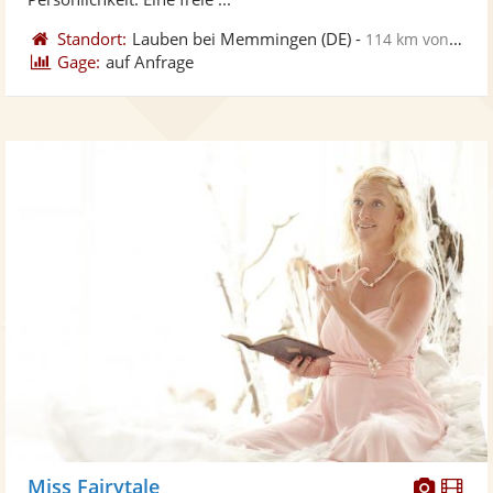
Standort:
Lauben bei Memmingen
(DE)
-
114 km von Stuttgart
Gage:
auf Anfrage
Diese
Di
Miss Fairytale