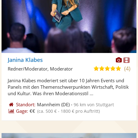
Diese
Di
Janina Klabes
Künst
Kü
(4)
5,0
Redner/Moderator, Moderator
stellt
ste
von
Janina Klabes moderiert seit über 10 Jahren Events und
Fotos
Vi
5
Panels mit den Themenschwerpunkten Wirtschaft, Politik
bereit
ber
Sternen
und Kultur. Was ihren Moderationsstil ...
Standort:
Mannheim
(DE)
-
96 km von Stuttgart
Gage:
€€
(ca. 500 € - 1800 € pro Auftritt)