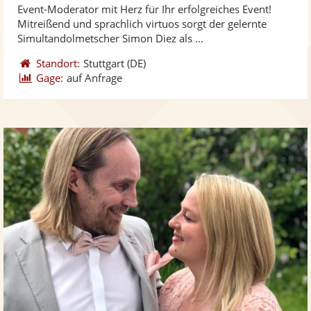
Event-Moderator mit Herz für Ihr erfolgreiches Event!
Fotos
Vi
5
Mitreißend und sprachlich virtuos sorgt der gelernte
bereit
ber
Sternen
Simultandolmetscher Simon Diez als ...
Standort:
Stuttgart
(DE)
Gage:
auf Anfrage