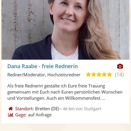
Di
Dana Raabe - freie Rednerin
Kü
(14)
4,9
Redner/Moderator, Hochzeitsredner
ste
von
Als freie Rednerin gestalte ich Eure freie Trauung
Fo
5
gemeinsam mit Euch nach Euren persönlichen Wünschen
ber
Sternen
und Vorstellungen. Auch ein Willkommensfest ...
Standort:
Bretten
(DE)
-
46 km von Stuttgart
Gage:
auf Anfrage