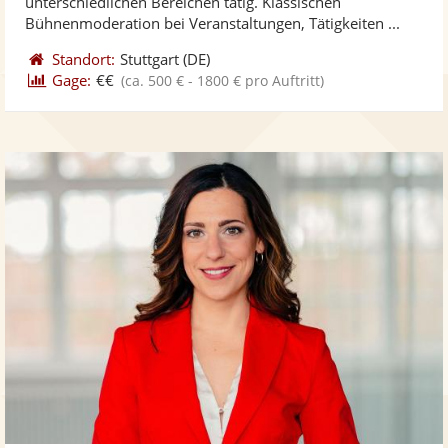
unterschiedlichen Bereichen tätig. Klassischen
bereit
ber
Sternen
Bühnenmoderation bei Veranstaltungen, Tätigkeiten ...
Standort:
Stuttgart
(DE)
Gage:
€€
(ca. 500 € - 1800 € pro Auftritt)