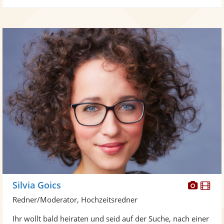
Diese
Di
Silvia Goics
Künst
Kü
Redner/Moderator, Hochzeitsredner
stellt
ste
Ihr wollt bald heiraten und seid auf der Suche, nach einer
Fotos
Vi