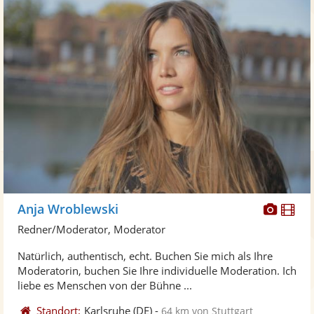
Diese
Di
Anja Wroblewski
Künst
Kü
Redner/Moderator, Moderator
stellt
ste
Natürlich, authentisch, echt. Buchen Sie mich als Ihre
Fotos
Vi
Moderatorin, buchen Sie Ihre individuelle Moderation. Ich
bereit
ber
liebe es Menschen von der Bühne ...
Standort:
Karlsruhe
(DE)
-
64 km von Stuttgart