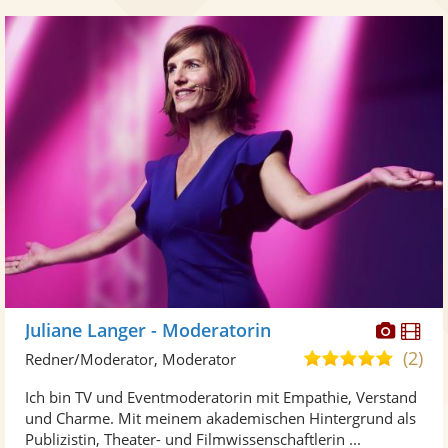
Diese
Di
Juliane Langer - Moderatorin
Künst
Kü
(2)
4,9
Redner/Moderator, Moderator
stellt
ste
von
Ich bin TV und Eventmoderatorin mit Empathie, Verstand
Fotos
Vi
5
und Charme. Mit meinem akademischen Hintergrund als
bereit
ber
Sternen
Publizistin, Theater- und Filmwissenschaftlerin ...