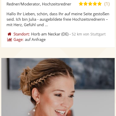
Kü
(1)
5,0
Redner/Moderator, Hochzeitsredner
ste
von
Hallo Ihr Lieben, schön, dass Ihr auf meine Seite gestoßen
Fo
5
seid. Ich bin Julia - ausgebildete freie Hochzeitsrednerin –
ber
Sternen
mit Herz, Gefühl und ...
Standort:
Horb am Neckar
(DE)
-
52 km von Stuttgart
Gage:
auf Anfrage