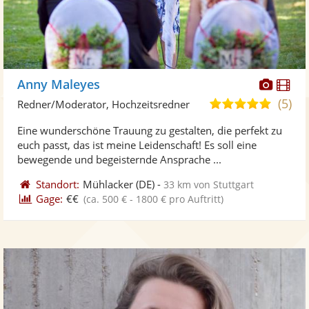
Diese
Di
Anny Maleyes
Künst
Kü
(5)
5,0
Redner/Moderator, Hochzeitsredner
stellt
ste
von
Eine wunderschöne Trauung zu gestalten, die perfekt zu
Fotos
Vi
5
euch passt, das ist meine Leidenschaft! Es soll eine
bereit
ber
Sternen
bewegende und begeisternde Ansprache ...
Standort:
Mühlacker
(DE)
-
33 km von Stuttgart
Gage:
€€
(ca. 500 € - 1800 € pro Auftritt)