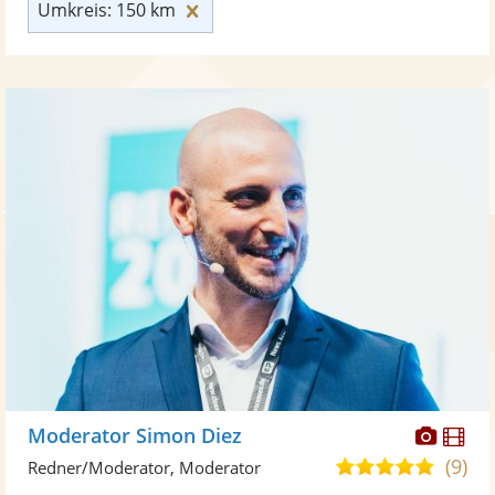
Umkreis: 150 km zurücksetzen
Umkreis: 150 km
Diese
Di
Moderator Simon Diez
Künst
Kü
(9)
4,9
Redner/Moderator, Moderator
stellt
ste
von