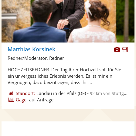
Diese
Di
Matthias Korsinek
Künst
Kü
Redner/Moderator, Redner
stellt
ste
HOCHZEITSREDNER. Der Tag Ihrer Hochzeit soll für Sie
Fotos
Vi
ein unvergessliches Erlebnis werden. Es ist mir ein
bereit
ber
Vergnügen, dazu beizutragen, dass Ihr ...
Standort:
Landau in der Pfalz
(DE)
-
92 km von Stuttgart
Gage:
auf Anfrage