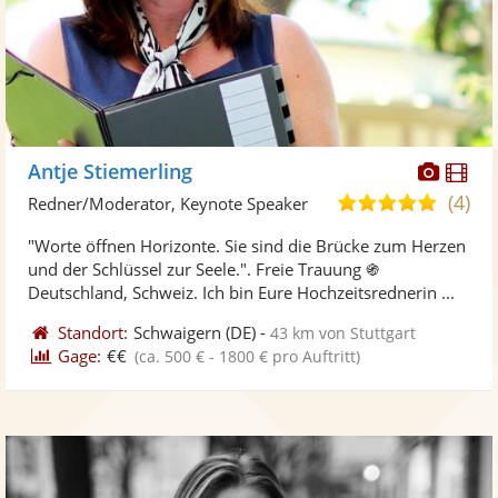
Diese
Di
Antje Stiemerling
Künst
Kü
(4)
4,8
Redner/Moderator, Keynote Speaker
stellt
ste
von
"Worte öffnen Horizonte. Sie sind die Brücke zum Herzen
Fotos
Vi
5
und der Schlüssel zur Seele.". Freie Trauung ֍
bereit
ber
Sternen
Deutschland, Schweiz. Ich bin Eure Hochzeitsrednerin ...
Standort:
Schwaigern
(DE)
-
43 km von Stuttgart
Gage:
€€
(ca. 500 € - 1800 € pro Auftritt)