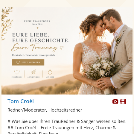
Diese
Di
Tom Croèl
Künst
Kü
Redner/Moderator, Hochzeitsredner
stellt
ste
# Was Sie über Ihren TrauRedner & Sänger wissen sollten.
Fotos
Vi
## Tom Croèl – Freie Trauungen mit Herz, Charme &
bereit
ber
Persönlichkeit. Eine freie ...