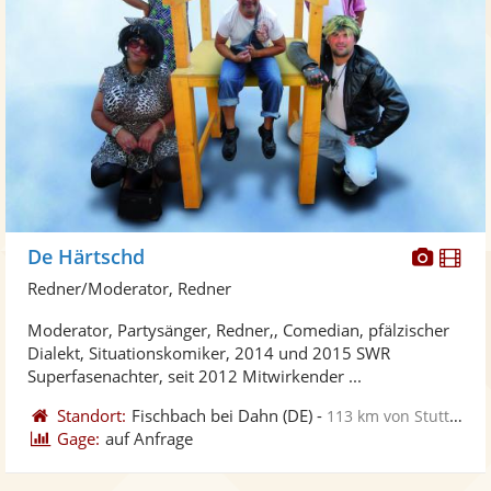
Diese
Di
De Härtschd
Künst
Kü
Redner/Moderator, Redner
stellt
ste
Moderator, Partysänger, Redner,, Comedian, pfälzischer
Fotos
Vi
Dialekt, Situationskomiker, 2014 und 2015 SWR
bereit
ber
Superfasenachter, seit 2012 Mitwirkender ...
Standort:
Fischbach bei Dahn
(DE)
-
113 km von Stuttgart
Gage:
auf Anfrage