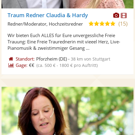
Diese
Di
Traum Redner Claudia & Hardy
Künst
Kü
(15)
5,0
Redner/Moderator, Hochzeitsredner
stellt
ste
von
Wir bieten Euch ALLES für Eure unvergessliche Freie
Fotos
Vi
5
Trauung: Eine Freie Traurednerin mit vieeel Herz, Live-
bereit
ber
Sternen
Pianomusik & zweistimmiger Gesang ...
Standort:
Pforzheim
(DE)
-
38 km von Stuttgart
Gage:
€€
(ca. 500 € - 1800 € pro Auftritt)