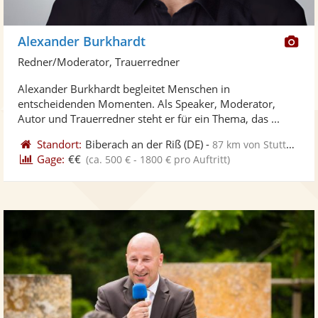
Di
Alexander Burkhardt
Kü
Redner/Moderator, Trauerredner
ste
Alexander Burkhardt begleitet Menschen in
Fo
entscheidenden Momenten. Als Speaker, Moderator,
ber
Autor und Trauerredner steht er für ein Thema, das ...
Standort:
Biberach an der Riß
(DE)
-
87 km von Stuttgart
Gage:
€€
(ca. 500 € - 1800 € pro Auftritt)