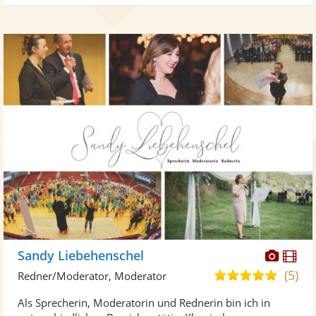
Diese
Di
Sandy Liebehenschel
Künst
Kü
(5)
5,0
Redner/Moderator, Moderator
stellt
ste
von
Als Sprecherin, Moderatorin und Rednerin bin ich in
Fotos
Vi
5