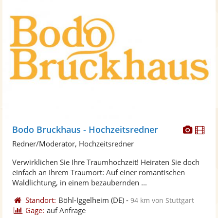
Diese
Di
Bodo Bruckhaus - Hochzeitsredner
Künst
Kü
Redner/Moderator, Hochzeitsredner
stellt
ste
Verwirklichen Sie Ihre Traumhochzeit! Heiraten Sie doch
Fotos
Vi
einfach an Ihrem Traumort: Auf einer romantischen
bereit
ber
Waldlichtung, in einem bezaubernden ...
Standort:
Böhl-Iggelheim
(DE)
-
94 km von Stuttgart
Gage:
auf Anfrage