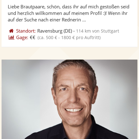
ste
von
Liebe Brautpaare, schön, dass ihr auf mich gestoßen seid
Fo
5
und herzlich willkommen auf meinem Profil :)! Wenn ihr
ber
Sternen
auf der Suche nach einer Rednerin ...
Standort:
Ravensburg
(DE)
-
114 km von Stuttgart
Gage:
€€
(ca. 500 € - 1800 € pro Auftritt)