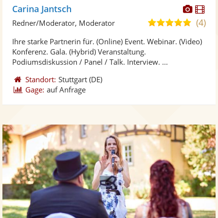
Diese
Di
Carina Jantsch
Künst
Kü
(4)
5,0
Redner/Moderator, Moderator
stellt
ste
von
Ihre starke Partnerin für. (Online) Event. Webinar. (Video)
Fotos
Vi
5
Konferenz. Gala. (Hybrid) Veranstaltung.
bereit
ber
Sternen
Podiumsdiskussion / Panel / Talk. Interview. ...
Standort:
Stuttgart
(DE)
Gage:
auf Anfrage