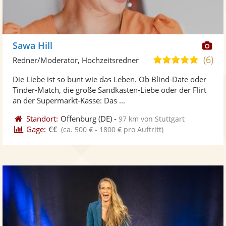
Di
Sawa Hill
Kü
(6)
5,0
Redner/Moderator, Hochzeitsredner
ste
von
Die Liebe ist so bunt wie das Leben. Ob Blind-Date oder
Fo
5
Tinder-Match, die große Sandkasten-Liebe oder der Flirt
ber
Sternen
an der Supermarkt-Kasse: Das ...
Standort:
Offenburg
(DE)
-
97 km von Stuttgart
Gage:
€€
(ca. 500 € - 1800 € pro Auftritt)