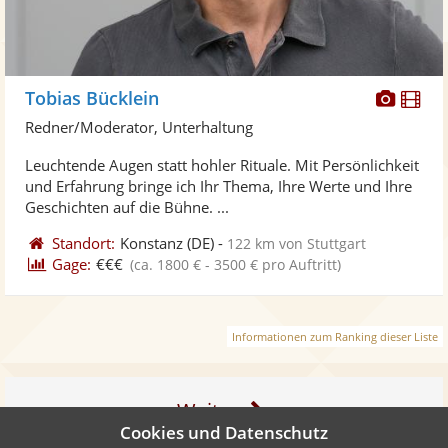
Diese
Di
Tobias Bücklein
Künst
Kü
Redner/Moderator, Unterhaltung
stellt
ste
Leuchtende Augen statt hohler Rituale. Mit Persönlichkeit
Fotos
Vi
und Erfahrung bringe ich Ihr Thema, Ihre Werte und Ihre
bereit
ber
Geschichten auf die Bühne. ...
Standort:
Konstanz
(DE)
-
122 km von Stuttgart
Gage:
€€€
(ca. 1800 € - 3500 € pro Auftritt)
Informationen zum Ranking dieser Liste
Weiter
Cookies und Datenschutz