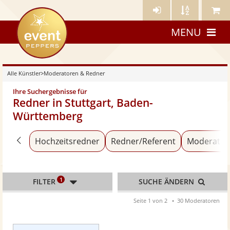
Künstler-
Künstler
Meine
eventpeppers
Login
A-
Künstle
MENU
Z
Alle Künstler
>
Moderatoren & Redner
Ihre Suchergebnisse für
Redner in Stuttgart, Baden-
Württemberg
Zurück zu «Alle Künstler»
Hochzeitsredner
Redner/Referent
Moderator
1
FILTER
SUCHE ÄNDERN
Seite 1 von 2
30 Moderatoren