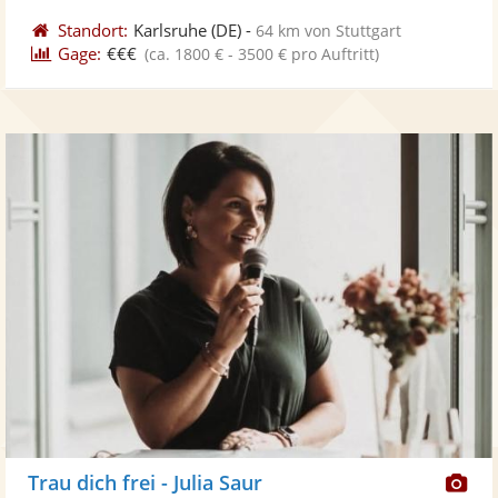
Standort:
Karlsruhe
(DE)
-
64 km von Stuttgart
Gage:
€€€
(ca. 1800 € - 3500 € pro Auftritt)
Di
Trau dich frei - Julia Saur