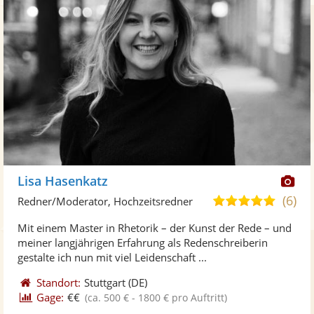
Di
Lisa Hasenkatz
Kü
(6)
5,0
Redner/Moderator, Hochzeitsredner
ste
von
Mit einem Master in Rhetorik – der Kunst der Rede – und
Fo
5
meiner langjährigen Erfahrung als Redenschreiberin
ber
Sternen
gestalte ich nun mit viel Leidenschaft ...
Standort:
Stuttgart
(DE)
Gage:
€€
(ca. 500 € - 1800 € pro Auftritt)