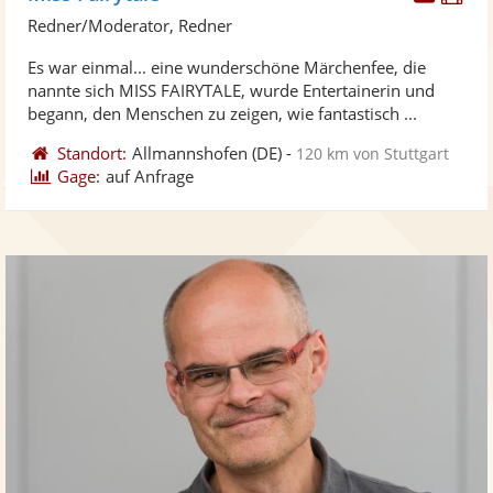
Künst
Kü
Redner/Moderator, Redner
stellt
ste
Es war einmal... eine wunderschöne Märchenfee, die
Fotos
Vi
nannte sich MISS FAIRYTALE, wurde Entertainerin und
bereit
ber
begann, den Menschen zu zeigen, wie fantastisch ...
Standort:
Allmannshofen
(DE)
-
120 km von Stuttgart
Gage:
auf Anfrage