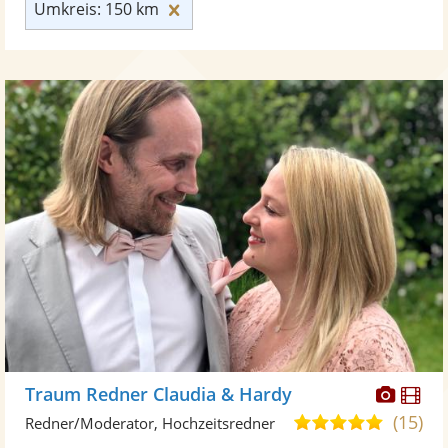
Umkreis: 150 km zurücksetzen
Umkreis: 150 km
Diese
Di
Traum Redner Claudia & Hardy
Künst
Kü
(15)
5,0
Redner/Moderator, Hochzeitsredner
stellt
ste
von