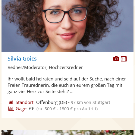
Diese
Di
Silvia Goics
Künst
Kü
Redner/Moderator, Hochzeitsredner
stellt
ste
Ihr wollt bald heiraten und seid auf der Suche, nach einer
Fotos
Vi
Freien Traurednerin, die euch an eurem großen Tag mit
bereit
ber
ganz viel Herz zur Seite steht? ...
Standort:
Offenburg
(DE)
-
97 km von Stuttgart
Gage:
€€
(ca. 500 € - 1800 € pro Auftritt)