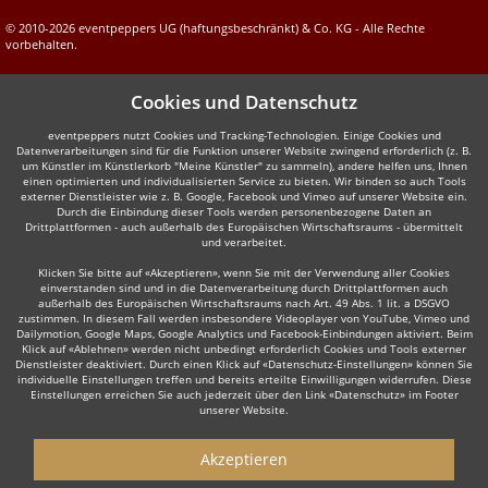
© 2010-2026 eventpeppers UG (haftungsbeschränkt) & Co. KG - Alle Rechte
vorbehalten.
Cookies und Datenschutz
eventpeppers nutzt Cookies und Tracking-Technologien. Einige Cookies und
Datenverarbeitungen sind für die Funktion unserer Website zwingend erforderlich (z. B.
um Künstler im Künstlerkorb "Meine Künstler" zu sammeln), andere helfen uns, Ihnen
einen optimierten und individualisierten Service zu bieten. Wir binden so auch Tools
externer Dienstleister wie z. B. Google, Facebook und Vimeo auf unserer Website ein.
Durch die Einbindung dieser Tools werden personenbezogene Daten an
Drittplattformen - auch außerhalb des Europäischen Wirtschaftsraums - übermittelt
und verarbeitet.
Klicken Sie bitte auf «Akzeptieren», wenn Sie mit der Verwendung aller Cookies
einverstanden sind und in die Datenverarbeitung durch Drittplattformen auch
außerhalb des Europäischen Wirtschaftsraums nach Art. 49 Abs. 1 lit. a DSGVO
zustimmen. In diesem Fall werden insbesondere Videoplayer von YouTube, Vimeo und
Dailymotion, Google Maps, Google Analytics und Facebook-Einbindungen aktiviert. Beim
Klick auf «Ablehnen» werden nicht unbedingt erforderlich Cookies und Tools externer
Dienstleister deaktiviert. Durch einen Klick auf «Datenschutz-Einstellungen» können Sie
individuelle Einstellungen treffen und bereits erteilte Einwilligungen widerrufen. Diese
Einstellungen erreichen Sie auch jederzeit über den Link «Datenschutz» im Footer
unserer Website.
Akzeptieren