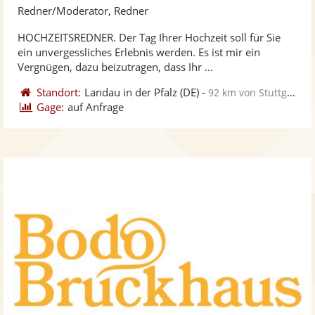
Künst
Kü
Redner/Moderator, Redner
stellt
ste
HOCHZEITSREDNER. Der Tag Ihrer Hochzeit soll für Sie
Fotos
Vi
ein unvergessliches Erlebnis werden. Es ist mir ein
bereit
ber
Vergnügen, dazu beizutragen, dass Ihr ...
Standort:
Landau in der Pfalz
(DE)
-
92 km von Stuttgart
Gage:
auf Anfrage