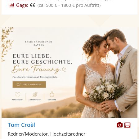
Gage:
€€
(ca. 500 € - 1800 € pro Auftritt)
Diese
Di
Tom Croèl
Künst
Kü
Redner/Moderator, Hochzeitsredner