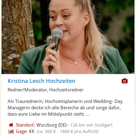
Di
Kristina Lesch Hochzeiten
Kü
Redner/Moderator, Hochzeitsredner
ste
Als Traurednerin, Hochzeitsplanerin und Wedding- Day
Fo
Managerin decke ich alle Bereiche ab und sorge dafür,
ber
dass eure Liebe im Mittelpunkt steht. ...
Standort:
Würzburg
(DE)
-
126 km von Stuttgart
Gage:
€€
(ca. 500 € - 1800 € pro Auftritt)