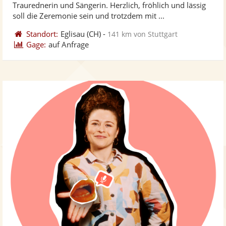
Traurednerin und Sängerin. Herzlich, fröhlich und lässig
bereit
ber
Sternen
soll die Zeremonie sein und trotzdem mit ...
Standort:
Eglisau
(CH)
-
141 km von Stuttgart
Gage:
auf Anfrage