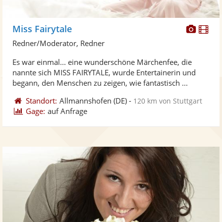
Diese
Di
Miss Fairytale
Künst
Kü
Redner/Moderator, Redner
stellt
ste
Es war einmal... eine wunderschöne Märchenfee, die
Fotos
Vi
nannte sich MISS FAIRYTALE, wurde Entertainerin und
bereit
ber
begann, den Menschen zu zeigen, wie fantastisch ...
Standort:
Allmannshofen
(DE)
-
120 km von Stuttgart
Gage:
auf Anfrage