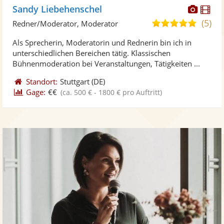
Diese
Di
Sandy Liebehenschel
Künst
Kü
(5)
5,0
Redner/Moderator, Moderator
stellt
ste
von
Als Sprecherin, Moderatorin und Rednerin bin ich in
Fotos
Vi
5
unterschiedlichen Bereichen tätig. Klassischen
bereit
ber
Sternen
Bühnenmoderation bei Veranstaltungen, Tätigkeiten ...
Standort:
Stuttgart
(DE)
Gage:
€€
(ca. 500 € - 1800 € pro Auftritt)