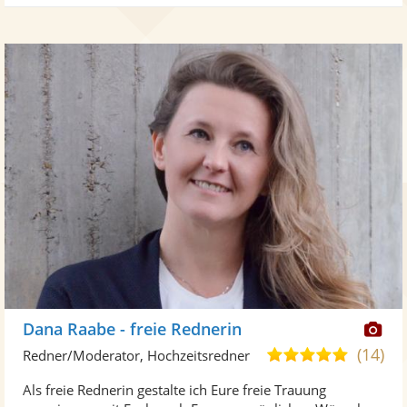
Di
Dana Raabe - freie Rednerin
Kü
(14)
4,9
Redner/Moderator, Hochzeitsredner
ste
von
Als freie Rednerin gestalte ich Eure freie Trauung
Fo
5