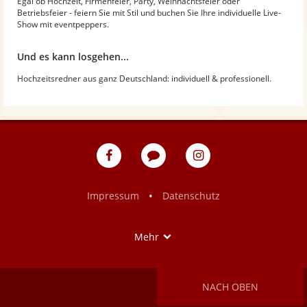
Egal ob Hochzeit, Firmenfeier, Party, Weihnachtsfeier oder
Betriebsfeier - feiern Sie mit Stil und buchen Sie Ihre individuelle Live-
Show mit eventpeppers.
Und es kann losgehen...
Hochzeitsredner aus ganz Deutschland: individuell & professionell.
eventpeppers
Blog
eventpeppers
auf
auf
Facebook
Instagram
•
Impressum
Datenschutz
Show
Mehr
NACH OBEN