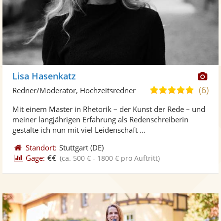
Di
Lisa Hasenkatz
Kü
(6)
5,0
Redner/Moderator, Hochzeitsredner
ste
von
Mit einem Master in Rhetorik – der Kunst der Rede – und
Fo
5
meiner langjährigen Erfahrung als Redenschreiberin
ber
Sternen
gestalte ich nun mit viel Leidenschaft ...
Standort:
Stuttgart
(DE)
Gage:
€€
(ca. 500 € - 1800 € pro Auftritt)