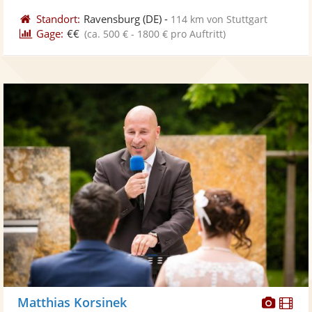
Standort:
Ravensburg
(DE)
-
114 km von Stuttgart
Gage:
€€
(ca. 500 € - 1800 € pro Auftritt)
Diese
Di
Matthias Korsinek