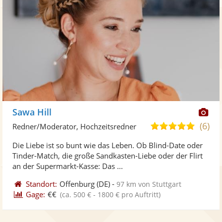
Di
Sawa Hill
Kü
(6)
5,0
Redner/Moderator, Hochzeitsredner
ste
von
Die Liebe ist so bunt wie das Leben. Ob Blind-Date oder
Fo
5
Tinder-Match, die große Sandkasten-Liebe oder der Flirt
ber
Sternen
an der Supermarkt-Kasse: Das ...
Standort:
Offenburg
(DE)
-
97 km von Stuttgart
Gage:
€€
(ca. 500 € - 1800 € pro Auftritt)