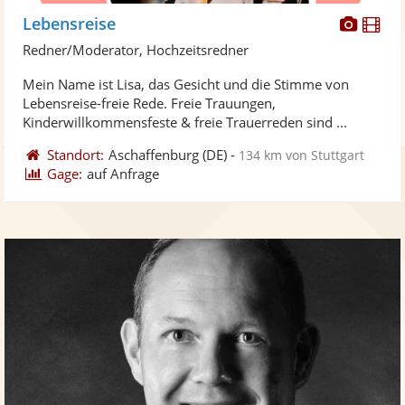
Diese
Di
Lebensreise
Künst
Kü
Redner/Moderator, Hochzeitsredner
stellt
ste
Mein Name ist Lisa, das Gesicht und die Stimme von
Fotos
Vi
Lebensreise-freie Rede. Freie Trauungen,
bereit
ber
Kinderwillkommensfeste & freie Trauerreden sind ...
Standort:
Aschaffenburg
(DE)
-
134 km von Stuttgart
Gage:
auf Anfrage