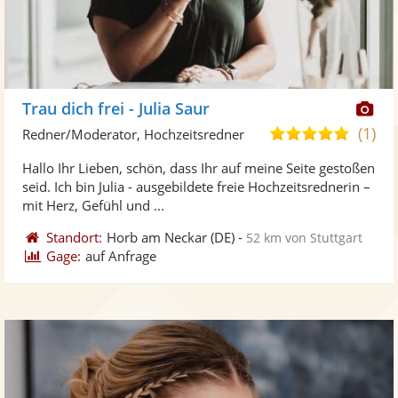
Di
Trau dich frei - Julia Saur
Kü
(1)
5,0
Redner/Moderator, Hochzeitsredner
ste
von
Hallo Ihr Lieben, schön, dass Ihr auf meine Seite gestoßen
Fo
5
seid. Ich bin Julia - ausgebildete freie Hochzeitsrednerin –
ber
Sternen
mit Herz, Gefühl und ...
Standort:
Horb am Neckar
(DE)
-
52 km von Stuttgart
Gage:
auf Anfrage