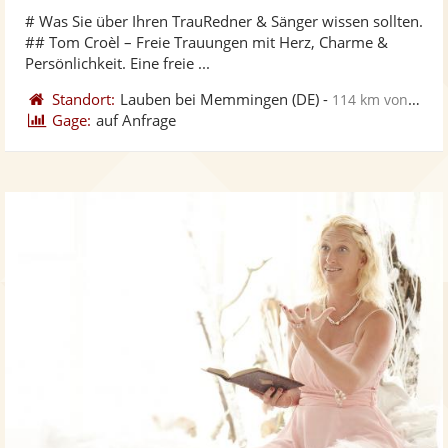
stellt
ste
# Was Sie über Ihren TrauRedner & Sänger wissen sollten.
Fotos
Vi
## Tom Croèl – Freie Trauungen mit Herz, Charme &
bereit
ber
Persönlichkeit. Eine freie ...
Standort:
Lauben bei Memmingen
(DE)
-
114 km von Stuttgart
Gage:
auf Anfrage