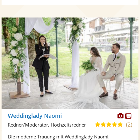
Diese
Di
Weddinglady Naomi
Künst
Kü
(2)
4,9
Redner/Moderator, Hochzeitsredner
stellt
ste
von
Die moderne Trauung mit Weddinglady Naomi,
Fotos
Vi
5