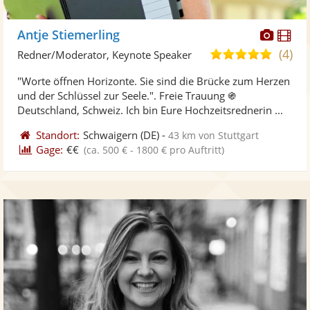
Diese
Di
Antje Stiemerling
Künst
Kü
(4)
4,8
Redner/Moderator, Keynote Speaker
stellt
ste
von
"Worte öffnen Horizonte. Sie sind die Brücke zum Herzen
Fotos
Vi
5
und der Schlüssel zur Seele.". Freie Trauung ֍
bereit
ber
Sternen
Deutschland, Schweiz. Ich bin Eure Hochzeitsrednerin ...
Standort:
Schwaigern
(DE)
-
43 km von Stuttgart
Gage:
€€
(ca. 500 € - 1800 € pro Auftritt)