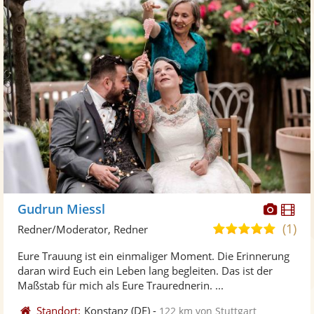
Diese
Di
Gudrun Miessl
Künst
Kü
(1)
5,0
Redner/Moderator, Redner
stellt
ste
von
Eure Trauung ist ein einmaliger Moment. Die Erinnerung
Fotos
Vi
5
daran wird Euch ein Leben lang begleiten. Das ist der
bereit
ber
Sternen
Maßstab für mich als Eure Traurednerin. ...
Standort:
Konstanz
(DE)
-
122 km von Stuttgart