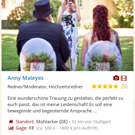
Diese
Di
Anny Maleyes
Künst
Kü
(5)
5,0
Redner/Moderator, Hochzeitsredner
stellt
ste
von
Eine wunderschöne Trauung zu gestalten, die perfekt zu
Fotos
Vi
5
euch passt, das ist meine Leidenschaft! Es soll eine
bereit
ber
Sternen
bewegende und begeisternde Ansprache ...
Standort:
Mühlacker
(DE)
-
33 km von Stuttgart
Gage:
€€
(ca. 500 € - 1800 € pro Auftritt)