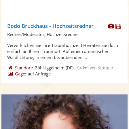
Diese
Di
Bodo Bruckhaus - Hochzeitsredner
Künst
Kü
Redner/Moderator, Hochzeitsredner
stellt
ste
Verwirklichen Sie Ihre Traumhochzeit! Heiraten Sie doch
Fotos
Vi
einfach an Ihrem Traumort: Auf einer romantischen
bereit
ber
Waldlichtung, in einem bezaubernden ...
Standort:
Böhl-Iggelheim
(DE)
-
94 km von Stuttgart
Gage:
auf Anfrage