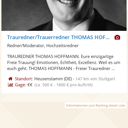
Di
Trauredner/Trauerredner THOMAS HOFFMANN
Kü
Redner/Moderator, Hochzeitsredner
ste
TRAUREDNER THOMAS HOFFMANN. Eure einzigartige
Fo
Freie Trauung! Emotionen, Echtheit, Exzellenz. Weil es um
ber
euch geht. THOMAS HOFFMANN - Freier Trauredner ...
Standort:
Heusenstamm
(DE)
-
147 km von Stuttgart
Gage:
€€
(ca. 500 € - 1800 € pro Auftritt)
Informationen zum Ranking dieser Liste