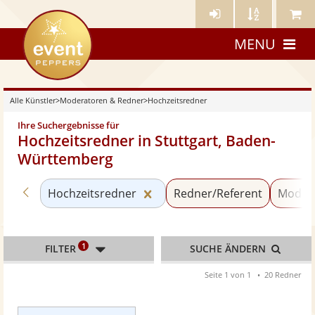
Künstler-
Künstler
Meine
eventpeppers
Login
A-
Künstle
MENU
Z
Alle Künstler
>
Moderatoren & Redner
>
Hochzeitsredner
Ihre Suchergebnisse für
Hochzeitsredner in Stuttgart, Baden-
Württemberg
Zurück zu «Moderatoren & Redner»
Kategorie «Hochzeitsredner»
Hochzeitsredner
Redner/Referent
Moder
1
FILTER
SUCHE ÄNDERN
Seite 1 von 1
20 Redner