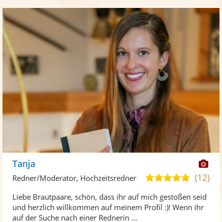
Di
Tanja
Kü
(12)
5,0
Redner/Moderator, Hochzeitsredner
ste
von
Liebe Brautpaare, schön, dass ihr auf mich gestoßen seid
Fo
5
und herzlich willkommen auf meinem Profil :)! Wenn ihr
ber
Sternen
auf der Suche nach einer Rednerin ...