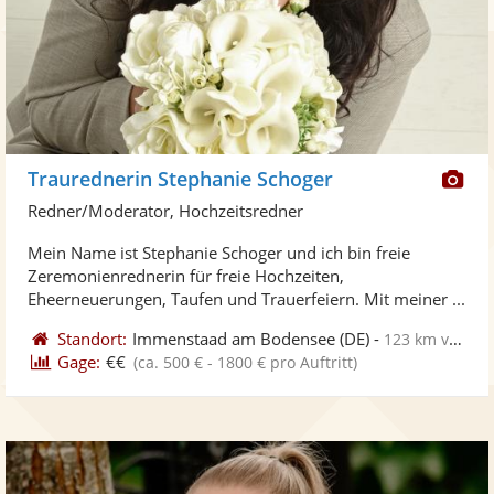
Di
Traurednerin Stephanie Schoger
Kü
Redner/Moderator, Hochzeitsredner
ste
Mein Name ist Stephanie Schoger und ich bin freie
Fo
Zeremonienrednerin für freie Hochzeiten,
ber
Eheerneuerungen, Taufen und Trauerfeiern. Mit meiner ...
Standort:
Immenstaad am Bodensee
(DE)
-
123 km von Stuttgart
Gage:
€€
(ca. 500 € - 1800 € pro Auftritt)