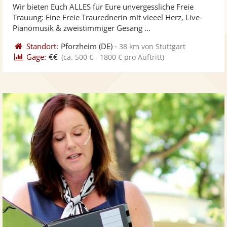
Wir bieten Euch ALLES für Eure unvergessliche Freie
Fotos
Vi
5
Trauung: Eine Freie Traurednerin mit vieeel Herz, Live-
bereit
ber
Sternen
Pianomusik & zweistimmiger Gesang ...
Standort:
Pforzheim
(DE)
-
38 km von Stuttgart
Gage:
€€
(ca. 500 € - 1800 € pro Auftritt)