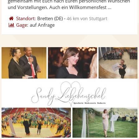
gemeinsam mit Euch nach Euren persönlichen Wünschen
ber
Sternen
und Vorstellungen. Auch ein Willkommensfest ...
Standort:
Bretten
(DE)
-
46 km von Stuttgart
Gage:
auf Anfrage