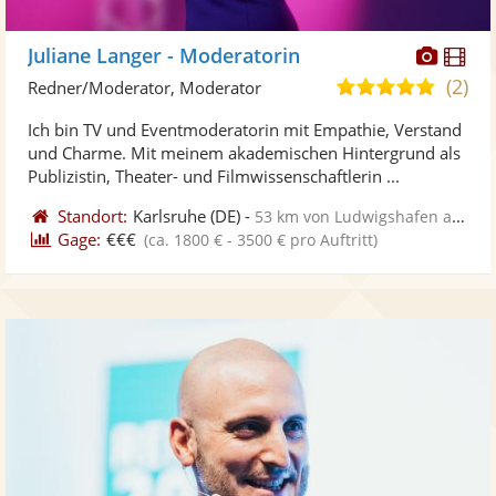
Diese
Di
Juliane Langer - Moderatorin
Künst
Kü
(2)
4,9
Redner/Moderator, Moderator
stellt
ste
von
Ich bin TV und Eventmoderatorin mit Empathie, Verstand
Fotos
Vi
5
und Charme. Mit meinem akademischen Hintergrund als
bereit
ber
Sternen
Publizistin, Theater- und Filmwissenschaftlerin ...
Standort:
Karlsruhe
(DE)
-
53 km von Ludwigshafen am Rhein
Gage:
€€€
(ca. 1800 € - 3500 € pro Auftritt)