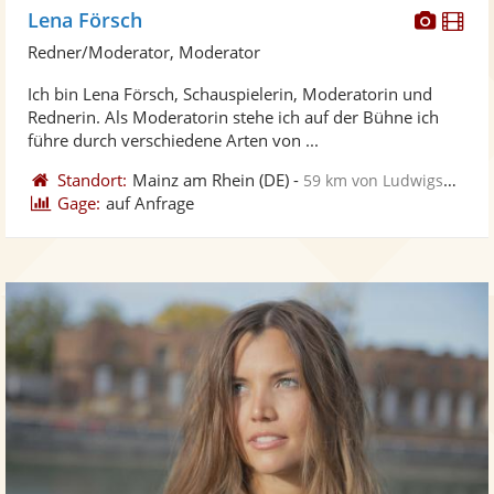
Diese
Di
Lena Försch
Künst
Kü
Redner/Moderator, Moderator
stellt
ste
Ich bin Lena Försch, Schauspielerin, Moderatorin und
Fotos
Vi
Rednerin. Als Moderatorin stehe ich auf der Bühne ich
bereit
ber
führe durch verschiedene Arten von ...
Standort:
Mainz am Rhein
(DE)
-
59 km von Ludwigshafen am Rhein
Gage:
auf Anfrage