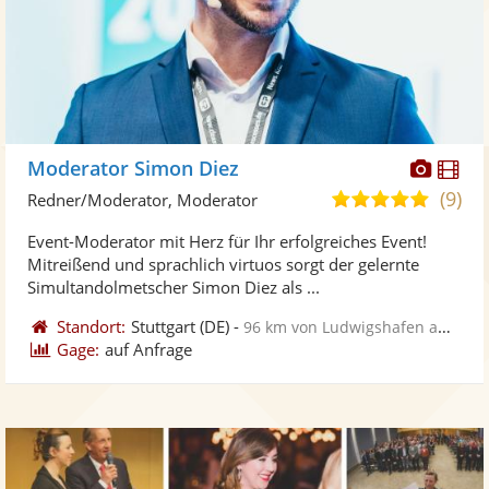
Diese
Di
Moderator Simon Diez
Künst
Kü
(9)
4,9
Redner/Moderator, Moderator
stellt
ste
von
Event-Moderator mit Herz für Ihr erfolgreiches Event!
Fotos
Vi
5
Mitreißend und sprachlich virtuos sorgt der gelernte
bereit
ber
Sternen
Simultandolmetscher Simon Diez als ...
Standort:
Stuttgart
(DE)
-
96 km von Ludwigshafen am Rhein
Gage:
auf Anfrage