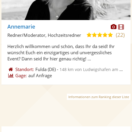
Diese
Di
Annemarie
Künst
Kü
(22)
5,0
Redner/Moderator, Hochzeitsredner
stellt
ste
von
Herzlich willkommen und schön, dass Ihr da seid! Ihr
Fotos
Vi
5
wünscht Euch ein einzigartiges und unvergessliches
bereit
ber
Sternen
Event? Dann seid Ihr hier genau richtig! ...
Standort:
Fulda
(DE)
-
148 km von Ludwigshafen am Rhein
Gage:
auf Anfrage
Informationen zum Ranking dieser Liste