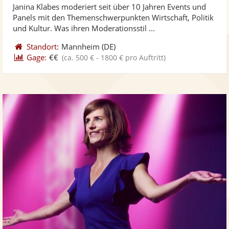
Janina Klabes moderiert seit über 10 Jahren Events und
Fotos
Vi
5
Panels mit den Themenschwerpunkten Wirtschaft, Politik
bereit
ber
Sternen
und Kultur. Was ihren Moderationsstil ...
Standort:
Mannheim
(DE)
Gage:
€€
(ca. 500 € - 1800 € pro Auftritt)