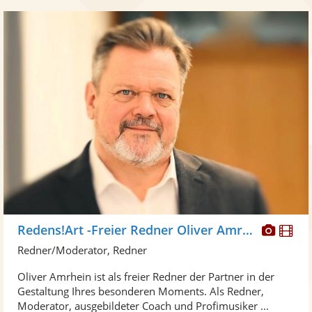
Diese
Di
Redens!Art -Freier Redner Oliver Amrhein
Künst
Kü
Redner/Moderator, Redner
stellt
ste
Oliver Amrhein ist als freier Redner der Partner in der
Fotos
Vi
Gestaltung Ihres besonderen Moments. Als Redner,
bereit
ber
Moderator, ausgebildeter Coach und Profimusiker ...