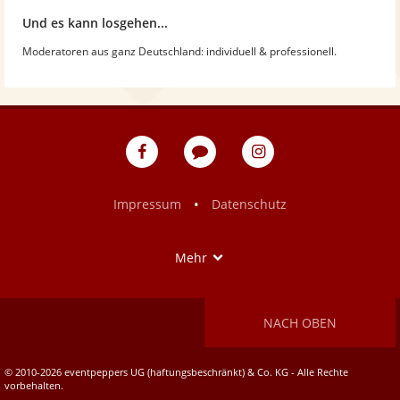
Und es kann losgehen...
Moderatoren aus ganz Deutschland: individuell & professionell.
eventpeppers
Blog
eventpeppers
auf
auf
Facebook
Instagram
•
Impressum
Datenschutz
Show
Mehr
NACH OBEN
© 2010-2026 eventpeppers UG (haftungsbeschränkt) & Co. KG - Alle Rechte
vorbehalten.