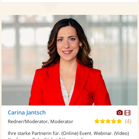
Diese
Di
Carina Jantsch
Künst
Kü
(4)
5,0
Redner/Moderator, Moderator
stellt
ste
von
Ihre starke Partnerin für. (Online) Event. Webinar. (Video)
Fotos
Vi
5