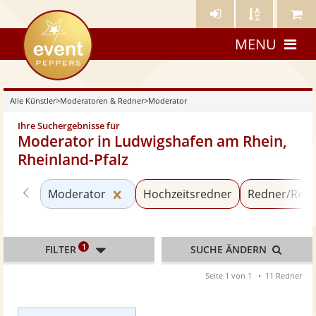
Künstler-
Künstler
Meine
eventpeppers
Login
A-
Künstle
MENU
Z
Alle Künstler
>
Moderatoren & Redner
>
Moderator
Ihre Suchergebnisse für
Moderator in Ludwigshafen am Rhein,
Rheinland-Pfalz
Zurück zu «Moderatoren & Redner»
Kategorie «Moderator» zurücksetz
Moderator
Hochzeitsredner
Redner/Refe
1
FILTER
SUCHE ÄNDERN
Seite 1 von 1
11 Redner