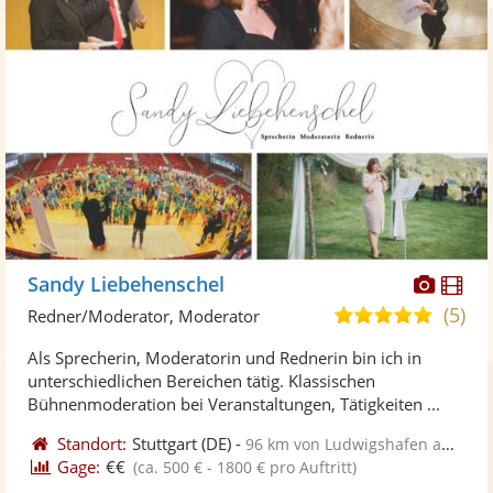
Diese
Di
Sandy Liebehenschel
Künst
Kü
(5)
5,0
Redner/Moderator, Moderator
stellt
ste
von
Als Sprecherin, Moderatorin und Rednerin bin ich in
Fotos
Vi
5
unterschiedlichen Bereichen tätig. Klassischen
bereit
ber
Sternen
Bühnenmoderation bei Veranstaltungen, Tätigkeiten ...
Standort:
Stuttgart
(DE)
-
96 km von Ludwigshafen am Rhein
Gage:
€€
(ca. 500 € - 1800 € pro Auftritt)