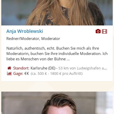
Diese
Di
Anja Wroblewski
Künst
Kü
Redner/Moderator, Moderator
stellt
ste
Natürlich, authentisch, echt. Buchen Sie mich als Ihre
Fotos
Vi
Moderatorin, buchen Sie Ihre individuelle Moderation. Ich
bereit
ber
liebe es Menschen von der Bühne ...
Standort:
Karlsruhe
(DE)
-
53 km von Ludwigshafen am Rhein
Gage:
€€
(ca. 500 € - 1800 € pro Auftritt)