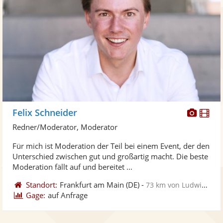
Diese
Di
Felix Schneider
Künst
Kü
Redner/Moderator, Moderator
stellt
ste
Für mich ist Moderation der Teil bei einem Event, der den
Fotos
Vi
Unterschied zwischen gut und großartig macht. Die beste
bereit
ber
Moderation fällt auf und bereitet ...
Standort:
Frankfurt am Main
(DE)
-
73 km von Ludwigshafen am Rhein
Gage:
auf Anfrage