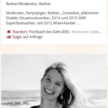
Künst
Kü
Redner/Moderator, Redner
stellt
ste
Moderator, Partysänger, Redner,, Comedian, pfälzischer
Fotos
Vi
Dialekt, Situationskomiker, 2014 und 2015 SWR
bereit
ber
Superfasenachter, seit 2012 Mitwirkender ...
Standort:
Fischbach bei Dahn
(DE)
-
68 km von Ludwigshafen am Rhein
Gage:
auf Anfrage