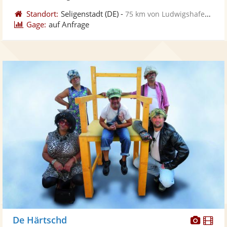
Standort:
Seligenstadt
(DE)
-
75 km von Ludwigshafen am Rhein
Gage:
auf Anfrage
Diese
Di
De Härtschd