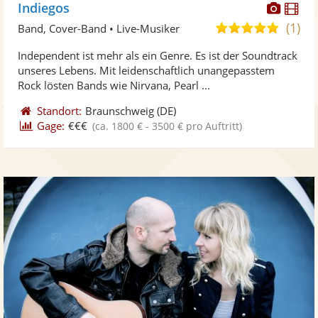
Diese
Di
Indiegos
Künst
Kü
(1)
5,0
Band, Cover-Band • Live-Musiker
stellt
ste
von
Independent ist mehr als ein Genre. Es ist der Soundtrack
Fotos
Vi
5
unseres Lebens. Mit leidenschaftlich unangepasstem
bereit
ber
Sternen
Rock lösten Bands wie Nirvana, Pearl ...
Standort:
Braunschweig
(DE)
Gage:
€€€
(ca. 1800 € - 3500 € pro Auftritt)