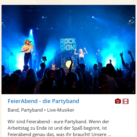
Diese
Di
FeierAbend - die Partyband
Künst
Kü
Band, Partyband • Live-Musiker
stellt
ste
Wir sind Feierabend - eure Partyband. Wenn der
Fotos
Vi
Arbeitstag zu Ende ist und der Spaß beginnt, ist
bereit
ber
Feierabend genau das, was ihr braucht! Unsere ...