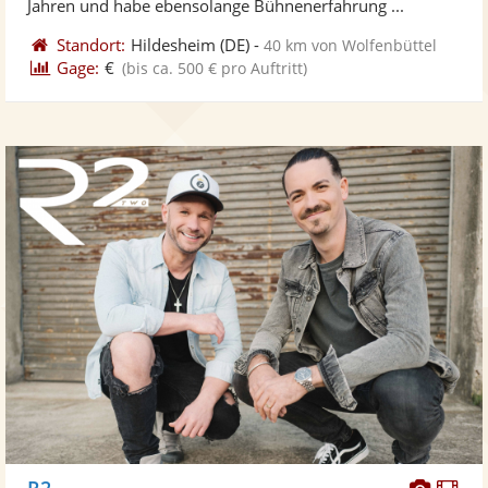
Jahren und habe ebensolange Bühnenerfahrung ...
Standort:
Hildesheim
(DE)
-
40 km von Wolfenbüttel
Gage:
€
(bis ca. 500 € pro Auftritt)
Diese
Di
R2