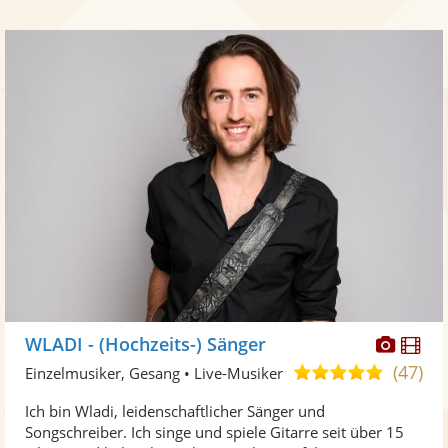
Diese
Di
WLADI - (Hochzeits-) Sänger
Künst
Kü
(47)
5,0
Einzelmusiker, Gesang • Live-Musiker
stellt
ste
von
Ich bin Wladi, leidenschaftlicher Sänger und
Fotos
Vi
5
Songschreiber. Ich singe und spiele Gitarre seit über 15
bereit
ber
Sternen