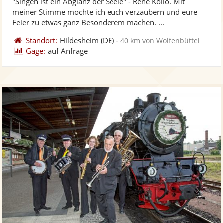
"Singen ist ein Abglanz der Seele" - Réne Kollo. Mit
Fotos
Vi
5
meiner Stimme möchte ich euch verzaubern und eure
bereit
ber
Sternen
Feier zu etwas ganz Besonderem machen. ...
Standort:
Hildesheim
(DE)
-
40 km von Wolfenbüttel
Gage:
auf Anfrage