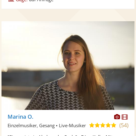
Diese
Di
Marina O.
Künst
Kü
(54)
5,0
Einzelmusiker, Gesang • Live-Musiker
stellt
ste
von