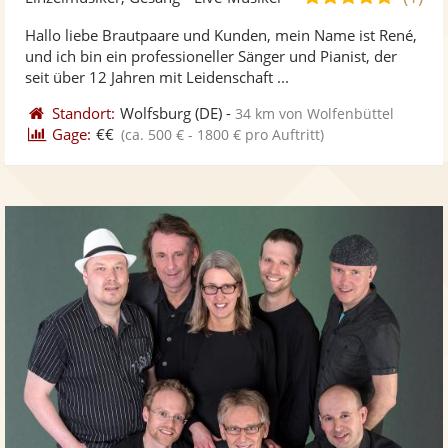
stellt
ste
von
Hallo liebe Brautpaare und Kunden, mein Name ist René,
Fotos
Vi
5
und ich bin ein professioneller Sänger und Pianist, der
bereit
ber
Sternen
seit über 12 Jahren mit Leidenschaft ...
Standort:
Wolfsburg
(DE)
-
34 km von Wolfenbüttel
Gage:
€€
(ca. 500 € - 1800 € pro Auftritt)