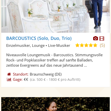
Diese
Di
BARCOUSTICS (Solo, Duo, Trio)
Künst
Kü
(5)
5,0
Einzelmusiker, Lounge • Live-Musiker
stellt
ste
von
Niveauvolle Loungemusik - Barcoustics. Stimmungsvolle
Fotos
Vi
5
Rock- und Popklassiker treffen auf sanfte Balladen,
bereit
ber
Sternen
zeitlose Evergreens auf das neue Jahrtausend ...
Standort:
Braunschweig
(DE)
Gage:
€€
(ca. 500 € - 1800 € pro Auftritt)