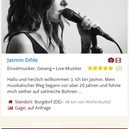
Diese
Di
Jasmin Dihle
Künst
Kü
(2)
5,0
Einzelmusiker, Gesang • Live-Musiker
stellt
ste
von
Hallo und herzlich willkommen :). Ich bin Jasmin. Mein
Fotos
Vi
5
musikalischer Weg begann vor über 20 Jahren und führte
bereit
ber
Sternen
mich seither auf zahlreiche Bühnen ...
Standort:
Burgdorf
(DE)
-
48 km von Wolfenbüttel
Gage:
auf Anfrage