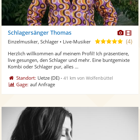
Diese
Di
Schlagersänger Thomas
Künst
Kü
(4)
4,9
Einzelmusiker, Schlager • Live-Musiker
stellt
ste
von
Herzlich willkommen auf meinem Profil! Ich präsentiere,
Fotos
Vi
5
live gesungen, den Schlager und mehr. Eine buntgemixte
bereit
ber
Sternen
Kombi oder Schlager pur, alles ...
Standort:
Uetze
(DE)
-
41 km von Wolfenbüttel
Gage:
auf Anfrage