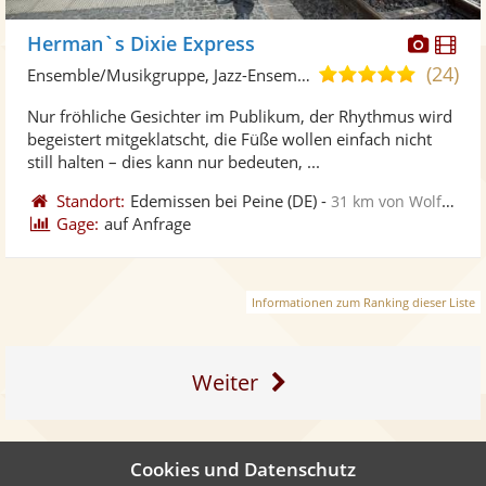
Diese
Di
Herman`s Dixie Express
Künst
Kü
(24)
5,0
Ensemble/Musikgruppe, Jazz-Ensemble • Live-Musiker
stellt
ste
von
Nur fröhliche Gesichter im Publikum, der Rhythmus wird
Fotos
Vi
5
begeistert mitgeklatscht, die Füße wollen einfach nicht
bereit
ber
Sternen
still halten – dies kann nur bedeuten, ...
Standort:
Edemissen bei Peine
(DE)
-
31 km von Wolfenbüttel
Gage:
auf Anfrage
Informationen zum Ranking dieser Liste
Weiter
Cookies und Datenschutz