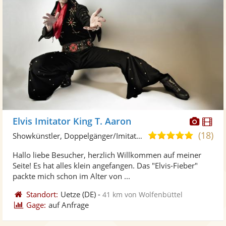
Diese
Di
Elvis Imitator King T. Aaron
Künst
Kü
(18)
5,0
Showkünstler, Doppelgänger/Imitator • Live-Musiker
stellt
ste
von
Hallo liebe Besucher, herzlich Willkommen auf meiner
Fotos
Vi
5
Seite! Es hat alles klein angefangen. Das "Elvis-Fieber"
bereit
ber
Sternen
packte mich schon im Alter von ...
Standort:
Uetze
(DE)
-
41 km von Wolfenbüttel
Gage:
auf Anfrage