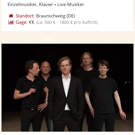
Einzelmusiker, Klavier • Live-Musiker
Standort:
Braunschweig
(DE)
Gage:
€€
(ca. 500 € - 1800 € pro Auftritt)