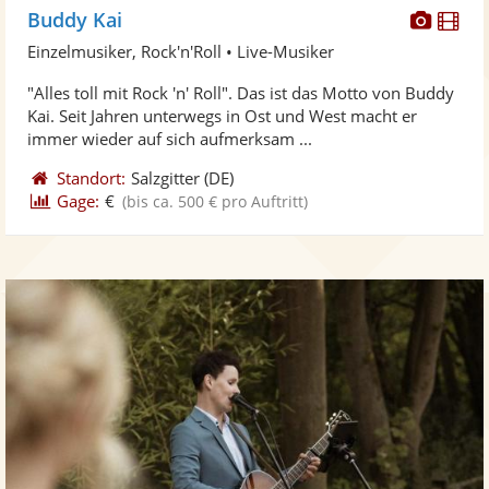
Diese
Di
Buddy Kai
Künst
Kü
Einzelmusiker, Rock'n'Roll • Live-Musiker
stellt
ste
"Alles toll mit Rock 'n' Roll". Das ist das Motto von Buddy
Fotos
Vi
Kai. Seit Jahren unterwegs in Ost und West macht er
bereit
ber
immer wieder auf sich aufmerksam ...
Standort:
Salzgitter
(DE)
Gage:
€
(bis ca. 500 € pro Auftritt)