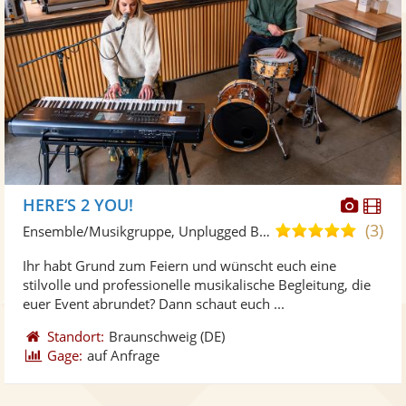
Diese
Di
HERE‘S 2 YOU!
Künst
Kü
(3)
5,0
Ensemble/Musikgruppe, Unplugged Band/Akustik Band • Live-Musiker
stellt
ste
von
Ihr habt Grund zum Feiern und wünscht euch eine
Fotos
Vi
5
stilvolle und professionelle musikalische Begleitung, die
bereit
ber
Sternen
euer Event abrundet? Dann schaut euch ...
Standort:
Braunschweig
(DE)
Gage:
auf Anfrage