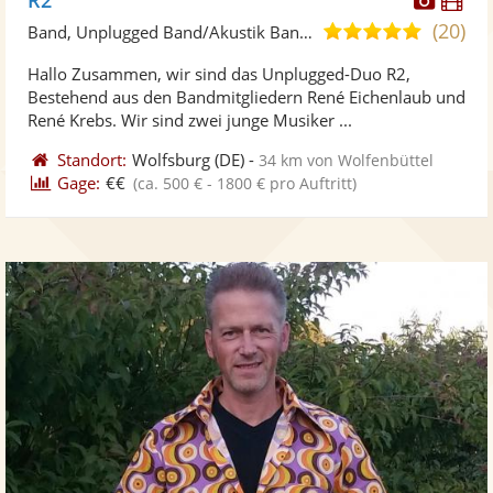
Künst
Kü
(20)
5,0
Band, Unplugged Band/Akustik Band • Live-Musiker
stellt
ste
von
Hallo Zusammen, wir sind das Unplugged-Duo R2,
Fotos
Vi
5
Bestehend aus den Bandmitgliedern René Eichenlaub und
bereit
ber
Sternen
René Krebs. Wir sind zwei junge Musiker ...
Standort:
Wolfsburg
(DE)
-
34 km von Wolfenbüttel
Gage:
€€
(ca. 500 € - 1800 € pro Auftritt)