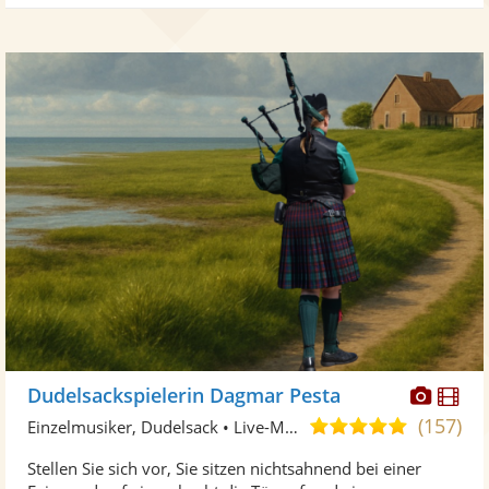
Diese
Di
Dudelsackspielerin Dagmar Pesta
Künst
Kü
(157)
4,9
Einzelmusiker, Dudelsack • Live-Musiker
stellt
ste
von
Stellen Sie sich vor, Sie sitzen nichtsahnend bei einer
Fotos
Vi
5