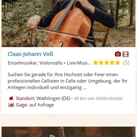
Diese
Di
Claas-Johann Voß
Künst
Kü
(5)
5,0
Einzelmusiker, Violoncello • Live-Musiker
stellt
ste
von
Suchen Sie gerade für Ihre Hochzeit oder Feier einen
Fotos
Vi
5
professionellen Cellisten in Celle oder Umgebung, der Ihr
bereit
ber
Sternen
Anliegen individuell und einzigartig ...
Standort:
Wathlingen
(DE)
-
49 km von Wolfenbüttel
Gage:
auf Anfrage