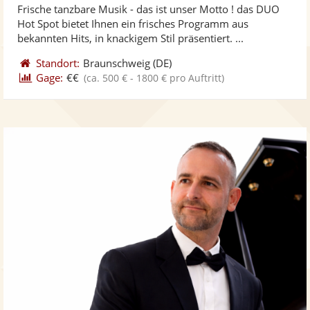
Frische tanzbare Musik - das ist unser Motto ! das DUO
Fotos
Vi
5
Hot Spot bietet Ihnen ein frisches Programm aus
bereit
ber
Sternen
bekannten Hits, in knackigem Stil präsentiert. ...
Standort:
Braunschweig
(DE)
Gage:
€€
(ca. 500 € - 1800 € pro Auftritt)