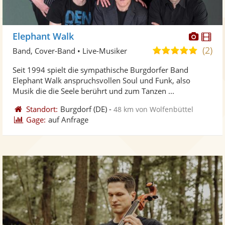
Diese
Di
Elephant Walk
Künst
Kü
(2)
5,0
Band, Cover-Band • Live-Musiker
stellt
ste
von
Seit 1994 spielt die sympathische Burgdorfer Band
Fotos
Vi
5
Elephant Walk anspruchsvollen Soul und Funk, also
bereit
ber
Sternen
Musik die die Seele berührt und zum Tanzen ...
Standort:
Burgdorf
(DE)
-
48 km von Wolfenbüttel
Gage:
auf Anfrage