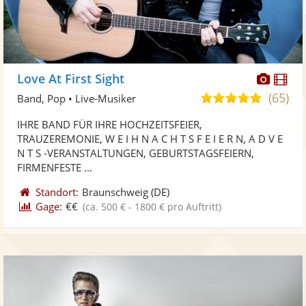
Diese
Di
Love At First Sight
Künst
Kü
(65)
5,0
Band, Pop • Live-Musiker
stellt
ste
von
IHRE BAND FÜR IHRE HOCHZEITSFEIER,
Fotos
Vi
5
TRAUZEREMONIE, W E I H N A C H T S F E I E R N, A D V E
bereit
ber
Sternen
N T S -VERANSTALTUNGEN, GEBURTSTAGSFEIERN,
FIRMENFESTE ...
Standort:
Braunschweig
(DE)
Gage:
€€
(ca. 500 € - 1800 € pro Auftritt)