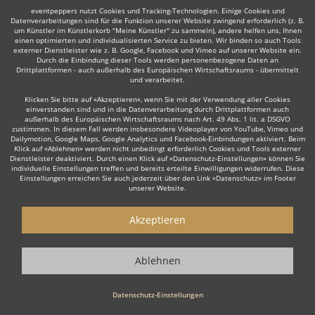
eventpeppers nutzt Cookies und Tracking-Technologien. Einige Cookies und
Manche dieser Live-Musiker bieten ihre Dienste auch in
Datenverarbeitungen sind für die Funktion unserer Website zwingend erforderlich (z. B.
um Künstler im Künstlerkorb "Meine Künstler" zu sammeln), andere helfen uns, Ihnen
der Umgebung an, z. B. in
Wunstorf
,
Seelze
,
einen optimierten und individualisierten Service zu bieten. Wir binden so auch Tools
Aschersleben
,
Sangerhausen
,
Staßfurt
,
Sehnde
,
externer Dienstleister wie z. B. Google, Facebook und Vimeo auf unserer Website ein.
Durch die Einbindung dieser Tools werden personenbezogene Daten an
Isernhagen
oder
Stadthagen
.
Drittplattformen - auch außerhalb des Europäischen Wirtschaftsraums - übermittelt
und verarbeitet.
Klicken Sie bitte auf «Akzeptieren», wenn Sie mit der Verwendung aller Cookies
einverstanden sind und in die Datenverarbeitung durch Drittplattformen auch
außerhalb des Europäischen Wirtschaftsraums nach Art. 49 Abs. 1 lit. a DSGVO
zustimmen. In diesem Fall werden insbesondere Videoplayer von YouTube, Vimeo und
Dailymotion, Google Maps, Google Analytics und Facebook-Einbindungen aktiviert. Beim
Klick auf «Ablehnen» werden nicht unbedingt erforderlich Cookies und Tools externer
Dienstleister deaktiviert. Durch einen Klick auf «Datenschutz-Einstellungen» können Sie
individuelle Einstellungen treffen und bereits erteilte Einwilligungen widerrufen. Diese
Live-Musiker gesucht?
Einstellungen erreichen Sie auch jederzeit über den Link «Datenschutz» im Footer
unserer Website.
Sie sind auf der Suche nach einem Live Musiker, der Ihr Event zu
einem einzigartigen Erlebnis macht? Dann sind Sie hier genau
Akzeptieren
richtig! Ob stilvolle
Lounge Musik
zum Empfang, emotionale Live
Musik zur Hochzeit oder die energiegeladene Performance einer
Ablehnen
Live Band
für Ihre Firmenfeier – unsere erfahrenen Live Musiker
sorgen für die perfekte Stimmung.
Datenschutz-Einstellungen
Wenn Sie einen Live Musiker buchen möchten, dann ist nicht nur
musikalisches Können entscheidend, sondern auch das Gespür für