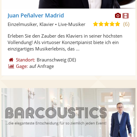
Diese
Di
Juan Peñalver Madrid
Künst
Kü
(6)
5,0
Einzelmusiker, Klavier • Live-Musiker
stellt
ste
von
Erleben Sie den Zauber des Klaviers in seiner höchsten
Fotos
Vi
5
Vollendung! Als virtuoser Konzertpianist biete ich ein
bereit
ber
Sternen
einzigartiges Musikerlebnis, das ...
Standort:
Braunschweig
(DE)
Gage:
auf Anfrage