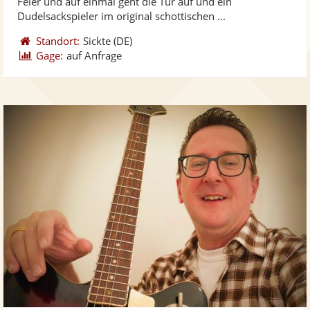
Feier und auf einmal geht die Tür auf und ein
bereit
ber
Sternen
Dudelsackspieler im original schottischen ...
Standort:
Sickte
(DE)
Gage:
auf Anfrage