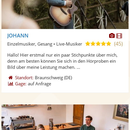
Diese
Di
JOHANN
Künst
Kü
(45)
5,0
Einzelmusiker, Gesang • Live-Musiker
stellt
ste
von
Hallo! Hier erstmal nur ein paar Stichpunkte über mich,
Fotos
Vi
5
denn am besten können Sie sich in den Hörproben ein
bereit
ber
Sternen
Bild über meine Leistung machen. ...
Standort:
Braunschweig
(DE)
Gage:
auf Anfrage