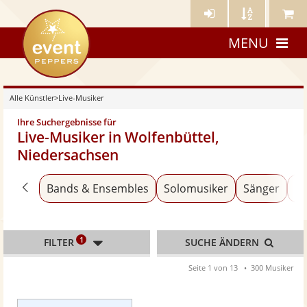
Künstler-
Künstler
Meine
eventpeppers
Login
A-
Künstle
MENU
Z
Alle Künstler
>
Live-Musiker
Ihre Suchergebnisse für
Live-Musiker in Wolfenbüttel,
Niedersachsen
Zurück zu «Alle Künstler»
Bands & Ensembles
Solomusiker
Sänger
Al
1
FILTER
SUCHE ÄNDERN
Seite 1 von 13
300 Musiker