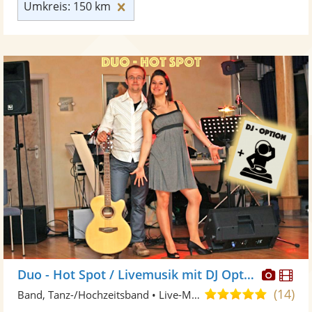
Umkreis: 150 km zurücksetzen
Umkreis: 150 km
Diese
Di
Duo - Hot Spot / Livemusik mit DJ Option
Künst
Kü
(14)
5,0
Band, Tanz-/Hochzeitsband • Live-Musiker
stellt
ste
von