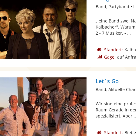
Band, Partyband • L
„ eine Band zwei N
Kalbacher". Warum w
2 - 7 Musiker. - ...
Standort:
Kalb
Gage:
auf Anfr
Let`s Go
Band, Aktuelle Char
Wir sind eine profe
Raum.Gerade in den
spezialisiert. Aber ..
Standort:
Bieb