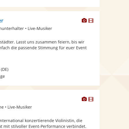
Dieser
Dieser
er
Künstler
Künstler
inunterhalter • Live-Musiker
stellt
stellt
Fotos
Videos
rstädter. Lasst uns zusammen feiern, bis wir
bereit.
bereit.
einfach die passende Stimmung für euer Event
(DE)
age
Dieser
Dieser
Künstler
Künstler
ne • Live-Musiker
stellt
stellt
Fotos
Videos
 international konzertierende Violinistin, die
bereit.
bereit.
ät mit stilvoller Event-Performance verbindet.