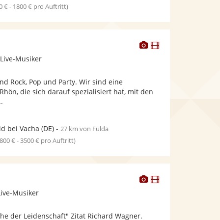
0 € - 1800 € pro Auftritt)
Dieser
Dieser
Künstler
Künstler
 Live-Musiker
stellt
stellt
Fotos
Videos
nd Rock, Pop und Party. Wir sind eine
bereit.
bereit.
hön, die sich darauf spezialisiert hat, mit den
..
id bei Vacha
(DE)
-
27 km von Fulda
1800 € - 3500 € pro Auftritt)
Dieser
Dieser
Künstler
Künstler
Live-Musiker
stellt
stellt
Fotos
Videos
che der Leidenschaft" Zitat Richard Wagner.