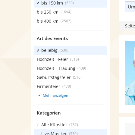
bis 150 km
(530)
Umk
bis 250 km
(1694)
bis 400 km
(2507)
Seite
Art des Events
beliebig
(530)
Hochzeit - Feier
(518)
Hochzeit - Trauung
(409)
Geburtstagsfeier
(516)
Firmenfeier
(470)
Mehr anzeigen
Kategorien
Alle Künstler
(782)
Live-Musiker
(530)