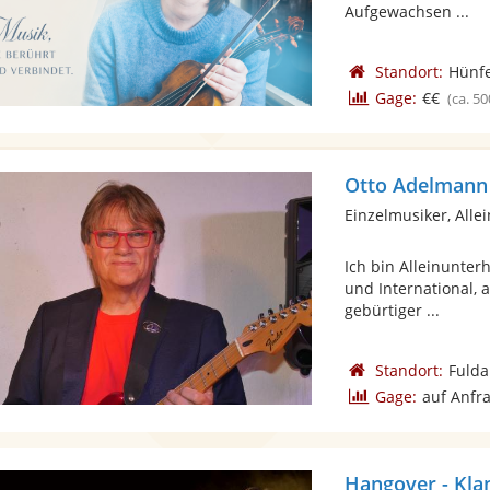
Aufgewachsen ...
Standort:
Hünf
Gage:
€€
(ca. 50
Otto Adelmann
Einzelmusiker, Alle
Ich bin Alleinunterh
und International, 
gebürtiger ...
Standort:
Fulda
Gage:
auf Anfr
Hangover - Kla