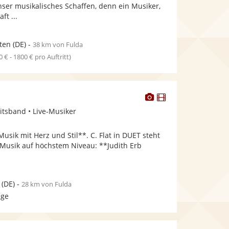
bereit.
bereit.
nser musikalisches Schaffen, denn ein Musiker,
ft ...
ten
(DE)
-
38 km von Fulda
0 € - 1800 € pro Auftritt)
Dieser
Dieser
Künstler
Künstler
itsband • Live-Musiker
stellt
stellt
Fotos
Videos
Musik mit Herz und Stil**. C. Flat in DUET steht
bereit.
bereit.
e-Musik auf höchstem Niveau: **Judith Erb
(DE)
-
28 km von Fulda
age