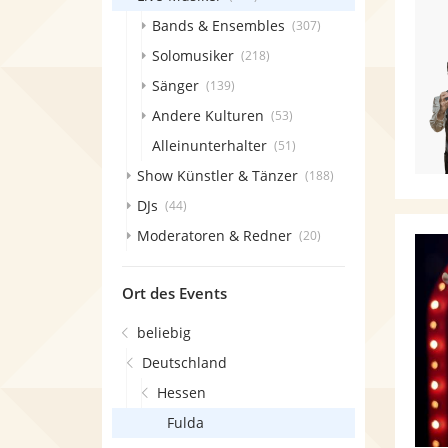
Bands & Ensembles
(307)
Solomusiker
(218)
Sänger
(139)
Andere Kulturen
(53)
Alleinunterhalter
(51)
Show Künstler & Tänzer
(188)
DJs
(44)
Moderatoren & Redner
(20)
Ort des Events
beliebig
Deutschland
Hessen
Fulda