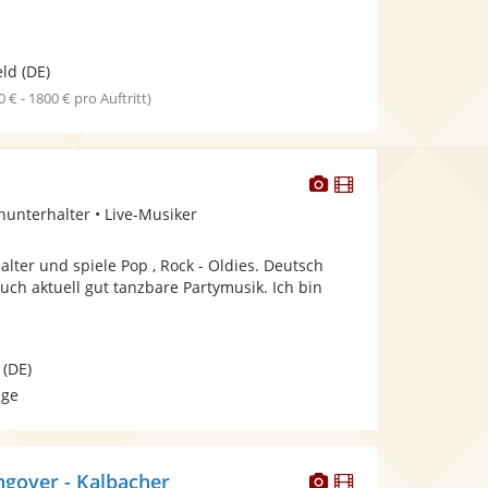
eld
(DE)
0 € - 1800 € pro Auftritt)
Dieser
Dieser
Künstler
Künstler
inunterhalter • Live-Musiker
stellt
stellt
Fotos
Videos
alter und spiele Pop , Rock - Oldies. Deutsch
bereit.
bereit.
auch aktuell gut tanzbare Partymusik. Ich bin
(DE)
age
Dieser
Dieser
ngover - Kalbacher