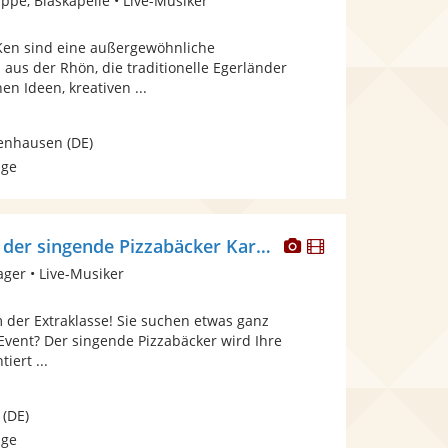
pe, Blaskapelle • Live-Musiker
stellt
stellt
Fotos
Videos
Ken sind eine außergewöhnliche
bereit.
bereit.
aus der Rhön, die traditionelle Egerländer
en Ideen, kreativen ...
enhausen
(DE)
age
Dieser
Dieser
Fabio Gandolfo der singende Pizzabäcker Karneval Oktoberfest
Künstler
Künstler
ager • Live-Musiker
stellt
stellt
Fotos
Videos
der Extraklasse! Sie suchen etwas ganz
bereit.
bereit.
Event? Der singende Pizzabäcker wird Ihre
iert ...
(DE)
age