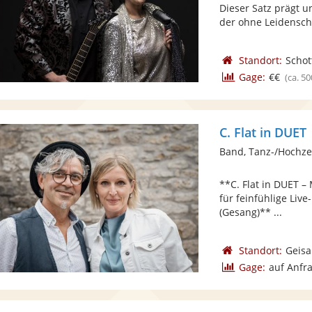
Dieser Satz prägt u
der ohne Leidenscha
Standort:
Schot
Gage:
€€
(ca. 50
C. Flat in DUET
Band, Tanz-/Hochze
**C. Flat in DUET – 
für feinfühlige Liv
(Gesang)** ...
Standort:
Geisa
Gage:
auf Anfr