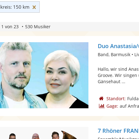
Umkreis: 150 km zurücksetzen
reis: 150 km
 1 von 23
530 Musiker
Duo Anastasia/
Band, Barmusik • L
Hallo, wir sind Ana
Groove. Wir singen 
Gänsehaut ...
Standort:
Fulda
Gage:
auf Anfr
7 Rhöner FRA