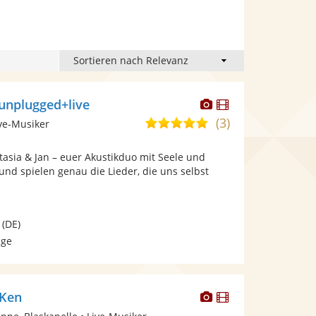
Dieser
Dieser
unplugged+live
Künstler
Künstler
(3)
5,0
ive-Musiker
stellt
stellt
von
Fotos
Videos
stasia & Jan – euer Akustikduo mit Seele und
5
bereit.
bereit.
und spielen genau die Lieder, die uns selbst
Sternen
(DE)
age
Dieser
Dieser
NKen
Künstler
Künstler