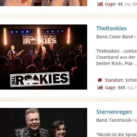
Gage:
€€
(ca. 50
TheRookies
Band, Cover-Band •
TheRookies - Liveba
Coverband aus der R
besten Rock-, Pop- .
Standort:
Schle
Gage:
€€€
(ca. 
Sternenregen
Band, Tanzmusik • 
"Musik ist die Spra