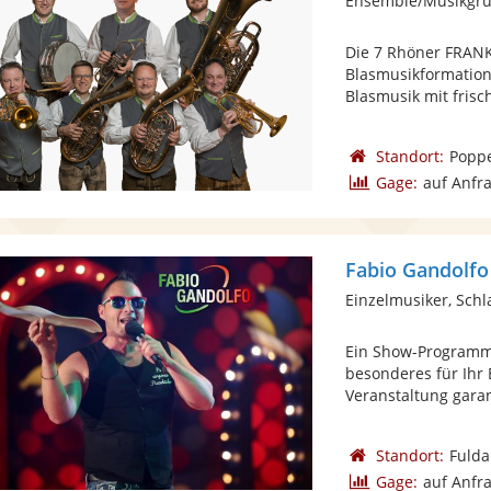
Ensemble/Musikgrup
Die 7 Rhöner FRAN
Blasmusikformation 
Blasmusik mit frisch
Standort:
Popp
Gage:
auf Anfr
Einzelmusiker, Schl
Ein Show-Programm 
besonderes für Ihr 
Veranstaltung garant
Standort:
Fulda
Gage:
auf Anfr