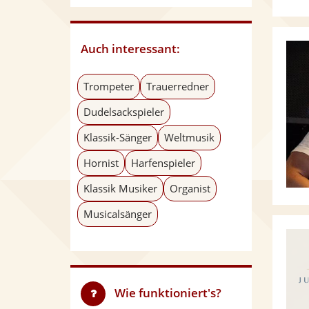
Auch interessant:
Trompeter
Trauerredner
Dudelsackspieler
Klassik-Sänger
Weltmusik
Hornist
Harfenspieler
Klassik Musiker
Organist
Musicalsänger
Wie funktioniert's?