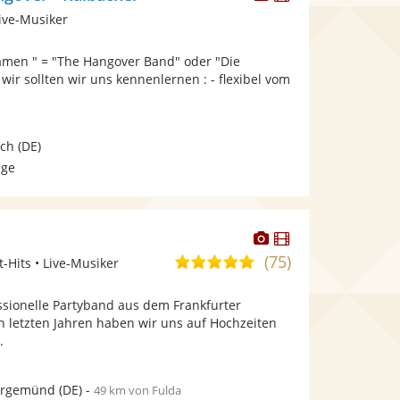
Künstler
Künstler
ive-Musiker
stellt
stellt
Fotos
Videos
amen " = "The Hangover Band" oder "Die
bereit.
bereit.
ir sollten wir uns kennenlernen : - flexibel vom
ach
(DE)
age
Dieser
Dieser
Künstler
Künstler
(75)
4,9
t-Hits • Live-Musiker
stellt
stellt
von
Fotos
Videos
ssionelle Partyband aus dem Frankfurter
5
bereit.
bereit.
 letzten Jahren haben wir uns auf Hochzeiten
Sternen
.
ergemünd
(DE)
-
49 km von Fulda