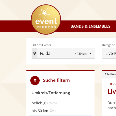
eventpeppers
BANDS & ENSEMBLES
Radius
Ort des Events
Kategorie
Fulda
Live-
Ort
des
Events
Alle Kün
festlegen
Suche filtern
Ihre
Li
Umkreis/Entfernung
Durc
beliebig
(2576)
nach
bis 50 km
(24)